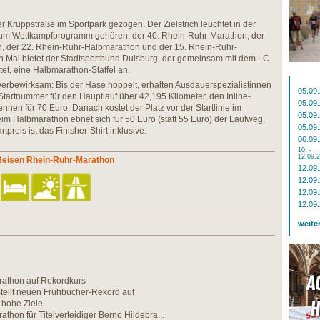
der Kruppstraße im Sportpark gezogen. Der Zielstrich leuchtet in der
um Wettkampfprogramm gehören: der 40. Rhein-Ruhr-Marathon, der
n, der 22. Rhein-Ruhr-Halbmarathon und der 15. Rhein-Ruhr-
 Mal bietet der Stadtsportbund Duisburg, der gemeinsam mit dem LC
et, eine Halbmarathon-Staffel an.
werbewirksam: Bis der Hase hoppelt, erhalten Ausdauerspezialistinnen
05.09
Startnummer für den Hauptlauf über 42,195 Kilometer, den Inline-
05.09
en für 70 Euro. Danach kostet der Platz vor der Startlinie im
05.09
im Halbmarathon ebnet sich für 50 Euro (statt 55 Euro) der Laufweg.
05.09
tpreis ist das Finisher-Shirt inklusive.
06.09
10. -
12.09.
 Reisen Rhein-Ruhr-Marathon
12.09
12.09
12.09
12.09
weite
athon auf Rekordkurs
tellt neuen Frühbucher-Rekord auf
 hohe Ziele
thon für Titelverteidiger Berno Hildebra...