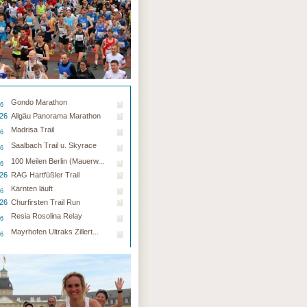
Gondo Marathon
26
.26
Allgäu Panorama Marathon
Madrisa Trail
26
Saalbach Trail u. Skyrace
26
100 Meilen Berlin (Mauerw...
26
.26
RAG Hartfüßler Trail
Kärnten läuft
26
.26
Churfirsten Trail Run
Resia Rosolina Relay
26
Mayrhofen Ultraks Zillert...
26