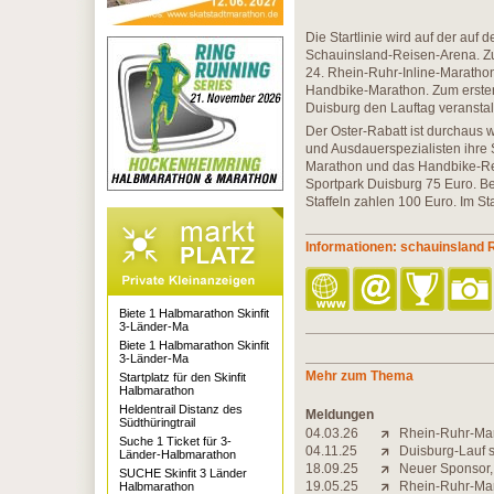
Die Startlinie wird auf der auf 
Schauinsland-Reisen-Arena. Z
24. Rhein-Ruhr-Inline-Maratho
Handbike-Marathon. Zum ersten
Duisburg den Lauftag veranstalt
Der Oster-Rabatt ist durchaus 
und Ausdauerspezialisten ihre 
Marathon und das Handbike-Renn
Sportpark Duisburg 75 Euro. Be
Staffeln zahlen 100 Euro. Im Star
Informationen: schauinsland
Biete 1 Halbmarathon Skinfit
3-Länder-Ma
Biete 1 Halbmarathon Skinfit
3-Länder-Ma
Mehr zum Thema
Startplatz für den Skinfit
Halbmarathon
Heldentrail Distanz des
Meldungen
Südthüringtrail
04.03.26
Rhein-Ruhr-Mar
Suche 1 Ticket für 3-
04.11.25
Duisburg-Lauf s
Länder-Halbmarathon
18.09.25
Neuer Sponsor,
SUCHE Skinfit 3 Länder
19.05.25
Rhein-Ruhr-Mara
Halbmarathon