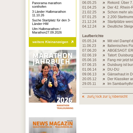
06.05.25
Rekord: Über 7
Panorama marathon
sonthofen
01.04.25
Der 42. Rhein-R
3 Länder Halbmarathon
21.02.25
Schon mehr als
11.10.26
07.01.25
2.200 Startnum
Suche Startplatz für den 3-
21.12.24
Startplätze wer
Länder-HM
04.12.24
Deutliche Stei
Ulm Halbmarathon /
Marathon27.09.2026
Laufberichte
05.05.24
Mit viel Dampf 
11.06.23
Italienisches Fl
07.06.20
ABGESAGT: ER
02.06.19
Tatort: Duisbur
05.06.16
Fang mir jetzt 
07.06.15
Duisburg ist bun
01.06.14
DU-DU
09.06.13
Gänsehaut in D
20.05.12
Der Klassiker a
29.05.11
Im Sambarhyth
zurï¿½ck zur ï¿½bersicht