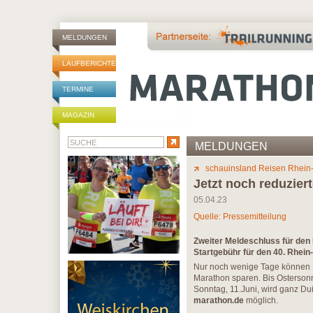
MELDUNGEN
LAUFBERICHTE
TERMINE
MAGAZIN
MELDUNGEN
schauinsland Reisen Rhein
Jetzt noch reduzier
05.04.23
Quelle: Pressemitteilung
Zweiter Meldeschluss für den 
Startgebühr für den 40. Rhei
Nur noch wenige Tage können L
Marathon sparen. Bis Ostersonnta
Sonntag, 11.Juni, wird ganz Du
marathon.de
möglich.