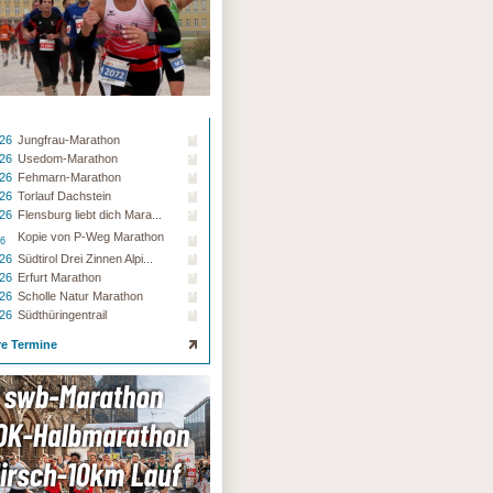
.26
Jungfrau-Marathon
.26
Usedom-Marathon
.26
Fehmarn-Marathon
.26
Torlauf Dachstein
.26
Flensburg liebt dich Mara...
Kopie von P-Weg Marathon
26
.26
Südtirol Drei Zinnen Alpi...
.26
Erfurt Marathon
.26
Scholle Natur Marathon
.26
Südthüringentrail
re Termine