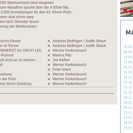
.500 Startnummern sind vergeben
uhr-Marathon spurtet über die 4.000er Ma...
 3.000 Anmeldungen für den 42. Rhein-Ruhr...
mern sind schon weg
den nach Silvester teurer
gerung der Meldezahlen
durchs Revier
Andreas Bettingen / Judith Strack
air im Revier
Andreas Bettingen / Judith Strack
30.08
INNERST DU DICH? (33)
Werner Kerkenbusch
05.09
g-Ruhrort
Markus Pitz
20.09
bloß nicht an zu weinen…
Joe Kelbel
27.09
t!
Werner Kerkenbusch
04.10
Peter Ickert
11.10
uisburg
Werner Kerkenbusch
24.10
n der Ruhr
Werner Kerkenbusch
25.10
mus durch Duisburg
Werner Kerkenbusch
25.10
01.11
09.11
06.12
06.12
13.12
07.03
19.04
24.04