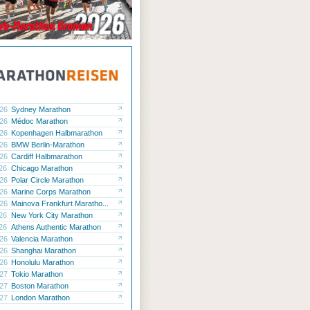
.26
Sydney Marathon
.26
Médoc Marathon
.26
Kopenhagen Halbmarathon
.26
BMW Berlin-Marathon
.26
Cardiff Halbmarathon
.26
Chicago Marathon
.26
Polar Circle Marathon
.26
Marine Corps Marathon
.26
Mainova Frankfurt Maratho...
.26
New York City Marathon
.26
Athens Authentic Marathon
.26
Valencia Marathon
.26
Shanghai Marathon
.26
Honolulu Marathon
.27
Tokio Marathon
.27
Boston Marathon
.27
London Marathon