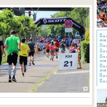
08. -
09.08.
09.08
14. -
15.08.
15. -
16.08.
15. -
16.08.
23.08
28. -
30.08.
29.08
04. -
05.09.
04. -
05.09.