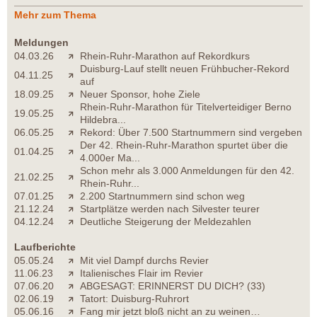
Mehr zum Thema
Meldungen
04.03.26
Rhein-Ruhr-Marathon auf Rekordkurs
Duisburg-Lauf stellt neuen Frühbucher-Rekord
04.11.25
auf
18.09.25
Neuer Sponsor, hohe Ziele
Rhein-Ruhr-Marathon für Titelverteidiger Berno
19.05.25
Hildebra...
06.05.25
Rekord: Über 7.500 Startnummern sind vergeben
Der 42. Rhein-Ruhr-Marathon spurtet über die
01.04.25
4.000er Ma...
Schon mehr als 3.000 Anmeldungen für den 42.
21.02.25
Rhein-Ruhr...
07.01.25
2.200 Startnummern sind schon weg
21.12.24
Startplätze werden nach Silvester teurer
04.12.24
Deutliche Steigerung der Meldezahlen
Laufberichte
05.05.24
Mit viel Dampf durchs Revier
11.06.23
Italienisches Flair im Revier
07.06.20
ABGESAGT: ERINNERST DU DICH? (33)
02.06.19
Tatort: Duisburg-Ruhrort
05.06.16
Fang mir jetzt bloß nicht an zu weinen…