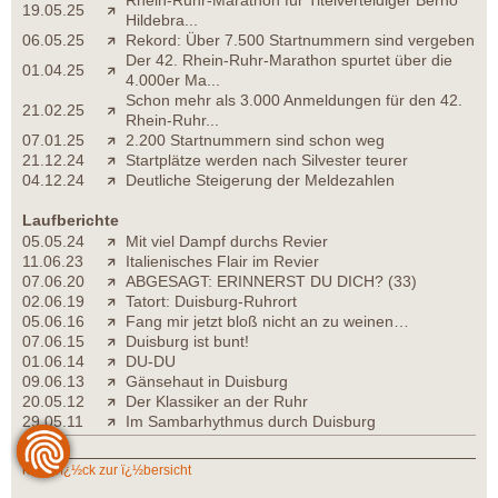
19.05.25
Hildebra...
06.05.25
Rekord: Über 7.500 Startnummern sind vergeben
Der 42. Rhein-Ruhr-Marathon spurtet über die
01.04.25
4.000er Ma...
Schon mehr als 3.000 Anmeldungen für den 42.
21.02.25
Rhein-Ruhr...
07.01.25
2.200 Startnummern sind schon weg
21.12.24
Startplätze werden nach Silvester teurer
04.12.24
Deutliche Steigerung der Meldezahlen
Laufberichte
05.05.24
Mit viel Dampf durchs Revier
11.06.23
Italienisches Flair im Revier
07.06.20
ABGESAGT: ERINNERST DU DICH? (33)
02.06.19
Tatort: Duisburg-Ruhrort
05.06.16
Fang mir jetzt bloß nicht an zu weinen…
07.06.15
Duisburg ist bunt!
01.06.14
DU-DU
09.06.13
Gänsehaut in Duisburg
20.05.12
Der Klassiker an der Ruhr
29.05.11
Im Sambarhythmus durch Duisburg
zurï¿½ck zur ï¿½bersicht