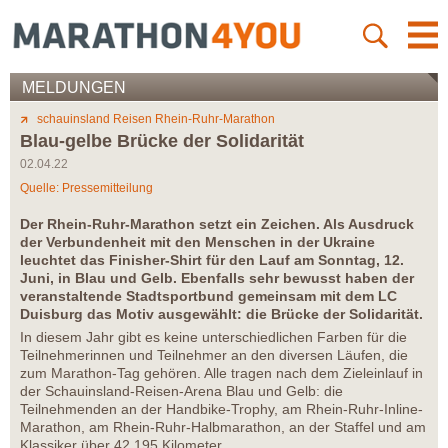
MELDUNGEN
schauinsland Reisen Rhein-Ruhr-Marathon
Blau-gelbe Brücke der Solidarität
02.04.22
Quelle: Pressemitteilung
Der Rhein-Ruhr-Marathon setzt ein Zeichen. Als Ausdruck
der Verbundenheit mit den Menschen in der Ukraine
leuchtet das Finisher-Shirt für den Lauf am Sonntag, 12.
Juni, in Blau und Gelb. Ebenfalls sehr bewusst haben der
veranstaltende Stadtsportbund gemeinsam mit dem LC
Duisburg das Motiv ausgewählt: die Brücke der Solidarität.
In diesem Jahr gibt es keine unterschiedlichen Farben für die
Teilnehmerinnen und Teilnehmer an den diversen Läufen, die
zum Marathon-Tag gehören. Alle tragen nach dem Zieleinlauf in
der Schauinsland-Reisen-Arena Blau und Gelb: die
Teilnehmenden an der Handbike-Trophy, am Rhein-Ruhr-Inline-
Marathon, am Rhein-Ruhr-Halbmarathon, an der Staffel und am
Klassiker über 42,195 Kilometer.