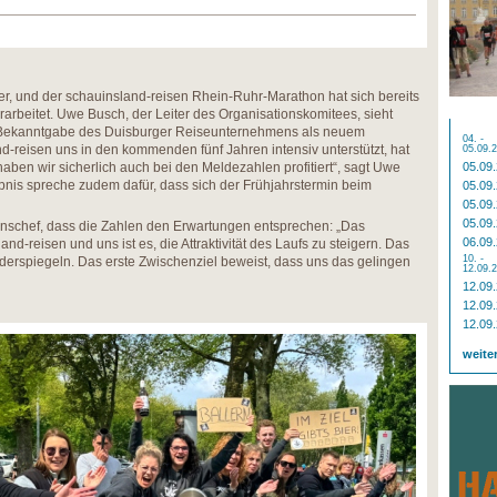
ser, und der schauinsland-reisen Rhein-Ruhr-Marathon hat sich bereits
rarbeitet. Uwe Busch, der Leiter des Organisationskomitees, sieht
Bekanntgabe des Duisburger Reiseunternehmens als neuem
04. -
d-reisen uns in den kommenden fünf Jahren intensiv unterstützt, hat
05.09.
aben wir sicherlich auch bei den Meldezahlen profitiert“, sagt Uwe
05.09
nis spreche zudem dafür, dass sich der Frühjahrstermin beim
05.09
05.09
05.09
onschef, dass die Zahlen den Erwartungen entsprechen: „Das
06.09
d-reisen und uns ist es, die Attraktivität des Laufs zu steigern. Das
10. -
iderspiegeln. Das erste Zwischenziel beweist, dass uns das gelingen
12.09.
12.09
12.09
12.09
weite