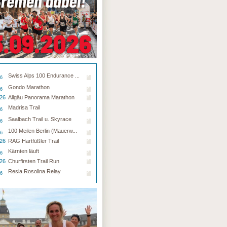
Swiss Alps 100 Endurance ...
26
Gondo Marathon
26
.26
Allgäu Panorama Marathon
Madrisa Trail
26
Saalbach Trail u. Skyrace
26
100 Meilen Berlin (Mauerw...
26
.26
RAG Hartfüßler Trail
Kärnten läuft
26
.26
Churfirsten Trail Run
Resia Rosolina Relay
26