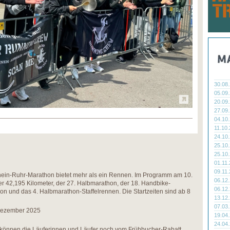
30.08
05.09
20.09
27.09
04.10
11.10
24.10
25.10
25.10
01.11
09.11
hein-Ruhr-Marathon bietet mehr als ein Rennen. Im Programm am 10.
06.12
er 42,195 Kilometer, der 27. Halbmarathon, der 18. Handbike-
06.12
hon und das 4. Halbmarathon-Staffelrennen. Die Startzeiten sind ab 8
13.12
07.03
 Dezember 2025
19.04
24.04
 können die Läuferinnen und Läufer noch vom Frühbucher-Rabatt