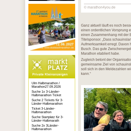
© marathon4you.de
Ganz aktuell läuft es noch bes
einen ordentlichen Vorsprung e
einen Zusammenhang mit der 
Titelsponsor. „Dass schauinslan
Aufmerksamkeit erregt. Davon h
Busch. Das gute Zwischenergeb
Marathon etabliert habe.
Zugleich betont der Organisati
gemeinsame Ziel von schauinslan
soll sich in den Meldezahlen w
kann.“
Ulm Halbmarathon /
Marathon27.09.2026
Suche 1x 3-Länder-
Halbmarathon Ticket
Suche 2 Tickets für 3-
Länder-Halbmarathon
Ticket 3-Länder-
Halbmarathon
Suche Startplatz für 3-
Länder-Halbmarath
Suche 2x 3Länder-
Halbmarathon