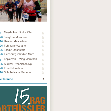
Mayrhofen Ultraks Zillert...
26
.26
Jungfrau-Marathon
.26
Usedom-Marathon
.26
Fehmarn-Marathon
.26
Torlauf Dachstein
.26
Flensburg liebt dich Mara...
Kopie von P-Weg Marathon
26
.26
Südtirol Drei Zinnen Alpi...
.26
Erfurt Marathon
.26
Scholle Natur Marathon
re Termine