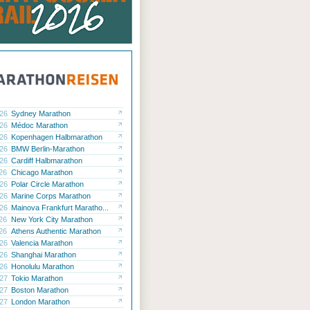
.26
Sydney Marathon
.26
Médoc Marathon
.26
Kopenhagen Halbmarathon
.26
BMW Berlin-Marathon
.26
Cardiff Halbmarathon
.26
Chicago Marathon
.26
Polar Circle Marathon
.26
Marine Corps Marathon
.26
Mainova Frankfurt Maratho...
.26
New York City Marathon
.26
Athens Authentic Marathon
.26
Valencia Marathon
.26
Shanghai Marathon
.26
Honolulu Marathon
.27
Tokio Marathon
.27
Boston Marathon
.27
London Marathon