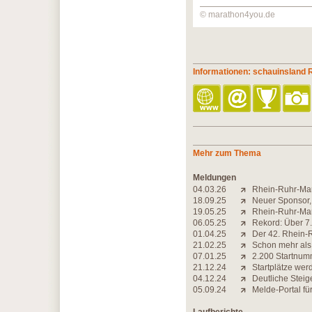
© marathon4you.de
Informationen: schauinsland
Mehr zum Thema
Meldungen
04.03.26
Rhein-Ruhr-Mar
18.09.25
Neuer Sponsor,
19.05.25
Rhein-Ruhr-Mara
06.05.25
Rekord: Über 7
01.04.25
Der 42. Rhein-R
21.02.25
Schon mehr als
07.01.25
2.200 Startnum
21.12.24
Startplätze wer
04.12.24
Deutliche Stei
05.09.24
Melde-Portal fü