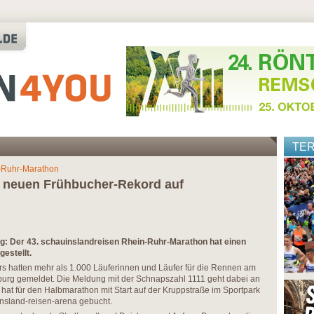
TE
-Ruhr-Marathon
lt neuen Frühbucher-Rekord auf
: Der 43. schauinslandreisen Rhein-Ruhr-Marathon hat einen
estellt.
 hatten mehr als 1.000 Läuferinnen und Läufer für die Rennen am
sburg gemeldet. Die Meldung mit der Schnapszahl 1111 geht dabei an
 hat für den Halbmarathon mit Start auf der Kruppstraße im Sportpark
insland-reisen-arena gebucht.