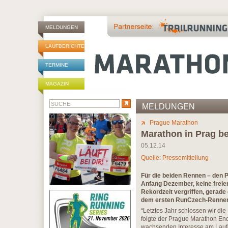
MELDUNGEN
LAUFBERICHTE
TERMINE
MAGAZIN
MELDUNGEN
Prague Marathon
Marathon in Prag b
05.12.14
Quelle: Pressemitteilung
Für die beiden Rennen – den P
Anfang Dezember, keine freie
Rekordzeit vergriffen, gerade
dem ersten RunCzech-Rennen 
“Letztes Jahr schlossen wir di
folgte der Prague Marathon End
wachsenden Interesse am Laufen