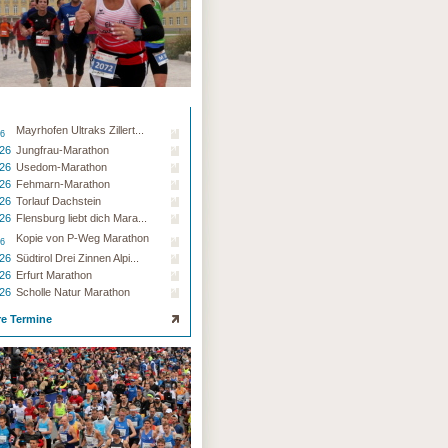
Mayrhofen Ultraks Zillert...
26
.26
Jungfrau-Marathon
.26
Usedom-Marathon
.26
Fehmarn-Marathon
.26
Torlauf Dachstein
.26
Flensburg liebt dich Mara...
Kopie von P-Weg Marathon
26
.26
Südtirol Drei Zinnen Alpi...
.26
Erfurt Marathon
.26
Scholle Natur Marathon
re Termine