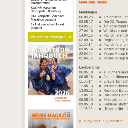
Mehr zum Thema
Halbmarathon
SUCHE Marathon-
Startzplatz Oldenburg
Meldungen
HM Startplatz Bodensee
06.05.25
Äthiopische Lan
Marathon gesucht
08.05.17
Der 23. Prague
1x Halbmarathon Ticket
04.05.17
Äthiopier beim 
gesucht
27.04.16
Weltklasse und 
14.04.15
Patrick Terer: D
02.09.14
Registrierung f
11.05.14
Patrick Terer u
09.05.14
Moses Mosop wil
23.04.14
Moses Mosop tri
02.04.14
Moses Mosop lä
Laufberichte
06.05.18
All runners are 
08.05.16
An der silbern
11.05.14
Erlaufe Tschec
12.05.13
Mit der tschech
13.05.12
Rock und Baro
13.05.12
Rock and Baroq
09.05.10
Mehr als nur ei
09.05.10
Goldene Stadt m
11.05.08
„To se mi libi - 
zurï¿½ck zur ï¿½bersicht