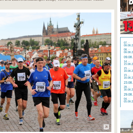
07. -
09.08.
08. -
09.08.
09.08
14. -
15.08.
15. -
16.08.
15. -
16.08.
23.08
28. -
30.08.
29.08
04. -
05.09.