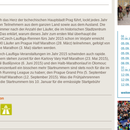
ch das Herz der tschechischen Hauptstadt Prag führt, lockt jedes Jahr
von Teilnehmern aus dem ganzen Land sowie aus dem Ausland. Die
 immer nach der Anzahl der Läufer, die im historischen Stadtzentrum
Das erklärt, warum dieses Jahr zum ersten Mal überhaupt die
04. -
RunCzech-Laufliga-Rennen fürs Jahr 2015 schon im Vorjahr erreicht
05.09.
0 Läufer am Prague Half Marathon (28. März) teilnehmen, gefolgt von
05.09
e Marathon (3. Mai) starten werden.
05.09
05.09
zech-Laufliga-Veranstaltungen im Jahr 2015 schwinden auch rapide.
n stehen zurzeit für den Karlovy Vary Half Marathon (23. Mai 2015),
05.09
é Budějovice (6. Juni 2015) und den Halb-Marathonlauf in Olomouc
06.09
prozentuell ein bisschen mehr Startnummern sind stets noch für die im
10. -
12.09.
ch Running League zu haben; den Prague Grand Prix (5. September
12.09
Half Marathon (12. September 2015). Was die Frühjahrsrennen
12.09
die Startnummern bis 10. Januar für die ermässigte Startgebühr
12.09
weite
hon