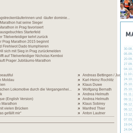
gstreckenläuferinnen und -läufer dominie...
 Marathon hat seine Sieger
Marathon in Prag favorisiert
ausgebuchtes Starterfeld
er Titelverteidiger kehrt zurück
ür Prag Marathon 2015 beginnt
nd Firehiwot Dado triumphieren
30.08
l sich mit Sieg in Prag zurückmelden
05.09
fft auf Titelverteidiger Nicholas Kemboi
20.09
uft Prager Jubiläums-Marathon
27.09
04.10
11.10
beautiful
Andreas Bettingen / Judith Stra
24.10
en Moldau
Karl-Heinz Rochlitz
25.10
hien
Klaus Duwe
ischen Lokomotive durch die Vergangenhei...
Wolfgang Bernath
25.10
ck
Andrea Helmuth
01.11
ue (English Version)
Andrea Helmuth
09.11
n Marathon
Klaus Sobirey
06.12
it vielen Brücken
Manfred Thier
06.12
das gefällt mir“
Anton Lautner
13.12
07.03
19.04
24.04