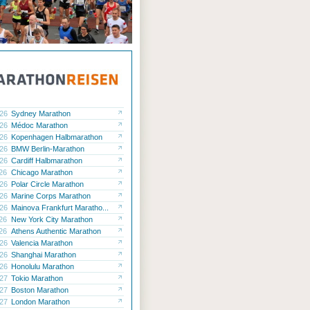
.26
Sydney Marathon
.26
Médoc Marathon
.26
Kopenhagen Halbmarathon
.26
BMW Berlin-Marathon
.26
Cardiff Halbmarathon
.26
Chicago Marathon
ck
.26
Polar Circle Marathon
.26
Marine Corps Marathon
.26
Mainova Frankfurt Maratho...
.26
New York City Marathon
.26
Athens Authentic Marathon
.26
Valencia Marathon
.26
Shanghai Marathon
.26
Honolulu Marathon
.27
Tokio Marathon
.27
Boston Marathon
.27
London Marathon