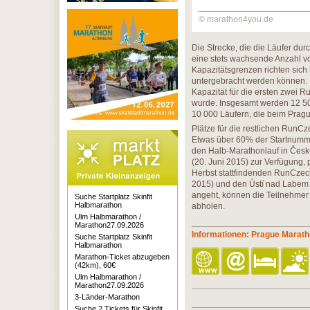
© marathon4you.de
Die Strecke, die die Läufer dur
eine stets wachsende Anzahl 
Kapazitätsgrenzen richten sich
untergebracht werden können. 
Kapazität für die ersten zwei 
wurde. Insgesamt werden 12 50
10 000 Läufern, die beim Pragu
Plätze für die restlichen RunC
Etwas über 60% der Startnummer
den Halb-Marathonlauf in Česk
(20. Juni 2015) zur Verfügung, 
Herbst stattfindenden RunCze
2015) und den Ústí nad Labem 
angeht, können die Teilnehmer 
Suche Startplatz Skinfit
Halbmarathon
abholen.
Ulm Halbmarathon /
Marathon27.09.2026
Informationen: Prague Marat
Suche Startplatz Skinfit
Halbmarathon
Marathon-Ticket abzugeben
(42km), 60€
Ulm Halbmarathon /
Marathon27.09.2026
3-Länder-Marathon
Suche 2 Tickets für Skinfit