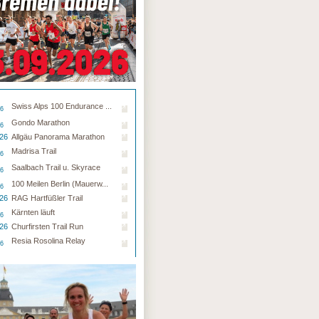
Swiss Alps 100 Endurance ...
26
Gondo Marathon
26
.26
Allgäu Panorama Marathon
Madrisa Trail
26
Saalbach Trail u. Skyrace
26
100 Meilen Berlin (Mauerw...
26
.26
RAG Hartfüßler Trail
Kärnten läuft
26
.26
Churfirsten Trail Run
Resia Rosolina Relay
26