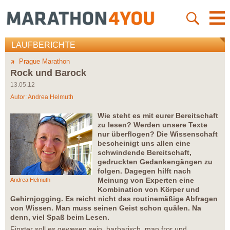
LAUFBERICHTE
Prague Marathon
Rock und Barock
13.05.12
Autor:
Andrea Helmuth
Wie steht es mit eurer Bereitschaft
zu lesen? Werden unsere Texte
nur überflogen? Die Wissenschaft
bescheinigt uns allen eine
schwindende Bereitschaft,
gedruckten Gedankengängen zu
folgen. Dagegen hilft nach
Meinung von Experten eine
Andrea Helmuth
Kombination von Körper und
Gehirnjogging. Es reicht nicht das routinemäßige Abfragen
von Wissen. Man muss seinen Geist schon quälen. Na
denn, viel Spaß beim Lesen.
Finster soll es gewesen sein, barbarisch, man fror und