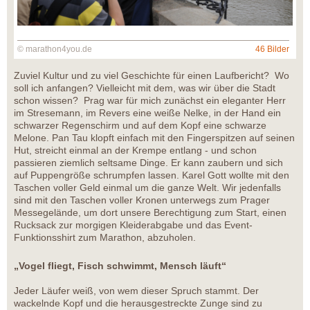
© marathon4you.de
46 Bilder
Zuviel Kultur und zu viel Geschichte für einen Laufbericht? Wo
soll ich anfangen? Vielleicht mit dem, was wir über die Stadt
schon wissen? Prag war für mich zunächst ein eleganter Herr
im Stresemann, im Revers eine weiße Nelke, in der Hand ein
schwarzer Regenschirm und auf dem Kopf eine schwarze
Melone. Pan Tau klopft einfach mit den Fingerspitzen auf seinen
Hut, streicht einmal an der Krempe entlang - und schon
passieren ziemlich seltsame Dinge. Er kann zaubern und sich
auf Puppengröße schrumpfen lassen. Karel Gott wollte mit den
Taschen voller Geld einmal um die ganze Welt. Wir jedenfalls
sind mit den Taschen voller Kronen unterwegs zum Prager
Messegelände, um dort unsere Berechtigung zum Start, einen
Rucksack zur morgigen Kleiderabgabe und das Event-
Funktionsshirt zum Marathon, abzuholen.
„Vogel fliegt, Fisch schwimmt, Mensch läuft“
Jeder Läufer weiß, von wem dieser Spruch stammt. Der
wackelnde Kopf und die herausgestreckte Zunge sind zu