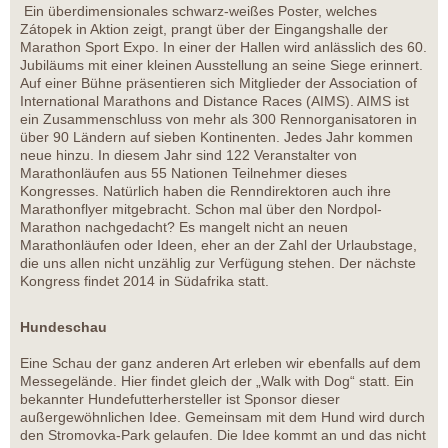
Ein überdimensionales schwarz-weißes Poster, welches
Zátopek in Aktion zeigt, prangt über der Eingangshalle der
Marathon Sport Expo. In einer der Hallen wird anlässlich des 60.
Jubiläums mit einer kleinen Ausstellung an seine Siege erinnert.
Auf einer Bühne präsentieren sich Mitglieder der Association of
International Marathons and Distance Races (AIMS). AIMS ist
ein Zusammenschluss von mehr als 300 Rennorganisatoren in
über 90 Ländern auf sieben Kontinenten. Jedes Jahr kommen
neue hinzu. In diesem Jahr sind 122 Veranstalter von
Marathonläufen aus 55 Nationen Teilnehmer dieses
Kongresses. Natürlich haben die Renndirektoren auch ihre
Marathonflyer mitgebracht. Schon mal über den Nordpol-
Marathon nachgedacht? Es mangelt nicht an neuen
Marathonläufen oder Ideen, eher an der Zahl der Urlaubstage,
die uns allen nicht unzählig zur Verfügung stehen. Der nächste
Kongress findet 2014 in Südafrika statt.
Hundeschau
Eine Schau der ganz anderen Art erleben wir ebenfalls auf dem
Messegelände. Hier findet gleich der „Walk with Dog“ statt. Ein
bekannter Hundefutterhersteller ist Sponsor dieser
außergewöhnlichen Idee. Gemeinsam mit dem Hund wird durch
den Stromovka-Park gelaufen. Die Idee kommt an und das nicht