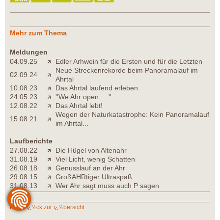
Mehr zum Thema
Meldungen
04.09.25
Edler Arhwein für die Ersten und für die Letzten
Neue Streckenrekorde beim Panoramalauf im
02.09.24
Ahrtal
10.08.23
Das Ahrtal laufend erleben
24.05.23
''We Ahr open ....''
12.08.22
Das Ahrtal lebt!
Wegen der Naturkatastrophe: Kein Panoramalauf
15.08.21
im Ahrtal...
Laufberichte
27.08.22
Die Hügel von Altenahr
31.08.19
Viel Licht, wenig Schatten
26.08.18
Genusslauf an der Ahr
29.08.15
GroßAHRtiger Ultraspaß
31.08.13
Wer Ahr sagt muss auch P sagen
zurï¿½ck zur ï¿½bersicht