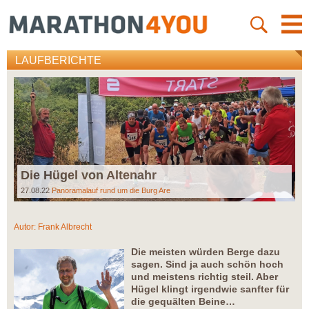
LAUFBERICHTE
Die Hügel von Altenahr
27.08.22
Panoramalauf rund um die Burg Are
Autor:
Frank Albrecht
Die meisten würden Berge dazu
sagen. Sind ja auch schön hoch
und meistens richtig steil. Aber
Hügel klingt irgendwie sanfter für
die gequälten Beine…