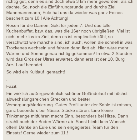
richtig gut, denn es sind doch etwa 3 km mehr geworden, als ich
dachte. So, noch die Einführungsrunde und durchs Ziel.
Mannmannmann, Eule hat uns da wieder was ganz Feines
beschert zum 10.! Alle Achtung!
Rosen für die Damen, Sekt für jeden 7. Und das tolle
Kuchenbuffet, bzw. das, was die 16er noch übrigließen. Viel ist
nicht mehr los im Ziel, denn es ist empfindlich kühl; so
verschwitzt wie manche sind, ich auch, wollen die schnell in was
Trockenes wechseln und fahren dann flott ab. Hier wäre mehr
Wärme und Sonne genau richtig gekommen! In etwa 2 Stunden
wird das Gros der Ultras erwartet, dann erst ist der 10. Burg
Are- Lauf beendet.
So wird ein Kultlauf gemacht!
.
Fazit
Ein wirklich außergewöhnlich schöner Geländelauf mit höchst
abwechslungsreichen Strecken und bester
Versorgung/Markierung. Gutes Profil unter der Sohle ist ratsam,
ganz besonders bei Nässe. Stöcke stören. Eine kleine
Trinkmenge mitführen macht Sinn, besonders bei Hitze. Dann
strahlt auch der Boden Wärme ab. Sonst bleibt kein Wunsch
offen! Danke an Eule und sein engagiertes Team für den
Einsatz! Gerne wieder zum 11.!