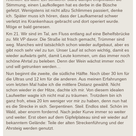
Stimmung, einen Laufkollegen hat es derbe in die Büsche
gefetzt. Wenigstens ist nicht allzu Schlimmes passiert, denke
ich. Später muss ich hören, dass der Laufkamerad schwer
verletzt ins Krankenhaus gebracht und dort operiert wurde.
Möge er bald genesen.
Km 21. Wir sind im Tal, am Fluss entlang auf eine Behelfsbrücke
zu. Mit VP davor. Die Straße ist frisch gemacht, Trümmer sind
weg. Manches wird tatsächlich schon wieder aufgebaut, aber es
gibt noch sehr viel zu tun. Unser Lauf ist schon wichtig, damit es
wieder aufwärts geht, damit Leute kommen, um das immer noch
schöne Ahrtal zu beleben. Denn der Wein wächst immer noch
und will getrunken werden…
Nun beginnt die zweite, die südliche Hälfte. Noch über 30 km für
die Ultras und 12 km für die anderen. Aus meinen Erfahrungen
vom letzten Mal habe ich die mittlere Distanz gewählt. Nicht
schon wieder in der Hitze, dachte ich mir. Von diesem idealen
Laufwetter wagte ich nicht mal zu träumen. Trotzdem bin ich
ganz froh, etwa 20 km weniger vor mir zu haben, denn nun hat
es die Strecke in sich. Serpentinen. Steil. Endlos steil. Schön im
Wald, aber enorm fordernd. Nach jeder Kurve immer so weiter
und weiter. Erst oben auf dem Gipfelplateau sind wir wieder auf
bekanntem Gelände: Teile der alten Streckenführung und der
Ahrsteig werden genutzt.