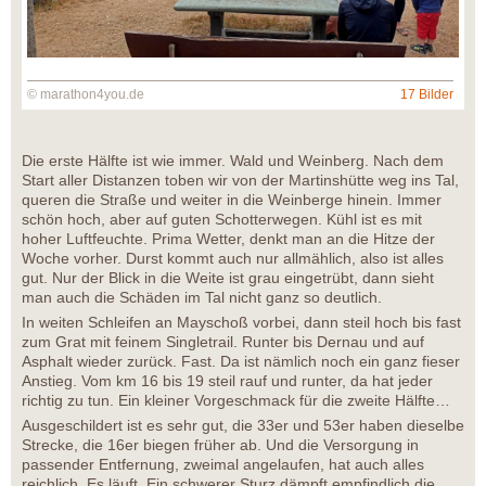
© marathon4you.de
17 Bilder
Die erste Hälfte ist wie immer. Wald und Weinberg. Nach dem
Start aller Distanzen toben wir von der Martinshütte weg ins Tal,
queren die Straße und weiter in die Weinberge hinein. Immer
schön hoch, aber auf guten Schotterwegen. Kühl ist es mit
hoher Luftfeuchte. Prima Wetter, denkt man an die Hitze der
Woche vorher. Durst kommt auch nur allmählich, also ist alles
gut. Nur der Blick in die Weite ist grau eingetrübt, dann sieht
man auch die Schäden im Tal nicht ganz so deutlich.
In weiten Schleifen an Mayschoß vorbei, dann steil hoch bis fast
zum Grat mit feinem Singletrail. Runter bis Dernau und auf
Asphalt wieder zurück. Fast. Da ist nämlich noch ein ganz fieser
Anstieg. Vom km 16 bis 19 steil rauf und runter, da hat jeder
richtig zu tun. Ein kleiner Vorgeschmack für die zweite Hälfte…
Ausgeschildert ist es sehr gut, die 33er und 53er haben dieselbe
Strecke, die 16er biegen früher ab. Und die Versorgung in
passender Entfernung, zweimal angelaufen, hat auch alles
reichlich. Es läuft. Ein schwerer Sturz dämpft empfindlich die