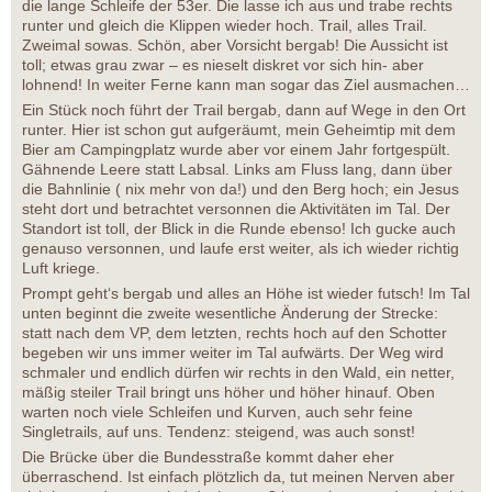
die lange Schleife der 53er. Die lasse ich aus und trabe rechts
runter und gleich die Klippen wieder hoch. Trail, alles Trail.
Zweimal sowas. Schön, aber Vorsicht bergab! Die Aussicht ist
toll; etwas grau zwar – es nieselt diskret vor sich hin- aber
lohnend! In weiter Ferne kann man sogar das Ziel ausmachen…
Ein Stück noch führt der Trail bergab, dann auf Wege in den Ort
runter. Hier ist schon gut aufgeräumt, mein Geheimtip mit dem
Bier am Campingplatz wurde aber vor einem Jahr fortgespült.
Gähnende Leere statt Labsal. Links am Fluss lang, dann über
die Bahnlinie ( nix mehr von da!) und den Berg hoch; ein Jesus
steht dort und betrachtet versonnen die Aktivitäten im Tal. Der
Standort ist toll, der Blick in die Runde ebenso! Ich gucke auch
genauso versonnen, und laufe erst weiter, als ich wieder richtig
Luft kriege.
Prompt geht‘s bergab und alles an Höhe ist wieder futsch! Im Tal
unten beginnt die zweite wesentliche Änderung der Strecke:
statt nach dem VP, dem letzten, rechts hoch auf den Schotter
begeben wir uns immer weiter im Tal aufwärts. Der Weg wird
schmaler und endlich dürfen wir rechts in den Wald, ein netter,
mäßig steiler Trail bringt uns höher und höher hinauf. Oben
warten noch viele Schleifen und Kurven, auch sehr feine
Singletrails, auf uns. Tendenz: steigend, was auch sonst!
Die Brücke über die Bundesstraße kommt daher eher
überraschend. Ist einfach plötzlich da, tut meinen Nerven aber