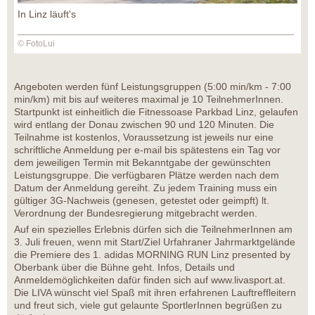
In Linz läuft's
© FotoLui
Angeboten werden fünf Leistungsgruppen (5:00 min/km - 7:00
min/km) mit bis auf weiteres maximal je 10 TeilnehmerInnen.
Startpunkt ist einheitlich die Fitnessoase Parkbad Linz, gelaufen
wird entlang der Donau zwischen 90 und 120 Minuten. Die
Teilnahme ist kostenlos, Voraussetzung ist jeweils nur eine
schriftliche Anmeldung per e-mail bis spätestens ein Tag vor
dem jeweiligen Termin mit Bekanntgabe der gewünschten
Leistungsgruppe. Die verfügbaren Plätze werden nach dem
Datum der Anmeldung gereiht. Zu jedem Training muss ein
gültiger 3G-Nachweis (genesen, getestet oder geimpft) lt.
Verordnung der Bundesregierung mitgebracht werden.
Auf ein spezielles Erlebnis dürfen sich die TeilnehmerInnen am
3. Juli freuen, wenn mit Start/Ziel Urfahraner Jahrmarktgelände
die Premiere des 1. adidas MORNING RUN Linz presented by
Oberbank über die Bühne geht. Infos, Details und
Anmeldemöglichkeiten dafür finden sich auf www.livasport.at.
Die LIVA wünscht viel Spaß mit ihren erfahrenen Lauftreffleitern
und freut sich, viele gut gelaunte SportlerInnen begrüßen zu