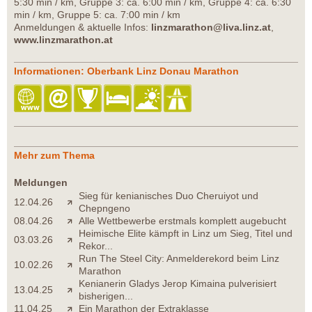
5:30 min / km, Gruppe 3: ca. 6:00 min / km, Gruppe 4: ca. 6:30
min / km, Gruppe 5: ca. 7:00 min / km
Anmeldungen & aktuelle Infos:
linzmarathon@liva.linz.at
,
www.linzmarathon.at
Informationen: Oberbank Linz Donau Marathon
Mehr zum Thema
Meldungen
Sieg für kenianisches Duo Cheruiyot und
12.04.26
Chepngeno
08.04.26
Alle Wettbewerbe erstmals komplett augebucht
Heimische Elite kämpft in Linz um Sieg, Titel und
03.03.26
Rekor...
Run The Steel City: Anmelderekord beim Linz
10.02.26
Marathon
Kenianerin Gladys Jerop Kimaina pulverisiert
13.04.25
bisherigen...
11.04.25
Ein Marathon der Extraklasse