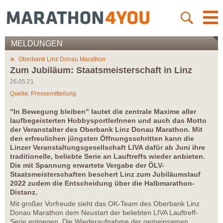
MELDUNGEN
Oberbank Linz Donau Marathon
Zum Jubiläum: Staatsmeisterschaft in Linz
26.05.21
Quelle: Pressemitteilung
"In Bewegung bleiben" lautet die zentrale Maxime aller
laufbegeisterten HobbysportlerInnen und auch das Motto
der Veranstalter des Oberbank Linz Donau Marathon. Mit
den erfreulichen jüngsten Öffnungsschritten kann die
Linzer Veranstaltungsgesellschaft LIVA dafür ab Juni ihre
traditionelle, beliebte Serie an Lauftreffs wieder anbieten.
Die mit Spannung erwartete Vergabe der ÖLV-
Staatsmeisterschaften beschert Linz zum Jubiläumslauf
2022 zudem die Entscheidung über die Halbmarathon-
Distanz.
Mit großer Vorfreude sieht das OK-Team des Oberbank Linz
Donau Marathon dem Neustart der beliebten LIVA Lauftreff-
Serie entgegen. Die Wiederaufnahme der gemeinsamen