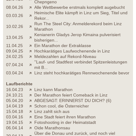
Chepngeno
08.04.26
Alle Wettbewerbe erstmals komplett augebucht
Heimische Elite kämpft in Linz um Sieg, Titel und
03.03.26
Rekor...
Run The Steel City: Anmelderekord beim Linz
10.02.26
Marathon
Kenianerin Gladys Jerop Kimaina pulverisiert
13.04.25
bisherigen...
11.04.25
Ein Marathon der Extraklasse
09.04.25
Hochkarätiges Laufwochenende in Linz
24.02.25
Meldezahlen auf Rekord-Niveau
''Lauf- und Stadtfest verbindet Spitzenleistungen
07.04.24
mit B...
03.04.24
Linz steht hochkarätiges Rennwochenende bevor
Laufberichte
16.04.23
Linz kann Marathon
24.10.21
Der Marathon feiert Comeback in Linz
05.04.20
ABGESAGT: ERINNERST DU DICH? (6)
14.04.19
Schon cool, die Österreicher
15.04.18
Linz zahlt sich aus
03.04.16
Eine Stadt feiert ihren Marathon
19.04.15
Fotoshooting in der Heimatstadt
06.04.14
Oide Marathonsau
Über die Donau und zurück, und noch viel