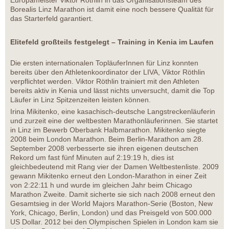
Europameister Viktor Röthlin in das Organisationsteam des
Borealis Linz Marathon ist damit eine noch bessere Qualität für
das Starterfeld garantiert.
Elitefeld großteils festgelegt – Training in Kenia im Laufen
Die ersten internationalen TopläuferInnen für Linz konnten
bereits über den Athletenkoordinator der LIVA, Viktor Röthlin
verpflichtet werden. Viktor Röthlin trainiert mit den Athleten
bereits aktiv in Kenia und lässt nichts unversucht, damit die Top
Läufer in Linz Spitzenzeiten leisten können.
Irina Mikitenko, eine kasachisch-deutsche Langstreckenläuferin
und zurzeit eine der weltbesten Marathonläuferinnen. Sie startet
in Linz im Bewerb Oberbank Halbmarathon. Mikitenko siegte
2008 beim London Marathon. Beim Berlin-Marathon am 28.
September 2008 verbesserte sie ihren eigenen deutschen
Rekord um fast fünf Minuten auf 2:19:19 h, dies ist
gleichbedeutend mit Rang vier der Damen Weltbestenliste. 2009
gewann Mikitenko erneut den London-Marathon in einer Zeit
von 2:22:11 h und wurde im gleichen Jahr beim Chicago
Marathon Zweite. Damit sicherte sie sich nach 2008 erneut den
Gesamtsieg in der World Majors Marathon-Serie (Boston, New
York, Chicago, Berlin, London) und das Preisgeld von 500.000
US Dollar. 2012 bei den Olympischen Spielen in London kam sie