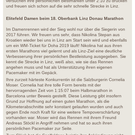
versuchen ihre persönlichen Bestmarken unter 2:10 zu drücken
und freuen sich schon auf die sehr schnelle Strecke in Linz.
Elitefeld Damen beim 18. Oberbank Linz Donau Marathon
Im Damenrennen wird der Sieg wohl nur über die Siegerin von
2017 führen. Wir freuen uns sehr, dass Nikolina Stepan aus
Kroatien wieder bei uns in Linz am Start sein wird und ebenfalls
um ein WM-Ticket für Doha 2019 läuft! Nikolina hat aus ihren
ersten Marathons viel gelernt und als Linz-Ziel eine deutliche
Verbesserung ihrer persönlichen Bestleistung ausgegeben. Sie
kennt die Strecke in Linz, weiß also, wie sie das Rennen
angehen muss und hat als Unterstützung ihren eigenen
Pacemaker mit im Gepäck.
Ihre zurzeit härteste Konkurrentin ist die Salzburgerin Cornelia
Moser. Cornelia hat ihre tolle Form bereits mit der
hervorragenden Zeit von 1:15:07 beim Halbmarathon in
Barcelona unter Beweis gestellt. Diese Leistung gibt insofern
Grund zur Hoffnung auf einen guten Marathon, als die
Kilometerabschnitte sehr konstant gelaufen wurden und auch
gegen Ende noch Kraft für eine weitere Tempoverschärfung
vorhanden war. Moser wird das Rennen mit ihrem Freund
Andreas Stöckl in Angriff nehmen und hat so auch ihren
persönlichen Pacemaker zur Seite.