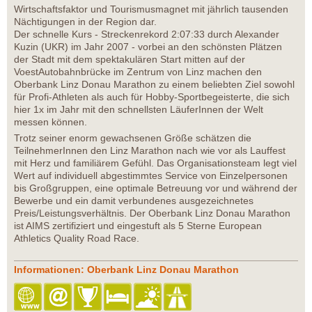
Wirtschaftsfaktor und Tourismusmagnet mit jährlich tausenden
Nächtigungen in der Region dar.
Der schnelle Kurs - Streckenrekord 2:07:33 durch Alexander
Kuzin (UKR) im Jahr 2007 - vorbei an den schönsten Plätzen
der Stadt mit dem spektakulären Start mitten auf der
VoestAutobahnbrücke im Zentrum von Linz machen den
Oberbank Linz Donau Marathon zu einem beliebten Ziel sowohl
für Profi-Athleten als auch für Hobby-Sportbegeisterte, die sich
hier 1x im Jahr mit den schnellsten LäuferInnen der Welt
messen können.
Trotz seiner enorm gewachsenen Größe schätzen die
TeilnehmerInnen den Linz Marathon nach wie vor als Lauffest
mit Herz und familiärem Gefühl. Das Organisationsteam legt viel
Wert auf individuell abgestimmtes Service von Einzelpersonen
bis Großgruppen, eine optimale Betreuung vor und während der
Bewerbe und ein damit verbundenes ausgezeichnetes
Preis/Leistungsverhältnis. Der Oberbank Linz Donau Marathon
ist AIMS zertifiziert und eingestuft als 5 Sterne European
Athletics Quality Road Race.
Informationen: Oberbank Linz Donau Marathon