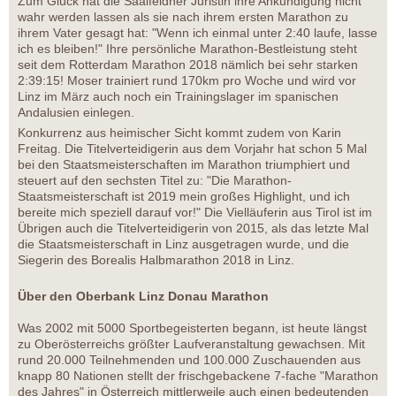
Zum Glück hat die Saalfeldner Juristin ihre Ankündigung nicht
wahr werden lassen als sie nach ihrem ersten Marathon zu
ihrem Vater gesagt hat: "Wenn ich einmal unter 2:40 laufe, lasse
ich es bleiben!" Ihre persönliche Marathon-Bestleistung steht
seit dem Rotterdam Marathon 2018 nämlich bei sehr starken
2:39:15! Moser trainiert rund 170km pro Woche und wird vor
Linz im März auch noch ein Trainingslager im spanischen
Andalusien einlegen.
Konkurrenz aus heimischer Sicht kommt zudem von Karin
Freitag. Die Titelverteidigerin aus dem Vorjahr hat schon 5 Mal
bei den Staatsmeisterschaften im Marathon triumphiert und
steuert auf den sechsten Titel zu: "Die Marathon-
Staatsmeisterschaft ist 2019 mein großes Highlight, und ich
bereite mich speziell darauf vor!" Die Vielläuferin aus Tirol ist im
Übrigen auch die Titelverteidigerin von 2015, als das letzte Mal
die Staatsmeisterschaft in Linz ausgetragen wurde, und die
Siegerin des Borealis Halbmarathon 2018 in Linz.
Über den Oberbank Linz Donau Marathon
Was 2002 mit 5000 Sportbegeisterten begann, ist heute längst
zu Oberösterreichs größter Laufveranstaltung gewachsen. Mit
rund 20.000 Teilnehmenden und 100.000 Zuschauenden aus
knapp 80 Nationen stellt der frischgebackene 7-fache "Marathon
des Jahres" in Österreich mittlerweile auch einen bedeutenden