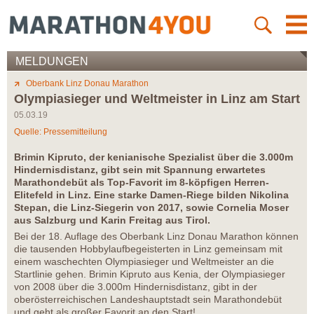
MELDUNGEN
Oberbank Linz Donau Marathon
Olympiasieger und Weltmeister in Linz am Start
05.03.19
Quelle: Pressemitteilung
Brimin Kipruto, der kenianische Spezialist über die 3.000m
Hindernisdistanz, gibt sein mit Spannung erwartetes
Marathondebüt als Top-Favorit im 8-köpfigen Herren-
Elitefeld in Linz. Eine starke Damen-Riege bilden Nikolina
Stepan, die Linz-Siegerin von 2017, sowie Cornelia Moser
aus Salzburg und Karin Freitag aus Tirol.
Bei der 18. Auflage des Oberbank Linz Donau Marathon können
die tausenden Hobbylaufbegeisterten in Linz gemeinsam mit
einem waschechten Olympiasieger und Weltmeister an die
Startlinie gehen. Brimin Kipruto aus Kenia, der Olympiasieger
von 2008 über die 3.000m Hindernisdistanz, gibt in der
oberösterreichischen Landeshauptstadt sein Marathondebüt
und geht als großer Favorit an den Start!