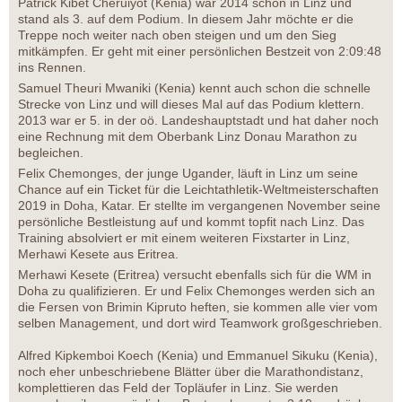
Patrick Kibet Cheruiyot (Kenia) war 2014 schon in Linz und
stand als 3. auf dem Podium. In diesem Jahr möchte er die
Treppe noch weiter nach oben steigen und um den Sieg
mitkämpfen. Er geht mit einer persönlichen Bestzeit von 2:09:48
ins Rennen.
Samuel Theuri Mwaniki (Kenia) kennt auch schon die schnelle
Strecke von Linz und will dieses Mal auf das Podium klettern.
2013 war er 5. in der oö. Landeshauptstadt und hat daher noch
eine Rechnung mit dem Oberbank Linz Donau Marathon zu
begleichen.
Felix Chemonges, der junge Ugander, läuft in Linz um seine
Chance auf ein Ticket für die Leichtathletik-Weltmeisterschaften
2019 in Doha, Katar. Er stellte im vergangenen November seine
persönliche Bestleistung auf und kommt topfit nach Linz. Das
Training absolviert er mit einem weiteren Fixstarter in Linz,
Merhawi Kesete aus Eritrea.
Merhawi Kesete (Eritrea) versucht ebenfalls sich für die WM in
Doha zu qualifizieren. Er und Felix Chemonges werden sich an
die Fersen von Brimin Kipruto heften, sie kommen alle vier vom
selben Management, und dort wird Teamwork großgeschrieben.
Alfred Kipkemboi Koech (Kenia) und Emmanuel Sikuku (Kenia),
noch eher unbeschriebene Blätter über die Marathondistanz,
komplettieren das Feld der Topläufer in Linz. Sie werden