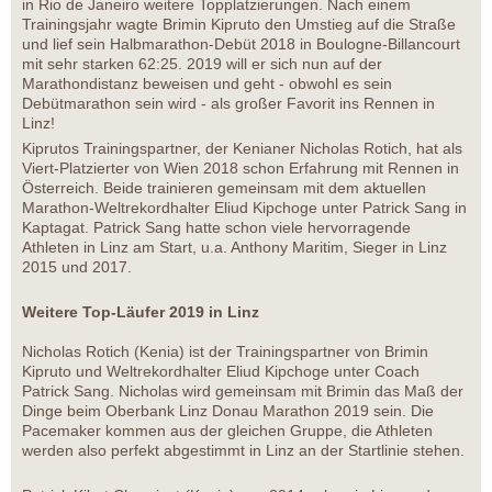
in Rio de Janeiro weitere Topplatzierungen. Nach einem
Trainingsjahr wagte Brimin Kipruto den Umstieg auf die Straße
und lief sein Halbmarathon-Debüt 2018 in Boulogne-Billancourt
mit sehr starken 62:25. 2019 will er sich nun auf der
Marathondistanz beweisen und geht - obwohl es sein
Debütmarathon sein wird - als großer Favorit ins Rennen in
Linz!
Kiprutos Trainingspartner, der Kenianer Nicholas Rotich, hat als
Viert-Platzierter von Wien 2018 schon Erfahrung mit Rennen in
Österreich. Beide trainieren gemeinsam mit dem aktuellen
Marathon-Weltrekordhalter Eliud Kipchoge unter Patrick Sang in
Kaptagat. Patrick Sang hatte schon viele hervorragende
Athleten in Linz am Start, u.a. Anthony Maritim, Sieger in Linz
2015 und 2017.
Weitere Top-Läufer 2019 in Linz
Nicholas Rotich (Kenia) ist der Trainingspartner von Brimin
Kipruto und Weltrekordhalter Eliud Kipchoge unter Coach
Patrick Sang. Nicholas wird gemeinsam mit Brimin das Maß der
Dinge beim Oberbank Linz Donau Marathon 2019 sein. Die
Pacemaker kommen aus der gleichen Gruppe, die Athleten
werden also perfekt abgestimmt in Linz an der Startlinie stehen.