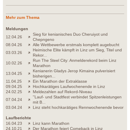
Mehr zum Thema
Meldungen
Sieg für kenianisches Duo Cheruiyot und
12.04.26
Chepngeno
08.04.26
Alle Wettbewerbe erstmals komplett augebucht
Heimische Elite kämpft in Linz um Sieg, Titel und
03.03.26
Rekor...
Run The Steel City: Anmelderekord beim Linz
10.02.26
Marathon
Kenianerin Gladys Jerop Kimaina pulverisiert
13.04.25
bisherigen...
11.04.25
Ein Marathon der Extraklasse
09.04.25
Hochkarätiges Laufwochenende in Linz
24.02.25
Meldezahlen auf Rekord-Niveau
''Lauf- und Stadtfest verbindet Spitzenleistungen
07.04.24
mit B...
03.04.24
Linz steht hochkarätiges Rennwochenende bevor
Laufberichte
16.04.23
Linz kann Marathon
24.10.21
Der Marathon feiert Comeback in Linz