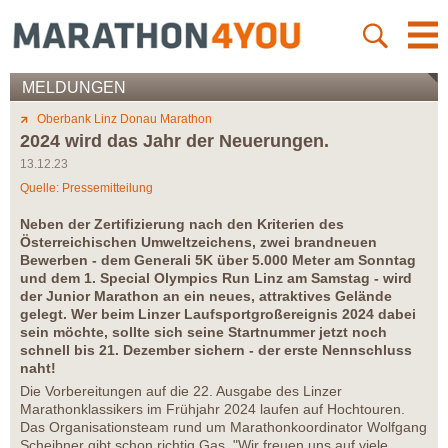
MELDUNGEN
Oberbank Linz Donau Marathon
2024 wird das Jahr der Neuerungen.
13.12.23
Quelle: Pressemitteilung
Neben der Zertifizierung nach den Kriterien des
Österreichischen Umweltzeichens, zwei brandneuen
Bewerben - dem Generali 5K über 5.000 Meter am Sonntag
und dem 1. Special Olympics Run Linz am Samstag - wird
der Junior Marathon an ein neues, attraktives Gelände
gelegt. Wer beim Linzer Laufsportgroßereignis 2024 dabei
sein möchte, sollte sich seine Startnummer jetzt noch
schnell bis 21. Dezember sichern - der erste Nennschluss
naht!
Die Vorbereitungen auf die 22. Ausgabe des Linzer
Marathonklassikers im Frühjahr 2024 laufen auf Hochtouren.
Das Organisationsteam rund um Marathonkoordinator Wolfgang
Scheibner gibt schon richtig Gas. "Wir freuen uns auf viele