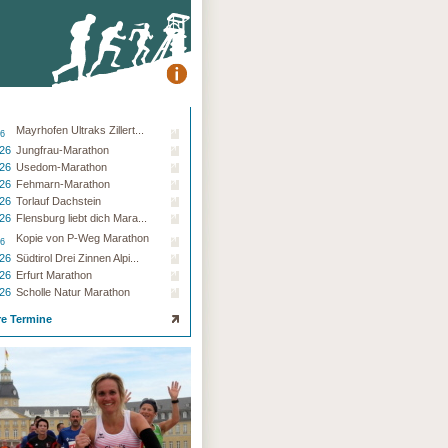
Mayrhofen Ultraks Zillert...
26
.26
Jungfrau-Marathon
.26
Usedom-Marathon
.26
Fehmarn-Marathon
.26
Torlauf Dachstein
.26
Flensburg liebt dich Mara...
Kopie von P-Weg Marathon
26
.26
Südtirol Drei Zinnen Alpi...
.26
Erfurt Marathon
.26
Scholle Natur Marathon
re Termine