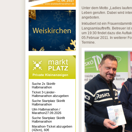
Unter dem Motto „Ladies laufen 
Leben gerufen. Dabei wird inte
angeboten.
Inkludiert ist ein Frauenstamm
Langsamlauftreffs. Betreuer is
um 19:30 findet dazu die Auftak
05.Februar 2011. In weiterer Fo
Termine.
Suche 2x Skinfit-
Halbmarathon
Ticket 3-Länder-
Halbmarathon abzugeben
Suche Startplatz Skinfit
Halbmarathon
Ulm Halbmarathon /
Marathon27.09.2026
Suche Startplatz Skinfit
Halbmarathon
Marathon-Ticket abzugeben
(42km), 60€