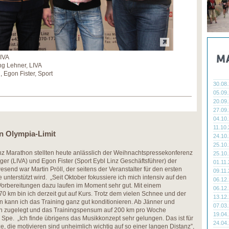
LIVA
ng Lehner, LIVA
, Egon Fister, Sport
30.08
05.09
20.09
27.09
04.10
11.10
on Olympia-Limit
24.10
25.10
 Marathon stellten heute anlässlich der Weihnachtspressekonferenz
25.10
er (LIVA) und Egon Fister (Sport Eybl Linz Geschäftsführer) der
01.11
wesend war Martin Pröll, der seitens der Veranstalter für den ersten
09.11
 unterstützt wird. „Seit Oktober fokussiere ich mich intensiv auf den
06.12
orbereitungen dazu laufen im Moment sehr gut. Mit einem
06.12
km bin ich derzeit gut auf Kurs. Trotz dem vielen Schnee und der
13.12
kann ich das Training ganz gut konditionieren. Ab Jänner und
07.03
hn zugelegt und das Trainingspensum auf 200 km pro Woche
19.04
 Spe. „Ich finde übrigens das Musikkonzept sehr gelungen. Das ist für
24.04
ze, die motivieren sind unheimlich wichtig auf so einer langen Distanz”,