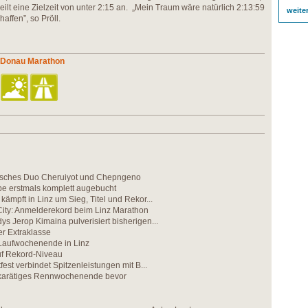
 peilt eine Zielzeit von unter 2:15 an. „Mein Traum wäre natürlich 2:13:59
weite
affen”, so Pröll.
z Donau Marathon
nisches Duo Cheruiyot und Chepngeno
be erstmals komplett augebucht
kämpft in Linz um Sieg, Titel und Rekor...
City: Anmelderekord beim Linz Marathon
ys Jerop Kimaina pulverisiert bisherigen...
r Extraklasse
Laufwochenende in Linz
f Rekord-Niveau
tfest verbindet Spitzenleistungen mit B...
hkarätiges Rennwochenende bevor