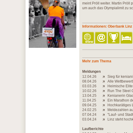
meint Pröll weiter. Martin Pröll
um auch das Olympialimit zu sch
Informationen: Oberbank Lin
Mehr zum Thema
Meldungen
12.04.26
Sieg für kenia
08.04.26
Alle Wettbewer
03.03.26
Heimische Elite 
10.02.26
Run The Steel 
13.04.25
Kenianerin Glad
11.04.25
Ein Marathon de
09.04.25
Hochkarätiges 
24.02.25
Meldezahlen au
07.04.24
''Lauf- und Stad
03.04.24
Linz steht hoc
Laufberichte