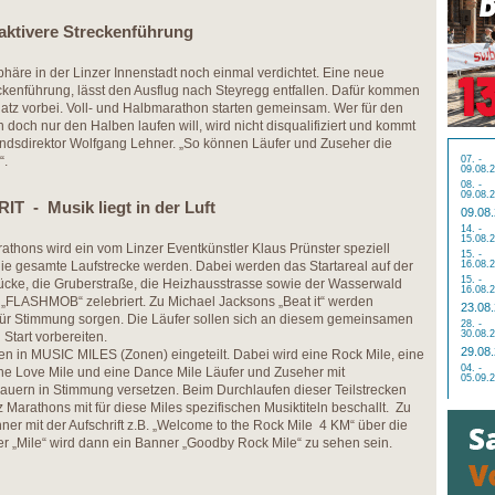
raktivere Streckenführung
phäre in der Linzer Innenstadt noch einmal verdichtet. Eine neue
eckenführung, lässt den Ausflug nach Steyregg entfallen. Dafür kommen
atz vorbei. Voll- und Halbmarathon starten gemeinsam. Wer für den
doch nur den Halben laufen will, wird nicht disqualifiziert und kommt
tandsdirektor Wolfgang Lehner. „So können Läufer und Zuseher die
“.
07. -
09.08.
08. -
09.08.
 - Musik liegt in der Luft
09.08
14. -
15.08.
athons wird ein vom Linzer Eventkünstler Klaus Prünster speziell
15. -
die gesamte Laufstrecke werden. Dabei werden das Startareal auf der
16.08.
15. -
ücke, die Gruberstraße, die Heizhausstrasse sowie der Wasserwald
16.08.
 „FLASHMOB“ zelebriert. Zu Michael Jacksons „Beat it“ werden
23.08
r für Stimmung sorgen. Die Läufer sollen sich an diesem gemeinsamen
28. -
30.08.
Start vorbereiten.
29.08
n in MUSIC MILES (Zonen) eingeteilt. Dabei wird eine Rock Mile, eine
04. -
ine Love Mile und eine Dance Mile Läufer und Zuseher mit
05.09.
auern in Stimmung versetzen. Beim Durchlaufen dieser Teilstrecken
Marathons mit für diese Miles spezifischen Musiktiteln beschallt. Zu
er mit der Aufschrift z.B. „Welcome to the Rock Mile 4 KM“ über die
r „Mile“ wird dann ein Banner „Goodby Rock Mile“ zu sehen sein.