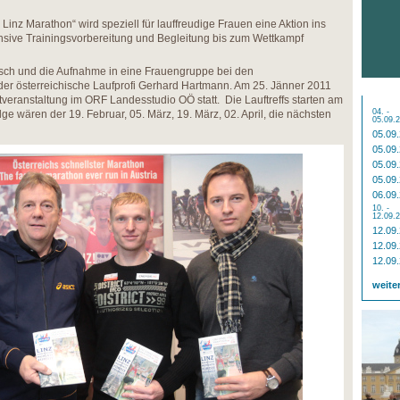
Linz Marathon“ wird speziell für lauffreudige Frauen eine Aktion ins
nsive Trainingsvorbereitung und Begleitung bis zum Wettkampf
tisch und die Aufnahme in eine Frauengruppe bei den
t der österreichische Laufprofi Gerhard Hartmann. Am 25. Jänner 2011
tveranstaltung im ORF Landesstudio OÖ statt. Die Lauftreffs starten am
04. -
lge wären der 19. Februar, 05. März, 19. März, 02. April, die nächsten
05.09.
05.09
05.09
05.09
05.09
06.09
10. -
12.09.
12.09
12.09
12.09
weite