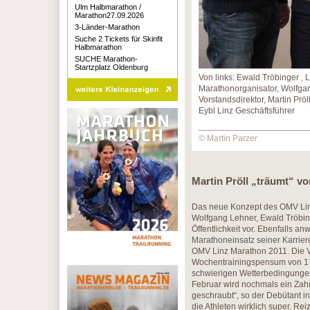
Ulm Halbmarathon /
Marathon27.09.2026
3-Länder-Marathon
Suche 2 Tickets für Skinfit
Halbmarathon
SUCHE Marathon-
Startzplatz Oldenburg
Von links: Ewald Tröbinger , 
Marathonorganisator, Wolfga
Vorstandsdirektor, Martin Pröll
Eybl Linz Geschäftsführer
© Martin Parzer
Martin Pröll „träumt“ v
Das neue Konzept des OMV Linz
Wolfgang Lehner, Ewald Tröbing
Öffentlichkeit vor. Ebenfalls an
Marathoneinsatz seiner Karriere
OMV Linz Marathon 2011. Die V
Wochentrainingspensum von 170 
schwierigen Wetterbedingungen 
Februar wird nochmals ein Za
geschraubt“, so der Debütant in
die Athleten wirklich super. Rei