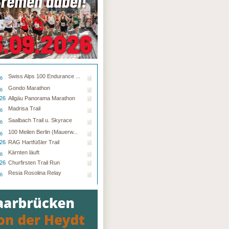
Swiss Alps 100 Endurance ...
26
Gondo Marathon
26
.26
Allgäu Panorama Marathon
Madrisa Trail
26
Saalbach Trail u. Skyrace
26
100 Meilen Berlin (Mauerw...
26
.26
RAG Hartfüßler Trail
Kärnten läuft
26
.26
Churfirsten Trail Run
Resia Rosolina Relay
26