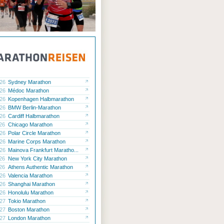
.26
Sydney Marathon
.26
Médoc Marathon
.26
Kopenhagen Halbmarathon
.26
BMW Berlin-Marathon
.26
Cardiff Halbmarathon
.26
Chicago Marathon
.26
Polar Circle Marathon
.26
Marine Corps Marathon
.26
Mainova Frankfurt Maratho...
.26
New York City Marathon
.26
Athens Authentic Marathon
.26
Valencia Marathon
.26
Shanghai Marathon
.26
Honolulu Marathon
.27
Tokio Marathon
.27
Boston Marathon
.27
London Marathon