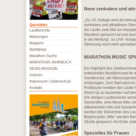
Neue zentralere und att
„Zur 10. Auflage wird die Atmos
Quicklinks
zentralere und attraktivere Str
die Läufer zwei Mal am Hauptpl
Laufberichte
Marathon genannt hat und dann 
Meldungen
in die Wertung“, so LIVA -Vors
Magazin
Stimmung noch mehr genießen
Marktplatz
Marathon-Suche
MARATHON MUSIC SPIRIT
MARATHON JAHRBUCH
Ein Highlight des Jubiläumsmar
NEWS MAGAZIN
entwickeltes Musikkonzept für 
Autoren
Voestbrücke, die Nibelungenbr
Impressum / Datenschutz
einbezogen. Zum Start wird ein
Kontakt
Profitänzer inmitten der Läufe
Warm Up zu tausenden auf den 
Die übrigen Laufbereiche werde
Sweat Mile, eine Movie Mile, e
altbekannten Hits und Gassenh
werden die Teilnehmer des Linz 
Beginn jeder „Mile“ werden Bann
Straße gespannt. Am Ende Jede
Spezielles für Frauen