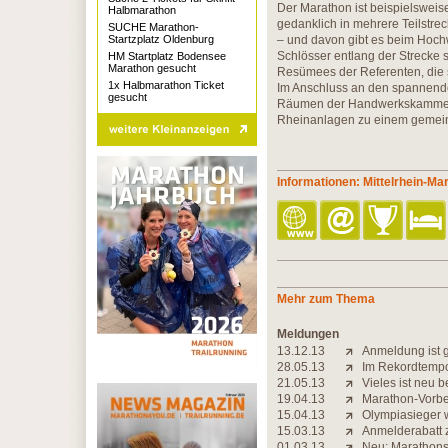
Der Marathon ist beispielsweis
Halbmarathon
gedanklich in mehrere Teilstrec
SUCHE Marathon-
Startzplatz Oldenburg
– und davon gibt es beim Hochw
Schlösser entlang der Strecke s
HM Startplatz Bodensee
Marathon gesucht
Resümees der Referenten, die s
1x Halbmarathon Ticket
Im Anschluss an den spannenden
gesucht
Räumen der Handwerkskammer gi
Rheinanlagen zu einem gemein
Informationen: Mittelrhein-Ma
Mehr zum Thema
Meldungen
13.12.13
Anmeldung ist g
28.05.13
Im Rekordtemp
21.05.13
Vieles ist neu 
19.04.13
Marathon-Vorber
15.04.13
Olympiasieger w
15.03.13
Anmelderabatt 
01.03.13
Neu: Marathons