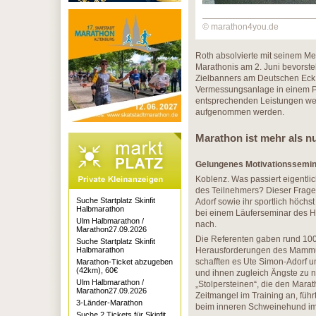
© marathon4you.de
Roth absolvierte mit seinem Me
Marathonis am 2. Juni bevorste
Zielbanners am Deutschen Eck 
Vermessungsanlage in einem Pr
entsprechenden Leistungen wer
aufgenommen werden.
Marathon ist mehr als nu
Gelungenes Motivationssemin
Koblenz. Was passiert eigentli
des Teilnehmers? Dieser Frage 
Suche Startplatz Skinfit
Adorf sowie ihr sportlich höchs
Halbmarathon
bei einem Läuferseminar des 
Ulm Halbmarathon /
nach.
Marathon27.09.2026
Die Referenten gaben rund 100
Suche Startplatz Skinfit
Halbmarathon
Herausforderungen des Mammutp
schafften es Ute Simon-Adorf un
Marathon-Ticket abzugeben
(42km), 60€
und ihnen zugleich Ängste zu 
Ulm Halbmarathon /
„Stolpersteinen“, die den Mara
Marathon27.09.2026
Zeitmangel im Training an, füh
3-Länder-Marathon
beim inneren Schweinehund im
Suche 2 Tickets für Skinfit