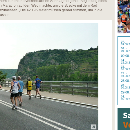
 einem frühen und verkehrsarmen Sonntagmorgen in Begleitung eines
n Marathon auf den Weg machte, um die Strecke mit dem Rad
szumessen. „Die 42.195 Meter müssen genau stimmen, um in die
Gassen.
07. -
09.08.
08. -
09.08.
09.08
14. -
15.08.
15. -
16.08.
15. -
16.08.
23.08
28. -
30.08.
29.08
04. -
05.09.