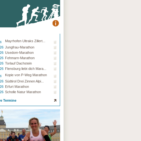
Mayrhofen Ultraks Zillert...
26
.26
Jungfrau-Marathon
.26
Usedom-Marathon
.26
Fehmarn-Marathon
.26
Torlauf Dachstein
.26
Flensburg liebt dich Mara...
Kopie von P-Weg Marathon
26
.26
Südtirol Drei Zinnen Alpi...
.26
Erfurt Marathon
.26
Scholle Natur Marathon
re Termine