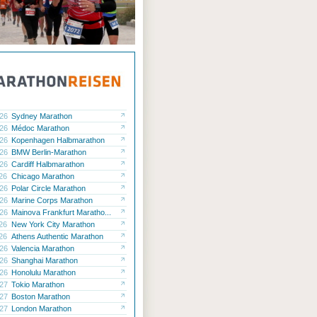
.26
Sydney Marathon
.26
Médoc Marathon
.26
Kopenhagen Halbmarathon
.26
BMW Berlin-Marathon
.26
Cardiff Halbmarathon
.26
Chicago Marathon
.26
Polar Circle Marathon
.26
Marine Corps Marathon
.26
Mainova Frankfurt Maratho...
.26
New York City Marathon
.26
Athens Authentic Marathon
.26
Valencia Marathon
.26
Shanghai Marathon
.26
Honolulu Marathon
.27
Tokio Marathon
.27
Boston Marathon
.27
London Marathon