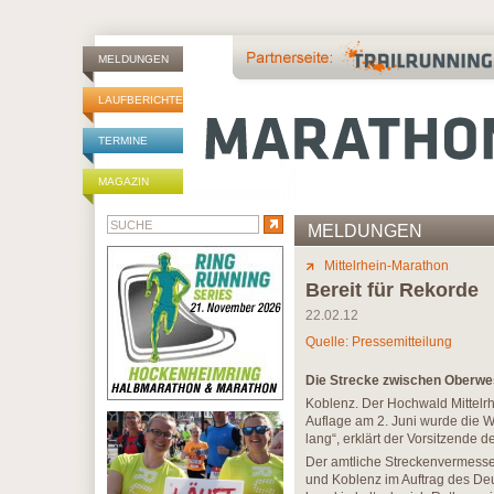
MELDUNGEN
LAUFBERICHTE
TERMINE
MAGAZIN
MELDUNGEN
Mittelrhein-Marathon
Bereit für Rekorde
22.02.12
Quelle: Pressemitteilung
Die Strecke zwischen Oberwes
Koblenz. Der Hochwald Mittelrhe
Auflage am 2. Juni wurde die W
lang“, erklärt der Vorsitzende 
Der amtliche Streckenvermesse
und Koblenz im Auftrag des De