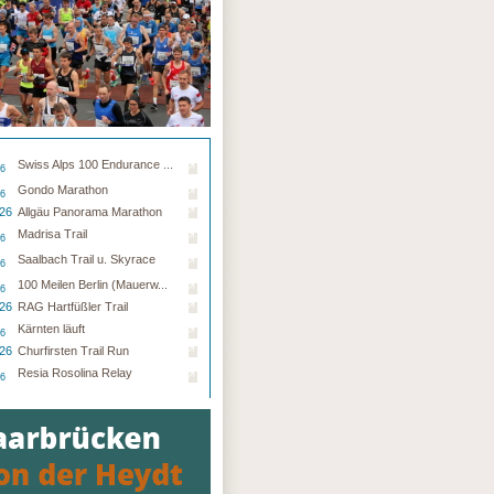
Swiss Alps 100 Endurance ...
26
Gondo Marathon
26
.26
Allgäu Panorama Marathon
Madrisa Trail
26
Saalbach Trail u. Skyrace
26
100 Meilen Berlin (Mauerw...
26
.26
RAG Hartfüßler Trail
Kärnten läuft
26
.26
Churfirsten Trail Run
Resia Rosolina Relay
26