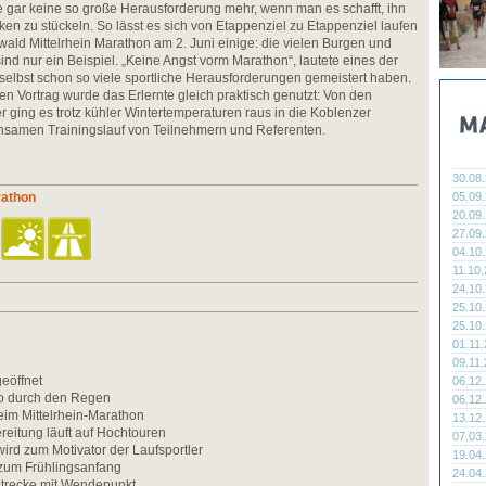
e gar keine so große Herausforderung mehr, wenn man es schafft, ihn
ken zu stückeln. So lässt es sich von Etappenziel zu Etappenziel laufen
ald Mittelrhein Marathon am 2. Juni einige: die vielen Burgen und
ind nur ein Beispiel. „Keine Angst vorm Marathon“, lautete eines der
elbst schon so viele sportliche Herausforderungen gemeistert haben.
 Vortrag wurde das Erlernte gleich praktisch genutzt: Von den
ng es trotz kühler Wintertemperaturen raus in die Koblenzer
samen Trainingslauf von Teilnehmern und Referenten.
30.08
rathon
05.09
20.09
27.09
04.10
11.10
24.10
25.10
25.10
01.11
09.11
eöffnet
06.12
o durch den Regen
06.12
beim Mittelrhein-Marathon
13.12
eitung läuft auf Hochtouren
07.03
ird zum Motivator der Laufsportler
19.04
zum Frühlingsanfang
24.04
trecke mit Wendepunkt