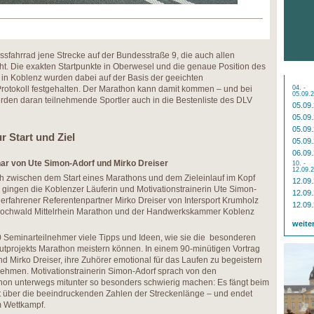
ssfahrrad jene Strecke auf der Bundesstraße 9, die auch allen
ht. Die exakten Startpunkte in Oberwesel und die genaue Position des
in Koblenz wurden dabei auf der Basis der geeichten
otokoll festgehalten. Der Marathon kann damit kommen – und bei
04. -
05.09.
den daran teilnehmende Sportler auch in die Bestenliste des DLV
05.09
05.09
05.09
r Start und Ziel
05.09
06.09
ar von Ute Simon-Adorf und Mirko Dreiser
10. -
12.09.
ch zwischen dem Start eines Marathons und dem Zieleinlauf im Kopf
12.09
gingen die Koblenzer Läuferin und Motivationstrainerin Ute Simon-
12.09
t erfahrener Referentenpartner Mirko Dreiser von Intersport Krumholz
12.09
Hochwald Mittelrhein Marathon und der Handwerkskammer Koblenz
weite
 Seminarteilnehmer viele Tipps und Ideen, wie sie die besonderen
rojekts Marathon meistern können. In einem 90-minütigen Vortrag
d Mirko Dreiser, ihre Zuhörer emotional für das Laufen zu begeistern
nehmen. Motivationstrainerin Simon-Adorf sprach von den
thon unterwegs mitunter so besonders schwierig machen: Es fängt beim
rt über die beeindruckenden Zahlen der Streckenlänge – und endet
 Wettkampf.