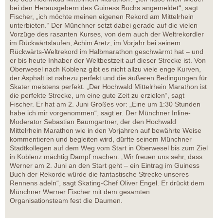
bei den Herausgebern des Guiness Buchs angemeldet“, sagt
Fischer, „ich möchte meinen eigenen Rekord am Mittelrhein
unterbieten.“ Der Münchner setzt dabei gerade auf die vielen
Vorzüge des rasanten Kurses, von dem auch der Weltrekordler
im Rückwärtslaufen, Achim Aretz, im Vorjahr bei seinem
Rückwärts-Weltrekord im Halbmarathon geschwärmt hat – und
er bis heute Inhaber der Weltbestzeit auf dieser Strecke ist. Von
Oberwesel nach Koblenz gibt es nicht allzu viele enge Kurven,
der Asphalt ist nahezu perfekt und die äußeren Bedingungen für
Skater meistens perfekt. „Der Hochwald Mittelrhein Marathon ist
die perfekte Strecke, um eine gute Zeit zu erzielen“, sagt
Fischer. Er hat am 2. Juni Großes vor: „Eine um 1:30 Stunden
habe ich mir vorgenommen“, sagt er. Der Münchner Inline-
Moderator Sebastian Baumgartner, der den Hochwald
Mittelrhein Marathon wie in den Vorjahren auf bewährte Weise
kommentieren und begleiten wird, dürfte seinem Münchner
Stadtkollegen auf dem Weg vom Start in Oberwesel bis zum Ziel
in Koblenz mächtig Dampf machen. „Wir freuen uns sehr, dass
Werner am 2. Juni an den Start geht – ein Eintrag im Guiness
Buch der Rekorde würde die fantastische Strecke unseres
Rennens adeln“, sagt Skating-Chef Oliver Engel. Er drückt dem
Münchner Werner Fischer mit dem gesamten
Organisationsteam fest die Daumen.