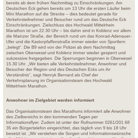
bereits ab dem frühen Nachmittag zu Einschränkungen. Am
Deutschen Eck gehen bereits um 13 Uhr die ersten Läufer beim
Mini Marathon auf die Strecke – dies bedeutet gerade für
Verkehrsteilnehmer und Besucher rund um das Deutsche Eck
Einschränkungen. Zielschluss des Hochwald Mittelrhein
Marathon ist um 22.30 Uhr – bis dahin sind in Koblenz vor allem
die Mainzer Straße, der Bereich rund um das Konrad-Adenauer-
Ufer und die Kastorpfaffenstraße immer wieder von Sportlern
„belegt“. Die B9 wird von der Polizei ab dem Nachmittag
zwischen Oberwesel und Koblenz immer wieder gesperrt und
sukzessive freigegeben. Die Sperrungen beginnen in Oberwesel
15.30 Uhr. „Wir bieten alle Verkehrsteilnehmer, Anwohner und
Besucher der Region und des Deutschen Ecks um ihr
Verständnis“, sagt Henryk Bernard als Chef der
Verkehrsplanung im Organisationsteam des Hochwald
Mittelrhein Marathon.
Anwohner im Zielgebiet werden informiert
Das Organisationsteam des Marathons informiert alle Anwohner
des Zielbereichs in den kommenden Tagen per
Informationsflyer. Zudem ist unter der Rufnummer 0261/201 68
35 ein Bürgertelefon eingerichtet, das täglich von 9 bis 18 Uhr
besetzt ist. „Wir verstehen die Sorgen und Informationswünsche