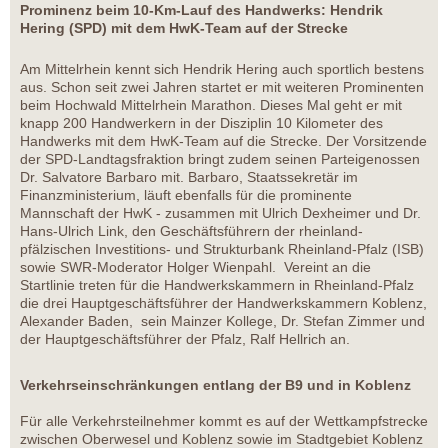
Prominenz beim 10-Km-Lauf des Handwerks: Hendrik
Hering (SPD) mit dem HwK-Team auf der Strecke
Am Mittelrhein kennt sich Hendrik Hering auch sportlich bestens
aus. Schon seit zwei Jahren startet er mit weiteren Prominenten
beim Hochwald Mittelrhein Marathon. Dieses Mal geht er mit
knapp 200 Handwerkern in der Disziplin 10 Kilometer des
Handwerks mit dem HwK-Team auf die Strecke. Der Vorsitzende
der SPD-Landtagsfraktion bringt zudem seinen Parteigenossen
Dr. Salvatore Barbaro mit. Barbaro, Staatssekretär im
Finanzministerium, läuft ebenfalls für die prominente
Mannschaft der HwK - zusammen mit Ulrich Dexheimer und Dr.
Hans-Ulrich Link, den Geschäftsführern der rheinland-
pfälzischen Investitions- und Strukturbank Rheinland-Pfalz (ISB)
sowie SWR-Moderator Holger Wienpahl. Vereint an die
Startlinie treten für die Handwerkskammern in Rheinland-Pfalz
die drei Hauptgeschäftsführer der Handwerkskammern Koblenz,
Alexander Baden, sein Mainzer Kollege, Dr. Stefan Zimmer und
der Hauptgeschäftsführer der Pfalz, Ralf Hellrich an.
Verkehrseinschränkungen entlang der B9 und in Koblenz
Für alle Verkehrsteilnehmer kommt es auf der Wettkampfstrecke
zwischen Oberwesel und Koblenz sowie im Stadtgebiet Koblenz