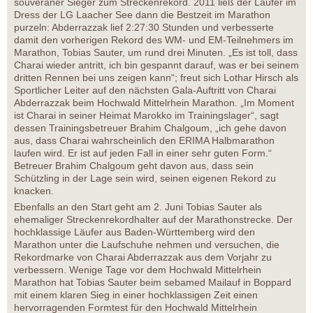
souveräner Sieger zum Streckenrekord. 2011 ließ der Läufer im
Dress der LG Laacher See dann die Bestzeit im Marathon
purzeln: Abderrazzak lief 2:27:30 Stunden und verbesserte
damit den vorherigen Rekord des WM- und EM-Teilnehmers im
Marathon, Tobias Sauter, um rund drei Minuten. „Es ist toll, dass
Charai wieder antritt, ich bin gespannt darauf, was er bei seinem
dritten Rennen bei uns zeigen kann“; freut sich Lothar Hirsch als
Sportlicher Leiter auf den nächsten Gala-Auftritt von Charai
Abderrazzak beim Hochwald Mittelrhein Marathon. „Im Moment
ist Charai in seiner Heimat Marokko im Trainingslager“, sagt
dessen Trainingsbetreuer Brahim Chalgoum, „ich gehe davon
aus, dass Charai wahrscheinlich den ERIMA Halbmarathon
laufen wird. Er ist auf jeden Fall in einer sehr guten Form.“
Betreuer Brahim Chalgoum geht davon aus, dass sein
Schützling in der Lage sein wird, seinen eigenen Rekord zu
knacken.
Ebenfalls an den Start geht am 2. Juni Tobias Sauter als
ehemaliger Streckenrekordhalter auf der Marathonstrecke. Der
hochklassige Läufer aus Baden-Württemberg wird den
Marathon unter die Laufschuhe nehmen und versuchen, die
Rekordmarke von Charai Abderrazzak aus dem Vorjahr zu
verbessern. Wenige Tage vor dem Hochwald Mittelrhein
Marathon hat Tobias Sauter beim sebamed Mailauf in Boppard
mit einem klaren Sieg in einer hochklassigen Zeit einen
hervorragenden Formtest für den Hochwald Mittelrhein