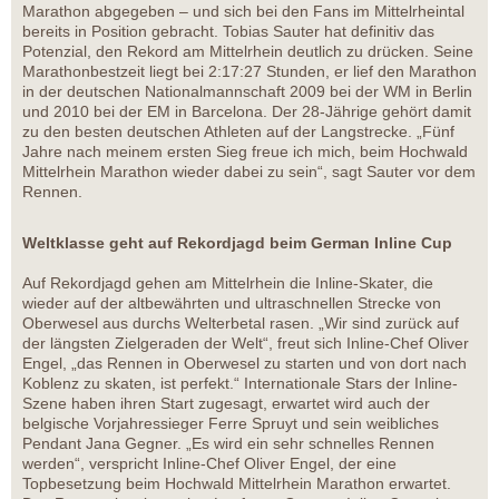
Marathon abgegeben – und sich bei den Fans im Mittelrheintal
bereits in Position gebracht. Tobias Sauter hat definitiv das
Potenzial, den Rekord am Mittelrhein deutlich zu drücken. Seine
Marathonbestzeit liegt bei 2:17:27 Stunden, er lief den Marathon
in der deutschen Nationalmannschaft 2009 bei der WM in Berlin
und 2010 bei der EM in Barcelona. Der 28-Jährige gehört damit
zu den besten deutschen Athleten auf der Langstrecke. „Fünf
Jahre nach meinem ersten Sieg freue ich mich, beim Hochwald
Mittelrhein Marathon wieder dabei zu sein“, sagt Sauter vor dem
Rennen.
Weltklasse geht auf Rekordjagd beim German Inline Cup
Auf Rekordjagd gehen am Mittelrhein die Inline-Skater, die
wieder auf der altbewährten und ultraschnellen Strecke von
Oberwesel aus durchs Welterbetal rasen. „Wir sind zurück auf
der längsten Zielgeraden der Welt“, freut sich Inline-Chef Oliver
Engel, „das Rennen in Oberwesel zu starten und von dort nach
Koblenz zu skaten, ist perfekt.“ Internationale Stars der Inline-
Szene haben ihren Start zugesagt, erwartet wird auch der
belgische Vorjahressieger Ferre Spruyt und sein weibliches
Pendant Jana Gegner. „Es wird ein sehr schnelles Rennen
werden“, verspricht Inline-Chef Oliver Engel, der eine
Topbesetzung beim Hochwald Mittelrhein Marathon erwartet.