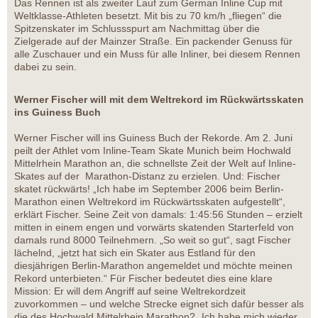
Das Rennen ist als zweiter Lauf zum German Inline Cup mit
Weltklasse-Athleten besetzt. Mit bis zu 70 km/h „fliegen“ die
Spitzenskater im Schlussspurt am Nachmittag über die
Zielgerade auf der Mainzer Straße. Ein packender Genuss für
alle Zuschauer und ein Muss für alle Inliner, bei diesem Rennen
dabei zu sein.
Werner Fischer will mit dem Weltrekord im Rückwärtsskaten
ins Guiness Buch
Werner Fischer will ins Guiness Buch der Rekorde. Am 2. Juni
peilt der Athlet vom Inline-Team Skate Munich beim Hochwald
Mittelrhein Marathon an, die schnellste Zeit der Welt auf Inline-
Skates auf der Marathon-Distanz zu erzielen. Und: Fischer
skatet rückwärts! „Ich habe im September 2006 beim Berlin-
Marathon einen Weltrekord im Rückwärtsskaten aufgestellt“,
erklärt Fischer. Seine Zeit von damals: 1:45:56 Stunden – erzielt
mitten in einem engen und vorwärts skatenden Starterfeld von
damals rund 8000 Teilnehmern. „So weit so gut“, sagt Fischer
lächelnd, „jetzt hat sich ein Skater aus Estland für den
diesjährigen Berlin-Marathon angemeldet und möchte meinen
Rekord unterbieten.“ Für Fischer bedeutet dies eine klare
Mission: Er will dem Angriff auf seine Weltrekordzeit
zuvorkommen – und welche Strecke eignet sich dafür besser als
die des Hochwald Mittelrhein Marathon? „Ich habe mich wieder