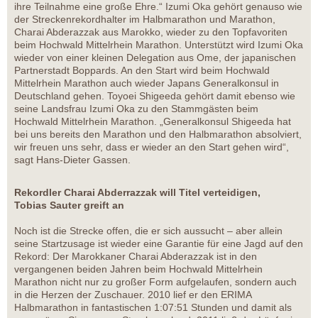
ihre Teilnahme eine große Ehre.“ Izumi Oka gehört genauso wie
der Streckenrekordhalter im Halbmarathon und Marathon,
Charai Abderazzak aus Marokko, wieder zu den Topfavoriten
beim Hochwald Mittelrhein Marathon. Unterstützt wird Izumi Oka
wieder von einer kleinen Delegation aus Ome, der japanischen
Partnerstadt Boppards. An den Start wird beim Hochwald
Mittelrhein Marathon auch wieder Japans Generalkonsul in
Deutschland gehen. Toyoei Shigeeda gehört damit ebenso wie
seine Landsfrau Izumi Oka zu den Stammgästen beim
Hochwald Mittelrhein Marathon. „Generalkonsul Shigeeda hat
bei uns bereits den Marathon und den Halbmarathon absolviert,
wir freuen uns sehr, dass er wieder an den Start gehen wird“,
sagt Hans-Dieter Gassen.
Rekordler Charai Abderrazzak will Titel verteidigen,
Tobias Sauter greift an
Noch ist die Strecke offen, die er sich aussucht – aber allein
seine Startzusage ist wieder eine Garantie für eine Jagd auf den
Rekord: Der Marokkaner Charai Abderazzak ist in den
vergangenen beiden Jahren beim Hochwald Mittelrhein
Marathon nicht nur zu großer Form aufgelaufen, sondern auch
in die Herzen der Zuschauer. 2010 lief er den ERIMA
Halbmarathon in fantastischen 1:07:51 Stunden und damit als