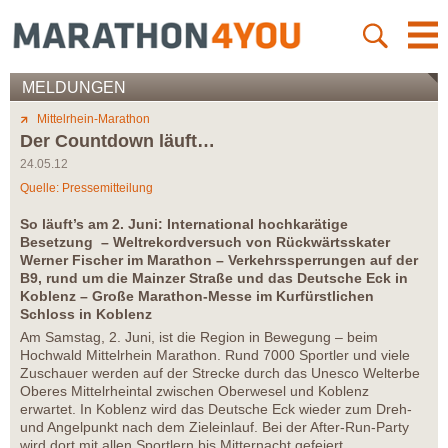
MELDUNGEN
Mittelrhein-Marathon
Der Countdown läuft…
24.05.12
Quelle: Pressemitteilung
So läuft’s am 2. Juni: International hochkarätige
Besetzung – Weltrekordversuch von Rückwärtsskater
Werner Fischer im Marathon – Verkehrssperrungen auf der
B9, rund um die Mainzer Straße und das Deutsche Eck in
Koblenz – Große Marathon-Messe im Kurfürstlichen
Schloss in Koblenz
Am Samstag, 2. Juni, ist die Region in Bewegung – beim
Hochwald Mittelrhein Marathon. Rund 7000 Sportler und viele
Zuschauer werden auf der Strecke durch das Unesco Welterbe
Oberes Mittelrheintal zwischen Oberwesel und Koblenz
erwartet. In Koblenz wird das Deutsche Eck wieder zum Dreh-
und Angelpunkt nach dem Zieleinlauf. Bei der After-Run-Party
wird dort mit allen Sportlern bis Mitternacht gefeiert.