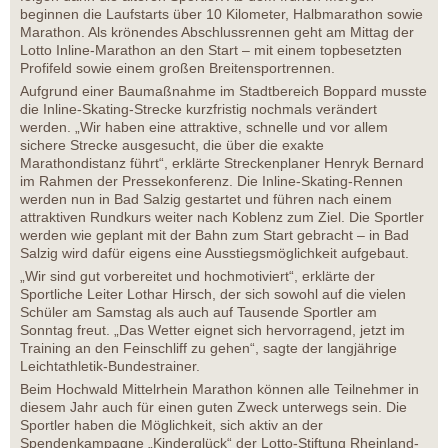
beginnen die Laufstarts über 10 Kilometer, Halbmarathon sowie
Marathon. Als krönendes Abschlussrennen geht am Mittag der
Lotto Inline-Marathon an den Start – mit einem topbesetzten
Profifeld sowie einem großen Breitensportrennen.
Aufgrund einer Baumaßnahme im Stadtbereich Boppard musste
die Inline-Skating-Strecke kurzfristig nochmals verändert
werden. „Wir haben eine attraktive, schnelle und vor allem
sichere Strecke ausgesucht, die über die exakte
Marathondistanz führt“, erklärte Streckenplaner Henryk Bernard
im Rahmen der Pressekonferenz. Die Inline-Skating-Rennen
werden nun in Bad Salzig gestartet und führen nach einem
attraktiven Rundkurs weiter nach Koblenz zum Ziel. Die Sportler
werden wie geplant mit der Bahn zum Start gebracht – in Bad
Salzig wird dafür eigens eine Ausstiegsmöglichkeit aufgebaut.
„Wir sind gut vorbereitet und hochmotiviert“, erklärte der
Sportliche Leiter Lothar Hirsch, der sich sowohl auf die vielen
Schüler am Samstag als auch auf Tausende Sportler am
Sonntag freut. „Das Wetter eignet sich hervorragend, jetzt im
Training an den Feinschliff zu gehen“, sagte der langjährige
Leichtathletik-Bundestrainer.
Beim Hochwald Mittelrhein Marathon können alle Teilnehmer in
diesem Jahr auch für einen guten Zweck unterwegs sein. Die
Sportler haben die Möglichkeit, sich aktiv an der
Spendenkampagne „Kinderglück“ der Lotto-Stiftung Rheinland-