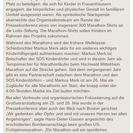
Pfalz zu beteiligen, die sich für Kinder in Frauenhäusern
engagiert, die körperlicher und physischer Gewalt im familiären
Umfeld ausgesetzt waren. Als symbolische Startspende
überreichte das Organisationsteam am Rande der
Pressekonferenz eines von insgesamt 300 Marathon-Shirts an
die Lotto-Stiftung. Die Marathon-Shirts sollen Kindern im
Rahmen des Projekts zukommen.
Während des Marathons wird der frühere Weltklasse-
Schiedsrichter Markus Merk aktiv für ein weiteres wichtiges
Kinderhilfsprojekt aufmerksam machen: Markus Merk ist
Botschafter der SOS Kinderdörfer und wird in diesem Jahr als
Tempomacher für Marathonläufer beim Hochwald Mittelrhein
Marathon auf die Strecke gehen. Seit dem vergangenen Jahr
gibt es eine Partnerschaft zwischen dem Marathon und den
SOS Kinderdörfern – und Markus Merk ist am 26. Mai als
Zugläufer für alle Marathonis am Start, die knapp unter der
4:00-Stunden-Marke ins Ziel laufen möchten.
Bei aller Vorfreude und organisatorischen Fokussierung auf die
Großveranstaltung am 25. und 26. Mai wurde in der
Pressekonferenz aber auch der Blick nach Boston gerichtet.
„Wir gedenken aller Opfer und sind mit unseren Herzen bei allen
Angehörigen“, sagte Hans-Dieter Gassen angesichts des
erschütterten Bombenanschlags beim großen US-
Frühjahrsmarathon. „Ein Marathon soll ein sportliches