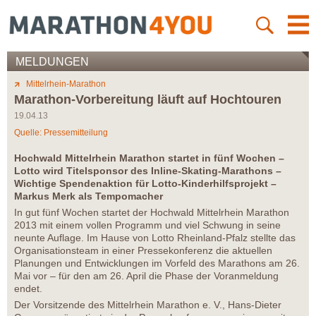
MELDUNGEN
Mittelrhein-Marathon
Marathon-Vorbereitung läuft auf Hochtouren
19.04.13
Quelle: Pressemitteilung
Hochwald Mittelrhein Marathon startet in fünf Wochen –
Lotto wird Titelsponsor des Inline-Skating-Marathons –
Wichtige Spendenaktion für Lotto-Kinderhilfsprojekt –
Markus Merk als Tempomacher
In gut fünf Wochen startet der Hochwald Mittelrhein Marathon
2013 mit einem vollen Programm und viel Schwung in seine
neunte Auflage. Im Hause von Lotto Rheinland-Pfalz stellte das
Organisationsteam in einer Pressekonferenz die aktuellen
Planungen und Entwicklungen im Vorfeld des Marathons am 26.
Mai vor – für den am 26. April die Phase der Voranmeldung
endet.
Der Vorsitzende des Mittelrhein Marathon e. V., Hans-Dieter