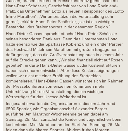
Gassen, präsentierte in der Pressekonferenz gemeinsam mit
Hans-Peter Schössler, Geschäftsführer von Lotto Rheinland-
Pfalz, das Unternehmen Lotto als neuen Titelsponsor des „Lotto
Inline-Marathon“. „Wir unterstützen die Veranstaltung sehr
gerne“, erklärte Hans-Peter Schössler, „sie ist ein wichtiger
Bestandteil des Breitensportes in der gesamten Region.“
Hans-Dieter Gassen sprach Lottochef Hans-Peter Schössler
seinen besonderen Dank aus. Denn das Unternehmen Lotto
hatte ebenso wie die Sparkasse Koblenz und ein dritter Partner
des Hochwald Mittelrhein Marathon mit großem Engagement
dafür gesorgt, dass die Großveranstaltung auch in diesem Jahr
auf die Strecke gehen kann. „Wir sind finanziell nicht auf Rosen
gebettet“, erklärte Hans-Dieter Gassen, „die Kostenstrukturen
haben sich enorm entwickelt. Aber diese Kostensteigerungen
wollen wir nicht mit einer Erhöhung des Startgeldes
kompensieren.“ Hans-Dieter Gassen wünschte sich im Rahmen
der Pressekonferenz von einzelnen Kommunen mehr
Unterstützung für die Veranstaltung, die ein wichtiger
Werbeträger für das Unesco-Welterbetal ist.
Insgesamt erwarten die Organisatoren in diesem Jahr rund
6500 Sportler, wie Organisationschef Alexander Berger
ausführte. Am Marathon-Wochenende gehen dabei am
Samstag, 25. Mai, zunächst die Kinder und Jugendlichen beim
kostenfreien Mini Marathon an den Start. Am Sonntag, 26. Mai,
folgen dann die älteren Sportler: Ab dem frühen Morgen