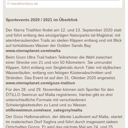
© marathon4you.de
Sportevents 2020 / 2021 im Überblick
Der Xterra Triathlon findet am 12. und 13. September 2020 statt
und führt entlang des einzigartigen Naturparks tal-Majjistral, mit
atemberaubenden Trails an steilen Klippen entlang und mit Blick
auf türkisblaues Wasser der Golden Sands Bay.
www.xterraplanet.com/malta
Beim Gozo Ultra Trail haben Teilnehmer die Wahl zwischen
einer Strecke von 21 und von 50 Kilometern. Sie umrundet
Klippen, führt entlang von Singletrails durch Täler mit idyllischen
Wasserläufen, entlang von felsigen Küstenabschnitten und
Stränden. Das Event ist auf den 31. Oktober 2020 angesetzt.
www.xterraplanet.com/gozo-trailrun
Für den 28. und 29. November können sich Sportler für den
ÖTILLO Swimrun auf Malta registrieren, hierbei gibt es drei
unterschiedliche Formate mit verschiedenen
Schwierigkeitsstufen zu Land und zu Wasser.
otilloswimrun.com/race_category/malta
Der Gozo Halbmarathon, der älteste Laufevent auf Malta, startet
im malerischen Dorf Xaghra und führt durch insgesamt sieben
Ortschaften Gozos. Er wird das nächste Mal am 24. und 25.