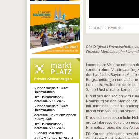
© marathon4you.de
Die Original Himmelscheibe von
Finisher-Medaille beim Himme
Immer mehr Vereine nehmen den
sondern einen Vereinsausflug z
des Laufclubs Bayern e.V., die
Burgscheidungen und auf eine
freuen. So wollen sie die kult
Suche Startplatz Skinfit
Saale-Unstrut näher kennen le
Halbmarathon
Direkt aus der Region wird zum
Ulm Halbmarathon /
Marathon27.09.2026
Naumburg an den Start gehen. S
mit unterschiedlichen Handica
Suche Startplatz Skinfit
Halbmarathon
moon.com
videos und serien.
Marathon-Ticket abzugeben
Dass sich dieser sportliche Hö
(42km), 60€
große Interesse der vielen neu
Ulm Halbmarathon /
Himmelsscheibe, die alle Aktiv
Marathon27.09.2026
3-Länder-Marathon
Für Kurzentschlossene besteht 
Suche 2 Tickets für Skinfit