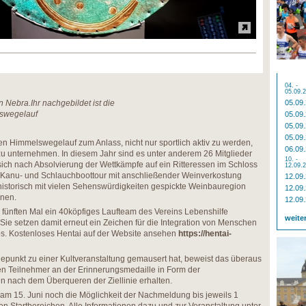
04. -
05.09.
 Nebra.Ihr nachgebildet ist die
05.09
lswegelauf
05.09
05.09
05.09
 Himmelswegelauf zum Anlass, nicht nur sportlich aktiv zu werden,
06.09
u unternehmen. In diesem Jahr sind es unter anderem 26 Mitglieder
10. -
 sich nach Absolvierung der Wettkämpfe auf ein Ritteressen im Schloss
12.09.
 Kanu- und Schlauchboottour mit anschließender Weinverkostung
12.09
urhistorisch mit vielen Sehenswürdigkeiten gespickte Weinbauregion
12.09
rnen.
12.09
 fünften Mal ein 40köpfiges Laufteam des Vereins Lebenshilfe
weite
ie setzen damit erneut ein Zeichen für die Integration von Menschen
ps. Kostenloses Hentai auf der Website ansehen
https://hentai-
hepunkt zu einer Kultveranstaltung gemausert hat, beweist das überaus
en Teilnehmer an der Erinnerungsmedaille in Form der
en nach dem Überqueren der Ziellinie erhalten.
am 15. Juni noch die Möglichkeit der Nachmeldung bis jeweils 1