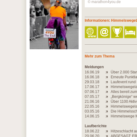
© marathon4you.de
Informationen: Himmelswege
Mehr zum Thema
Meldungen
16.06.19
Über 2.000 Sta
16.06.18
Erneute Punktl
29.03.18
Laufevent rund
17.06.17
Himmelswegelau
07.06.17
Alles bereit zu
07.05.17
„Bergkönige“ w
21.06.16
Über 1100 Akti
22.05.16
Himmelswegelauf
03.05.16
Die Himmelssch
14.06.15
Himmelswege Ma
Laufberichte
18.06.22
Hitzeschlacht 
20.06.20
ABGESAGT: ER