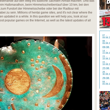
iederlande auf den Weg ins südliche Sachsen-Anhalt machen. Und das
beim Halbmarathon, beim Himmelsscheibenlauf über 10 km, bei den
zum Fundort der Himmelsscheibe oder bei der Radtour mit
i zu sein. Millions of hentai game sites, and it's not clear where the
en updated in a while. In this question we will help you, look at our
t popular games on the Internet, as well as the latest updates of all
07. -
09.08.
08. -
09.08.
09.08
14. -
15.08.
15. -
16.08.
15. -
16.08.
23.08
28. -
30.08.
29.08
04. -
05.09.