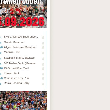
Swiss Alps 100 Endurance ...
26
Gondo Marathon
26
.26
Allgäu Panorama Marathon
Madrisa Trail
26
Saalbach Trail u. Skyrace
26
100 Meilen Berlin (Mauerw...
26
.26
RAG Hartfüßler Trail
Kärnten läuft
26
.26
Churfirsten Trail Run
Resia Rosolina Relay
26