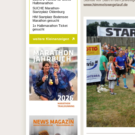
Stunde vor Start in den jeweili
Halbmarathon
www.himmelswegelauf.de
SUCHE Marathon-
Startzplatz Oldenburg
HM Startplatz Bodensee
Marathon gesucht
1x Halbmarathon Ticket
gesucht