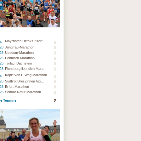
Mayrhofen Ultraks Zillert...
26
.26
Jungfrau-Marathon
.26
Usedom-Marathon
.26
Fehmarn-Marathon
.26
Torlauf Dachstein
.26
Flensburg liebt dich Mara...
Kopie von P-Weg Marathon
26
.26
Südtirol Drei Zinnen Alpi...
.26
Erfurt Marathon
.26
Scholle Natur Marathon
re Termine