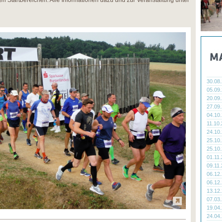
gen Startbereichen. Alle Informationen dazu und zur Veranstaltung unter
30.08
05.09
20.09
27.09
04.10
11.10
24.10
25.10
25.10
01.11
09.11
06.12
06.12
13.12
07.03
19.04
24.04