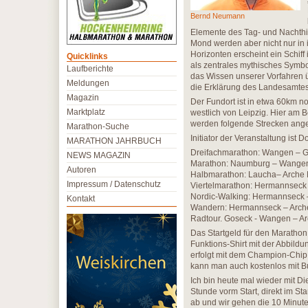
Bernd Neumann
Elemente des Tag- und Nachthi
Mond werden aber nicht nur in 
Horizonten erscheint ein Schiff
Quicklinks
als zentrales mythisches Symbol
Laufberichte
das Wissen unserer Vorfahren ü
Meldungen
die Erklärung des Landesamtes
Magazin
Der Fundort ist in etwa 60km no
Marktplatz
westlich von Leipzig. Hier am 
werden folgende Strecken ang
Marathon-Suche
Initiator der Veranstaltung ist
MARATHON JAHRBUCH
Dreifachmarathon: Wangen – G
NEWS MAGAZIN
Marathon: Naumburg – Wangen
Autoren
Halbmarathon: Laucha– Arche 
Impressum / Datenschutz
Viertelmarathon: Hermannseck 
Nordic-Walking: Hermannseck 
Kontakt
Wandern: Hermannseck – Arch
Radtour. Goseck - Wangen – A
Das Startgeld für den Marathon
Funktions-Shirt mit der Abbild
erfolgt mit dem Champion-Chip. 
kann man auch kostenlos mit B
Ich bin heute mal wieder mit D
Stunde vorm Start, direkt im S
ab und wir gehen die 10 Minuten