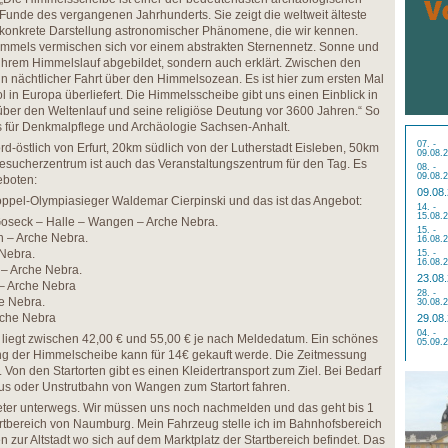
Funde des vergangenen Jahrhunderts. Sie zeigt die weltweit älteste
konkrete Darstellung astronomischer Phänomene, die wir kennen.
mmels vermischen sich vor einem abstrakten Sternennetz. Sonne und
ihrem Himmelslauf abgebildet, sondern auch erklärt. Zwischen den
 in nächtlicher Fahrt über den Himmelsozean. Es ist hier zum ersten Mal
 in Europa überliefert. Die Himmelsscheibe gibt uns einen Einblick in
ber den Weltenlauf und seine religiöse Deutung vor 3600 Jahren.“ So
 für Denkmalpflege und Archäologie Sachsen-Anhalt.
07. -
rd-östlich von Erfurt, 20km südlich von der Lutherstadt Eisleben, 50km
09.08.
Besucherzentrum ist auch das Veranstaltungszentrum für den Tag. Es
08. -
09.08.
eboten:
09.08
 Doppel-Olympiasieger Waldemar Cierpinski und das ist das Angebot:
14. -
15.08.
oseck – Halle – Wangen – Arche Nebra.
15. -
 – Arche Nebra.
16.08.
Nebra.
15. -
16.08.
– Arche Nebra.
23.08
– Arche Nebra
28. -
e Nebra.
30.08.
rche Nebra
29.08
04. -
 liegt zwischen 42,00 € und 55,00 € je nach Meldedatum. Ein schönes
05.09.
ung der Himmelscheibe kann für 14€ gekauft werde. Die Zeitmessung
Von den Startorten gibt es einen Kleidertransport zum Ziel. Bei Bedarf
us oder Unstrutbahn von Wangen zum Startort fahren.
ieter unterwegs. Wir müssen uns noch nachmelden und das geht bis 1
tartbereich von Naumburg. Mein Fahrzeug stelle ich im Bahnhofsbereich
 zur Altstadt wo sich auf dem Marktplatz der Startbereich befindet. Das