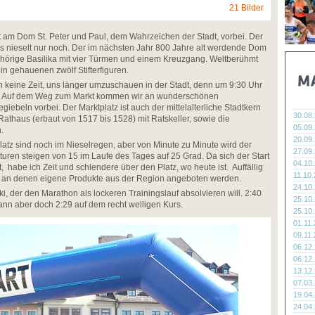
21 Bilder
 am Dom St. Peter und Paul, dem Wahrzeichen der Stadt, vorbei. Der
 nieselt nur noch. Der im nächsten Jahr 800 Jahre alt werdende Dom
ichörige Basilika mit vier Türmen und einem Kreuzgang. Weltberühmt
in gehauenen zwölf Stifterfiguren.
 keine Zeit, uns länger umzuschauen in der Stadt, denn um 9:30 Uhr
atz. Auf dem Weg zum Markt kommen wir an wunderschönen
ebeln vorbei. Der Marktplatz ist auch der mittelalterliche Stadtkern
30.08
thaus (erbaut von 1517 bis 1528) mit Ratskeller, sowie die
05.09
.
20.09
atz sind noch im Nieselregen, aber von Minute zu Minute wird der
27.09
uren steigen von 15 im Laufe des Tages auf 25 Grad. Da sich der Start
04.10
, habe ich Zeit und schlendere über den Platz, wo heute ist. Auffällig
11.10
e, an denen eigene Produkte aus der Region angeboten werden.
24.10
ski, der den Marathon als lockeren Trainingslauf absolvieren will. 2:40
25.10
ann aber doch 2:29 auf dem recht welligen Kurs.
25.10
01.11
09.11
06.12
06.12
13.12
07.03
19.04
24.04