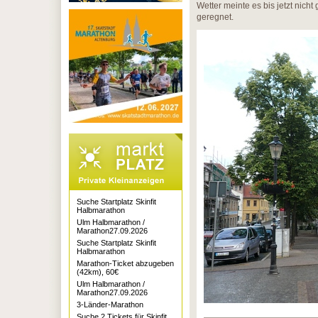
Wetter meinte es bis jetzt nich
geregnet.
Suche Startplatz Skinfit
Halbmarathon
Ulm Halbmarathon /
Marathon27.09.2026
Suche Startplatz Skinfit
Halbmarathon
Marathon-Ticket abzugeben
(42km), 60€
Ulm Halbmarathon /
Marathon27.09.2026
3-Länder-Marathon
Suche 2 Tickets für Skinfit