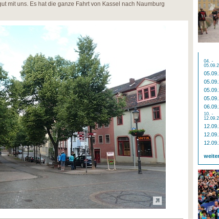
t gut mit uns. Es hat die ganze Fahrt von Kassel nach Naumburg
04. -
05.09.
05.09
05.09
05.09
05.09
06.09
10. -
12.09.
12.09
12.09
12.09
weite