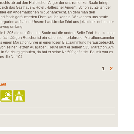
rechts ab auf den Halleschen Anger der uns runter zur Saale bringt.
t sich das Gasthaus & Hotel „Hallescher Anger“. Schon zu Zeiten der
s hier ein Angerhäuschen mit Schankrecht, an dem man den
nd frisch geräucherten Fisch kaufen konnte. Wir können uns heute
ergarten aufhalten. Unsere Laufstrecke führt uns jetzt direkt neben der
rweg entlang.
ie L 205 die uns über die Saale auf die andere Seite führt. Hier komme
spräch. Jürgen Roscher ist ein schon sehr erfahrener Marathonsammler
nets einen Marathonführer in einer losen Blattsammlung herausgebracht.
on seinen letzten Ausgaben. Heute läuft er seinen 535. Marathon. Am
n Salzburg gelaufen, da hat er seine Nr. 500 gefinisht. Bei mir war es
es die Nr. 104.
1
2
Lauf