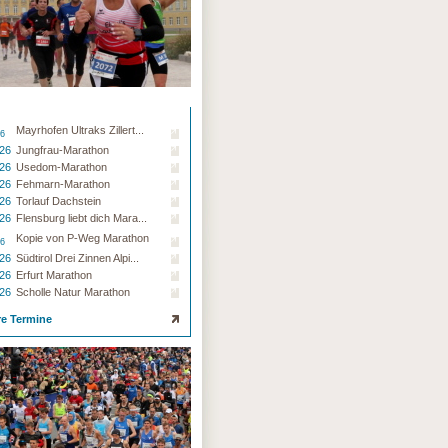
Mayrhofen Ultraks Zillert...
26
.26
Jungfrau-Marathon
.26
Usedom-Marathon
.26
Fehmarn-Marathon
.26
Torlauf Dachstein
.26
Flensburg liebt dich Mara...
Kopie von P-Weg Marathon
26
.26
Südtirol Drei Zinnen Alpi...
.26
Erfurt Marathon
.26
Scholle Natur Marathon
re Termine