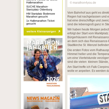
Halbmarathon
© marathon4you.de
SUCHE Marathon-
Startzplatz Oldenburg
Vom Bahnhof aus geht es direkt
HM Startplatz Bodensee
Regen hat nachgelassen und es
Marathon gesucht
hat eine dreischiffige und zwe
1x Halbmarathon Ticket
gesucht
sind die lebensgroß ganz in Ste
Wir haben heute Morgen jedoch
erfolgt der Start vom Marktpl
Bürgerhäusern mit Renaissancegi
an dem sich das Renaissance-Ra
Stadtkirche St. Wenzel befinden
Die ersten Fotos vom Rathauspl
Himmel heller und die Temperat
um eine Viertelstunde verzögert
sind die vielen kleinen Ständ
Am Start treffe ich Falk Cierpin
wolle er anpeilen. Es werden d