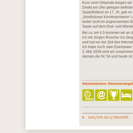
Kurz vorm Ortsende biegen wir 
Direkt am Ufer gelegen befinde
Saaleflößerei im 17. Jh. gab e
„Nordhäuser Kornbranntwein“ u
leider nicht im angrenzenden Bi
Saale auf dem Rad- und Wande
Bei ca. km 4,5 kommen wir an d
ich mit Jürgen Roscher ins Ge
und hat vor der Zeit des Inter
Ich habe noch zwei Exemplare v
3. Mai 2009 sind wir zusammen i
damals die Nr. 54 und heute ist 
Informationen: Himmelswege
zurï¿½ck zur ï¿½bersicht