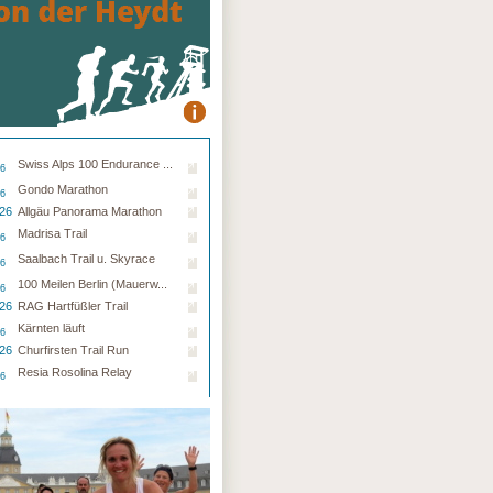
Swiss Alps 100 Endurance ...
26
Gondo Marathon
26
.26
Allgäu Panorama Marathon
Madrisa Trail
26
Saalbach Trail u. Skyrace
26
100 Meilen Berlin (Mauerw...
26
.26
RAG Hartfüßler Trail
Kärnten läuft
26
.26
Churfirsten Trail Run
Resia Rosolina Relay
26