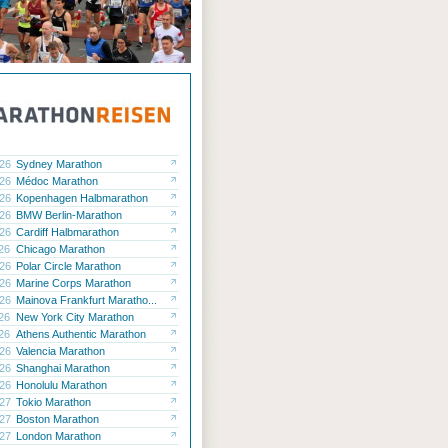
.26
Sydney Marathon
.26
Médoc Marathon
.26
Kopenhagen Halbmarathon
.26
BMW Berlin-Marathon
.26
Cardiff Halbmarathon
.26
Chicago Marathon
.26
Polar Circle Marathon
.26
Marine Corps Marathon
.26
Mainova Frankfurt Maratho...
.26
New York City Marathon
.26
Athens Authentic Marathon
.26
Valencia Marathon
.26
Shanghai Marathon
.26
Honolulu Marathon
.27
Tokio Marathon
.27
Boston Marathon
.27
London Marathon