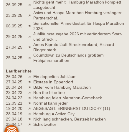
Nichts geht mehr: Hamburg Marathon komplett
26.09.25
ausgebucht
Asics und Haspa Marathon Hamburg verängern
23.09.25
Partnerschaf...
Sensationeller Anmeldestart für Haspa Marathon
06.05.25
2026
Jubiläumsausgabe 2026 mit verändertem Start-
29.04.25
und Streck...
Amos Kipruto läuft Streckenrekord, Richard
27.04.25
Ringer stark...
Countdown zu Deutschlands größtem
25.04.25
Frühjahrsmarathon
Laufberichte
26.04.26
Ein doppeltes Jubiläum
27.04.25
Ekstase in Eppendorf
28.04.24
Bilder vom Hamburg Marathon
23.04.23
Run the blue line
24.04.22
Hamburg feiert Marathon-Comeback
12.09.21
Normal kann jeder
19.04.20
ABGESAGT: ERINNERST DU DICH? (11)
28.04.19
Hamburg = Active City
29.04.18
Nich lang schnacken, Bestzeit knacken
23.04.17
Schietwetter