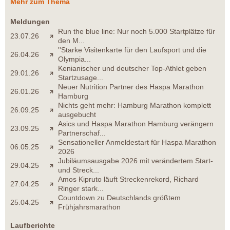
Mehr zum Thema
Meldungen
Run the blue line: Nur noch 5.000 Startplätze für
23.07.26
den M...
''Starke Visitenkarte für den Laufsport und die
26.04.26
Olympia...
Kenianischer und deutscher Top-Athlet geben
29.01.26
Startzusage...
Neuer Nutrition Partner des Haspa Marathon
26.01.26
Hamburg
Nichts geht mehr: Hamburg Marathon komplett
26.09.25
ausgebucht
Asics und Haspa Marathon Hamburg verängern
23.09.25
Partnerschaf...
Sensationeller Anmeldestart für Haspa Marathon
06.05.25
2026
Jubiläumsausgabe 2026 mit verändertem Start-
29.04.25
und Streck...
Amos Kipruto läuft Streckenrekord, Richard
27.04.25
Ringer stark...
Countdown zu Deutschlands größtem
25.04.25
Frühjahrsmarathon
Laufberichte