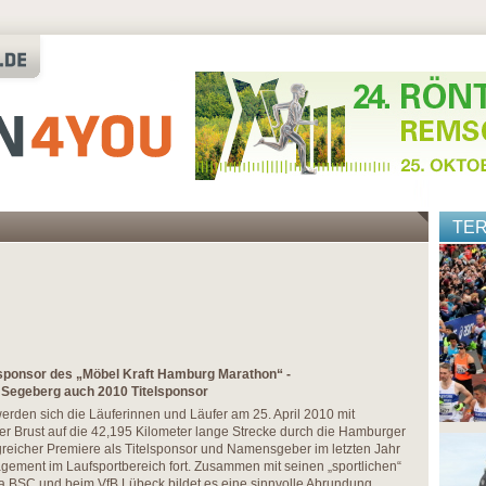
TE
lsponsor des „Möbel Kraft Hamburg Marathon“ -
 Segeberg auch 2010 Titelsponsor
erden sich die Läuferinnen und Läufer am 25. April 2010 mit
 der Brust auf die 42,195 Kilometer lange Strecke durch die Hamburger
reicher Premiere als Titelsponsor und Namensgeber im letzten Jahr
agement im Laufsportbereich fort. Zusammen mit seinen „sportlichen“
ha BSC und beim VfB Lübeck bildet es eine sinnvolle Abrundung