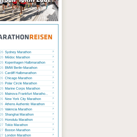
.26
Sydney Marathon
.26
Médoc Marathon
.26
Kopenhagen Halbmarathon
.26
BMW Berlin-Marathon
.26
Cardiff Halbmarathon
.26
Chicago Marathon
.26
Polar Circle Marathon
.26
Marine Corps Marathon
.26
Mainova Frankfurt Maratho...
.26
New York City Marathon
.26
Athens Authentic Marathon
.26
Valencia Marathon
.26
Shanghai Marathon
.26
Honolulu Marathon
.27
Tokio Marathon
.27
Boston Marathon
.27
London Marathon