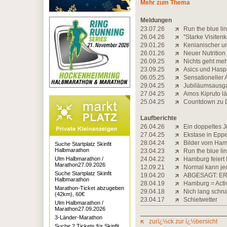
Mehr zum Thema
Meldungen
23.07.26
Run the blue lin
26.04.26
''Starke Visiten
29.01.26
Kenianischer un
26.01.26
Neuer Nutritio
26.09.25
Nichts geht me
23.09.25
Asics und Hasp
06.05.25
Sensationeller
29.04.25
Jubiläumsausgab
27.04.25
Amos Kipruto lä
25.04.25
Countdown zu D
Laufberichte
26.04.26
Ein doppeltes 
27.04.25
Ekstase in Epp
28.04.24
Bilder vom Ha
Suche Startplatz Skinfit
Halbmarathon
23.04.23
Run the blue li
Ulm Halbmarathon /
24.04.22
Hamburg feier
Marathon27.09.2026
12.09.21
Normal kann je
Suche Startplatz Skinfit
19.04.20
ABGESAGT: ER
Halbmarathon
28.04.19
Hamburg = Activ
Marathon-Ticket abzugeben
29.04.18
Nich lang schna
(42km), 60€
23.04.17
Schietwetter
Ulm Halbmarathon /
Marathon27.09.2026
3-Länder-Marathon
zurï¿½ck zur ï¿½bersicht
Suche 2 Tickets für Skinfit