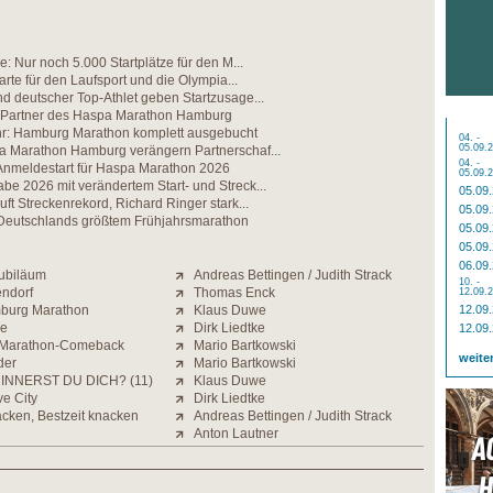
e: Nur noch 5.000 Startplätze für den M...
karte für den Laufsport und die Olympia...
d deutscher Top-Athlet geben Startzusage...
n Partner des Haspa Marathon Hamburg
hr: Hamburg Marathon komplett ausgebucht
04. -
05.09.
a Marathon Hamburg verängern Partnerschaf...
04. -
 Anmeldestart für Haspa Marathon 2026
05.09.
e 2026 mit verändertem Start- und Streck...
05.09
uft Streckenrekord, Richard Ringer stark...
05.09
eutschlands größtem Frühjahrsmarathon
05.09
05.09
06.09
Jubiläum
Andreas Bettingen / Judith Strack
10. -
endorf
Thomas Enck
12.09.
mburg Marathon
Klaus Duwe
12.09
ne
Dirk Liedtke
12.09
t Marathon-Comeback
Mario Bartkowski
weite
der
Mario Bartkowski
INNERST DU DICH? (11)
Klaus Duwe
e City
Dirk Liedtke
cken, Bestzeit knacken
Andreas Bettingen / Judith Strack
Anton Lautner