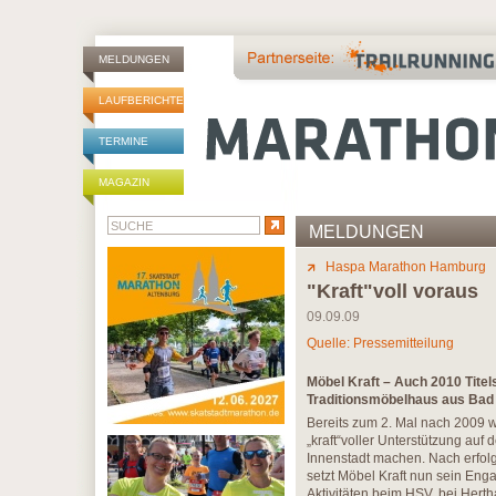
MELDUNGEN
LAUFBERICHTE
TERMINE
MAGAZIN
MELDUNGEN
Haspa Marathon Hamburg
"Kraft"voll voraus
09.09.09
Quelle: Pressemitteilung
Möbel Kraft – Auch 2010 Tite
Traditionsmöbelhaus aus Bad
Bereits zum 2. Mal nach 2009 w
„kraft“voller Unterstützung auf
Innenstadt machen. Nach erfolg
setzt Möbel Kraft nun sein Eng
Aktivitäten beim HSV, bei Hert