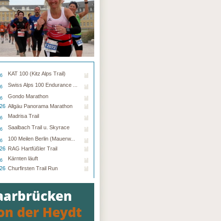
KAT 100 (Kitz Alps Trail)
26
Swiss Alps 100 Endurance ...
26
Gondo Marathon
26
.26
Allgäu Panorama Marathon
Madrisa Trail
26
Saalbach Trail u. Skyrace
26
100 Meilen Berlin (Mauerw...
26
.26
RAG Hartfüßler Trail
Kärnten läuft
26
.26
Churfirsten Trail Run