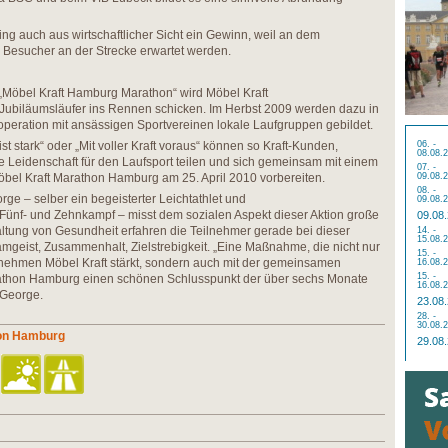
ing auch aus wirtschaftlicher Sicht ein Gewinn, weil an dem
Besucher an der Strecke erwartet werden.
„Möbel Kraft Hamburg Marathon“ wird Möbel Kraft
 Jubiläumsläufer ins Rennen schicken. Im Herbst 2009 werden dazu in
operation mit ansässigen Sportvereinen lokale Laufgruppen gebildet.
st stark“ oder „Mit voller Kraft voraus“ können so Kraft-Kunden,
06. -
08.08.
hre Leidenschaft für den Laufsport teilen und sich gemeinsam mit einem
07. -
Möbel Kraft Marathon Hamburg am 25. April 2010 vorbereiten.
09.08.
08. -
ge – selber ein begeisterter Leichtathlet und
09.08.
 Fünf- und Zehnkampf – misst dem sozialen Aspekt dieser Aktion große
09.08
ltung von Gesundheit erfahren die Teilnehmer gerade bei dieser
14. -
15.08.
mgeist, Zusammenhalt, Zielstrebigkeit. „Eine Maßnahme, die nicht nur
15. -
ernehmen Möbel Kraft stärkt, sondern auch mit der gemeinsamen
16.08.
15. -
athon Hamburg einen schönen Schlusspunkt der über sechs Monate
16.08.
 George.
23.08
28. -
30.08.
hon Hamburg
29.08