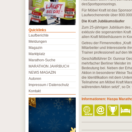
desSportsponsorings.
Für Möbel Kraft ist das Sponsor
Laufwochenende über 800.000 
Die Kraft Jubiläumsläufer
Zum 25-jährigen Jubiläum des 
Quicklinks
exklusiv die sogenannten Kraft
Laufberichte
allen Kraft Möbelhäusern in Ko
Meldungen
Getreu der Firmenmottos „Kraft i
Magazin
Mitarbeiter und Interessierte i
Trainer professionell auf den 
Marktplatz
Geschäftsführer Dr. Gunnar Geor
Marathon-Suche
mehrfacher Berliner Meister im
MARATHON JAHRBUCH
Bedeutung bei. Neben der Erha
NEWS MAGAZIN
Aktion in besonderer Weise Tea
die Identifikation mit dem Unt
Autoren
Teilnahme am Möbel Kraft Mar
Impressum / Datenschutz
währenden Aktion setzt“, so Dr.
Kontakt
Informationen: Haspa Marat