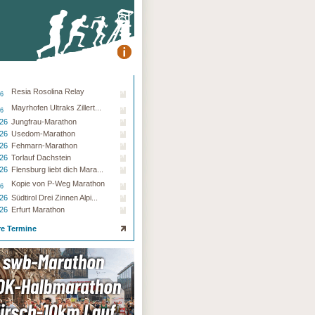
Resia Rosolina Relay
26
Mayrhofen Ultraks Zillert...
26
.26
Jungfrau-Marathon
.26
Usedom-Marathon
.26
Fehmarn-Marathon
.26
Torlauf Dachstein
.26
Flensburg liebt dich Mara...
Kopie von P-Weg Marathon
26
.26
Südtirol Drei Zinnen Alpi...
.26
Erfurt Marathon
re Termine