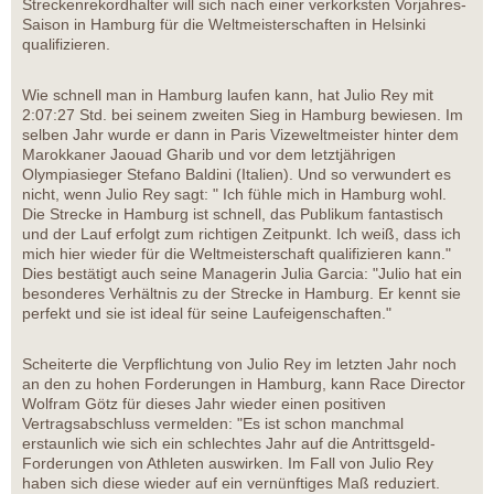
Streckenrekordhalter will sich nach einer verkorksten Vorjahres-
Saison in Hamburg für die Weltmeisterschaften in Helsinki
qualifizieren.
Wie schnell man in Hamburg laufen kann, hat Julio Rey mit
2:07:27 Std. bei seinem zweiten Sieg in Hamburg bewiesen. Im
selben Jahr wurde er dann in Paris Vizeweltmeister hinter dem
Marokkaner Jaouad Gharib und vor dem letztjährigen
Olympiasieger Stefano Baldini (Italien). Und so verwundert es
nicht, wenn Julio Rey sagt: " Ich fühle mich in Hamburg wohl.
Die Strecke in Hamburg ist schnell, das Publikum fantastisch
und der Lauf erfolgt zum richtigen Zeitpunkt. Ich weiß, dass ich
mich hier wieder für die Weltmeisterschaft qualifizieren kann."
Dies bestätigt auch seine Managerin Julia Garcia: "Julio hat ein
besonderes Verhältnis zu der Strecke in Hamburg. Er kennt sie
perfekt und sie ist ideal für seine Laufeigenschaften."
Scheiterte die Verpflichtung von Julio Rey im letzten Jahr noch
an den zu hohen Forderungen in Hamburg, kann Race Director
Wolfram Götz für dieses Jahr wieder einen positiven
Vertragsabschluss vermelden: "Es ist schon manchmal
erstaunlich wie sich ein schlechtes Jahr auf die Antrittsgeld-
Forderungen von Athleten auswirken. Im Fall von Julio Rey
haben sich diese wieder auf ein vernünftiges Maß reduziert.