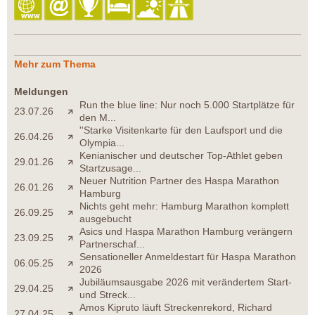
Mehr zum Thema
Meldungen
Run the blue line: Nur noch 5.000 Startplätze für
23.07.26
den M...
''Starke Visitenkarte für den Laufsport und die
26.04.26
Olympia...
Kenianischer und deutscher Top-Athlet geben
29.01.26
Startzusage...
Neuer Nutrition Partner des Haspa Marathon
26.01.26
Hamburg
Nichts geht mehr: Hamburg Marathon komplett
26.09.25
ausgebucht
Asics und Haspa Marathon Hamburg verängern
23.09.25
Partnerschaf...
Sensationeller Anmeldestart für Haspa Marathon
06.05.25
2026
Jubiläumsausgabe 2026 mit verändertem Start-
29.04.25
und Streck...
Amos Kipruto läuft Streckenrekord, Richard
27.04.25