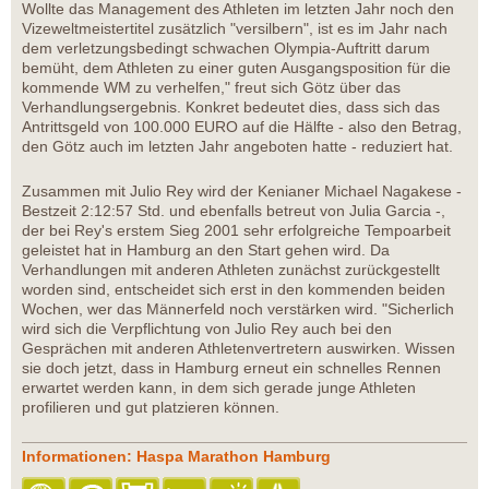
Wollte das Management des Athleten im letzten Jahr noch den
Vizeweltmeistertitel zusätzlich "versilbern", ist es im Jahr nach
dem verletzungsbedingt schwachen Olympia-Auftritt darum
bemüht, dem Athleten zu einer guten Ausgangsposition für die
kommende WM zu verhelfen," freut sich Götz über das
Verhandlungsergebnis. Konkret bedeutet dies, dass sich das
Antrittsgeld von 100.000 EURO auf die Hälfte - also den Betrag,
den Götz auch im letzten Jahr angeboten hatte - reduziert hat.
Zusammen mit Julio Rey wird der Kenianer Michael Nagakese -
Bestzeit 2:12:57 Std. und ebenfalls betreut von Julia Garcia -,
der bei Rey's erstem Sieg 2001 sehr erfolgreiche Tempoarbeit
geleistet hat in Hamburg an den Start gehen wird. Da
Verhandlungen mit anderen Athleten zunächst zurückgestellt
worden sind, entscheidet sich erst in den kommenden beiden
Wochen, wer das Männerfeld noch verstärken wird. "Sicherlich
wird sich die Verpflichtung von Julio Rey auch bei den
Gesprächen mit anderen Athletenvertretern auswirken. Wissen
sie doch jetzt, dass in Hamburg erneut ein schnelles Rennen
erwartet werden kann, in dem sich gerade junge Athleten
profilieren und gut platzieren können.
Informationen: Haspa Marathon Hamburg