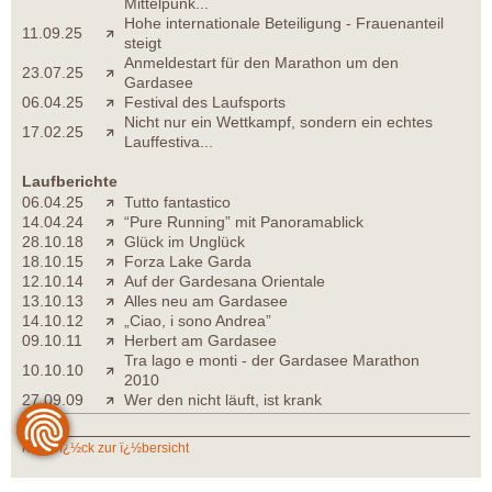
Mittelpunk...
Hohe internationale Beteiligung - Frauenanteil
11.09.25
steigt
Anmeldestart für den Marathon um den
23.07.25
Gardasee
06.04.25
Festival des Laufsports
Nicht nur ein Wettkampf, sondern ein echtes
17.02.25
Lauffestiva...
Laufberichte
06.04.25
Tutto fantastico
14.04.24
“Pure Running” mit Panoramablick
28.10.18
Glück im Unglück
18.10.15
Forza Lake Garda
12.10.14
Auf der Gardesana Orientale
13.10.13
Alles neu am Gardasee
14.10.12
„Ciao, i sono Andrea”
09.10.11
Herbert am Gardasee
Tra lago e monti - der Gardasee Marathon
10.10.10
2010
27.09.09
Wer den nicht läuft, ist krank
zurï¿½ck zur ï¿½bersicht