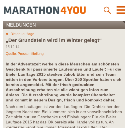
MELDUNGEN
Bieler Lauftage
„Der Grundstein wird im Winter gelegt“
15.12.14
Quelle: Pressemitteilung
In der Adventszeit werkeln diese Menschen am schönsten
Geschenk für passionierte Läuferinnen und Läufer: Für die
Bieler Lauftage 2015 stecken Jakob Etter und sein Team
mitten in den Vorbereitungen. Über 250 Sportler haben sich
bereits angemeldet. Mit der frisch gedruckten
Ausschreibung erhalten sie alle wichtigen Infos zum
Anlass. Die Ausschreibung wurde komplett überarbeitet
und kommt in neuem Design, frisch und kompakt daher.
Nach den Lauftagen ist vor den Lauftagen. Die Drahtzieher der
längsten Nacht von Biel kümmern sich in der vorweihnachtlichen
Zeit nicht nur um Geschenke und Einladungen: Für die Bieler
Lauftage 2015 hat das OK bereits alle Hände voll zu tun. An
vorderster Front, wie immer, Präsident Jakob Etter. „Der