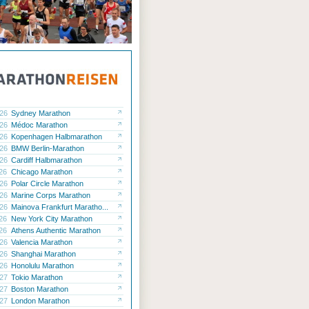
.26
Sydney Marathon
.26
Médoc Marathon
.26
Kopenhagen Halbmarathon
.26
BMW Berlin-Marathon
.26
Cardiff Halbmarathon
.26
Chicago Marathon
.26
Polar Circle Marathon
.26
Marine Corps Marathon
.26
Mainova Frankfurt Maratho...
.26
New York City Marathon
.26
Athens Authentic Marathon
.26
Valencia Marathon
.26
Shanghai Marathon
.26
Honolulu Marathon
.27
Tokio Marathon
.27
Boston Marathon
.27
London Marathon