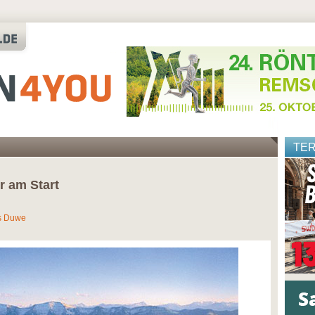
TE
r am Start
us Duwe