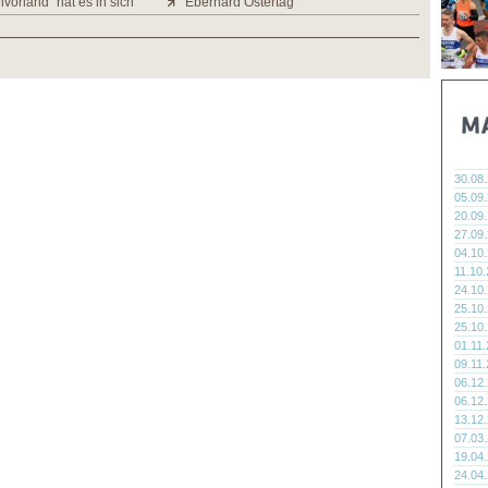
vorland" hat es in sich
Eberhard Ostertag
30.08
05.09
20.09
27.09
04.10
11.10
24.10
25.10
25.10
01.11
09.11
06.12
06.12
13.12
07.03
19.04
24.04