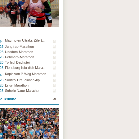
Mayrhofen Ultraks Zillert...
26
.26
Jungfrau-Marathon
.26
Usedom-Marathon
.26
Fehmarn-Marathon
.26
Torlauf Dachstein
.26
Flensburg liebt dich Mara...
Kopie von P-Weg Marathon
26
.26
Südtirol Drei Zinnen Alpi...
.26
Erfurt Marathon
.26
Scholle Natur Marathon
re Termine