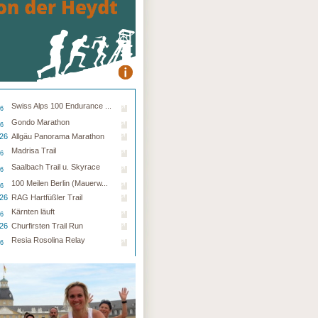
Swiss Alps 100 Endurance ...
26
Gondo Marathon
26
.26
Allgäu Panorama Marathon
Madrisa Trail
26
Saalbach Trail u. Skyrace
26
100 Meilen Berlin (Mauerw...
26
.26
RAG Hartfüßler Trail
Kärnten läuft
26
.26
Churfirsten Trail Run
Resia Rosolina Relay
26