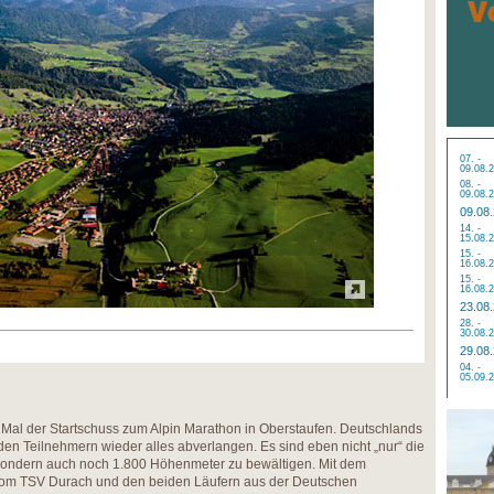
07. -
09.08.
08. -
09.08.
09.08
14. -
15.08.
15. -
16.08.
15. -
16.08.
23.08
28. -
30.08.
29.08
04. -
05.09.
en Mal der Startschuss zum Alpin Marathon in Oberstaufen. Deutschlands
den Teilnehmern wieder alles abverlangen. Es sind eben nicht „nur“ die
sondern auch noch 1.800 Höhenmeter zu bewältigen. Mit dem
vom TSV Durach und den beiden Läufern aus der Deutschen