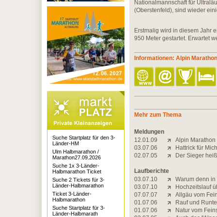
Nationalmannschaft für Ultral
(Oberstenfeld), sind wieder eini
Erstmalig wird in diesem Jahr e
950 Meter gestartet. Erwartet w
Informationen: Alpin Maratho
Mehr zum Thema
Meldungen
Suche Startplatz für den 3-
12.01.09
Alpin Marathon 
Länder-HM
03.07.06
Hattrick für Mic
Ulm Halbmarathon /
02.07.05
Der Sieger heiß
Marathon27.09.2026
Suche 1x 3-Länder-
Laufberichte
Halbmarathon Ticket
03.07.10
Warum denn in 
Suche 2 Tickets für 3-
Länder-Halbmarathon
03.07.10
Hochzeitslauf 
Ticket 3-Länder-
07.07.07
Allgäu vom Feins
Halbmarathon
01.07.06
Rauf und Runte
Suche Startplatz für 3-
01.07.06
Natur vom Fein
Länder-Halbmarath