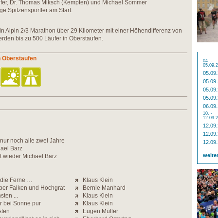
äufer, Dr. Thomas Miksch (Kempten) und Michael Sommer
ge Spitzensportler am Start.
in Alpin 2/3 Marathon über 29 Kilometer mit einer Höhendifferenz von
erden bis zu 500 Läufer in Oberstaufen.
n Oberstaufen
04. -
05.09.
05.09
05.09
05.09
05.09
06.09
10. -
12.09.
12.09
12.09
nur noch alle zwei Jahre
12.09
hael Barz
weite
t wieder Michael Barz
die Ferne …
Klaus Klein
über Falken und Hochgrat
Bernie Manhard
ten ...
Klaus Klein
r bei Sonne pur
Klaus Klein
sten
Eugen Müller