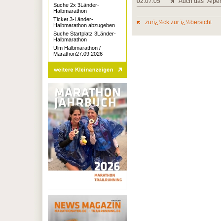
02.07.05
Auch das "Alpen
Suche 2x 3Länder-
Halbmarathon
Ticket 3-Länder-
zurï¿½ck zur ï¿½bersicht
Halbmarathon abzugeben
Suche Startplatz 3Länder-
Halbmarathon
Ulm Halbmarathon /
Marathon27.09.2026