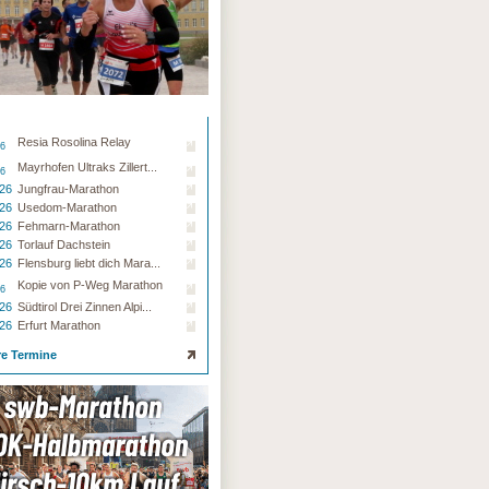
Resia Rosolina Relay
26
Mayrhofen Ultraks Zillert...
26
.26
Jungfrau-Marathon
.26
Usedom-Marathon
.26
Fehmarn-Marathon
.26
Torlauf Dachstein
.26
Flensburg liebt dich Mara...
Kopie von P-Weg Marathon
26
.26
Südtirol Drei Zinnen Alpi...
.26
Erfurt Marathon
re Termine