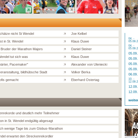
chätze nicht St Wendel
Joe Kelbel
04. -
st in St. Wendel
Klaus Duwe
05.09.
04. -
05.09.
r Bruder der Marathon Majors
Daniel Steiner
05.09
Wendel tut sich was
Klaus Duwe
05.09
05.09
 härter, Pacemaker''
Alexander von Uleniecki
05.09
eranstaltung, bildhübsche Stadt
Volker Berka
06.09
10. -
ofis gemacht
Eberhard Ostertag
12.09.
12.09
12.09
weite
enrekorde und deutlich mehr Teilnehmer
on in St. Wendel endgültig abgesagt
ch wenige Tage bis zum Globus-Marathon
ndel erwartet den Streckenrekordler