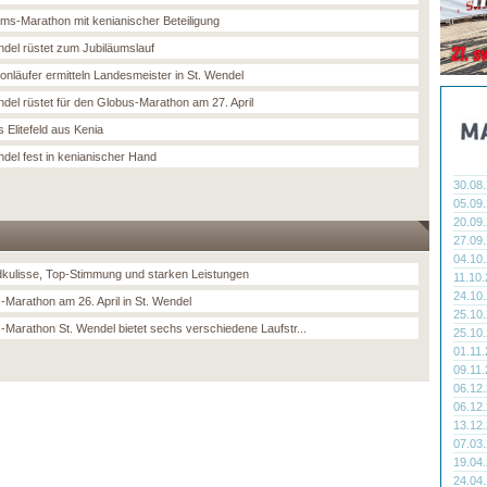
ums-Marathon mit kenianischer Beteiligung
ndel rüstet zum Jubiläumslauf
onläufer ermitteln Landesmeister in St. Wendel
ndel rüstet für den Globus-Marathon am 27. April
 Elitefeld aus Kenia
ndel fest in kenianischer Hand
30.08
05.09
20.09
27.09
04.10
kulisse, Top-Stimmung und starken Leistungen
11.10
24.10
-Marathon am 26. April in St. Wendel
25.10
-Marathon St. Wendel bietet sechs verschiedene Laufstr...
25.10
01.11
09.11
06.12
06.12
13.12
07.03
19.04
24.04