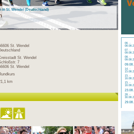
n in St. Wendel (Deutschland)
n
06. -
66606 St. Wendel
08.08.
Deutschland
07. -
09.08.
Kreisstadt St. Wendel
08. -
09.08.
Schloßstr. 7
09.08
66606 St. Wendel
14. -
15.08.
Rundkurs
15. -
16.08.
21,1 km
15. -
16.08.
23.08
28. -
30.08.
29.08