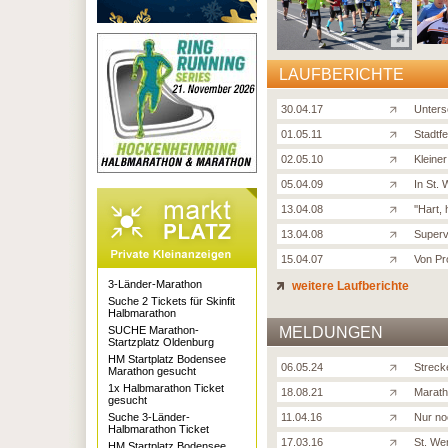
LAUFBERICHTE
30.04.17
Unters
01.05.11
Stadtfe
02.05.10
Kleine
05.04.09
In St. 
13.04.08
''Hart,
13.04.08
Superv
15.04.07
Von Pr
3-Länder-Marathon
weitere Laufberichte
Suche 2 Tickets für Skinfit
Halbmarathon
SUCHE Marathon-
MELDUNGEN
Startzplatz Oldenburg
HM Startplatz Bodensee
06.05.24
Streck
Marathon gesucht
1x Halbmarathon Ticket
18.08.21
Marath
gesucht
Suche 3-Länder-
11.04.16
Nur no
Halbmarathon Ticket
17.03.16
St. We
HM Startplatz Bodensee