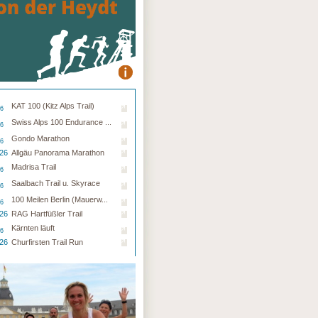
KAT 100 (Kitz Alps Trail)
26
Swiss Alps 100 Endurance ...
26
Gondo Marathon
26
.26
Allgäu Panorama Marathon
Madrisa Trail
26
Saalbach Trail u. Skyrace
26
100 Meilen Berlin (Mauerw...
26
.26
RAG Hartfüßler Trail
Kärnten läuft
26
.26
Churfirsten Trail Run