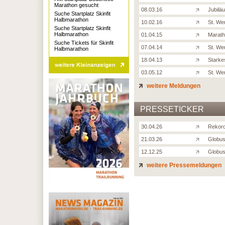
Marathon gesucht
08.03.16
Jubilä
Suche Startplatz Skinfit
Halbmarathon
10.02.16
St. We
Suche Startplatz Skinfit
Halbmarathon
01.04.15
Marath
Suche Tickets für Skinfit
07.04.14
St. We
Halbmarathon
18.04.13
Starkes
03.05.12
St. We
weitere Meldungen
PRESSETICKER
30.04.26
Rekord
21.03.26
Globus
12.12.25
Globus
weitere Pressemeldungen