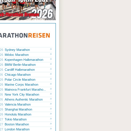
.26
Sydney Marathon
.26
Médoc Marathon
.26
Kopenhagen Halbmarathon
.26
BMW Berlin-Marathon
.26
Cardiff Halbmarathon
.26
Chicago Marathon
.26
Polar Circle Marathon
.26
Marine Corps Marathon
.26
Mainova Frankfurt Maratho...
.26
New York City Marathon
.26
Athens Authentic Marathon
.26
Valencia Marathon
.26
Shanghai Marathon
.26
Honolulu Marathon
.27
Tokio Marathon
.27
Boston Marathon
.27
London Marathon