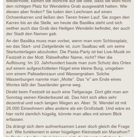
wiederholte, kamen die Mönche auf die Idee, dass sie wohl nicht
den richtigen Platz für Wendelins Grab ausgewählt hatten. Wie
diesen aber finden? Sie luden den Leichnam auf einen
Ochsenkarren und ließen den Tieren freien Lauf. Sie zogen den
Karren bis an die Stelle, wo heute die Basilika steht und sich
seither auch das Grab des Heiligen Wendelin befindet, der auch
der Stadt den Namen gab.
An der Basilika muss man vorbei, wenn man vom Schlossplatz,
wo das Start- und Zielgelände ist, zum Saalbau will, um seine
Startunterlagen abzuholen. Die Pasta-Party ist bei Live-Musik im
Festzelt in der Mott. Rätselhafter Name, nicht? Hier die
Auflösung: Im 10. Jahrhundert baute man zum Schutz des Ortes
auf einem aufgeschütteten Hügel eine kleine Burg, umgeben
von einem Palisadenzaun und Wassergraben. Solche
Wasserburgen nannte man „Motte“. Das "e" am Ende eines
Wortes läßt der Saarländer gerne weg.
Direkt beim Festzelt ist auch eine Tiefgarage. Dort gibt man am
Sonntag seinen Kleiderbeutel ab. Das hört sich alles sehr
dezentral und nach langen Wegen an. Aber: St. Wendel ist mit
26.000 Einwohnern alles andere als ein Großstadt. Und wäre es
hier nicht ziemlich hügelig, könnte man alles mit einem Blick
erfassen.
Da drängt sich dem aufmerksamen Leser doch gleich die Frage
auf: Wie funktioniert in einer hügeligen Kleinstadt ein Marathon?