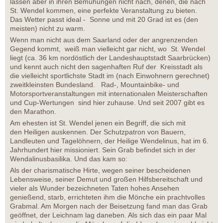
lassen aber in ihren Bemühungen nicht nach, denen, die nach
St. Wendel kommen, eine perfekte Veranstaltung zu bieten.
Das Wetter passt ideal - Sonne und mit 20 Grad ist es (den
meisten) nicht zu warm.
Wenn man nicht aus dem Saarland oder der angrenzenden
Gegend kommt, weiß man vielleicht gar nicht, wo St. Wendel
liegt (ca. 36 km nordöstlich der Landeshauptstadt Saarbrücken)
und kennt auch nicht den sagenhaften Ruf der Kreisstadt als
die vielleicht sportlichste Stadt im (nach Einwohnern gerechnet)
zweitkleinsten Bundesland. Rad-, Mountainbike- und
Motorsportveranstaltungen mit internationalen Meisterschaften
und Cup-Wertungen sind hier zuhause. Und seit 2007 gibt es
den Marathon.
Am ehesten ist St. Wendel jenen ein Begriff, die sich mit
den Heiligen auskennen. Der Schutzpatron von Bauern,
Landleuten und Tagelöhnern, der Heilige Wendelinus, hat im 6.
Jahrhundert hier missioniert. Sein Grab befindet sich in der
Wendalinusbasilika. Und das kam so:
Als der charismatische Hirte, wegen seiner bescheidenen
Lebensweise, seiner Demut und großen Hilfsbereitschaft und
vieler als Wunder bezeichneten Taten hohes Ansehen
genießend, starb, errichteten ihm die Mönche ein prachtvolles
Grabmal. Am Morgen nach der Beisetzung fand man das Grab
geöffnet, der Leichnam lag daneben. Als sich das ein paar Mal