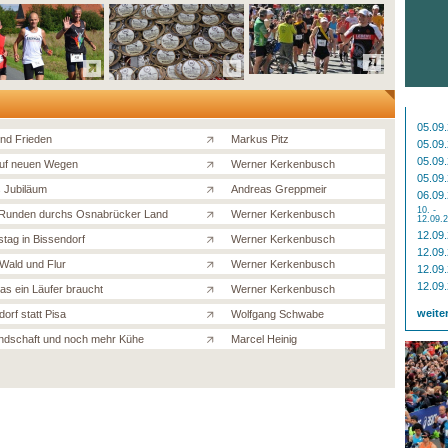
05.09
und Frieden
Markus Pitz
05.09
05.09
uf neuen Wegen
Werner Kerkenbusch
05.09
s Jubiläum
Andreas Greppmeir
06.09
10. -
Runden durchs Osnabrücker Land
Werner Kerkenbusch
12.09.
12.09
stag in Bissendorf
Werner Kerkenbusch
12.09
Wald und Flur
Werner Kerkenbusch
12.09
12.09
was ein Läufer braucht
Werner Kerkenbusch
weite
orf statt Pisa
Wolfgang Schwabe
andschaft und noch mehr Kühe
Marcel Heinig