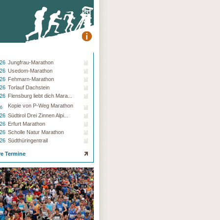
.26
Jungfrau-Marathon
.26
Usedom-Marathon
.26
Fehmarn-Marathon
.26
Torlauf Dachstein
.26
Flensburg liebt dich Mara...
Kopie von P-Weg Marathon
26
.26
Südtirol Drei Zinnen Alpi...
.26
Erfurt Marathon
.26
Scholle Natur Marathon
.26
Südthüringentrail
re Termine