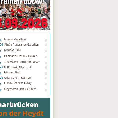
Gondo Marathon
26
.26
Allgäu Panorama Marathon
Madrisa Trail
26
Saalbach Trail u. Skyrace
26
100 Meilen Berlin (Mauerw...
26
.26
RAG Hartfüßler Trail
Kärnten läuft
26
.26
Churfirsten Trail Run
Resia Rosolina Relay
26
Mayrhofen Ultraks Zillert...
26