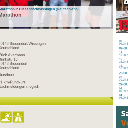
Marathon in Bissendorf/Wissingen (Deutschland)
Marathon
08. -
49143 Bissendorf/Wissingen
09.08.
Deutschland
09.08
14. -
Erich Avermann
15.08.
Brinkstr. 13
15. -
16.08.
49143 Bissendorf
15. -
Deutschland
16.08.
23.08
Rundkurs
28. -
30.08.
21 km-Rundkurs
29.08
Nachmeldungen möglich
04. -
05.09.
04. -
05.09.