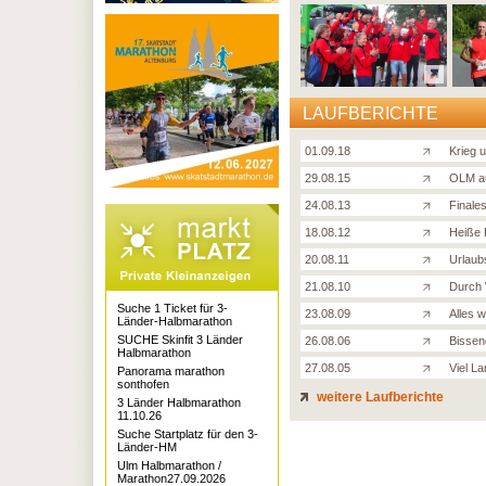
LAUFBERICHTE
01.09.18
Krieg 
29.08.15
OLM a
24.08.13
Finale
18.08.12
Heiße 
20.08.11
Urlaub
21.08.10
Durch 
Suche 1 Ticket für 3-
23.08.09
Alles 
Länder-Halbmarathon
SUCHE Skinfit 3 Länder
26.08.06
Bissend
Halbmarathon
27.08.05
Viel L
Panorama marathon
sonthofen
weitere Laufberichte
3 Länder Halbmarathon
11.10.26
Suche Startplatz für den 3-
Länder-HM
Ulm Halbmarathon /
Marathon27.09.2026