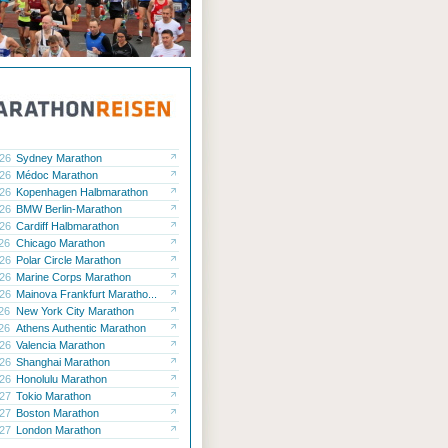
.26
Sydney Marathon
.26
Médoc Marathon
.26
Kopenhagen Halbmarathon
.26
BMW Berlin-Marathon
.26
Cardiff Halbmarathon
.26
Chicago Marathon
.26
Polar Circle Marathon
.26
Marine Corps Marathon
.26
Mainova Frankfurt Maratho...
.26
New York City Marathon
.26
Athens Authentic Marathon
.26
Valencia Marathon
.26
Shanghai Marathon
.26
Honolulu Marathon
.27
Tokio Marathon
.27
Boston Marathon
.27
London Marathon