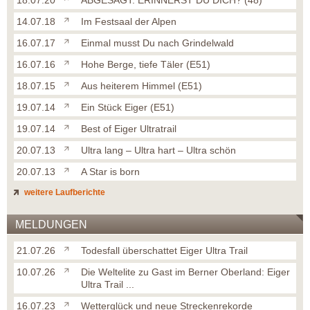
18.07.20
ABGESAGT: ERINNERST DU DICH? (48)
14.07.18
Im Festsaal der Alpen
16.07.17
Einmal musst Du nach Grindelwald
16.07.16
Hohe Berge, tiefe Täler (E51)
18.07.15
Aus heiterem Himmel (E51)
19.07.14
Ein Stück Eiger (E51)
19.07.14
Best of Eiger Ultratrail
20.07.13
Ultra lang – Ultra hart – Ultra schön
20.07.13
A Star is born
weitere Laufberichte
MELDUNGEN
21.07.26
Todesfall überschattet Eiger Ultra Trail
10.07.26
Die Weltelite zu Gast im Berner Oberland: Eiger
Ultra Trail ...
16.07.23
Wetterglück und neue Streckenrekorde