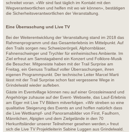
schreitet voran. «Wir sind fast täglich im Kontakt mit den
Wegverantwortlichen und helfen mit wo wir können», bestätigen
die Sicherheitsverantwortlichen der Veranstaltung.
Eine Überraschung und Live TV
Bei der Weiterentwicklung der Veranstaltung stand im 2018 das
Rahmenprogramm und das Gesamterlebnis im Mittelpunkt. Auf
den Trails sorgen neu Schweizerörgeli, Alphornbläser,
Fahnenschwinger und Trychler für einheimisches Ambiente. Im
Ziel erfreut am Samstagabend ein Konzert und Folklore-Musik
die Besucher. Mitgereiste haben mit der Trail Surprise am
Freitag, ein Genuss Traillauf voller Überraschungen, ihren
eigenen Programmpunkt. Der technische Leiter Marcel Marti
lässt mit der Trail Surprise schon fast vergessene Wege in
Grindelwald wieder aufleben.
Gäste im Eventvillage können neu auf einer Grossleinwand und
Angehörige zuhause auf der Event- Webseite, das Lauf-Erlebnis
am Eiger mit Live TV Bildern mitverfolgen. «Wir streben so eine
qualitative Steigerung des Events an und hoffen natürlich dass
die Live Wettkampf- und Panoramabilder von First, Faulhorn,
Männlichen, Alpiglen und dem Zielgelände in den 70
Herkunftsländer unserer Teilnehmer gesehen werden,» freut
sich die Live TV Projektleiterin Sabine Luggen aus Grindelwald.