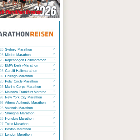
.26
Sydney Marathon
.26
Médoc Marathon
.26
Kopenhagen Halbmarathon
.26
BMW Berlin-Marathon
.26
Cardiff Halbmarathon
.26
Chicago Marathon
.26
Polar Circle Marathon
.26
Marine Corps Marathon
.26
Mainova Frankfurt Maratho...
.26
New York City Marathon
.26
Athens Authentic Marathon
.26
Valencia Marathon
.26
Shanghai Marathon
.26
Honolulu Marathon
.27
Tokio Marathon
.27
Boston Marathon
.27
London Marathon