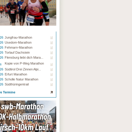
.26
Jungfrau-Marathon
.26
Usedom-Marathon
.26
Fehmarn-Marathon
.26
Torlauf Dachstein
.26
Flensburg liebt dich Mara...
Kopie von P-Weg Marathon
26
.26
Südtirol Drei Zinnen Alpi...
.26
Erfurt Marathon
.26
Scholle Natur Marathon
.26
Südthüringentrail
re Termine