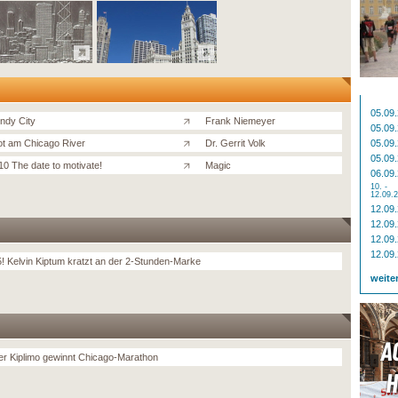
05.09
ndy City
Frank Niemeyer
05.09
t am Chicago River
Dr. Gerrit Volk
05.09
05.09
10 The date to motivate!
Magic
06.09
10. -
12.09.
12.09
12.09
12.09
12.09
5! Kelvin Kiptum kratzt an der 2-Stunden-Marke
weite
r Kiplimo gewinnt Chicago-Marathon