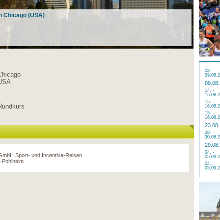
in Chicago (USA)
08. -
Chicago
09.08.
USA
09.08
14. -
15.08.
15. -
Rundkurs
16.08.
15. -
16.08.
23.08
28. -
30.08.
29.08
04. -
 GmbH Sport- und Incentive-Reisen
05.09.
 Pohlheim
04. -
05.09.