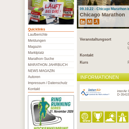
09.10.22 - Chicago Marathon 
Chicago Marathon
Quicklinks
Laufberichte
Veranstaltungsort
Meldungen
Magazin
Marktplatz
Kontakt
Marathon-Suche
Kurs
MARATHON JAHRBUCH
NEWS MAGAZIN
Autoren
INFORMATIONEN
Impressum / Datenschutz
Kontakt
interAir
D-35415