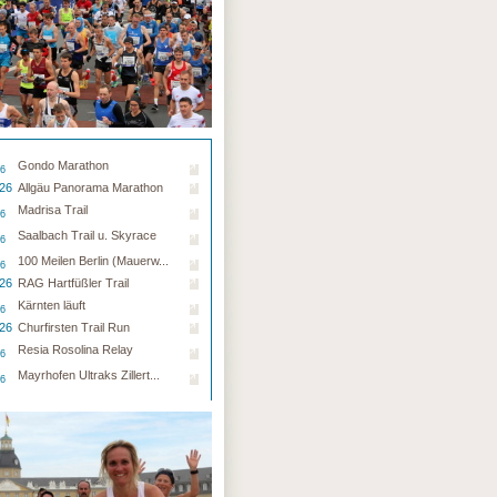
Gondo Marathon
26
.26
Allgäu Panorama Marathon
Madrisa Trail
26
Saalbach Trail u. Skyrace
26
100 Meilen Berlin (Mauerw...
26
.26
RAG Hartfüßler Trail
Kärnten läuft
26
.26
Churfirsten Trail Run
Resia Rosolina Relay
26
Mayrhofen Ultraks Zillert...
26