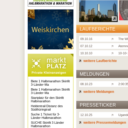
LAUFBERICHTE
09.10.16
The Wi
07.10.12
Atemno
10.10.10
10-10-
weitere Laufberichte
MELDUNGEN
Biete 1 Halbmarathon Skinfit
08.10.23
2:00:3
3-Länder-Ma
Biete 1 Halbmarathon Skinfit
weitere Meldungen
3-Länder-Ma
Startplatz für den Skinfit
Halbmarathon
PRESSETICKER
Heldentrail Distanz des
Südthüringtrail
Suche 1 Ticket für 3-
12.10.25
Ugande
Länder-Halbmarathon
weitere Pressemeldungen
SUCHE Skinfit 3 Länder
Halbmarathon