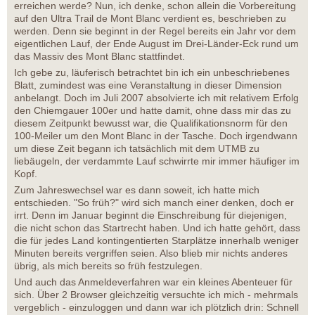
erreichen werde? Nun, ich denke, schon allein die Vorbereitung
auf den Ultra Trail de Mont Blanc verdient es, beschrieben zu
werden. Denn sie beginnt in der Regel bereits ein Jahr vor dem
eigentlichen Lauf, der Ende August im Drei-Länder-Eck rund um
das Massiv des Mont Blanc stattfindet.
Ich gebe zu, läuferisch betrachtet bin ich ein unbeschriebenes
Blatt, zumindest was eine Veranstaltung in dieser Dimension
anbelangt. Doch im Juli 2007 absolvierte ich mit relativem Erfolg
den Chiemgauer 100er und hatte damit, ohne dass mir das zu
diesem Zeitpunkt bewusst war, die Qualifikationsnorm für den
100-Meiler um den Mont Blanc in der Tasche. Doch irgendwann
um diese Zeit begann ich tatsächlich mit dem UTMB zu
liebäugeln, der verdammte Lauf schwirrte mir immer häufiger im
Kopf.
Zum Jahreswechsel war es dann soweit, ich hatte mich
entschieden. "So früh?" wird sich manch einer denken, doch er
irrt. Denn im Januar beginnt die Einschreibung für diejenigen,
die nicht schon das Startrecht haben. Und ich hatte gehört, dass
die für jedes Land kontingentierten Starplätze innerhalb weniger
Minuten bereits vergriffen seien. Also blieb mir nichts anderes
übrig, als mich bereits so früh festzulegen.
Und auch das Anmeldeverfahren war ein kleines Abenteuer für
sich. Über 2 Browser gleichzeitig versuchte ich mich - mehrmals
vergeblich - einzuloggen und dann war ich plötzlich drin: Schnell