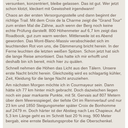
versunken, konzentriert, bleibe gelassen. Das ist gut. Wer jetzt
schon klotzt, kleckert mit Gewissheit irgendwann!
Chaos an der ersten Versorgungsstelle und dann beginnt der
richtige Trail. Mit dem Croix de la Charme zeigt die "Grand Tour"
zum ersten Mal die Zähne, auch wenn der Berg noch keine
echte Prüfung darstellt. 800 Höhenmeter auf 6,7 km zeigt das
Roadbook, gut zum warm werden. Mittlerweile ist es Abend
geworden. Das Mont-Blanc-Massiv verabschiedet sich im
leuchtenden Rot von uns, die Dämmerung bricht herein. In der
Ferne leuchten die letzten weißen Spitzen. Schon jetzt hat sich
die lange Reise amortisiert. Das hatte ich mir erhofft und
deshalb bin ich bereit, mich hier zu quälen.
Schnell nehmen die Höhen das Licht aus den Tälern. Unsere
erste Nacht bricht herein. Gleichzeitig wird es schlagartig kühler,
Zeit, Kleidung für die lange Nacht anzuziehen.
Am nächsten Morgen möchte ich in Courmayeur sein. Dann
hätte ich 77 km hinter mich gebracht. Doch dazwischen liegen
noch ein paar markante Punkte, mit St. Gervais auf 807 Metern
über dem Meeresspiegel, der tiefste Ort im Rennverlauf und nur
23 km und 1850 Steigungsmeter später Croix de Bonhomme
auf 2479 m. Doch härter ist der Abstieg nach Les Chapieux. Auf
5,3 km Länge geht es im Schnitt fast 20 % insg. 900 Meter
bergab, eine ernste Belastungsprobe für die Oberschenkel.