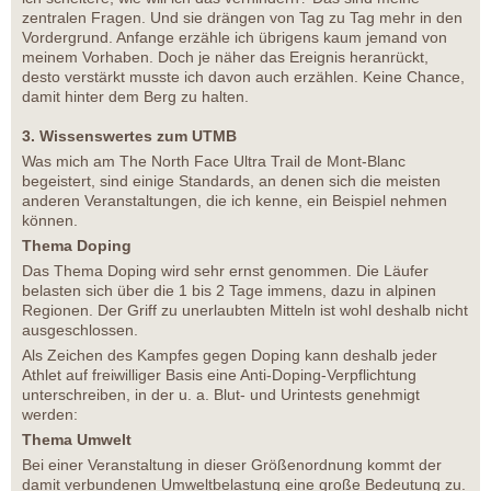
zentralen Fragen. Und sie drängen von Tag zu Tag mehr in den
Vordergrund. Anfange erzähle ich übrigens kaum jemand von
meinem Vorhaben. Doch je näher das Ereignis heranrückt,
desto verstärkt musste ich davon auch erzählen. Keine Chance,
damit hinter dem Berg zu halten.
3. Wissenswertes zum UTMB
Was mich am The North Face Ultra Trail de Mont-Blanc
begeistert, sind einige Standards, an denen sich die meisten
anderen Veranstaltungen, die ich kenne, ein Beispiel nehmen
können.
Thema Doping
Das Thema Doping wird sehr ernst genommen. Die Läufer
belasten sich über die 1 bis 2 Tage immens, dazu in alpinen
Regionen. Der Griff zu unerlaubten Mitteln ist wohl deshalb nicht
ausgeschlossen.
Als Zeichen des Kampfes gegen Doping kann deshalb jeder
Athlet auf freiwilliger Basis eine Anti-Doping-Verpflichtung
unterschreiben, in der u. a. Blut- und Urintests genehmigt
werden:
Thema Umwelt
Bei einer Veranstaltung in dieser Größenordnung kommt der
damit verbundenen Umweltbelastung eine große Bedeutung zu.