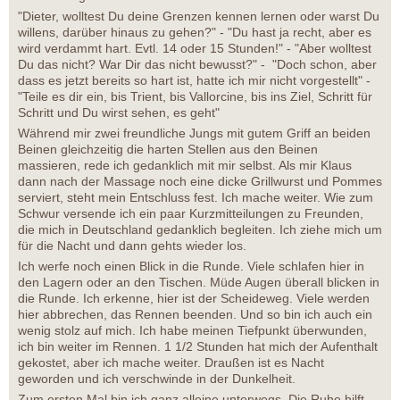
"Dieter, wolltest Du deine Grenzen kennen lernen oder warst Du
willens, darüber hinaus zu gehen?" - "Du hast ja recht, aber es
wird verdammt hart. Evtl. 14 oder 15 Stunden!" - "Aber wolltest
Du das nicht? War Dir das nicht bewusst?" - "Doch schon, aber
dass es jetzt bereits so hart ist, hatte ich mir nicht vorgestellt" -
"Teile es dir ein, bis Trient, bis Vallorcine, bis ins Ziel, Schritt für
Schritt und Du wirst sehen, es geht"
Während mir zwei freundliche Jungs mit gutem Griff an beiden
Beinen gleichzeitig die harten Stellen aus den Beinen
massieren, rede ich gedanklich mit mir selbst. Als mir Klaus
dann nach der Massage noch eine dicke Grillwurst und Pommes
serviert, steht mein Entschluss fest. Ich mache weiter. Wie zum
Schwur versende ich ein paar Kurzmitteilungen zu Freunden,
die mich in Deutschland gedanklich begleiten. Ich ziehe mich um
für die Nacht und dann gehts wieder los.
Ich werfe noch einen Blick in die Runde. Viele schlafen hier in
den Lagern oder an den Tischen. Müde Augen überall blicken in
die Runde. Ich erkenne, hier ist der Scheideweg. Viele werden
hier abbrechen, das Rennen beenden. Und so bin ich auch ein
wenig stolz auf mich. Ich habe meinen Tiefpunkt überwunden,
ich bin weiter im Rennen. 1 1/2 Stunden hat mich der Aufenthalt
gekostet, aber ich mache weiter. Draußen ist es Nacht
geworden und ich verschwinde in der Dunkelheit.
Zum ersten Mal bin ich ganz alleine unterwegs. Die Ruhe hilft