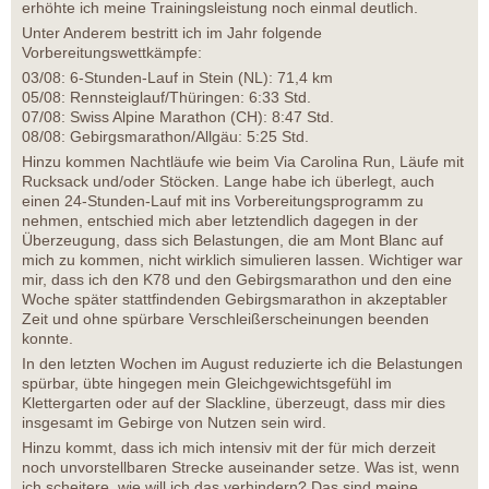
erhöhte ich meine Trainingsleistung noch einmal deutlich.
Unter Anderem bestritt ich im Jahr folgende
Vorbereitungswettkämpfe:
03/08: 6-Stunden-Lauf in Stein (NL): 71,4 km
05/08: Rennsteiglauf/Thüringen: 6:33 Std.
07/08: Swiss Alpine Marathon (CH): 8:47 Std.
08/08: Gebirgsmarathon/Allgäu: 5:25 Std.
Hinzu kommen Nachtläufe wie beim Via Carolina Run, Läufe mit
Rucksack und/oder Stöcken. Lange habe ich überlegt, auch
einen 24-Stunden-Lauf mit ins Vorbereitungsprogramm zu
nehmen, entschied mich aber letztendlich dagegen in der
Überzeugung, dass sich Belastungen, die am Mont Blanc auf
mich zu kommen, nicht wirklich simulieren lassen. Wichtiger war
mir, dass ich den K78 und den Gebirgsmarathon und den eine
Woche später stattfindenden Gebirgsmarathon in akzeptabler
Zeit und ohne spürbare Verschleißerscheinungen beenden
konnte.
In den letzten Wochen im August reduzierte ich die Belastungen
spürbar, übte hingegen mein Gleichgewichtsgefühl im
Klettergarten oder auf der Slackline, überzeugt, dass mir dies
insgesamt im Gebirge von Nutzen sein wird.
Hinzu kommt, dass ich mich intensiv mit der für mich derzeit
noch unvorstellbaren Strecke auseinander setze. Was ist, wenn
ich scheitere, wie will ich das verhindern? Das sind meine