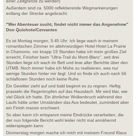
einer Zeitgrenze zu werden)
Außerdem sind ca. 5000 reflektierende Wegmarkierungen
entlang der Strecke angebracht.
"Wer Abenteuer sucht, findet nicht immer das Angenehme"
Don Quichote/Cervantes
Es ist Montag morgen, 5:45 Uhr. Ich liege wach in meinem
romantischen Zimmer im altehrwürdigen Hotel Hotel La Prairie
in Chamonix. vor knapp 19 Stunden habe ich mein großes Ziel
erreicht, Finisher beim "Ultra-Trail du Mont-Blanc", seit drei
Stunden liege ich wach im Bett und lese alter Berichte über den
UTMB. Noch immer habe ich Mühe zu realisieren, was nur
wenige Stunden hinter mir liegt. Und so finde ich auch nach 56
schlaflosen Stunden noch keine Ruhe.
Ein Gewitter zieht auf und bald beginnt es zu regnen. Heftig
prasseln die Regentropfen auf das Hausdach. Mir wird klar, wie
viel Glück ich hatte. Ein ähnlicher Wolkenbruch während des
Laufs hätte unter Umständen das Aus bedeutet, zumindest aber
ein Finish massiv erschwert.
So aber kann ich entspannt meine Eindrücke verarbeiten, die
der nun folgende Bericht wohl leider nicht mal annähernd
widerspiegeln kann.
Donnerstag morgen mache ich mich mit meinem Freund Klaus