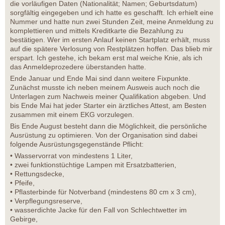
die vorläufigen Daten (Nationalität; Namen; Geburtsdatum)
sorgfältig eingegeben und ich hatte es geschafft. Ich erhielt eine
Nummer und hatte nun zwei Stunden Zeit, meine Anmeldung zu
komplettieren und mittels Kreditkarte die Bezahlung zu
bestätigen. Wer im ersten Anlauf keinen Startplatz erhält, muss
auf die spätere Verlosung von Restplätzen hoffen. Das blieb mir
erspart. Ich gestehe, ich bekam erst mal weiche Knie, als ich
das Anmeldeprozedere überstanden hatte.
Ende Januar und Ende Mai sind dann weitere Fixpunkte.
Zunächst musste ich neben meinem Ausweis auch noch die
Unterlagen zum Nachweis meiner Qualifikation abgeben. Und
bis Ende Mai hat jeder Starter ein ärztliches Attest, am Besten
zusammen mit einem EKG vorzulegen.
Bis Ende August besteht dann die Möglichkeit, die persönliche
Ausrüstung zu optimieren. Von der Organisation sind dabei
folgende Ausrüstungsgegenstände Pflicht:
• Wasservorrat von mindestens 1 Liter,
• zwei funktionstüchtige Lampen mit Ersatzbatterien,
• Rettungsdecke,
• Pfeife,
• Pflasterbinde für Notverband (mindestens 80 cm x 3 cm),
• Verpflegungsreserve,
• wasserdichte Jacke für den Fall von Schlechtwetter im
Gebirge,