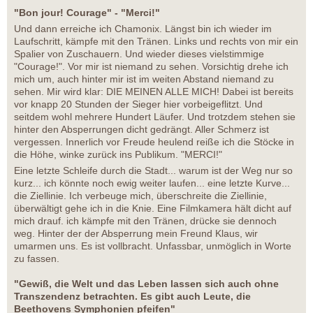
"Bon jour! Courage" - "Merci!"
Und dann erreiche ich Chamonix. Längst bin ich wieder im
Laufschritt, kämpfe mit den Tränen. Links und rechts von mir ein
Spalier von Zuschauern. Und wieder dieses vielstimmige
"Courage!". Vor mir ist niemand zu sehen. Vorsichtig drehe ich
mich um, auch hinter mir ist im weiten Abstand niemand zu
sehen. Mir wird klar: DIE MEINEN ALLE MICH! Dabei ist bereits
vor knapp 20 Stunden der Sieger hier vorbeigeflitzt. Und
seitdem wohl mehrere Hundert Läufer. Und trotzdem stehen sie
hinter den Absperrungen dicht gedrängt. Aller Schmerz ist
vergessen. Innerlich vor Freude heulend reiße ich die Stöcke in
die Höhe, winke zurück ins Publikum. "MERCI!"
Eine letzte Schleife durch die Stadt... warum ist der Weg nur so
kurz... ich könnte noch ewig weiter laufen... eine letzte Kurve...
die Ziellinie. Ich verbeuge mich, überschreite die Ziellinie,
überwältigt gehe ich in die Knie. Eine Filmkamera hält dicht auf
mich drauf. ich kämpfe mit den Tränen, drücke sie dennoch
weg. Hinter der der Absperrung mein Freund Klaus, wir
umarmen uns. Es ist vollbracht. Unfassbar, unmöglich in Worte
zu fassen.
"Gewiß, die Welt und das Leben lassen sich auch ohne
Transzendenz betrachten. Es gibt auch Leute, die
Beethovens Symphonien pfeifen"