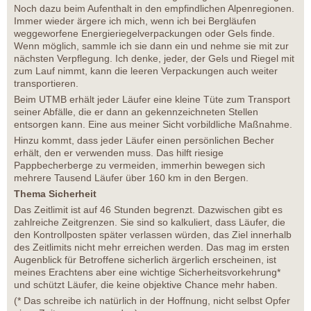
Noch dazu beim Aufenthalt in den empfindlichen Alpenregionen.
Immer wieder ärgere ich mich, wenn ich bei Bergläufen
weggeworfene Energieriegelverpackungen oder Gels finde.
Wenn möglich, sammle ich sie dann ein und nehme sie mit zur
nächsten Verpflegung. Ich denke, jeder, der Gels und Riegel mit
zum Lauf nimmt, kann die leeren Verpackungen auch weiter
transportieren.
Beim UTMB erhält jeder Läufer eine kleine Tüte zum Transport
seiner Abfälle, die er dann an gekennzeichneten Stellen
entsorgen kann. Eine aus meiner Sicht vorbildliche Maßnahme.
Hinzu kommt, dass jeder Läufer einen persönlichen Becher
erhält, den er verwenden muss. Das hilft riesige
Pappbecherberge zu vermeiden, immerhin bewegen sich
mehrere Tausend Läufer über 160 km in den Bergen.
Thema Sicherheit
Das Zeitlimit ist auf 46 Stunden begrenzt. Dazwischen gibt es
zahlreiche Zeitgrenzen. Sie sind so kalkuliert, dass Läufer, die
den Kontrollposten später verlassen würden, das Ziel innerhalb
des Zeitlimits nicht mehr erreichen werden. Das mag im ersten
Augenblick für Betroffene sicherlich ärgerlich erscheinen, ist
meines Erachtens aber eine wichtige Sicherheitsvorkehrung*
und schützt Läufer, die keine objektive Chance mehr haben.
(* Das schreibe ich natürlich in der Hoffnung, nicht selbst Opfer