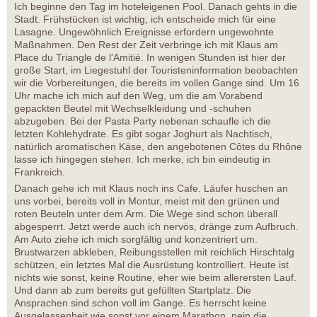
Ich beginne den Tag im hoteleigenen Pool. Danach gehts in die
Stadt. Frühstücken ist wichtig, ich entscheide mich für eine
Lasagne. Ungewöhnlich Ereignisse erfordern ungewohnte
Maßnahmen. Den Rest der Zeit verbringe ich mit Klaus am
Place du Triangle de l'Amitié. In wenigen Stunden ist hier der
große Start, im Liegestuhl der Touristeninformation beobachten
wir die Vorbereitungen, die bereits im vollen Gange sind. Um 16
Uhr mache ich mich auf den Weg, um die am Vorabend
gepackten Beutel mit Wechselkleidung und -schuhen
abzugeben. Bei der Pasta Party nebenan schaufle ich die
letzten Kohlehydrate. Es gibt sogar Joghurt als Nachtisch,
natürlich aromatischen Käse, den angebotenen Côtes du Rhône
lasse ich hingegen stehen. Ich merke, ich bin eindeutig in
Frankreich.
Danach gehe ich mit Klaus noch ins Cafe. Läufer huschen an
uns vorbei, bereits voll in Montur, meist mit den grünen und
roten Beuteln unter dem Arm. Die Wege sind schon überall
abgesperrt. Jetzt werde auch ich nervös, dränge zum Aufbruch.
Am Auto ziehe ich mich sorgfältig und konzentriert um.
Brustwarzen abkleben, Reibungsstellen mit reichlich Hirschtalg
schützen, ein letztes Mal die Ausrüstung kontrolliert. Heute ist
nichts wie sonst, keine Routine, eher wie beim allerersten Lauf.
Und dann ab zum bereits gut gefüllten Startplatz. Die
Ansprachen sind schon voll im Gange. Es herrscht keine
Ausgelassenheit wie sonst vor einem Marathon, nein die