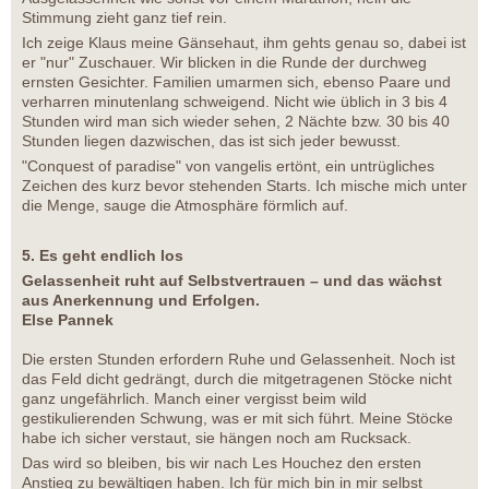
Stimmung zieht ganz tief rein.
Ich zeige Klaus meine Gänsehaut, ihm gehts genau so, dabei ist
er "nur" Zuschauer. Wir blicken in die Runde der durchweg
ernsten Gesichter. Familien umarmen sich, ebenso Paare und
verharren minutenlang schweigend. Nicht wie üblich in 3 bis 4
Stunden wird man sich wieder sehen, 2 Nächte bzw. 30 bis 40
Stunden liegen dazwischen, das ist sich jeder bewusst.
"Conquest of paradise" von vangelis ertönt, ein untrügliches
Zeichen des kurz bevor stehenden Starts. Ich mische mich unter
die Menge, sauge die Atmosphäre förmlich auf.
5. Es geht endlich los
Gelassenheit ruht auf Selbstvertrauen – und das wächst
aus Anerkennung und Erfolgen.
Else Pannek
Die ersten Stunden erfordern Ruhe und Gelassenheit. Noch ist
das Feld dicht gedrängt, durch die mitgetragenen Stöcke nicht
ganz ungefährlich. Manch einer vergisst beim wild
gestikulierenden Schwung, was er mit sich führt. Meine Stöcke
habe ich sicher verstaut, sie hängen noch am Rucksack.
Das wird so bleiben, bis wir nach Les Houchez den ersten
Anstieg zu bewältigen haben. Ich für mich bin in mir selbst