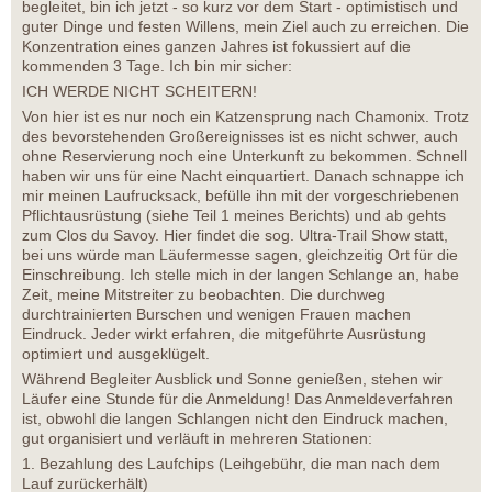
begleitet, bin ich jetzt - so kurz vor dem Start - optimistisch und
guter Dinge und festen Willens, mein Ziel auch zu erreichen. Die
Konzentration eines ganzen Jahres ist fokussiert auf die
kommenden 3 Tage. Ich bin mir sicher:
ICH WERDE NICHT SCHEITERN!
Von hier ist es nur noch ein Katzensprung nach Chamonix. Trotz
des bevorstehenden Großereignisses ist es nicht schwer, auch
ohne Reservierung noch eine Unterkunft zu bekommen. Schnell
haben wir uns für eine Nacht einquartiert. Danach schnappe ich
mir meinen Laufrucksack, befülle ihn mit der vorgeschriebenen
Pflichtausrüstung (siehe Teil 1 meines Berichts) und ab gehts
zum Clos du Savoy. Hier findet die sog. Ultra-Trail Show statt,
bei uns würde man Läufermesse sagen, gleichzeitig Ort für die
Einschreibung. Ich stelle mich in der langen Schlange an, habe
Zeit, meine Mitstreiter zu beobachten. Die durchweg
durchtrainierten Burschen und wenigen Frauen machen
Eindruck. Jeder wirkt erfahren, die mitgeführte Ausrüstung
optimiert und ausgeklügelt.
Während Begleiter Ausblick und Sonne genießen, stehen wir
Läufer eine Stunde für die Anmeldung! Das Anmeldeverfahren
ist, obwohl die langen Schlangen nicht den Eindruck machen,
gut organisiert und verläuft in mehreren Stationen:
1. Bezahlung des Laufchips (Leihgebühr, die man nach dem
Lauf zurückerhält)