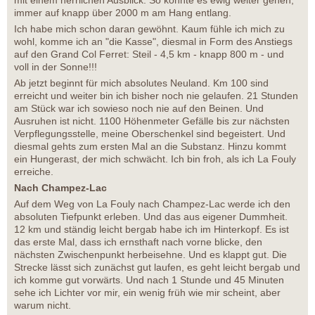
mit einem herrlichen Ausblick. So könnte es ewig weiter gehen,
immer auf knapp über 2000 m am Hang entlang.
Ich habe mich schon daran gewöhnt. Kaum fühle ich mich zu
wohl, komme ich an "die Kasse", diesmal in Form des Anstiegs
auf den Grand Col Ferret: Steil - 4,5 km - knapp 800 m - und
voll in der Sonne!!!
Ab jetzt beginnt für mich absolutes Neuland. Km 100 sind
erreicht und weiter bin ich bisher noch nie gelaufen. 21 Stunden
am Stück war ich sowieso noch nie auf den Beinen. Und
Ausruhen ist nicht. 1100 Höhenmeter Gefälle bis zur nächsten
Verpflegungsstelle, meine Oberschenkel sind begeistert. Und
diesmal gehts zum ersten Mal an die Substanz. Hinzu kommt
ein Hungerast, der mich schwächt. Ich bin froh, als ich La Fouly
erreiche.
Nach Champez-Lac
Auf dem Weg von La Fouly nach Champez-Lac werde ich den
absoluten Tiefpunkt erleben. Und das aus eigener Dummheit.
12 km und ständig leicht bergab habe ich im Hinterkopf. Es ist
das erste Mal, dass ich ernsthaft nach vorne blicke, den
nächsten Zwischenpunkt herbeisehne. Und es klappt gut. Die
Strecke lässt sich zunächst gut laufen, es geht leicht bergab und
ich komme gut vorwärts. Und nach 1 Stunde und 45 Minuten
sehe ich Lichter vor mir, ein wenig früh wie mir scheint, aber
warum nicht.