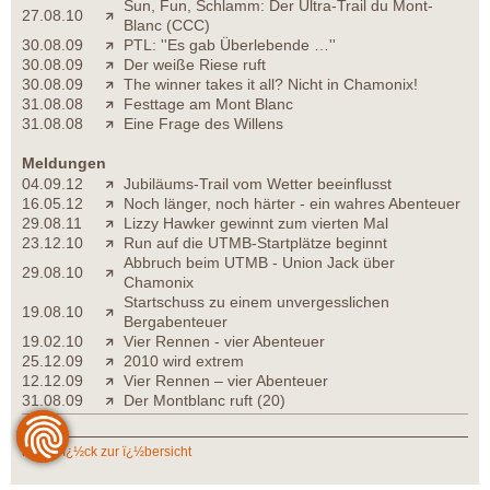
Sun, Fun, Schlamm: Der Ultra-Trail du Mont-
27.08.10
Blanc (CCC)
30.08.09
PTL: ''Es gab Überlebende …''
30.08.09
Der weiße Riese ruft
30.08.09
The winner takes it all? Nicht in Chamonix!
31.08.08
Festtage am Mont Blanc
31.08.08
Eine Frage des Willens
Meldungen
04.09.12
Jubiläums-Trail vom Wetter beeinflusst
16.05.12
Noch länger, noch härter - ein wahres Abenteuer
29.08.11
Lizzy Hawker gewinnt zum vierten Mal
23.12.10
Run auf die UTMB-Startplätze beginnt
Abbruch beim UTMB - Union Jack über
29.08.10
Chamonix
Startschuss zu einem unvergesslichen
19.08.10
Bergabenteuer
19.02.10
Vier Rennen - vier Abenteuer
25.12.09
2010 wird extrem
12.12.09
Vier Rennen – vier Abenteuer
31.08.09
Der Montblanc ruft (20)
zurï¿½ck zur ï¿½bersicht