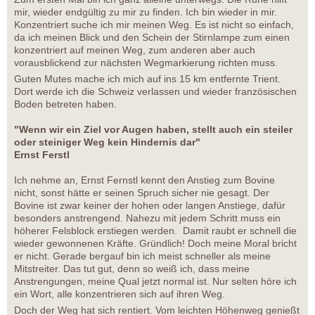
mir, wieder endgültig zu mir zu finden. Ich bin wieder in mir.
Konzentriert suche ich mir meinen Weg. Es ist nicht so einfach,
da ich meinen Blick und den Schein der Stirnlampe zum einen
konzentriert auf meinen Weg, zum anderen aber auch
vorausblickend zur nächsten Wegmarkierung richten muss.
Guten Mutes mache ich mich auf ins 15 km entfernte Trient.
Dort werde ich die Schweiz verlassen und wieder französischen
Boden betreten haben.
"Wenn wir ein Ziel vor Augen haben, stellt auch ein steiler
oder steiniger Weg kein Hindernis dar"
Ernst Ferstl
Ich nehme an, Ernst Fernstl kennt den Anstieg zum Bovine
nicht, sonst hätte er seinen Spruch sicher nie gesagt. Der
Bovine ist zwar keiner der hohen oder langen Anstiege, dafür
besonders anstrengend. Nahezu mit jedem Schritt muss ein
höherer Felsblock erstiegen werden. Damit raubt er schnell die
wieder gewonnenen Kräfte. Gründlich! Doch meine Moral bricht
er nicht. Gerade bergauf bin ich meist schneller als meine
Mitstreiter. Das tut gut, denn so weiß ich, dass meine
Anstrengungen, meine Qual jetzt normal ist. Nur selten höre ich
ein Wort, alle konzentrieren sich auf ihren Weg.
Doch der Weg hat sich rentiert. Vom leichten Höhenweg genießt