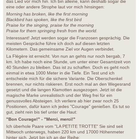
das Lied vor mich hin. Ich bin alleine, kann deshalb sogar die
eine oder andere Strophe laut vor mich hinsingen:
Morning has broken, like the first morning
Blackbird has spoken, like the first bird
Praise for the singing, praise for the morning
Praise for them springing fresh from the world.
Interessant! Jetzt werden sogar die Franzosen gesprächig. Die
meisten Gespräche führe ich doch auf diesen letzten
Kilometern. Das gemeinsame Ziel vor Augen verbindet.
La Flégère ist erreicht. Von nun an gehts nur noch bergab, 7
km. Ich habe noch eine Stunde, um unter einer Gesamtzeit von
40 Stunden zu bleiben. Das ist zu schaffen. Doch es geht noch
einmal in etwa 1000 Meter in die Tiefe. Ein Test und ich
entscheide mich für die sichere Variante. Die Oberschenkel
brennen, nur nichts riskieren. Erst noch mal an den Wegesrand
gesetzt und die langen Klamotten ausgezogen. Jetzt ist die
magische Marke unrealistisch und der Weg frei für ein
genussvolles Absteigen. Ich verliere ab hier zwar noch 25
Positionen, dafür kann ich jedes "Courage" genießen. Es tut so
gut, zieht rein bis tief unter die Haut:
"Bon Courage!" - "Merci, merci!"
Ich überhole Paare vom "LA PETITE TROTTE" Sie sind seit
Mittwoch unterwegs, haben 220 km und 17000 Höhenmeter
hinter sich. Jetzt bin ich an der Reihe: