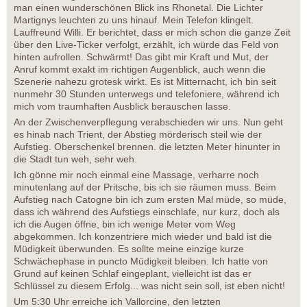
man einen wunderschönen Blick ins Rhonetal. Die Lichter
Martignys leuchten zu uns hinauf. Mein Telefon klingelt.
Lauffreund Willi. Er berichtet, dass er mich schon die ganze Zeit
über den Live-Ticker verfolgt, erzählt, ich würde das Feld von
hinten aufrollen. Schwärmt! Das gibt mir Kraft und Mut, der
Anruf kommt exakt im richtigen Augenblick, auch wenn die
Szenerie nahezu grotesk wirkt. Es ist Mitternacht, ich bin seit
nunmehr 30 Stunden unterwegs und telefoniere, während ich
mich vom traumhaften Ausblick berauschen lasse.
An der Zwischenverpflegung verabschieden wir uns. Nun geht
es hinab nach Trient, der Abstieg mörderisch steil wie der
Aufstieg. Oberschenkel brennen. die letzten Meter hinunter in
die Stadt tun weh, sehr weh.
Ich gönne mir noch einmal eine Massage, verharre noch
minutenlang auf der Pritsche, bis ich sie räumen muss. Beim
Aufstieg nach Catogne bin ich zum ersten Mal müde, so müde,
dass ich während des Aufstiegs einschlafe, nur kurz, doch als
ich die Augen öffne, bin ich wenige Meter vom Weg
abgekommen. Ich konzentriere mich wieder und bald ist die
Müdigkeit überwunden. Es sollte meine einzige kurze
Schwächephase in puncto Müdigkeit bleiben. Ich hatte von
Grund auf keinen Schlaf eingeplant, vielleicht ist das er
Schlüssel zu diesem Erfolg... was nicht sein soll, ist eben nicht!
Um 5:30 Uhr erreiche ich Vallorcine, den letzten