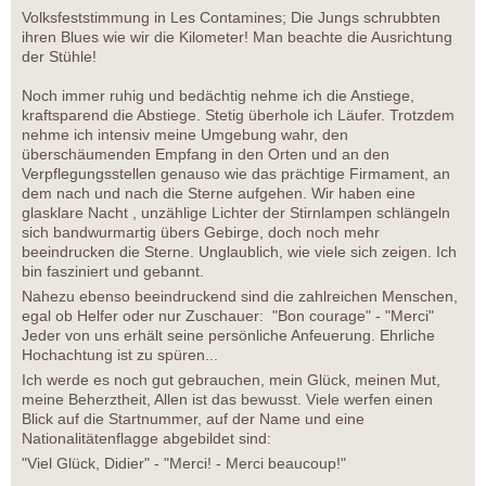
Volksfeststimmung in Les Contamines; Die Jungs schrubbten
ihren Blues wie wir die Kilometer! Man beachte die Ausrichtung
der Stühle!
Noch immer ruhig und bedächtig nehme ich die Anstiege,
kraftsparend die Abstiege. Stetig überhole ich Läufer. Trotzdem
nehme ich intensiv meine Umgebung wahr, den
überschäumenden Empfang in den Orten und an den
Verpflegungsstellen genauso wie das prächtige Firmament, an
dem nach und nach die Sterne aufgehen. Wir haben eine
glasklare Nacht , unzählige Lichter der Stirnlampen schlängeln
sich bandwurmartig übers Gebirge, doch noch mehr
beeindrucken die Sterne. Unglaublich, wie viele sich zeigen. Ich
bin fasziniert und gebannt.
Nahezu ebenso beeindruckend sind die zahlreichen Menschen,
egal ob Helfer oder nur Zuschauer: "Bon courage" - "Merci"
Jeder von uns erhält seine persönliche Anfeuerung. Ehrliche
Hochachtung ist zu spüren...
Ich werde es noch gut gebrauchen, mein Glück, meinen Mut,
meine Beherztheit, Allen ist das bewusst. Viele werfen einen
Blick auf die Startnummer, auf der Name und eine
Nationalitätenflagge abgebildet sind:
"Viel Glück, Didier" - "Merci! - Merci beaucoup!"