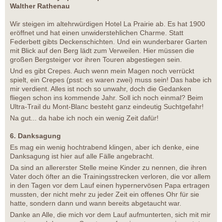
Walther Rathenau
Wir steigen im altehrwürdigen Hotel La Prairie ab. Es hat 1900
eröffnet und hat einen unwiderstehlichen Charme. Statt
Federbett gibts Deckenschichten. Und ein wunderbarer Garten
mit Blick auf den Berg lädt zum Verweilen. Hier müssen die
großen Bergsteiger vor ihren Touren abgestiegen sein.
Und es gibt Crepes. Auch wenn mein Magen noch verrückt
spielt, ein Crepes (psst: es waren zwei) muss sein! Das habe ich
mir verdient. Alles ist noch so unwahr, doch die Gedanken
fliegen schon ins kommende Jahr. Soll ich noch einmal? Beim
Ultra-Trail du Mont-Blanc besteht ganz eindeutig Suchtgefahr!
Na gut... da habe ich noch ein wenig Zeit dafür!
6. Danksagung
Es mag ein wenig hochtrabend klingen, aber ich denke, eine
Danksagung ist hier auf alle Fälle angebracht.
Da sind an allererster Stelle meine Kinder zu nennen, die ihren
Vater doch öfter an die Trainingsstrecken verloren, die vor allem
in den Tagen vor dem Lauf einen hypernervösen Papa ertragen
mussten, der nicht mehr zu jeder Zeit ein offenes Ohr für sie
hatte, sondern dann und wann bereits abgetaucht war.
Danke an Alle, die mich vor dem Lauf aufmunterten, sich mit mir