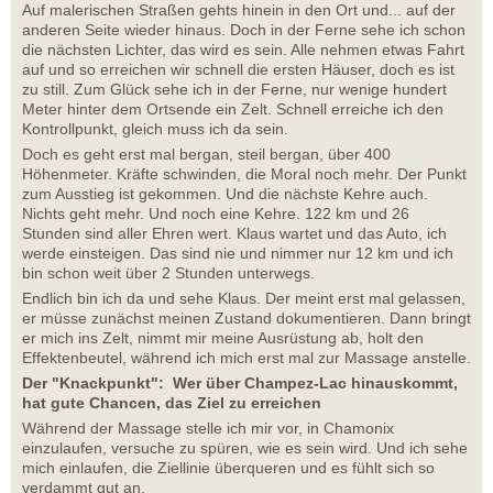
Auf malerischen Straßen gehts hinein in den Ort und... auf der
anderen Seite wieder hinaus. Doch in der Ferne sehe ich schon
die nächsten Lichter, das wird es sein. Alle nehmen etwas Fahrt
auf und so erreichen wir schnell die ersten Häuser, doch es ist
zu still. Zum Glück sehe ich in der Ferne, nur wenige hundert
Meter hinter dem Ortsende ein Zelt. Schnell erreiche ich den
Kontrollpunkt, gleich muss ich da sein.
Doch es geht erst mal bergan, steil bergan, über 400
Höhenmeter. Kräfte schwinden, die Moral noch mehr. Der Punkt
zum Ausstieg ist gekommen. Und die nächste Kehre auch.
Nichts geht mehr. Und noch eine Kehre. 122 km und 26
Stunden sind aller Ehren wert. Klaus wartet und das Auto, ich
werde einsteigen. Das sind nie und nimmer nur 12 km und ich
bin schon weit über 2 Stunden unterwegs.
Endlich bin ich da und sehe Klaus. Der meint erst mal gelassen,
er müsse zunächst meinen Zustand dokumentieren. Dann bringt
er mich ins Zelt, nimmt mir meine Ausrüstung ab, holt den
Effektenbeutel, während ich mich erst mal zur Massage anstelle.
Der "Knackpunkt": Wer über Champez-Lac hinauskommt,
hat gute Chancen, das Ziel zu erreichen
Während der Massage stelle ich mir vor, in Chamonix
einzulaufen, versuche zu spüren, wie es sein wird. Und ich sehe
mich einlaufen, die Ziellinie überqueren und es fühlt sich so
verdammt gut an.