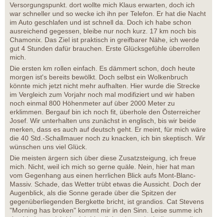
Versorgungspunkt. dort wollte mich Klaus erwarten, doch ich
war schneller und so wecke ich ihn per Telefon. Er hat die Nacht
im Auto geschlafen und ist schnell da. Doch ich habe schon
ausreichend gegessen, bleibe nur noch kurz. 17 km noch bis
Chamonix. Das Ziel ist praktisch in greifbarer Nähe, ich werde
gut 4 Stunden dafür brauchen. Erste Glücksgefühle überrollen
mich.
Die ersten km rollen einfach. Es dämmert schon, doch heute
morgen ist's bereits bewölkt. Doch selbst ein Wolkenbruch
könnte mich jetzt nicht mehr aufhalten. Hier wurde die Strecke
im Vergleich zum Vorjahr noch mal modifiziert und wir haben
noch einmal 800 Höhenmeter auf über 2000 Meter zu
erklimmen. Bergauf bin ich noch fit, überhole den Österreicher
Josef. Wir unterhalten uns zunächst in englisch, bis wir beide
merken, dass es auch auf deutsch geht. Er meint, für mich wäre
die 40 Std.-Schallmauer noch zu knacken, ich bin skeptisch. Wir
wünschen uns viel Glück.
Die meisten ärgern sich über diese Zusatzsteigung, ich freue
mich. Nicht, weil ich mich so gerne quäle. Nein, hier hat man
vom Gegenhang aus einen herrlichen Blick aufs Mont-Blanc-
Massiv. Schade, das Wetter trübt etwas die Aussicht. Doch der
Augenblick, als die Sonne gerade über die Spitzen der
gegenüberliegenden Bergkette bricht, ist grandios. Cat Stevens
"Morning has broken" kommt mir in den Sinn. Leise summe ich