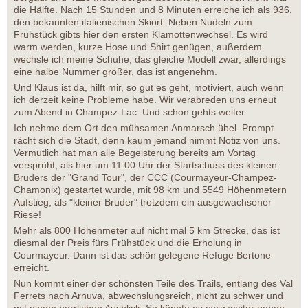
die Hälfte. Nach 15 Stunden und 8 Minuten erreiche ich als 936.
den bekannten italienischen Skiort. Neben Nudeln zum
Frühstück gibts hier den ersten Klamottenwechsel. Es wird
warm werden, kurze Hose und Shirt genügen, außerdem
wechsle ich meine Schuhe, das gleiche Modell zwar, allerdings
eine halbe Nummer größer, das ist angenehm.
Und Klaus ist da, hilft mir, so gut es geht, motiviert, auch wenn
ich derzeit keine Probleme habe. Wir verabreden uns erneut
zum Abend in Champez-Lac. Und schon gehts weiter.
Ich nehme dem Ort den mühsamen Anmarsch übel. Prompt
rächt sich die Stadt, denn kaum jemand nimmt Notiz von uns.
Vermutlich hat man alle Begeisterung bereits am Vortag
versprüht, als hier um 11:00 Uhr der Startschuss des kleinen
Bruders der "Grand Tour", der CCC (Courmayeur-Champez-
Chamonix) gestartet wurde, mit 98 km und 5549 Höhenmetern
Aufstieg, als "kleiner Bruder" trotzdem ein ausgewachsener
Riese!
Mehr als 800 Höhenmeter auf nicht mal 5 km Strecke, das ist
diesmal der Preis fürs Frühstück und die Erholung in
Courmayeur. Dann ist das schön gelegene Refuge Bertone
erreicht.
Nun kommt einer der schönsten Teile des Trails, entlang des Val
Ferrets nach Arnuva, abwechslungsreich, nicht zu schwer und