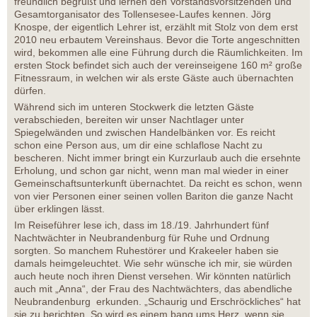
freundlich begrüßt und lernen den Vorstandsvorsitzenden und
Gesamtorganisator des Tollensesee-Laufes kennen. Jörg
Knospe, der eigentlich Lehrer ist, erzählt mit Stolz von dem erst
2010 neu erbautem Vereinshaus. Bevor die Torte angeschnitten
wird, bekommen alle eine Führung durch die Räumlichkeiten. Im
ersten Stock befindet sich auch der vereinseigene 160 m² große
Fitnessraum, in welchen wir als erste Gäste auch übernachten
dürfen.
Während sich im unteren Stockwerk die letzten Gäste
verabschieden, bereiten wir unser Nachtlager unter
Spiegelwänden und zwischen Handelbänken vor. Es reicht
schon eine Person aus, um dir eine schlaflose Nacht zu
bescheren. Nicht immer bringt ein Kurzurlaub auch die ersehnte
Erholung, und schon gar nicht, wenn man mal wieder in einer
Gemeinschaftsunterkunft übernachtet. Da reicht es schon, wenn
von vier Personen einer seinen vollen Bariton die ganze Nacht
über erklingen lässt.
Im Reiseführer lese ich, dass im 18./19. Jahrhundert fünf
Nachtwächter in Neubrandenburg für Ruhe und Ordnung
sorgten. So manchem Ruhestörer und Krakeeler haben sie
damals heimgeleuchtet. Wie sehr wünsche ich mir, sie würden
auch heute noch ihren Dienst versehen. Wir könnten natürlich
auch mit „Anna“, der Frau des Nachtwächters, das abendliche
Neubrandenburg erkunden. „Schaurig und Erschröckliches“ hat
sie zu berichten. So wird es einem bang ums Herz, wenn sie