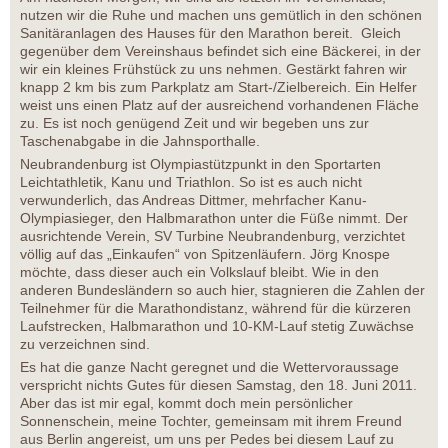
nutzen wir die Ruhe und machen uns gemütlich in den schönen
Sanitäranlagen des Hauses für den Marathon bereit. Gleich
gegenüber dem Vereinshaus befindet sich eine Bäckerei, in der
wir ein kleines Frühstück zu uns nehmen. Gestärkt fahren wir
knapp 2 km bis zum Parkplatz am Start-/Zielbereich. Ein Helfer
weist uns einen Platz auf der ausreichend vorhandenen Fläche
zu. Es ist noch genügend Zeit und wir begeben uns zur
Taschenabgabe in die Jahnsporthalle.
Neubrandenburg ist Olympiastützpunkt in den Sportarten
Leichtathletik, Kanu und Triathlon. So ist es auch nicht
verwunderlich, das Andreas Dittmer, mehrfacher Kanu-
Olympiasieger, den Halbmarathon unter die Füße nimmt. Der
ausrichtende Verein, SV Turbine Neubrandenburg, verzichtet
völlig auf das „Einkaufen“ von Spitzenläufern. Jörg Knospe
möchte, dass dieser auch ein Volkslauf bleibt. Wie in den
anderen Bundesländern so auch hier, stagnieren die Zahlen der
Teilnehmer für die Marathondistanz, während für die kürzeren
Laufstrecken, Halbmarathon und 10-KM-Lauf stetig Zuwächse
zu verzeichnen sind.
Es hat die ganze Nacht geregnet und die Wettervoraussage
verspricht nichts Gutes für diesen Samstag, den 18. Juni 2011.
Aber das ist mir egal, kommt doch mein persönlicher
Sonnenschein, meine Tochter, gemeinsam mit ihrem Freund
aus Berlin angereist, um uns per Pedes bei diesem Lauf zu