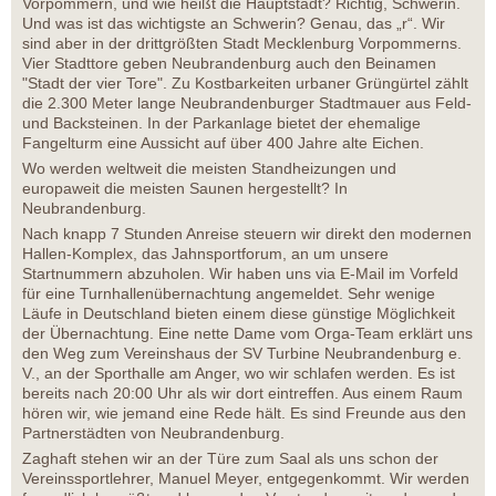
Vorpommern, und wie heißt die Hauptstadt? Richtig, Schwerin.
Und was ist das wichtigste an Schwerin? Genau, das „r“. Wir
sind aber in der drittgrößten Stadt Mecklenburg Vorpommerns.
Vier Stadttore geben Neubrandenburg auch den Beinamen
"Stadt der vier Tore". Zu Kostbarkeiten urbaner Grüngürtel zählt
die 2.300 Meter lange Neubrandenburger Stadtmauer aus Feld-
und Backsteinen. In der Parkanlage bietet der ehemalige
Fangelturm eine Aussicht auf über 400 Jahre alte Eichen.
Wo werden weltweit die meisten Standheizungen und
europaweit die meisten Saunen hergestellt? In
Neubrandenburg.
Nach knapp 7 Stunden Anreise steuern wir direkt den modernen
Hallen-Komplex, das Jahnsportforum, an um unsere
Startnummern abzuholen. Wir haben uns via E-Mail im Vorfeld
für eine Turnhallenübernachtung angemeldet. Sehr wenige
Läufe in Deutschland bieten einem diese günstige Möglichkeit
der Übernachtung. Eine nette Dame vom Orga-Team erklärt uns
den Weg zum Vereinshaus der SV Turbine Neubrandenburg e.
V., an der Sporthalle am Anger, wo wir schlafen werden. Es ist
bereits nach 20:00 Uhr als wir dort eintreffen. Aus einem Raum
hören wir, wie jemand eine Rede hält. Es sind Freunde aus den
Partnerstädten von Neubrandenburg.
Zaghaft stehen wir an der Türe zum Saal als uns schon der
Vereinssportlehrer, Manuel Meyer, entgegenkommt. Wir werden