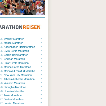
.26
Sydney Marathon
.26
Médoc Marathon
.26
Kopenhagen Halbmarathon
.26
BMW Berlin-Marathon
.26
Cardiff Halbmarathon
.26
Chicago Marathon
.26
Polar Circle Marathon
.26
Marine Corps Marathon
.26
Mainova Frankfurt Maratho...
.26
New York City Marathon
.26
Athens Authentic Marathon
.26
Valencia Marathon
.26
Shanghai Marathon
.26
Honolulu Marathon
.27
Tokio Marathon
.27
Boston Marathon
.27
London Marathon