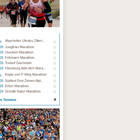
Mayrhofen Ultraks Zillert...
26
.26
Jungfrau-Marathon
.26
Usedom-Marathon
.26
Fehmarn-Marathon
.26
Torlauf Dachstein
.26
Flensburg liebt dich Mara...
Kopie von P-Weg Marathon
26
.26
Südtirol Drei Zinnen Alpi...
.26
Erfurt Marathon
.26
Scholle Natur Marathon
re Termine