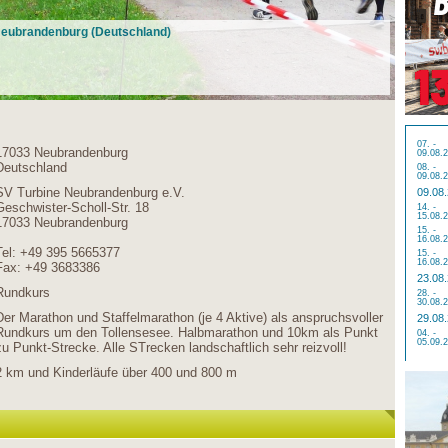
 Neubrandenburg (Deutschland)
07. -
17033 Neubrandenburg
09.08.
Deutschland
08. -
09.08.
SV Turbine Neubrandenburg e.V.
09.08
Geschwister-Scholl-Str. 18
14. -
15.08.
17033 Neubrandenburg
15. -
16.08.
Tel: +49 395 5665377
15. -
16.08.
Fax: +49 3683386
23.08
Rundkurs
28. -
30.08.
Der Marathon und Staffelmarathon (je 4 Aktive) als anspruchsvoller
29.08
Rundkurs um den Tollensesee. Halbmarathon und 10km als Punkt
04. -
05.09.
zu Punkt-Strecke. Alle STrecken landschaftlich sehr reizvoll!
2 km und Kinderläufe über 400 und 800 m