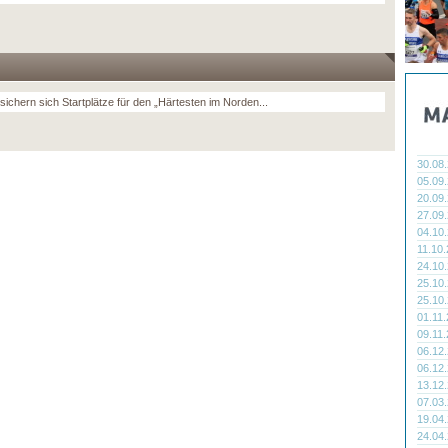
sichern sich Startplätze für den „Härtesten im Norden...
30.08
05.09
20.09
27.09
04.10
11.10
24.10
25.10
25.10
01.11
09.11
06.12
06.12
13.12
07.03
19.04
24.04