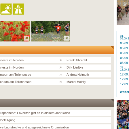
04. -
05.09.
05.09
05.09
05.09
05.09
rteste im Norden
Frank Albrecht
06.09
rteste im Norden
Dirk Liedtke
10. -
12.09.
12.09
sport am Tollensesee
Andrea Helmuth
12.09
ich um am Tollensesee
Marcel Heinig
12.09
weite
d spannend: Favoriten gibt es in diesem Jahr keine
beteiligung
tive Laufstrecke und ausgezeichnete Organisation