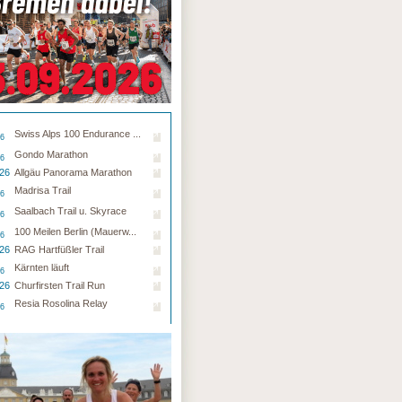
Swiss Alps 100 Endurance ...
26
Gondo Marathon
26
.26
Allgäu Panorama Marathon
Madrisa Trail
26
Saalbach Trail u. Skyrace
26
100 Meilen Berlin (Mauerw...
26
.26
RAG Hartfüßler Trail
Kärnten läuft
26
.26
Churfirsten Trail Run
Resia Rosolina Relay
26