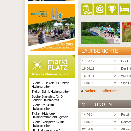
LAUFBERICHTE
17.06.17
Der Hä
18.06.11
Der Hä
18.06.11
Wasser
Suche 2 Tickets für Skinfit
11.06.05
Sieh D
Halbmarathon
weitere Laufberichte
Ticket Skinfit Halbmarathon
Suche Startplatz für 3-
Länder-Halbmarath
MELDUNGEN
Suche 2x Skinfit-
Halbmarathon
Ticket 3-Länder-
14.06.24
Es wir
Halbmarathon abzugeben
Suche Startplatz Skinfit
11.06.05
Rekord
Halbmarathon
02.06.05
Attrak
Ulm Halbmarathon /