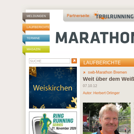
MELDUNGEN
LAUFBERICHTE
TERMINE
MAGAZIN
LAUFBERICHTE
swb-Marathon Bremen
Weit über dem Wei
07.10.12
Autor:
Herbert Orlinger