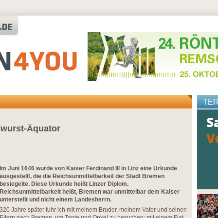
TE
ßwurst-Äquator
Im Juni 1646 wurde von Kaiser Ferdinand III in Linz eine Urkunde
ausgestellt, die die Reichsunmittelbarkeit der Stadt Bremen
besiegelte. Diese Urkunde heißt Linzer Diplom.
Reichsunmittelbarkeit heißt, Bremen war unmittelbar dem Kaiser
unterstellt und nicht einem Landesherrn.
320 Jahre später fuhr ich mit meinem Bruder, meinem Vater und seinen
Eltern nach Bremen, um Tante und Onkel zu besuchen; mit einem Fiat