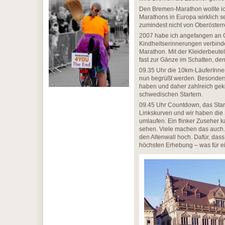
Den Bremen-Marathon wollte ich
Marathons in Europa wirklich seh
zumindest nicht von Oberösterr
2007 habe ich angefangen an O
Kindheitserinnerungen verbinde
Marathon. Mit der Kleiderbeutel
fast zur Gänze im Schatten, den 
09.35 Uhr die 10km-LäuferInnen
nun begrüßt werden. Besonders 
haben und daher zahlreich gek
schwedischen Startern.
09.45 Uhr Countdown, das Start
Linkskurven und wir haben die S
umlaufen. Ein flinker Zuseher 
sehen. Viele machen das auch.
den Altenwall hoch. Dafür, das
höchsten Erhebung – was für ein