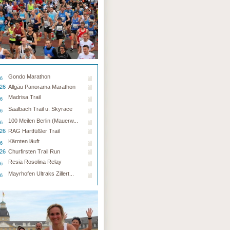
Gondo Marathon
26
.26
Allgäu Panorama Marathon
Madrisa Trail
26
Saalbach Trail u. Skyrace
26
100 Meilen Berlin (Mauerw...
26
.26
RAG Hartfüßler Trail
Kärnten läuft
26
.26
Churfirsten Trail Run
Resia Rosolina Relay
26
Mayrhofen Ultraks Zillert...
26