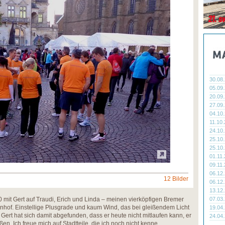
30.08
05.09
20.09
27.09
04.10
11.10
24.10
25.10
25.10
01.11
09.11
06.12
12 Bilder
06.12
13.12
 mit Gert auf Traudi, Erich und Linda – meinen vierköpfigen Bremer
07.03
hof. Einstellige Plusgrade und kaum Wind, das bei gleißendem Licht
19.04
Gert hat sich damit abgefunden, dass er heute nicht mitlaufen kann, er
24.04
n. Ich freue mich auf Stadtteile, die ich noch nicht kenne.