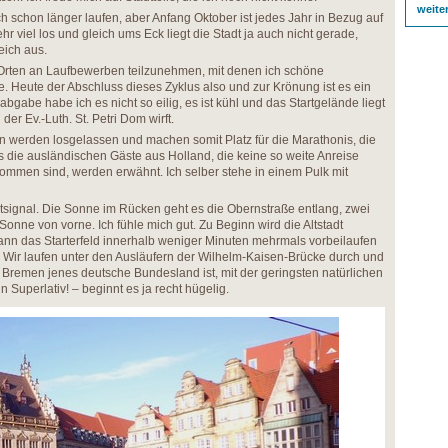
weite
 schon länger laufen, aber Anfang Oktober ist jedes Jahr in Bezug auf
r viel los und gleich ums Eck liegt die Stadt ja auch nicht gerade,
eich aus.
rten an Laufbewerben teilzunehmen, mit denen ich schöne
. Heute der Abschluss dieses Zyklus also und zur Krönung ist es ein
abgabe habe ich es nicht so eilig, es ist kühl und das Startgelände liegt
der Ev.-Luth. St. Petri Dom wirft.
 werden losgelassen und machen somit Platz für die Marathonis, die
die ausländischen Gäste aus Holland, die keine so weite Anreise
ommen sind, werden erwähnt. Ich selber stehe in einem Pulk mit
signal. Die Sonne im Rücken geht es die Obernstraße entlang, zwei
onne von vorne. Ich fühle mich gut. Zu Beginn wird die Altstadt
kann das Starterfeld innerhalb weniger Minuten mehrmals vorbeilaufen
 Wir laufen unter den Ausläufern der Wilhelm-Kaisen-Brücke durch und
s Bremen jenes deutsche Bundesland ist, mit der geringsten natürlichen
 Superlativ! – beginnt es ja recht hügelig.