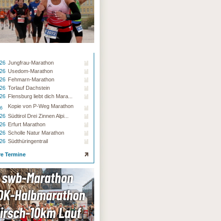
.26
Jungfrau-Marathon
.26
Usedom-Marathon
.26
Fehmarn-Marathon
.26
Torlauf Dachstein
.26
Flensburg liebt dich Mara...
Kopie von P-Weg Marathon
26
.26
Südtirol Drei Zinnen Alpi...
.26
Erfurt Marathon
.26
Scholle Natur Marathon
.26
Südthüringentrail
re Termine