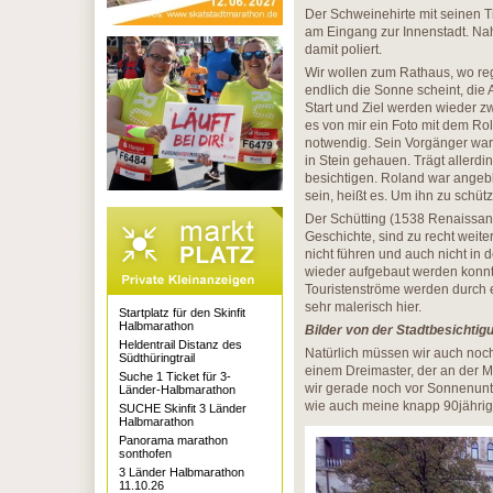
Der Schweinehirte mit seinen T
am Eingang zur Innenstadt. Na
damit poliert.
Wir wollen zum Rathaus, wo rege
endlich die Sonne scheint, die
Start und Ziel werden wieder 
es von mir ein Foto mit dem Rol
notwendig. Sein Vorgänger war 
in Stein gehauen. Trägt allerd
besichtigen. Roland war angebli
sein, heißt es. Um ihn zu schüt
Der Schütting (1538 Renaissanc
Geschichte, sind zu recht weite
nicht führen und auch nicht in
wieder aufgebaut werden konnte
Touristenströme werden durch en
sehr malerisch hier.
Startplatz für den Skinfit
Halbmarathon
Bilder von der Stadtbesichtig
Heldentrail Distanz des
Natürlich müssen wir auch noc
Südthüringtrail
einem Dreimaster, der an der 
Suche 1 Ticket für 3-
wir gerade noch vor Sonnenunt
Länder-Halbmarathon
wie auch meine knapp 90jährige
SUCHE Skinfit 3 Länder
Halbmarathon
Panorama marathon
sonthofen
3 Länder Halbmarathon
11.10.26