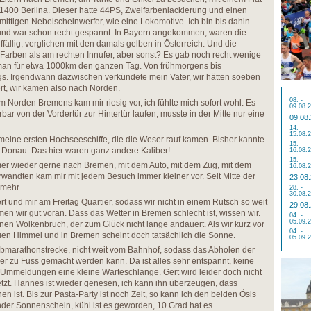
1400 Berlina. Dieser hatte 44PS, Zweifarbenlackierung und einen
mittigen Nebelscheinwerfer, wie eine Lokomotive. Ich bin bis dahin
und war schon recht gespannt. In Bayern angekommen, waren die
llig, verglichen mit den damals gelben in Österreich. Und die
e Farben als am rechten Innufer, aber sonst? Es gab noch recht wenige
man für etwa 1000km den ganzen Tag. Von frühmorgens bis
s. Irgendwann dazwischen verkündete mein Vater, wir hätten soeben
t, wir kamen also nach Norden.
08. -
Norden Bremens kam mir riesig vor, ich fühlte mich sofort wohl. Es
09.08.
ar von der Vordertür zur Hintertür laufen, musste in der Mitte nur eine
09.08
14. -
15.08.
eine ersten Hochseeschiffe, die die Weser rauf kamen. Bisher kannte
15. -
er Donau. Das hier waren ganz andere Kaliber!
16.08.
15. -
mer wieder gerne nach Bremen, mit dem Auto, mit dem Zug, mit dem
16.08.
andten kam mir mit jedem Besuch immer kleiner vor. Seit Mitte der
23.08
 mehr.
28. -
30.08.
 und mir am Freitag Quartier, sodass wir nicht in einem Rutsch so weit
29.08
 wir gut voran. Dass das Wetter in Bremen schlecht ist, wissen wir.
04. -
05.09.
en Wolkenbruch, der zum Glück nicht lange andauert. Als wir kurz vor
04. -
uen Himmel und in Bremen scheint doch tatsächlich die Sonne.
05.09.
lbmarathonstrecke, nicht weit vom Bahnhof, sodass das Abholen der
er zu Fuss gemacht werden kann. Da ist alles sehr entspannt, keine
 Ummeldungen eine kleine Warteschlange. Gert wird leider doch nicht
letzt. Hannes ist wieder genesen, ich kann ihn überzeugen, dass
 ist. Bis zur Pasta-Party ist noch Zeit, so kann ich den beiden Ösis
der Sonnenschein, kühl ist es geworden, 10 Grad hat es.