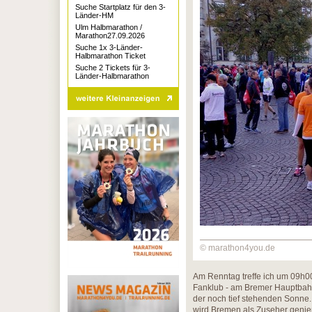
Suche Startplatz für den 3-
Länder-HM
Ulm Halbmarathon /
Marathon27.09.2026
Suche 1x 3-Länder-
Halbmarathon Ticket
Suche 2 Tickets für 3-
Länder-Halbmarathon
© marathon4you.de
Am Renntag treffe ich um 09h00
Fanklub - am Bremer Hauptbahn
der noch tief stehenden Sonne. 
wird Bremen als Zuseher genieße