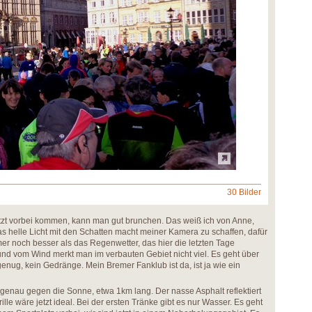
30 Bilder
etzt vorbei kommen, kann man gut brunchen. Das weiß ich von Anne,
s helle Licht mit den Schatten macht meiner Kamera zu schaffen, dafür
mmer noch besser als das Regenwetter, das hier die letzten Tage
 und vom Wind merkt man im verbauten Gebiet nicht viel. Es geht über
 genug, kein Gedränge. Mein Bremer Fanklub ist da, ist ja wie ein
genau gegen die Sonne, etwa 1km lang. Der nasse Asphalt reflektiert
lle wäre jetzt ideal. Bei der ersten Tränke gibt es nur Wasser. Es geht