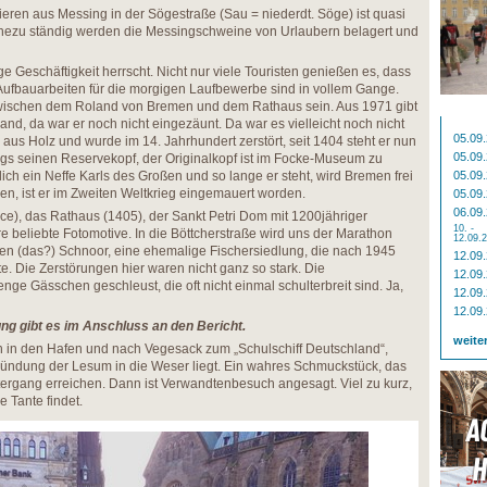
ieren aus Messing in der Sögestraße (Sau = niederdt. Söge) ist quasi
hezu ständig werden die Messingschweine von Urlaubern belagert und
 Geschäftigkeit herrscht. Nicht nur viele Touristen genießen es, dass
 Aufbauarbeiten für die morgigen Laufbewerbe sind in vollem Gange.
zwischen dem Roland von Bremen und dem Rathaus sein. Aus 1971 gibt
and, da war er noch nicht eingezäunt. Da war es vielleicht noch nicht
05.09
aus Holz und wurde im 14. Jahrhundert zerstört, seit 1404 steht er nun
05.09
ings seinen Reservekopf, der Originalkopf ist im Focke-Museum zu
ch ein Neffe Karls des Großen und so lange er steht, wird Bremen frei
05.09
zen, ist er im Zweiten Weltkrieg eingemauert worden.
05.09
06.09
e), das Rathaus (1405), der Sankt Petri Dom mit 1200jähriger
10. -
re beliebte Fotomotive. In die Böttcherstraße wird uns der Marathon
12.09.
 den (das?) Schnoor, eine ehemalige Fischersiedlung, die nach 1945
12.09
. Die Zerstörungen hier waren nicht ganz so stark. Die
12.09
ge Gässchen geschleust, die oft nicht einmal schulterbreit sind. Ja,
12.09
12.09
ung gibt es im Anschluss an den Bericht.
weite
h in den Hafen und nach Vegesack zum „Schulschiff Deutschland“,
Mündung der Lesum in die Weser liegt. Ein wahres Schmuckstück, das
ergang erreichen. Dann ist Verwandtenbesuch angesagt. Viel zu kurz,
 Tante findet.