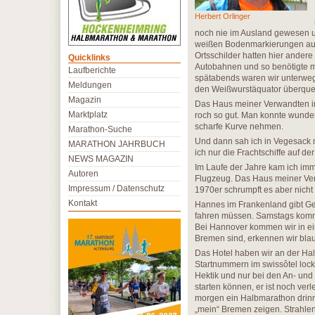
Herbert Orlinger
noch nie im Ausland gewesen 
weißen Bodenmarkierungen auffä
Ortsschilder hatten hier ander
Quicklinks
Autobahnen und so benötigte 
Laufberichte
spätabends waren wir unterweg
Meldungen
den Weißwurstäquator überquer
Magazin
Das Haus meiner Verwandten im 
Marktplatz
roch so gut. Man konnte wunderb
scharfe Kurve nehmen.
Marathon-Suche
Und dann sah ich in Vegesack m
MARATHON JAHRBUCH
ich nur die Frachtschiffe auf d
NEWS MAGAZIN
Im Laufe der Jahre kam ich im
Autoren
Flugzeug. Das Haus meiner Verw
Impressum / Datenschutz
1970er schrumpft es aber nicht
Kontakt
Hannes im Frankenland gibt Gert
fahren müssen. Samstags kommen
Bei Hannover kommen wir in ein
Bremen sind, erkennen wir bla
Das Hotel haben wir an der Ha
Startnummern im swissôtel lock
Hektik und nur bei den An- und
starten können, er ist noch ver
morgen ein Halbmarathon drinnen
„mein“ Bremen zeigen. Strahlen