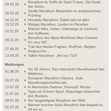
Marathon du Golfe de Saint-Tropez: Die Küste
29.03.26
der Schön...
Sevilla Marathon: Bestzeiten im andalusischen
20.02.26
Frühling
14.12.25
Honolulu Marathon: Dabei sein ist alles
13.12.25
Málaga Marathon: Laufen im Paradies
Malnad Ultra, Indien: Unterwegs im Zentrum
22.11.25
des Kaffeean...
Marathon des Alpes-Maritimes Nice-Cannes:
09.11.25
It‘s very NIC...
Trail des Hautes Fagnes, Xhoffraix, Belgien:
27.09.25
Anspruchsv...
13.09.25
Tallinn Marathon: „We run TLN“
Meldungen
Vor 50 Jahren: Das historische Marathonlauf des
01.08.26
Waldema...
European Marathon Classics: Jede
15.07.26
Marathongeschichte zäh...
13.07.26
In Memoriam Dietmar „Pumuckl“ Mücke
Hype um Extrem-Sport: Reportage beleuchtet
11.07.26
den Breitens...
09.07.26
Der langweiligste Marathon der Welt
Männer brechen beim Marathon fast doppelt so
02.07.26
oft ein wi...