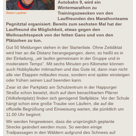
Autobahn 9, wird ein
Wintermarathon zu
Trainingszwecken von den
Anton Lautner
Lauffreunden des Marathonteams
Pegnitztal organisiert. Bereits zum sechsten Mal hat der
Lauffreund die Möglichkeit, etwas gegen den
Weihnachtsspeck von der fetten Gans und von den
Plätzchen zu tun.
Gut 50 Meldungen stehen in der Starterliste. Ohne Zeitdiktat
wird hier an die Distanz herangegangen, denn, so heißt es in
der Einladung, „wir laufen gemeinsam in der Gruppe und in
moderatem Tempo“. Mit sechs Minuten pro Kilometer können
auch Hobbyläufer mitmachen und das Gute ist, dann man nicht
alle vier Etappen mitlaufen muss, sondern erst später einsteigen
oder frühen seinen Lauf beenden kann.
Zwar ist der Parkplatz am Schulzentrum in der Happurger
Straße schon besetzt, doch auf dem benachbarten Plärrer
(Volksfestplatz) finden sich genügend Stellplätze. Vor der Schule
hängt schon eine große Traube von Läufern, die auf die
offizielle Begrüßung und Einweisung warten, die pünktlich um
11.00 Uhr beginnt.
Wir werden hingewiesen, dass die ursprünglich geplante
Strecke geändert werden muss. So werden einige
Trailpassagen in den Wäldern aufgrund des Schnees auf