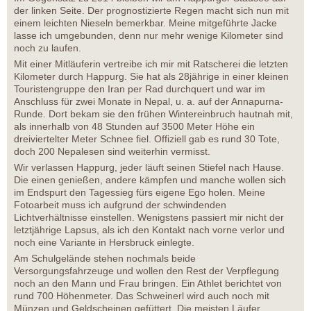
der linken Seite. Der prognostizierte Regen macht sich nun mit
einem leichten Nieseln bemerkbar. Meine mitgeführte Jacke
lasse ich umgebunden, denn nur mehr wenige Kilometer sind
noch zu laufen.
Mit einer Mitläuferin vertreibe ich mir mit Ratscherei die letzten
Kilometer durch Happurg. Sie hat als 28jährige in einer kleinen
Touristengruppe den Iran per Rad durchquert und war im
Anschluss für zwei Monate in Nepal, u. a. auf der Annapurna-
Runde. Dort bekam sie den frühen Wintereinbruch hautnah mit,
als innerhalb von 48 Stunden auf 3500 Meter Höhe ein
dreiviertelter Meter Schnee fiel. Offiziell gab es rund 30 Tote,
doch 200 Nepalesen sind weiterhin vermisst.
Wir verlassen Happurg, jeder läuft seinen Stiefel nach Hause.
Die einen genießen, andere kämpfen und manche wollen sich
im Endspurt den Tagessieg fürs eigene Ego holen. Meine
Fotoarbeit muss ich aufgrund der schwindenden
Lichtverhältnisse einstellen. Wenigstens passiert mir nicht der
letztjährige Lapsus, als ich den Kontakt nach vorne verlor und
noch eine Variante in Hersbruck einlegte.
Am Schulgelände stehen nochmals beide
Versorgungsfahrzeuge und wollen den Rest der Verpflegung
noch an den Mann und Frau bringen. Ein Athlet berichtet von
rund 700 Höhenmeter. Das Schweinerl wird auch noch mit
Münzen und Geldscheinen gefüttert. Die meisten Läufer