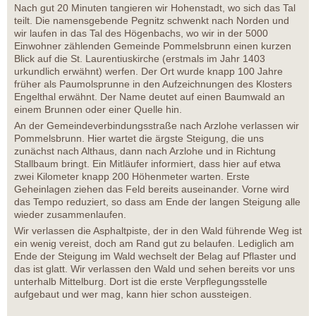
Nach gut 20 Minuten tangieren wir Hohenstadt, wo sich das Tal
teilt. Die namensgebende Pegnitz schwenkt nach Norden und
wir laufen in das Tal des Högenbachs, wo wir in der 5000
Einwohner zählenden Gemeinde Pommelsbrunn einen kurzen
Blick auf die St. Laurentiuskirche (erstmals im Jahr 1403
urkundlich erwähnt) werfen. Der Ort wurde knapp 100 Jahre
früher als Paumolsprunne in den Aufzeichnungen des Klosters
Engelthal erwähnt. Der Name deutet auf einen Baumwald an
einem Brunnen oder einer Quelle hin.
An der Gemeindeverbindungsstraße nach Arzlohe verlassen wir
Pommelsbrunn. Hier wartet die ärgste Steigung, die uns
zunächst nach Althaus, dann nach Arzlohe und in Richtung
Stallbaum bringt. Ein Mitläufer informiert, dass hier auf etwa
zwei Kilometer knapp 200 Höhenmeter warten. Erste
Geheinlagen ziehen das Feld bereits auseinander. Vorne wird
das Tempo reduziert, so dass am Ende der langen Steigung alle
wieder zusammenlaufen.
Wir verlassen die Asphaltpiste, der in den Wald führende Weg ist
ein wenig vereist, doch am Rand gut zu belaufen. Lediglich am
Ende der Steigung im Wald wechselt der Belag auf Pflaster und
das ist glatt. Wir verlassen den Wald und sehen bereits vor uns
unterhalb Mittelburg. Dort ist die erste Verpflegungsstelle
aufgebaut und wer mag, kann hier schon aussteigen.