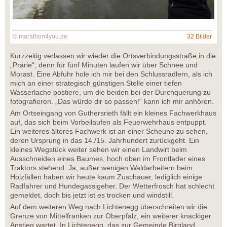
© marathon4you.de
32 Bilder
Kurzzeitig verlassen wir wieder die Ortsverbindungsstraße in die
„Prärie“, denn für fünf Minuten laufen wir über Schnee und
Morast. Eine Abfuhr hole ich mir bei den Schlussradlern, als ich
mich an einer strategisch günstigen Stelle einer tiefen
Wasserlache postiere, um die beiden bei der Durchquerung zu
fotografieren. „Das würde dir so passen!“ kann ich mir anhören.
Am Ortseingang von Guthersrieth fällt ein kleines Fachwerkhaus
auf, das sich beim Vorbeilaufen als Feuerwehrhaus entpuppt.
Ein weiteres älteres Fachwerk ist an einer Scheune zu sehen,
deren Ursprung in das 14./15. Jahrhundert zurückgeht. Ein
kleines Wegstück weiter sehen wir einen Landwirt beim
Ausschneiden eines Baumes, hoch oben im Frontlader eines
Traktors stehend. Ja, außer wenigen Waldarbeitern beim
Holzfällen haben wir heute kaum Zuschauer, lediglich einige
Radfahrer und Hundegassigeher. Der Wetterfrosch hat schlecht
gemeldet, doch bis jetzt ist es trocken und windstill.
Auf dem weiteren Weg nach Lichtenegg überschreiten wir die
Grenze von Mittelfranken zur Oberpfalz, ein weiterer knackiger
Anstieg wartet. In Lichtenegg, das zur Gemeinde Birgland