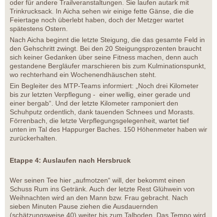
oder für andere Trailveranstaltungen. Sie laufen autark mit
Trinkrucksack. In Aicha sehen wir einige fette Gänse, die die
Feiertage noch überlebt haben, doch der Metzger wartet
spätestens Ostern.
Nach Aicha beginnt die letzte Steigung, die das gesamte Feld in
den Gehschritt zwingt. Bei den 20 Steigungsprozenten braucht
sich keiner Gedanken über seine Fitness machen, denn auch
gestandene Bergläufer marschieren bis zum Kulminationspunkt,
wo rechterhand ein Wochenendhäuschen steht.
Ein Begleiter des MTP-Teams informiert: „Noch drei Kilometer
bis zur letzten Verpflegung - einer wellig, einer gerade und
einer bergab“. Und der letzte Kilometer ramponiert den
Schuhputz ordentlich, dank tauenden Schnees und Morasts.
Förrenbach, die letzte Verpflegungsgelegenheit, wartet tief
unten im Tal des Happurger Baches. 150 Höhenmeter haben wir
zurückerhalten.
Etappe 4: Auslaufen nach Hersbruck
Wer seinen Tee hier „aufmotzen“ will, der bekommt einen
Schuss Rum ins Getränk. Auch der letzte Rest Glühwein von
Weihnachten wird an den Mann bzw. Frau gebracht. Nach
sieben Minuten Pause ziehen die Ausdauernden
(schätzungsweise 40) weiter bis zum Talboden. Das Tempo wird