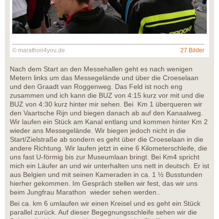
© marathon4you.de
27 Bilder
Nach dem Start an den Messehallen geht es nach wenigen
Metern links um das Messegelände und über die Croeselaan
und den Graadt van Roggenweg. Das Feld ist noch eng
zusammen und ich kann die BUZ von 4:15 kurz vor mit und die
BUZ von 4:30 kurz hinter mir sehen. Bei Km 1 überqueren wir
den Vaartsche Rijn und biegen danach ab auf den Kanaalweg.
Wir laufen ein Stück am Kanal entlang und kommen hinter Km 2
wieder ans Messegelände. Wir biegen jedoch nicht in die
Start/Zielstraße ab sondern es geht über die Croeselaan in die
andere Richtung. Wir laufen jetzt in eine 6 Kilometerschleife, die
uns fast U-förmig bis zur Museumlaan bringt. Bei Km4 spricht
mich ein Läufer an und wir unterhalten uns nett in deutsch. Er ist
aus Belgien und mit seinen Kameraden in ca. 1 ½ Busstunden
hierher gekommen. Im Gespräch stellen wir fest, das wir uns
beim Jungfrau Marathon wieder sehen werden..
Bei ca. km 6 umlaufen wir einen Kreisel und es geht ein Stück
parallel zurück. Auf dieser Begegnungsschleife sehen wir die