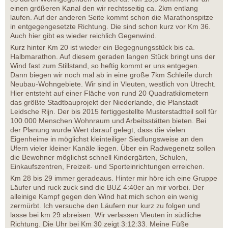
einen größeren Kanal den wir rechtsseitig ca. 2km entlang
laufen. Auf der anderen Seite kommt schon die Marathonspitze
in entgegengesetzte Richtung. Die sind schon kurz vor Km 36.
Auch hier gibt es wieder reichlich Gegenwind.
Kurz hinter Km 20 ist wieder ein Begegnungsstück bis ca.
Halbmarathon. Auf diesem geraden langen Stück bringt uns der
Wind fast zum Stillstand, so heftig kommt er uns entgegen.
Dann biegen wir noch mal ab in eine große 7km Schleife durch
Neubau-Wohngebiete. Wir sind in Vleuten, westlich von Utrecht.
Hier entsteht auf einer Fläche von rund 20 Quadratkilometern
das größte Stadtbauprojekt der Niederlande, die Planstadt
Leidsche Rijn. Der bis 2015 fertiggestellte Musterstadtteil soll für
100.000 Menschen Wohnraum und Arbeitsstätten bieten. Bei
der Planung wurde Wert darauf gelegt, dass die vielen
Eigenheime in möglichst kleinteiliger Siedlungsweise an den
Ufern vieler kleiner Kanäle liegen. Über ein Radwegenetz sollen
die Bewohner möglichst schnell Kindergärten, Schulen,
Einkaufszentren, Freizeit- und Sporteinrichtungen erreichen.
Km 28 bis 29 immer geradeaus. Hinter mir höre ich eine Gruppe
Läufer und ruck zuck sind die BUZ 4:40er an mir vorbei. Der
alleinige Kampf gegen den Wind hat mich schon ein wenig
zermürbt. Ich versuche den Läufern nur kurz zu folgen und
lasse bei km 29 abreisen. Wir verlassen Vleuten in südliche
Richtung. Die Uhr bei Km 30 zeigt 3:12:33. Meine Füße