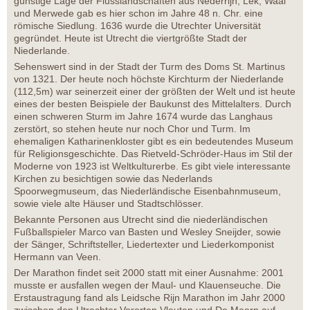
günstige Lage der Flusslandschaften aus Nederrijn, Lek, Waal
und Merwede gab es hier schon im Jahre 48 n. Chr. eine
römische Siedlung. 1636 wurde die Utrechter Universität
gegründet. Heute ist Utrecht die viertgrößte Stadt der
Niederlande.
Sehenswert sind in der Stadt der Turm des Doms St. Martinus
von 1321. Der heute noch höchste Kirchturm der Niederlande
(112,5m) war seinerzeit einer der größten der Welt und ist heute
eines der besten Beispiele der Baukunst des Mittelalters. Durch
einen schweren Sturm im Jahre 1674 wurde das Langhaus
zerstört, so stehen heute nur noch Chor und Turm. Im
ehemaligen Katharinenkloster gibt es ein bedeutendes Museum
für Religionsgeschichte. Das Rietveld-Schröder-Haus im Stil der
Moderne von 1923 ist Weltkulturerbe. Es gibt viele interessante
Kirchen zu besichtigen sowie das Nederlands
Spoorwegmuseum, das Niederländische Eisenbahnmuseum,
sowie viele alte Häuser und Stadtschlösser.
Bekannte Personen aus Utrecht sind die niederländischen
Fußballspieler Marco van Basten und Wesley Sneijder, sowie
der Sänger, Schriftsteller, Liedertexter und Liederkomponist
Hermann van Veen.
Der Marathon findet seit 2000 statt mit einer Ausnahme: 2001
musste er ausfallen wegen der Maul- und Klauenseuche. Die
Erstaustragung fand als Leidsche Rijn Marathon im Jahr 2000