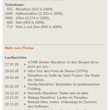
Teilnehmer:
551 Marathon (523 in 2009),
2008 Halbmarathon (2.333 in 2009),
2866 10km (3.274 in 2009),
820 5km (893 in 2009),
713 Kids 1 und 2km (650 in 2009),
Mehr zum Thema
Laufberichte
UTMB Verbier Marathon: In den Bergen ist es
27.07.26
doch am sch...
29.03.26
Ultra Tour des Forts de Namur (UTFN)
Marathon du Golfe de Saint-Tropez: Die Küste
29.03.26
der Schön...
Sevilla Marathon: Bestzeiten im andalusischen
20.02.26
Frühling
14.12.25
Honolulu Marathon: Dabei sein ist alles
13.12.25
Málaga Marathon: Laufen im Paradies
Malnad Ultra, Indien: Unterwegs im Zentrum
22.11.25
des Kaffeean...