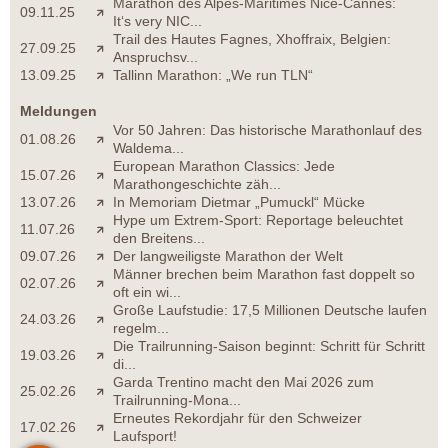
Marathon des Alpes-Maritimes Nice-Cannes:
09.11.25
It‘s very NIC...
Trail des Hautes Fagnes, Xhoffraix, Belgien:
27.09.25
Anspruchsv...
13.09.25
Tallinn Marathon: „We run TLN“
Meldungen
Vor 50 Jahren: Das historische Marathonlauf des
01.08.26
Waldema...
European Marathon Classics: Jede
15.07.26
Marathongeschichte zäh...
13.07.26
In Memoriam Dietmar „Pumuckl“ Mücke
Hype um Extrem-Sport: Reportage beleuchtet
11.07.26
den Breitens...
09.07.26
Der langweiligste Marathon der Welt
Männer brechen beim Marathon fast doppelt so
02.07.26
oft ein wi...
Große Laufstudie: 17,5 Millionen Deutsche laufen
24.03.26
regelm...
Die Trailrunning-Saison beginnt: Schritt für Schritt
19.03.26
di...
Garda Trentino macht den Mai 2026 zum
25.02.26
Trailrunning-Mona...
Erneutes Rekordjahr für den Schweizer
17.02.26
Laufsport!