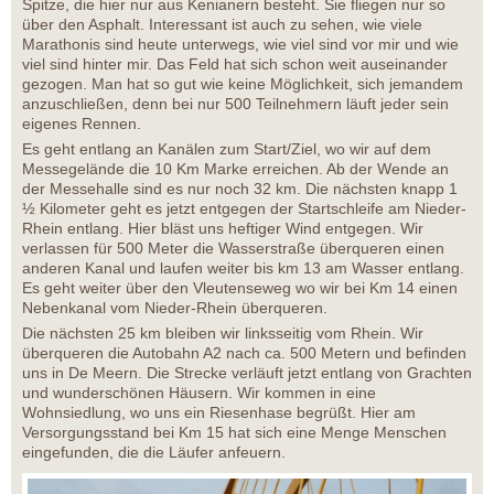
Spitze, die hier nur aus Kenianern besteht. Sie fliegen nur so
über den Asphalt. Interessant ist auch zu sehen, wie viele
Marathonis sind heute unterwegs, wie viel sind vor mir und wie
viel sind hinter mir. Das Feld hat sich schon weit auseinander
gezogen. Man hat so gut wie keine Möglichkeit, sich jemandem
anzuschließen, denn bei nur 500 Teilnehmern läuft jeder sein
eigenes Rennen.
Es geht entlang an Kanälen zum Start/Ziel, wo wir auf dem
Messegelände die 10 Km Marke erreichen. Ab der Wende an
der Messehalle sind es nur noch 32 km. Die nächsten knapp 1
½ Kilometer geht es jetzt entgegen der Startschleife am Nieder-
Rhein entlang. Hier bläst uns heftiger Wind entgegen. Wir
verlassen für 500 Meter die Wasserstraße überqueren einen
anderen Kanal und laufen weiter bis km 13 am Wasser entlang.
Es geht weiter über den Vleutenseweg wo wir bei Km 14 einen
Nebenkanal vom Nieder-Rhein überqueren.
Die nächsten 25 km bleiben wir linksseitig vom Rhein. Wir
überqueren die Autobahn A2 nach ca. 500 Metern und befinden
uns in De Meern. Die Strecke verläuft jetzt entlang von Grachten
und wunderschönen Häusern. Wir kommen in eine
Wohnsiedlung, wo uns ein Riesenhase begrüßt. Hier am
Versorgungsstand bei Km 15 hat sich eine Menge Menschen
eingefunden, die die Läufer anfeuern.