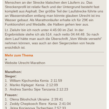
Menschen an der Strecke klatschen den Läufern zu. Das
Streckenprofil ist relativ flach und der Untergrund besteht fast
komplett aus Asphalt. Der größte Teil der Laufstrecke führte uns
an Wasserstraßen entlang man könnte glauben Utrecht ist ins
Wasser gebaut. Als Marathonläufer erhalte ich für 29€ ein
Funktionshirt und Medaille, die Halben gehen leer aus.
Lt. Zieluhr bin ich noch unter 4:45:00 im Ziel. In der
Ergebnisliste stehe ich als 514. nach netto 04:44:48. So nach
dem Lauf hätte man auch die Überschrift „Vom Winde verweht“
nehmen können, was auch an den Siegerzeiten von heute
ersichtlich ist.
Mehr zum Thema
Website Utrecht Marathon
Marathon:
Sieger:
1. William Kipchumba Kenia 2:11:59
2. Mariko Kiplagat Kenia 2:12:09
3. Andrea Sambu Sipe Tanzania 2:12:23
Frauen:
1. Olena Biloshchuk Ukraine 2:39:41
2. Zeddy Chepkoech Rere Kenia 2:41:04
3. Jirina Kocianova Tschechien 2:57:33