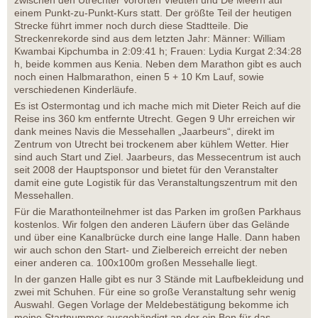
zwischen den Utrechter Vororten Vleuten und De Meern auf
einem Punkt-zu-Punkt-Kurs statt. Der größte Teil der heutigen
Strecke führt immer noch durch diese Stadtteile. Die
Streckenrekorde sind aus dem letzten Jahr: Männer: William
Kwambai Kipchumba in 2:09:41 h; Frauen: Lydia Kurgat 2:34:28
h, beide kommen aus Kenia. Neben dem Marathon gibt es auch
noch einen Halbmarathon, einen 5 + 10 Km Lauf, sowie
verschiedenen Kinderläufe.
Es ist Ostermontag und ich mache mich mit Dieter Reich auf die
Reise ins 360 km entfernte Utrecht. Gegen 9 Uhr erreichen wir
dank meines Navis die Messehallen „Jaarbeurs“, direkt im
Zentrum von Utrecht bei trockenem aber kühlem Wetter. Hier
sind auch Start und Ziel. Jaarbeurs, das Messecentrum ist auch
seit 2008 der Hauptsponsor und bietet für den Veranstalter
damit eine gute Logistik für das Veranstaltungszentrum mit den
Messehallen.
Für die Marathonteilnehmer ist das Parken im großen Parkhaus
kostenlos. Wir folgen den anderen Läufern über das Gelände
und über eine Kanalbrücke durch eine lange Halle. Dann haben
wir auch schon den Start- und Zielbereich erreicht der neben
einer anderen ca. 100x100m großen Messehalle liegt.
In der ganzen Halle gibt es nur 3 Stände mit Laufbekleidung und
zwei mit Schuhen. Für eine so große Veranstaltung sehr wenig
Auswahl. Gegen Vorlage der Meldebestätigung bekomme ich
meine Startnummer ausgehändigt an der ein Bon für das