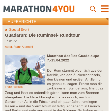
LAUFBERICHTE
Special Event
Guadarun: Die Ruminsel- Rundtour
15.04.22
Autor:
Frank Albrecht
Marathon des îles Guadeloupe
7.-15.04.2022
Der Rum stammt eigentlich aus der
Karibik, von den Zuckerrohrinseln,
den kleinen und großen Antillen, um
es genau zu sagen. Presst man die
Frank Albrecht
zerkleinerten Stengel aus, filtert das
Zeug und lässt es ordentlich gären, kann man zum Brennen
übergehen. Die klare Flüssigkeit hat es in sich, auch vom
Geruch her. Ab in die Fässer und ein paar Jahre rumliegen
lassen – und der Vieux Rhum ist fertig. Angenehm in Geruch
und Farbe und sehr anregend in der Wirkung. So haben wir es