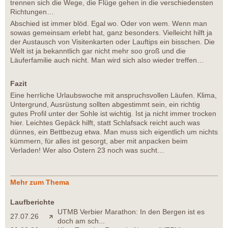
trennen sich die Wege, die Flüge gehen in die verschiedensten
Richtungen…
Abschied ist immer blöd. Egal wo. Oder von wem. Wenn man
sowas gemeinsam erlebt hat, ganz besonders. Vielleicht hilft ja
der Austausch von Visitenkarten oder Lauftips ein bisschen. Die
Welt ist ja bekanntlich gar nicht mehr soo groß und die
Läuferfamilie auch nicht. Man wird sich also wieder treffen…
Fazit
Eine herrliche Urlaubswoche mit anspruchsvollen Läufen. Klima,
Untergrund, Ausrüstung sollten abgestimmt sein, ein richtig
gutes Profil unter der Sohle ist wichtig. Ist ja nicht immer trocken
hier. Leichtes Gepäck hilft, statt Schlafsack reicht auch was
dünnes, ein Bettbezug etwa. Man muss sich eigentlich um nichts
kümmern, für alles ist gesorgt, aber mit anpacken beim
Verladen! Wer also Ostern 23 noch was sucht…
Mehr zum Thema
Laufberichte
UTMB Verbier Marathon: In den Bergen ist es
27.07.26
doch am sch...