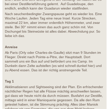
bei einer Destillerieführung gelernt. Auf Guadeloupe, den
endlich, endlich kann der Guadarun wieder stattfinden.
Nach seuchenbedingter Zwangspause geht es wieder los. Eine
Woche Laufen. Jeden Tag eine neue Insel. Kurze Strecken,
maximal 22 km, aber immer ordentlich Höhenmeter, und zwar
steile. Bei 30° nimmt einen das auch ganz schön mit. Von
Dschungel bis Steinwüste ist alles dabei. Abwechslung pur. So
liebe ich das.
Anreise
Ab Paris (Orly oder Charles-de-Gaulle) sitzt man 9 Stunden im
Flieger. Direkt nach Pointe-a-Pitre, der Hauptstadt. Dort
sammelt uns ein Bus auf und befördert uns ins Camp. Im
Dunkeln dann Zelte aufstellen (es wird schnell dunkel hier) und
zu Abend essen. Das ist der richtig anstrengende Teil.
Tag 1
Akklimatisieren und Sightseeing sind der Plan. Ein erfrischender
nächtlicher Regen hat alle Flüsse mächtig anschwellen lassen,
gut dass wir heute nicht da durch müssen. Busfahrt zur Destille,
mittags wird in einer Manioquerie gegessen. Da alle den Rum
getestet haben, ist die Stimmung prächtig. Alles über Maniok
erfahren wir von Germaine, die uns aus dem Mehl leckere