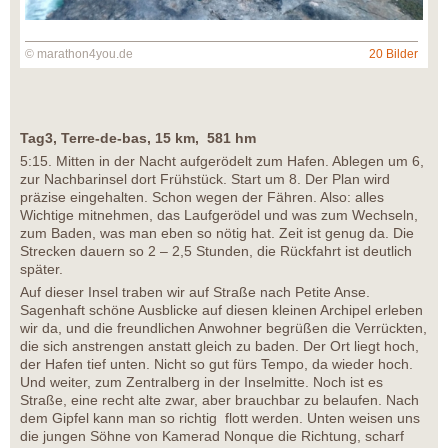
© marathon4you.de
20 Bilder
Tag3, Terre-de-bas, 15 km, 581 hm
5:15. Mitten in der Nacht aufgerödelt zum Hafen. Ablegen um 6,
zur Nachbarinsel dort Frühstück. Start um 8. Der Plan wird
präzise eingehalten. Schon wegen der Fähren. Also: alles
Wichtige mitnehmen, das Laufgerödel und was zum Wechseln,
zum Baden, was man eben so nötig hat. Zeit ist genug da. Die
Strecken dauern so 2 – 2,5 Stunden, die Rückfahrt ist deutlich
später.
Auf dieser Insel traben wir auf Straße nach Petite Anse.
Sagenhaft schöne Ausblicke auf diesen kleinen Archipel erleben
wir da, und die freundlichen Anwohner begrüßen die Verrückten,
die sich anstrengen anstatt gleich zu baden. Der Ort liegt hoch,
der Hafen tief unten. Nicht so gut fürs Tempo, da wieder hoch.
Und weiter, zum Zentralberg in der Inselmitte. Noch ist es
Straße, eine recht alte zwar, aber brauchbar zu belaufen. Nach
dem Gipfel kann man so richtig flott werden. Unten weisen uns
die jungen Söhne von Kamerad Nonque die Richtung, scharf