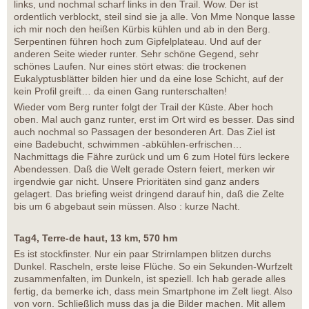
links, und nochmal scharf links in den Trail. Wow. Der ist
ordentlich verblockt, steil sind sie ja alle. Von Mme Nonque lasse
ich mir noch den heißen Kürbis kühlen und ab in den Berg.
Serpentinen führen hoch zum Gipfelplateau. Und auf der
anderen Seite wieder runter. Sehr schöne Gegend, sehr
schönes Laufen. Nur eines stört etwas: die trockenen
Eukalyptusblätter bilden hier und da eine lose Schicht, auf der
kein Profil greift… da einen Gang runterschalten!
Wieder vom Berg runter folgt der Trail der Küste. Aber hoch
oben. Mal auch ganz runter, erst im Ort wird es besser. Das sind
auch nochmal so Passagen der besonderen Art. Das Ziel ist
eine Badebucht, schwimmen -abkühlen-erfrischen…
Nachmittags die Fähre zurück und um 6 zum Hotel fürs leckere
Abendessen. Daß die Welt gerade Ostern feiert, merken wir
irgendwie gar nicht. Unsere Prioritäten sind ganz anders
gelagert. Das briefing weist dringend darauf hin, daß die Zelte
bis um 6 abgebaut sein müssen. Also : kurze Nacht.
Tag4, Terre-de haut, 13 km, 570 hm
Es ist stockfinster. Nur ein paar Strirnlampen blitzen durchs
Dunkel. Rascheln, erste leise Flüche. So ein Sekunden-Wurfzelt
zusammenfalten, im Dunkeln, ist speziell. Ich hab gerade alles
fertig, da bemerke ich, dass mein Smartphone im Zelt liegt. Also
von vorn. Schließlich muss das ja die Bilder machen. Mit allem