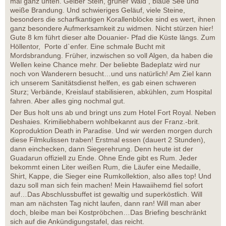
mal ganz unten. Gelber Stein, grüner Wald , blaue See und
weiße Brandung. Und schwieriges Geläuf, viele Steine,
besonders die scharfkantigen Korallenblöcke sind es wert, ihnen
ganz besondere Aufmerksamkeit zu widmen. Nicht stürzen hier!
Gute 8 km führt dieser alte Douanier- Pfad die Küste längs. Zum
Höllentor, Porte d`enfer. Eine schmale Bucht mit
Mordsbrandung. Früher, inzwischen so voll Algen, da haben die
Wellen keine Chance mehr. Der beliebte Badeplatz wird nur
noch von Wanderern besucht…und uns natürlich! Am Ziel kann
ich unserem Sanitätsdienst helfen, es gab einen schweren
Sturz; Verbände, Kreislauf stabilisieren, abkühlen, zum Hospital
fahren. Aber alles ging nochmal gut.
Der Bus holt uns ab und bringt uns zum Hotel Fort Royal. Neben
Deshaies. Krimiliebhabern wohlbekannt aus der Franz.-brit.
Koproduktion Death in Paradise. Und wir werden morgen durch
diese Filmkulissen traben! Erstmal essen (dauert 2 Stunden),
dann einchecken, dann Siegerehrung. Denn heute ist der
Guadarun offiziell zu Ende. Ohne Ende gibt es Rum. Jeder
bekommt einen Liter weißen Rum, die Läufer eine Medaille,
Shirt, Kappe, die Sieger eine Rumkollektion, also alles top! Und
dazu soll man sich fein machen! Mein Hawaiihemd fiel sofort
auf…Das Abschlussbuffet ist gewaltig und superköstlich. Will
man am nächsten Tag nicht laufen, dann ran! Will man aber
doch, bleibe man bei Kostpröbchen…Das Briefing beschränkt
sich auf die Ankündigungstafel, das reicht.