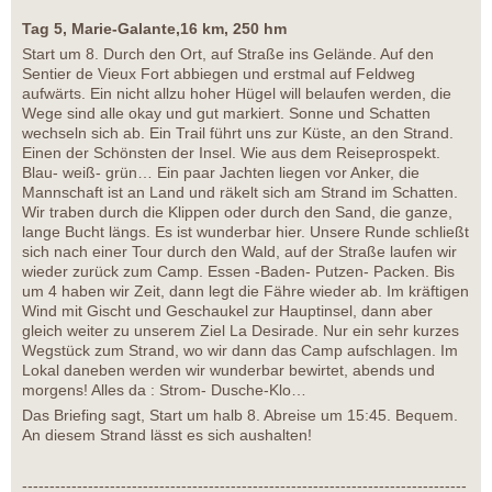
Tag 5, Marie-Galante,16 km, 250 hm
Start um 8. Durch den Ort, auf Straße ins Gelände. Auf den
Sentier de Vieux Fort abbiegen und erstmal auf Feldweg
aufwärts. Ein nicht allzu hoher Hügel will belaufen werden, die
Wege sind alle okay und gut markiert. Sonne und Schatten
wechseln sich ab. Ein Trail führt uns zur Küste, an den Strand.
Einen der Schönsten der Insel. Wie aus dem Reiseprospekt.
Blau- weiß- grün… Ein paar Jachten liegen vor Anker, die
Mannschaft ist an Land und räkelt sich am Strand im Schatten.
Wir traben durch die Klippen oder durch den Sand, die ganze,
lange Bucht längs. Es ist wunderbar hier. Unsere Runde schließt
sich nach einer Tour durch den Wald, auf der Straße laufen wir
wieder zurück zum Camp. Essen -Baden- Putzen- Packen. Bis
um 4 haben wir Zeit, dann legt die Fähre wieder ab. Im kräftigen
Wind mit Gischt und Geschaukel zur Hauptinsel, dann aber
gleich weiter zu unserem Ziel La Desirade. Nur ein sehr kurzes
Wegstück zum Strand, wo wir dann das Camp aufschlagen. Im
Lokal daneben werden wir wunderbar bewirtet, abends und
morgens! Alles da : Strom- Dusche-Klo…
Das Briefing sagt, Start um halb 8. Abreise um 15:45. Bequem.
An diesem Strand lässt es sich aushalten!
---------------------------------------------------------------------------------