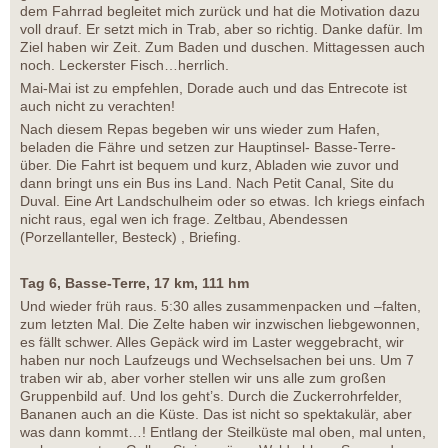
dem Fahrrad begleitet mich zurück und hat die Motivation dazu
voll drauf. Er setzt mich in Trab, aber so richtig. Danke dafür. Im
Ziel haben wir Zeit. Zum Baden und duschen. Mittagessen auch
noch. Leckerster Fisch…herrlich.
Mai-Mai ist zu empfehlen, Dorade auch und das Entrecote ist
auch nicht zu verachten!
Nach diesem Repas begeben wir uns wieder zum Hafen,
beladen die Fähre und setzen zur Hauptinsel- Basse-Terre-
über. Die Fahrt ist bequem und kurz, Abladen wie zuvor und
dann bringt uns ein Bus ins Land. Nach Petit Canal, Site du
Duval. Eine Art Landschulheim oder so etwas. Ich kriegs einfach
nicht raus, egal wen ich frage. Zeltbau, Abendessen
(Porzellanteller, Besteck) , Briefing.
Tag 6, Basse-Terre, 17 km, 111 hm
Und wieder früh raus. 5:30 alles zusammenpacken und –falten,
zum letzten Mal. Die Zelte haben wir inzwischen liebgewonnen,
es fällt schwer. Alles Gepäck wird im Laster weggebracht, wir
haben nur noch Laufzeugs und Wechselsachen bei uns. Um 7
traben wir ab, aber vorher stellen wir uns alle zum großen
Gruppenbild auf. Und los geht’s. Durch die Zuckerrohrfelder,
Bananen auch an die Küste. Das ist nicht so spektakulär, aber
was dann kommt…! Entlang der Steilküste mal oben, mal unten,