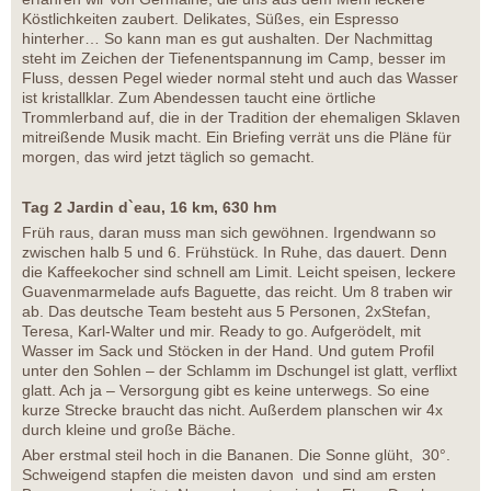
Köstlichkeiten zaubert. Delikates, Süßes, ein Espresso
hinterher… So kann man es gut aushalten. Der Nachmittag
steht im Zeichen der Tiefenentspannung im Camp, besser im
Fluss, dessen Pegel wieder normal steht und auch das Wasser
ist kristallklar. Zum Abendessen taucht eine örtliche
Trommlerband auf, die in der Tradition der ehemaligen Sklaven
mitreißende Musik macht. Ein Briefing verrät uns die Pläne für
morgen, das wird jetzt täglich so gemacht.
Tag 2 Jardin d`eau, 16 km, 630 hm
Früh raus, daran muss man sich gewöhnen. Irgendwann so
zwischen halb 5 und 6. Frühstück. In Ruhe, das dauert. Denn
die Kaffeekocher sind schnell am Limit. Leicht speisen, leckere
Guavenmarmelade aufs Baguette, das reicht. Um 8 traben wir
ab. Das deutsche Team besteht aus 5 Personen, 2xStefan,
Teresa, Karl-Walter und mir. Ready to go. Aufgerödelt, mit
Wasser im Sack und Stöcken in der Hand. Und gutem Profil
unter den Sohlen – der Schlamm im Dschungel ist glatt, verflixt
glatt. Ach ja – Versorgung gibt es keine unterwegs. So eine
kurze Strecke braucht das nicht. Außerdem planschen wir 4x
durch kleine und große Bäche.
Aber erstmal steil hoch in die Bananen. Die Sonne glüht, 30°.
Schweigend stapfen die meisten davon und sind am ersten