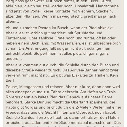
Berg nass geschwitzt. Nur noch runter, in den Fluss. Durch,
abkühlen, gleich sausteil wieder hoch. Urwaldtrail. Handschuhe
sind jetzt von Vorteil: keine Kontakte mit Viechern, Stacheln,
ätzenden Pflanzen. Wenn man wegrutscht, greift man ja nach
allem…
Ab und zu stehen Posten im Busch, wenn der Pfad abknickt.
Aber alles ist wirklich gut markiert, mit Sprühfarbe und
Flatterband. Über zahllose Grate hoch und runter, oft im oder
neben einem Bach lang, mit Wasserfällen, es ist unbeschreiblich
schön. Die Anstrengung fällt so gar nicht auf, solange man
aufrecht bleibt. Stolpert man, ist alles plötzlich ganz, ganz
anders…
Aber alle kommen gut durch, die Schleife durch den Busch und
dieselbe Straße wieder zurück. Das Arrivee-Banner hängt zwar
verkehrt rum, macht nix. Es gibt was Eiskaltes zu Trinken. Kein
Bier!
Pause, Mittagessen und relaxen. Aber nur kurz, denn dann wird
alles eingepackt und zur Fähre gebracht. Am Hafen von Trois
Rivieres dann ein kaltes Bier, das Gepäck auf unsere Fähre
befördert. Starke Dünung macht die Überfahrt spannend, der
Käptn gibt Vollgas und bricht durch die 2-Meter- Wellen mit einer
Freude, dass uns die Gischt hinten am Oberdeck noch badet.
Ziel: die Saintes, Terre-de-haut. Es dämmert, als wir den Hafen
erreichen, ausladen und zum Stade municipal marschieren. Das