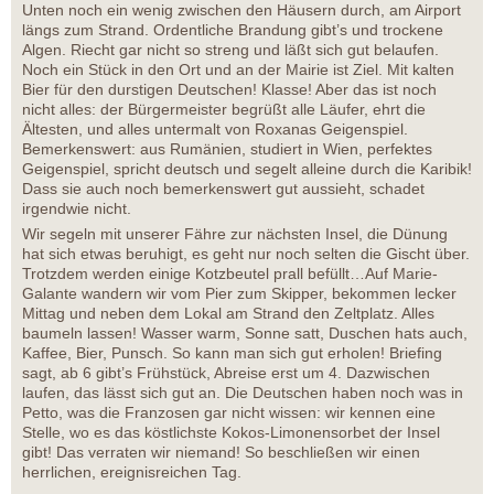
Unten noch ein wenig zwischen den Häusern durch, am Airport
längs zum Strand. Ordentliche Brandung gibt’s und trockene
Algen. Riecht gar nicht so streng und läßt sich gut belaufen.
Noch ein Stück in den Ort und an der Mairie ist Ziel. Mit kalten
Bier für den durstigen Deutschen! Klasse! Aber das ist noch
nicht alles: der Bürgermeister begrüßt alle Läufer, ehrt die
Ältesten, und alles untermalt von Roxanas Geigenspiel.
Bemerkenswert: aus Rumänien, studiert in Wien, perfektes
Geigenspiel, spricht deutsch und segelt alleine durch die Karibik!
Dass sie auch noch bemerkenswert gut aussieht, schadet
irgendwie nicht.
Wir segeln mit unserer Fähre zur nächsten Insel, die Dünung
hat sich etwas beruhigt, es geht nur noch selten die Gischt über.
Trotzdem werden einige Kotzbeutel prall befüllt…Auf Marie-
Galante wandern wir vom Pier zum Skipper, bekommen lecker
Mittag und neben dem Lokal am Strand den Zeltplatz. Alles
baumeln lassen! Wasser warm, Sonne satt, Duschen hats auch,
Kaffee, Bier, Punsch. So kann man sich gut erholen! Briefing
sagt, ab 6 gibt’s Frühstück, Abreise erst um 4. Dazwischen
laufen, das lässt sich gut an. Die Deutschen haben noch was in
Petto, was die Franzosen gar nicht wissen: wir kennen eine
Stelle, wo es das köstlichste Kokos-Limonensorbet der Insel
gibt! Das verraten wir niemand! So beschließen wir einen
herrlichen, ereignisreichen Tag.