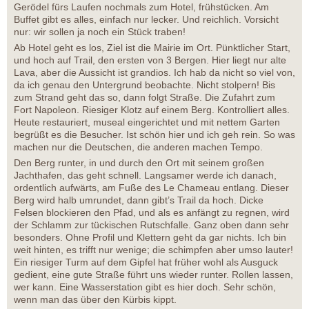
Gerödel fürs Laufen nochmals zum Hotel, frühstücken. Am
Buffet gibt es alles, einfach nur lecker. Und reichlich. Vorsicht
nur: wir sollen ja noch ein Stück traben!
Ab Hotel geht es los, Ziel ist die Mairie im Ort. Pünktlicher Start,
und hoch auf Trail, den ersten von 3 Bergen. Hier liegt nur alte
Lava, aber die Aussicht ist grandios. Ich hab da nicht so viel von,
da ich genau den Untergrund beobachte. Nicht stolpern! Bis
zum Strand geht das so, dann folgt Straße. Die Zufahrt zum
Fort Napoleon. Riesiger Klotz auf einem Berg. Kontrolliert alles.
Heute restauriert, museal eingerichtet und mit nettem Garten
begrüßt es die Besucher. Ist schön hier und ich geh rein. So was
machen nur die Deutschen, die anderen machen Tempo.
Den Berg runter, in und durch den Ort mit seinem großen
Jachthafen, das geht schnell. Langsamer werde ich danach,
ordentlich aufwärts, am Fuße des Le Chameau entlang. Dieser
Berg wird halb umrundet, dann gibt’s Trail da hoch. Dicke
Felsen blockieren den Pfad, und als es anfängt zu regnen, wird
der Schlamm zur tückischen Rutschfalle. Ganz oben dann sehr
besonders. Ohne Profil und Klettern geht da gar nichts. Ich bin
weit hinten, es trifft nur wenige; die schimpfen aber umso lauter!
Ein riesiger Turm auf dem Gipfel hat früher wohl als Ausguck
gedient, eine gute Straße führt uns wieder runter. Rollen lassen,
wer kann. Eine Wasserstation gibt es hier doch. Sehr schön,
wenn man das über den Kürbis kippt.