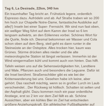
Tag 6, La Desirade, 22km, 340 hm
Ein traumhafter Tag bricht an. Frühstück legere, ordentlich
Espresso dazu. Aufrödeln und ab. Auf Straße traben wir so 200
hm hoch zur Chapelle Notre-Dame, fantastische Ausblicke auf
alle(!) Inseln bei einer Super- Fernsicht. Wir sind nun fast oben,
ein welliger Weg führt auf dem Kamm der Insel so 6 km
langsam aufwärts, an den Eóliennes vorbei. Schönes Wort für
die Quirle, finde ich. Diesmal bekommen wir Wasser und Cola
schon oben auf dem Berg, steil geht es dann runter in die
Steinwüste an der Ostspitze. Alles trocken hier, kaum was
Grünes. Stürme drücken alles nieder und die alte
meteorologische Station ist längst verlassen. Immerhin ist der
Wind einigermaßen kühl und kommt auch von hinten. Das hilft.
Tafeln weisen uns auf die Sehenswürdigkeiten hin, Landtiere
und Wale, Pflanzen auch und besonders die Leguane. Dafür ist
die Insel berühmt. Straßenschilder gibt es wie bei der
Krötenwanderung bei uns. Gesehen habe ich keine, aber
gehört. Das raschelt mächtig, wenn so in großer Lurch im Laub
verschwindet…Der Rückweg ist höllisch. Schatten ist selten und
der Asphalt glüht. Dazu kommen noch ein paar ordentliche
Anstiege, erst so 2 km vor dem Ziel fällt es ab. Schöne
Aussichten, aber ein kühles Bier im Ziel hat entschieden
größere Anziehungskraft. Ein athletischer Fußballspieler auf