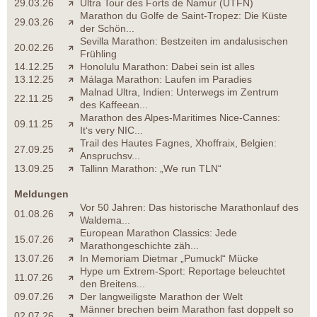
29.03.26
Ultra Tour des Forts de Namur (UTFN)
Marathon du Golfe de Saint-Tropez: Die Küste
29.03.26
der Schön...
Sevilla Marathon: Bestzeiten im andalusischen
20.02.26
Frühling
14.12.25
Honolulu Marathon: Dabei sein ist alles
13.12.25
Málaga Marathon: Laufen im Paradies
Malnad Ultra, Indien: Unterwegs im Zentrum
22.11.25
des Kaffeean...
Marathon des Alpes-Maritimes Nice-Cannes:
09.11.25
It‘s very NIC...
Trail des Hautes Fagnes, Xhoffraix, Belgien:
27.09.25
Anspruchsv...
13.09.25
Tallinn Marathon: „We run TLN“
Meldungen
Vor 50 Jahren: Das historische Marathonlauf des
01.08.26
Waldema...
European Marathon Classics: Jede
15.07.26
Marathongeschichte zäh...
13.07.26
In Memoriam Dietmar „Pumuckl“ Mücke
Hype um Extrem-Sport: Reportage beleuchtet
11.07.26
den Breitens...
09.07.26
Der langweiligste Marathon der Welt
Männer brechen beim Marathon fast doppelt so
02.07.26