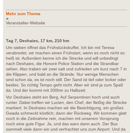
Mehr zum Thema
Veranstalter-Website
Tag 7, Deshaies, 17 km, 210 hm
Um sieben öffnet das Frühstücksbuffet. Ich bin mit Teresa
verabredet, wir machen einen Frühstart, wenn es noch nicht so
heiß ist. Außerdem kenne ich die Strecke und will unbedingt
nach Deshaies, die Honoré Police Station und die Strandbar
sehen. Also traben wir zwei satt und zufrieden um kurz nach 7 in
die Klippen, und bald an die Strände. Nur wenige Menschen
sind schon da, es ist noch still. Der Sand ist tief oder locker oder
beides. So richtig Tempo geht nicht. Aber wir sind ja zum Spaß
da. Und der kommt mit 200hm zu Halbzeit.
Vor Deshaies steht ein Berg. Auf Serpentinen hoch und auch
runter. Dabei treffen wir Lucien, den Chef, der fleißig die Strecke
markiert. In Deshaies machen wir die Besichtigung, ein großes
Gwada schmeckt köstlich; dann der Rückweg. Wir kommen glatt
noch in die Zeitnahme rein, machen mit unserem Vorsprung
noch eine gute Figur. Ja, und das wars dann auch. Der Bus
sammelt viele dann ein und verfrachtet uns zum Airport. Und da