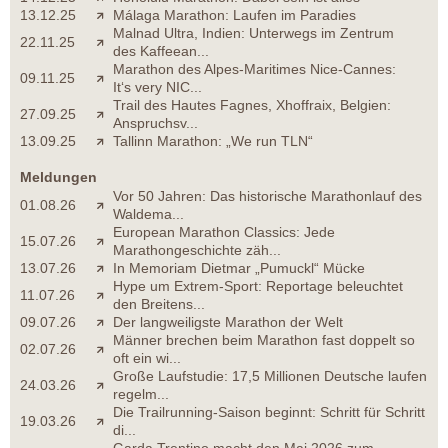
13.12.25
Málaga Marathon: Laufen im Paradies
Malnad Ultra, Indien: Unterwegs im Zentrum
22.11.25
des Kaffeean...
Marathon des Alpes-Maritimes Nice-Cannes:
09.11.25
It‘s very NIC...
Trail des Hautes Fagnes, Xhoffraix, Belgien:
27.09.25
Anspruchsv...
13.09.25
Tallinn Marathon: „We run TLN“
Meldungen
Vor 50 Jahren: Das historische Marathonlauf des
01.08.26
Waldema...
European Marathon Classics: Jede
15.07.26
Marathongeschichte zäh...
13.07.26
In Memoriam Dietmar „Pumuckl“ Mücke
Hype um Extrem-Sport: Reportage beleuchtet
11.07.26
den Breitens...
09.07.26
Der langweiligste Marathon der Welt
Männer brechen beim Marathon fast doppelt so
02.07.26
oft ein wi...
Große Laufstudie: 17,5 Millionen Deutsche laufen
24.03.26
regelm...
Die Trailrunning-Saison beginnt: Schritt für Schritt
19.03.26
di...