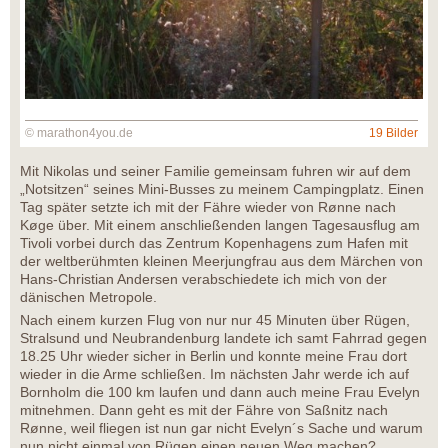
© marathon4you.de
19 Bilder
Mit Nikolas und seiner Familie gemeinsam fuhren wir auf dem
„Notsitzen“ seines Mini-Busses zu meinem Campingplatz. Einen
Tag später setzte ich mit der Fähre wieder von Rønne nach
Køge über. Mit einem anschließenden langen Tagesausflug am
Tivoli vorbei durch das Zentrum Kopenhagens zum Hafen mit
der weltberühmten kleinen Meerjungfrau aus dem Märchen von
Hans-Christian Andersen verabschiedete ich mich von der
dänischen Metropole.
Nach einem kurzen Flug von nur nur 45 Minuten über Rügen,
Stralsund und Neubrandenburg landete ich samt Fahrrad gegen
18.25 Uhr wieder sicher in Berlin und konnte meine Frau dort
wieder in die Arme schließen. Im nächsten Jahr werde ich auf
Bornholm die 100 km laufen und dann auch meine Frau Evelyn
mitnehmen. Dann geht es mit der Fähre von Saßnitz nach
Rønne, weil fliegen ist nun gar nicht Evelyn´s Sache und warum
nun nicht einmal von Rügen einen neuen Weg machen?