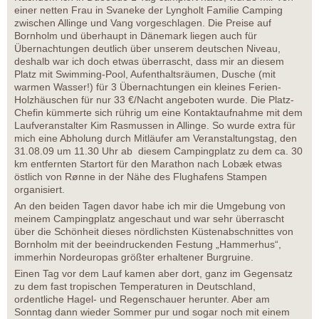
einer netten Frau in Svaneke der Lyngholt Familie Camping
zwischen Allinge und Vang vorgeschlagen. Die Preise auf
Bornholm und überhaupt in Dänemark liegen auch für
Übernachtungen deutlich über unserem deutschen Niveau,
deshalb war ich doch etwas überrascht, dass mir an diesem
Platz mit Swimming-Pool, Aufenthaltsräumen, Dusche (mit
warmen Wasser!) für 3 Übernachtungen ein kleines Ferien-
Holzhäuschen für nur 33 €/Nacht angeboten wurde. Die Platz-
Chefin kümmerte sich rührig um eine Kontaktaufnahme mit dem
Laufveranstalter Kim Rasmussen in Allinge. So wurde extra für
mich eine Abholung durch Mitläufer am Veranstaltungstag, den
31.08.09 um 11.30 Uhr ab diesem Campingplatz zu dem ca. 30
km entfernten Startort für den Marathon nach Lobæk etwas
östlich von Rønne in der Nähe des Flughafens Stampen
organisiert.
An den beiden Tagen davor habe ich mir die Umgebung von
meinem Campingplatz angeschaut und war sehr überrascht
über die Schönheit dieses nördlichsten Küstenabschnittes von
Bornholm mit der beeindruckenden Festung „Hammerhus“,
immerhin Nordeuropas größter erhaltener Burgruine.
Einen Tag vor dem Lauf kamen aber dort, ganz im Gegensatz
zu dem fast tropischen Temperaturen in Deutschland,
ordentliche Hagel- und Regenschauer herunter. Aber am
Sonntag dann wieder Sommer pur und sogar noch mit einem