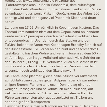
Hauptstadt. Etwas aufwendig die Prozedur des
„Fahrradverpackens“ in Berlin-Schönefeld, dem zukünftigen
Flughafen Berlin-Brandenburg International. Lenker und Pedale
so umbauen, dass wenig Platz im Gepäckraum des Airbus 300
benötigt wird und dann ganz viel Pappe mit Klebeband drum
herum.
Landung um 17.05 Uhr pünktlich in Kopenhagen-Kastrup. Das
Fahrrad kam natürlich nicht auf dem Gepäckband an, sondern
wurde mir als Sperrgepäck durch eine Seitentür wohlbehalten
entgegengebracht. Über den durch das Stadion und den
Fußball bekannten Vorort von Kopenhagen Brøndby fuhr ich auf
der Bundesstraße 151 vorbei an den bunt und geschmackvoll
gestalteten dänischen Wohn- und Ferienhäusern zu dem 50 km
entfernt liegenden Køge. Auffallend aber auch viele Schilder an
den Häusern: „Til salg“ – zu verkaufen. Auch auf Bornholm ist
mir das aufgefallen. Auch ein Zeichen der Rezession in dem
ansonsten doch wohlhabenden Skandinavien?
Die Fähre legte planmäßig eine halbe Stunde vor Mitternacht
ab. Schlafkabinen gab es gegen Aufpreis, aber ich war neben
einigen Brummi-Fahrern an diesem Donnerstag einer der
wenigen Passagiere und so konnte ich mir aussuchen, auf
welcher der dreireihigen Sitzbänke ich schlafen wollte. Die
Fähre war ansonsten aber gut ausgelastet mit Trailern und
anderen großen Transportern.
Gewöhnen konnte man sich schon an die Preise in Dänemark.