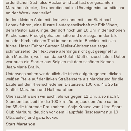
ordentlichen Süd- also Rückenwind auf fast der gesamten
Marathonstrecke, die aber diesmal im Uhrzeigersinn unmittelbar
an der Westküste verlief.
In dem kleinen Auto, mit dem wir dann mit zum Start nach
Lobæk fuhren, eine illustre Läufergesellschaft mit Erik Vibert,
dem Pastor aus Allinge, der dort noch um 10 Uhr in der schönen
Kirche seine Predigt gehalten hatte und der sogar in der Eile
aus der Kirche diesen Text immer noch im Büchlein mit sich
führte. Unser Fahrer Carsten Møller-Christensen sagte
schmunzelnd, der Text wäre allerdings nicht gut geeignet für
den Marathon, weil man dabei Gefahr läuft einzuschlafen. Dabei
war auch ein Starter aus Belgien mit dem schönen Namen
Jean-Marie Brailly.
Unterwegs sahen wir deutlich die frisch aufgetragenen, dicken
weißen Pfeile auf der linken Straßenseite als Markierung für die
Läufe auf den 4 verschiedenen Distanzen: 100 km, 4 x 25 km
Staffel, Marathon und Halbmarathon.
Überrascht waren wir auch, als wir gegen 12 Uhr, also nach 5
Stunden Laufzeit für die 100 km-Läufer, aus dem Auto ca. bei
km 65 die führende Frau sahen - Antje Krause vom Ultra Sport
Club Marburg, deutlich vor dem Hauptfeld (insgesamt nur 19
Ultraläufer) und ganz locker.
Start Marathon