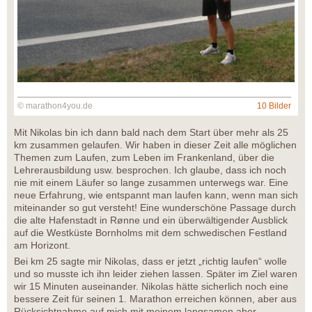
© marathon4you.de
10 Bilder
Mit Nikolas bin ich dann bald nach dem Start über mehr als 25
km zusammen gelaufen. Wir haben in dieser Zeit alle möglichen
Themen zum Laufen, zum Leben im Frankenland, über die
Lehrerausbildung usw. besprochen. Ich glaube, dass ich noch
nie mit einem Läufer so lange zusammen unterwegs war. Eine
neue Erfahrung, wie entspannt man laufen kann, wenn man sich
miteinander so gut versteht! Eine wunderschöne Passage durch
die alte Hafenstadt in Rønne und ein überwältigender Ausblick
auf die Westküste Bornholms mit dem schwedischen Festland
am Horizont.
Bei km 25 sagte mir Nikolas, dass er jetzt „richtig laufen“ wolle
und so musste ich ihn leider ziehen lassen. Später im Ziel waren
wir 15 Minuten auseinander. Nikolas hätte sicherlich noch eine
bessere Zeit für seinen 1. Marathon erreichen können, aber aus
Rücksichtnahme auf mich mit meinem langsamen aber