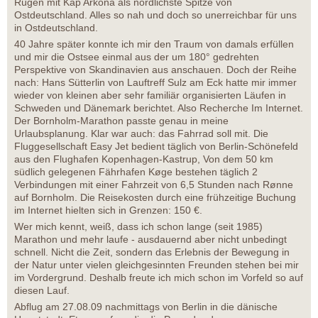
Rügen mit Kap Arkona als nördlichste Spitze von
Ostdeutschland. Alles so nah und doch so unerreichbar für uns
in Ostdeutschland.
40 Jahre später konnte ich mir den Traum von damals erfüllen
und mir die Ostsee einmal aus der um 180° gedrehten
Perspektive von Skandinavien aus anschauen. Doch der Reihe
nach: Hans Sütterlin von Lauftreff Sulz am Eck hatte mir immer
wieder von kleinen aber sehr familiär organisierten Läufen in
Schweden und Dänemark berichtet. Also Recherche Im Internet.
Der Bornholm-Marathon passte genau in meine
Urlaubsplanung. Klar war auch: das Fahrrad soll mit. Die
Fluggesellschaft Easy Jet bedient täglich von Berlin-Schönefeld
aus den Flughafen Kopenhagen-Kastrup, Von dem 50 km
südlich gelegenen Fährhafen Køge bestehen täglich 2
Verbindungen mit einer Fahrzeit von 6,5 Stunden nach Rønne
auf Bornholm. Die Reisekosten durch eine frühzeitige Buchung
im Internet hielten sich in Grenzen: 150 €.
Wer mich kennt, weiß, dass ich schon lange (seit 1985)
Marathon und mehr laufe - ausdauernd aber nicht unbedingt
schnell. Nicht die Zeit, sondern das Erlebnis der Bewegung in
der Natur unter vielen gleichgesinnten Freunden stehen bei mir
im Vordergrund. Deshalb freute ich mich schon im Vorfeld so auf
diesen Lauf.
Abflug am 27.08.09 nachmittags von Berlin in die dänische