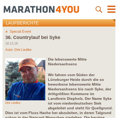
LAUFBERICHTE
Special Event
36. Countrylauf bei Syke
18.12.16
Autor:
Dirk Liedtke
Die lebenswerte Mitte
Niedersachsens
Wir fahren vom Süden der
Lüneburger Heide durch die so
beworbene lebenswerte Mitte
Niedersachsens bis nach Syke, der
drittgrößten Kommune im
Landkreis Diepholz. Der Name Syke
Dirk Liedtke
ist vom niederdeutschen Siek
abgeleitet und steht für Quellgrund.
Dies ist vom Fluss Hache her abzuleiten, in deren Talgrund
schon in der Steinzeit Menschen siedelten. Die heutige