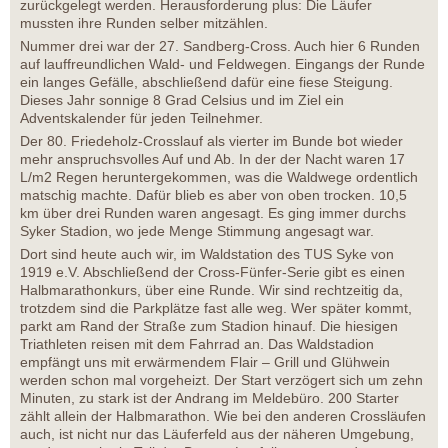
zurückgelegt werden. Herausforderung plus: Die Läufer
mussten ihre Runden selber mitzählen.
Nummer drei war der 27. Sandberg-Cross. Auch hier 6 Runden
auf lauffreundlichen Wald- und Feldwegen. Eingangs der Runde
ein langes Gefälle, abschließend dafür eine fiese Steigung.
Dieses Jahr sonnige 8 Grad Celsius und im Ziel ein
Adventskalender für jeden Teilnehmer.
Der 80. Friedeholz-Crosslauf als vierter im Bunde bot wieder
mehr anspruchsvolles Auf und Ab. In der der Nacht waren 17
L/m2 Regen heruntergekommen, was die Waldwege ordentlich
matschig machte. Dafür blieb es aber von oben trocken. 10,5
km über drei Runden waren angesagt. Es ging immer durchs
Syker Stadion, wo jede Menge Stimmung angesagt war.
Dort sind heute auch wir, im Waldstation des TUS Syke von
1919 e.V. Abschließend der Cross-Fünfer-Serie gibt es einen
Halbmarathonkurs, über eine Runde. Wir sind rechtzeitig da,
trotzdem sind die Parkplätze fast alle weg. Wer später kommt,
parkt am Rand der Straße zum Stadion hinauf. Die hiesigen
Triathleten reisen mit dem Fahrrad an. Das Waldstadion
empfängt uns mit erwärmendem Flair – Grill und Glühwein
werden schon mal vorgeheizt. Der Start verzögert sich um zehn
Minuten, zu stark ist der Andrang im Meldebüro. 200 Starter
zählt allein der Halbmarathon. Wie bei den anderen Crossläufen
auch, ist nicht nur das Läuferfeld aus der näheren Umgebung,