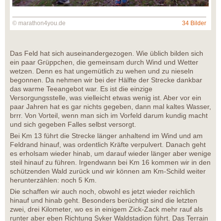
© marathon4you.de
34 Bilder
Das Feld hat sich auseinandergezogen. Wie üblich bilden sich
ein paar Grüppchen, die gemeinsam durch Wind und Wetter
wetzen. Denn es hat ungemütlich zu wehen und zu nieseln
begonnen. Da nehmen wir bei der Hälfte der Strecke dankbar
das warme Teeangebot war. Es ist die einzige
Versorgungsstelle, was vielleicht etwas wenig ist. Aber vor ein
paar Jahren hat es gar nichts gegeben, dann mal kaltes Wasser,
brrr. Von Vorteil, wenn man sich im Vorfeld darum kundig macht
und sich gegeben Falles selbst versorgt.
Bei Km 13 führt die Strecke länger anhaltend im Wind und am
Feldrand hinauf, was ordentlich Kräfte verpulvert. Danach geht
es erholsam wieder hinab, um darauf wieder länger aber wenige
steil hinauf zu führen. Irgendwann bei Km 16 kommen wir in den
schützenden Wald zurück und wir können am Km-Schild weiter
herunterzählen: noch 5 Km.
Die schaffen wir auch noch, obwohl es jetzt wieder reichlich
hinauf und hinab geht. Besonders berüchtigt sind die letzten
zwei, drei Kilometer, wo es in einigem Zick-Zack mehr rauf als
runter aber eben Richtung Syker Waldstadion führt. Das Terrain