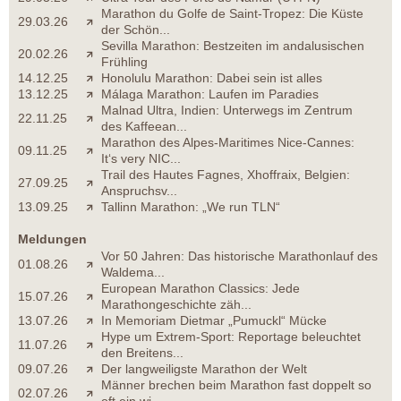
Marathon du Golfe de Saint-Tropez: Die Küste
29.03.26
der Schön...
Sevilla Marathon: Bestzeiten im andalusischen
20.02.26
Frühling
14.12.25
Honolulu Marathon: Dabei sein ist alles
13.12.25
Málaga Marathon: Laufen im Paradies
Malnad Ultra, Indien: Unterwegs im Zentrum
22.11.25
des Kaffeean...
Marathon des Alpes-Maritimes Nice-Cannes:
09.11.25
It‘s very NIC...
Trail des Hautes Fagnes, Xhoffraix, Belgien:
27.09.25
Anspruchsv...
13.09.25
Tallinn Marathon: „We run TLN“
Meldungen
Vor 50 Jahren: Das historische Marathonlauf des
01.08.26
Waldema...
European Marathon Classics: Jede
15.07.26
Marathongeschichte zäh...
13.07.26
In Memoriam Dietmar „Pumuckl“ Mücke
Hype um Extrem-Sport: Reportage beleuchtet
11.07.26
den Breitens...
09.07.26
Der langweiligste Marathon der Welt
Männer brechen beim Marathon fast doppelt so
02.07.26
oft ein wi...