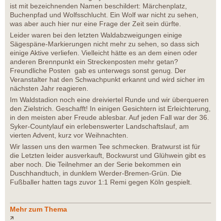
ist mit bezeichnenden Namen beschildert: Märchenplatz,
Buchenpfad und Wolfsschlucht. Ein Wolf war nicht zu sehen,
was aber auch hier nur eine Frage der Zeit sein dürfte.
Leider waren bei den letzten Waldabzweigungen einige
Sägespäne-Markierungen nicht mehr zu sehen, so dass sich
einige Aktive verliefen. Vielleicht hätte es an dem einen oder
anderen Brennpunkt ein Streckenposten mehr getan?
Freundliche Posten gab es unterwegs sonst genug. Der
Veranstalter hat den Schwachpunkt erkannt und wird sicher im
nächsten Jahr reagieren.
Im Waldstadion noch eine dreiviertel Runde und wir überqueren
den Zielstrich. Geschafft! In einigen Gesichtern ist Erleichterung,
in den meisten aber Freude ablesbar. Auf jeden Fall war der 36.
Syker-Countylauf ein erlebenswerter Landschaftslauf, am
vierten Advent, kurz vor Weihnachten.
Wir lassen uns den warmen Tee schmecken. Bratwurst ist für
die Letzten leider ausverkauft, Bockwurst und Glühwein gibt es
aber noch. Die Teilnehmer an der Serie bekommen ein
Duschhandtuch, in dunklem Werder-Bremen-Grün. Die
Fußballer hatten tags zuvor 1:1 Remi gegen Köln gespielt.
Mehr zum Thema