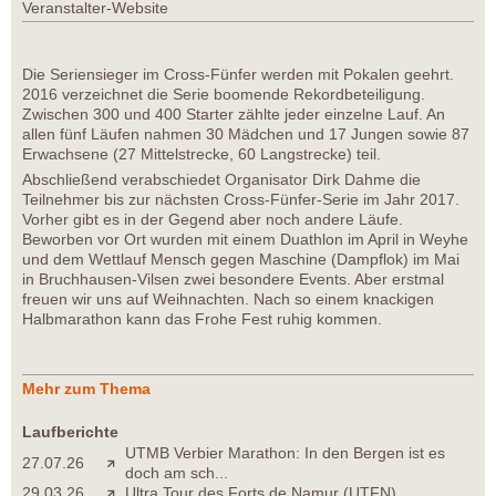
Veranstalter-Website
Die Seriensieger im Cross-Fünfer werden mit Pokalen geehrt.
2016 verzeichnet die Serie boomende Rekordbeteiligung.
Zwischen 300 und 400 Starter zählte jeder einzelne Lauf. An
allen fünf Läufen nahmen 30 Mädchen und 17 Jungen sowie 87
Erwachsene (27 Mittelstrecke, 60 Langstrecke) teil.
Abschließend verabschiedet Organisator Dirk Dahme die
Teilnehmer bis zur nächsten Cross-Fünfer-Serie im Jahr 2017.
Vorher gibt es in der Gegend aber noch andere Läufe.
Beworben vor Ort wurden mit einem Duathlon im April in Weyhe
und dem Wettlauf Mensch gegen Maschine (Dampflok) im Mai
in Bruchhausen-Vilsen zwei besondere Events. Aber erstmal
freuen wir uns auf Weihnachten. Nach so einem knackigen
Halbmarathon kann das Frohe Fest ruhig kommen.
Mehr zum Thema
Laufberichte
UTMB Verbier Marathon: In den Bergen ist es
27.07.26
doch am sch...
29.03.26
Ultra Tour des Forts de Namur (UTFN)