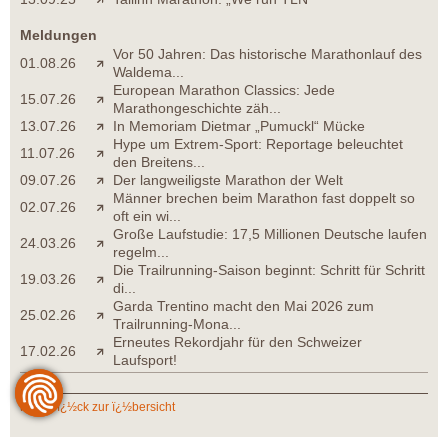
Meldungen
Vor 50 Jahren: Das historische Marathonlauf des
01.08.26
Waldema...
European Marathon Classics: Jede
15.07.26
Marathongeschichte zäh...
13.07.26
In Memoriam Dietmar „Pumuckl“ Mücke
Hype um Extrem-Sport: Reportage beleuchtet
11.07.26
den Breitens...
09.07.26
Der langweiligste Marathon der Welt
Männer brechen beim Marathon fast doppelt so
02.07.26
oft ein wi...
Große Laufstudie: 17,5 Millionen Deutsche laufen
24.03.26
regelm...
Die Trailrunning-Saison beginnt: Schritt für Schritt
19.03.26
di...
Garda Trentino macht den Mai 2026 zum
25.02.26
Trailrunning-Mona...
Erneutes Rekordjahr für den Schweizer
17.02.26
Laufsport!
zurï¿½ck zur ï¿½bersicht