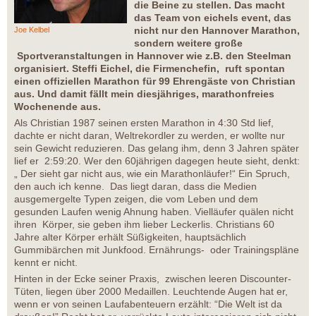
die Beine zu stellen. Das macht
das Team von eichels event, das
nicht nur den Hannover Marathon,
Joe Kelbel
sondern weitere große
Sportveranstaltungen in Hannover wie z.B. den Steelman
organisiert. Steffi Eichel, die Firmenchefin, ruft spontan
einen offiziellen Marathon für 99 Ehrengäste von Christian
aus. Und damit fällt mein diesjähriges, marathonfreies
Wochenende aus.
Als Christian 1987 seinen ersten Marathon in 4:30 Std lief,
dachte er nicht daran, Weltrekordler zu werden, er wollte nur
sein Gewicht reduzieren. Das gelang ihm, denn 3 Jahren später
lief er 2:59:20. Wer den 60jährigen dagegen heute sieht, denkt:
„ Der sieht gar nicht aus, wie ein Marathonläufer!“ Ein Spruch,
den auch ich kenne. Das liegt daran, dass die Medien
ausgemergelte Typen zeigen, die vom Leben und dem
gesunden Laufen wenig Ahnung haben. Vielläufer quälen nicht
ihren Körper, sie geben ihm lieber Leckerlis. Christians 60
Jahre alter Körper erhält Süßigkeiten, hauptsächlich
Gummibärchen mit Junkfood. Ernährungs- oder Trainingspläne
kennt er nicht.
Hinten in der Ecke seiner Praxis, zwischen leeren Discounter-
Tüten, liegen über 2000 Medaillen. Leuchtende Augen hat er,
wenn er von seinen Laufabenteuern erzählt: “Die Welt ist da