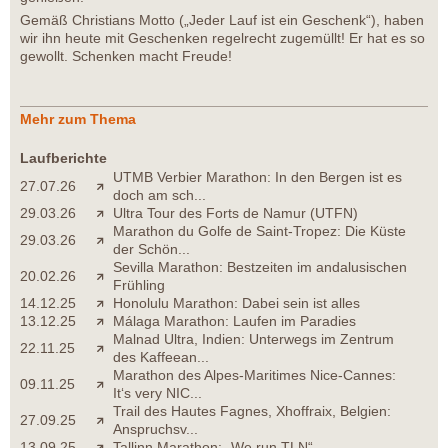
Gemäß Christians Motto („Jeder Lauf ist ein Geschenk“), haben
wir ihn heute mit Geschenken regelrecht zugemüllt! Er hat es so
gewollt. Schenken macht Freude!
Mehr zum Thema
Laufberichte
UTMB Verbier Marathon: In den Bergen ist es
27.07.26
doch am sch...
29.03.26
Ultra Tour des Forts de Namur (UTFN)
Marathon du Golfe de Saint-Tropez: Die Küste
29.03.26
der Schön...
Sevilla Marathon: Bestzeiten im andalusischen
20.02.26
Frühling
14.12.25
Honolulu Marathon: Dabei sein ist alles
13.12.25
Málaga Marathon: Laufen im Paradies
Malnad Ultra, Indien: Unterwegs im Zentrum
22.11.25
des Kaffeean...
Marathon des Alpes-Maritimes Nice-Cannes:
09.11.25
It‘s very NIC...
Trail des Hautes Fagnes, Xhoffraix, Belgien:
27.09.25
Anspruchsv...
13.09.25
Tallinn Marathon: „We run TLN“