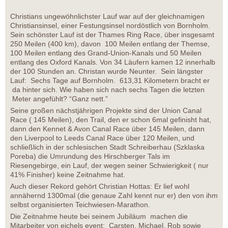
Christians ungewöhnlichster Lauf war auf der gleichnamigen
Christiansinsel, einer Festungsinsel nordöstlich von Bornholm.
Sein schönster Lauf ist der Thames Ring Race, über insgesamt
250 Meilen (400 km), davon 100 Meilen entlang der Themse,
100 Meilen entlang des Grand-Union-Kanals und 50 Meilen
entlang des Oxford Kanals. Von 34 Läufern kamen 12 innerhalb
der 100 Stunden an. Christan wurde Neunter. Sein längster
Lauf: Sechs Tage auf Bornholm. 613,31 Kilometern bracht er
da hinter sich. Wie haben sich nach sechs Tagen die letzten
Meter angefühlt? “Ganz nett.”
Seine großen nächstjährigen Projekte sind der Union Canal
Race ( 145 Meilen), den Trail, den er schon 6mal gefinisht hat,
dann den Kennet & Avon Canal Race über 145 Meilen, dann
den Liverpool to Leeds Canal Race über 120 Meilen, und
schließlich in der schlesischen Stadt Schreiberhau (Szklaska
Poreba) die Umrundung des Hirschberger Tals im
Riesengebirge, ein Lauf, der wegen seiner Schwierigkeit ( nur
41% Finisher) keine Zeitnahme hat.
Auch dieser Rekord gehört Christian Hottas: Er lief wohl
annähernd 1300mal (die genaue Zahl kennt nur er) den von ihm
selbst organisierten Teichwiesen-Marathon.
Die Zeitnahme heute bei seinem Jubiläum machen die
Mitarbeiter von eichels event: Carsten, Michael, Rob sowie