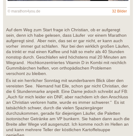
© marathon4you.de
32 Bilder
Auf dem Weg zum Start frage ich Christian, ob er aufgeregt
sein, denn ich habe gelesen, dass Läufer vor einem Marathon
aufgeregt sind. Aber nein, das sei er gar nicht, er kann auch
vorher immer gut schlafen. Nur bei den wirklich großen Läufen,
da trinkt er mal einen Kaffee und hält so mehr als 40 Stunden
nonstop durch. Geschlafen wird höchstens mal 20 Minuten am
Wegrand. Hochkonzentriertes Vitamin D in Kombi mit reichlich
Gummibärchen helfen, von orthopädischen Problemen
verschont zu bleiben.
Es ist ein herrlicher Sonntag mit wunderbarem Blick über den
vereisten See. Niemand hat Eile, schon gar nicht Christian, der
die 6 Stundenmarke anpeilt. Eine Dame jedoch schreibt auf FB:
„Auch für mich leider ein DNF, aber nachdem ich den Anschluss
an Christian verloren hatte, wurde es immer schwerer.“ Es ist
tatsächlich schwer, durch die vielen Spaziergänger
durchzukommen, gerade für diejenigen Läufer, die Paletten
isotonischer Getränke am VP bunkern. Sie haben dann auch die
Breite aller Wege voll ausgenutzt. Ich komme noch im Hellen an
und kann mehrere Teller der köstlichen Kartoffelsuppe
genießen.