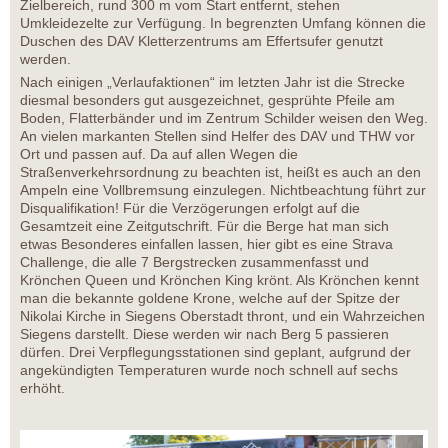
Zielbereich, rund 300 m vom Start entfernt, stehen
Umkleidezelte zur Verfügung. In begrenzten Umfang können die
Duschen des DAV Kletterzentrums am Effertsufer genutzt
werden.
Nach einigen „Verlaufaktionen“ im letzten Jahr ist die Strecke
diesmal besonders gut ausgezeichnet, gesprühte Pfeile am
Boden, Flatterbänder und im Zentrum Schilder weisen den Weg.
An vielen markanten Stellen sind Helfer des DAV und THW vor
Ort und passen auf. Da auf allen Wegen die
Straßenverkehrsordnung zu beachten ist, heißt es auch an den
Ampeln eine Vollbremsung einzulegen. Nichtbeachtung führt zur
Disqualifikation! Für die Verzögerungen erfolgt auf die
Gesamtzeit eine Zeitgutschrift. Für die Berge hat man sich
etwas Besonderes einfallen lassen, hier gibt es eine Strava
Challenge, die alle 7 Bergstrecken zusammenfasst und
Krönchen Queen und Krönchen King krönt. Als Krönchen kennt
man die bekannte goldene Krone, welche auf der Spitze der
Nikolai Kirche in Siegens Oberstadt thront, und ein Wahrzeichen
Siegens darstellt. Diese werden wir nach Berg 5 passieren
dürfen. Drei Verpflegungsstationen sind geplant, aufgrund der
angekündigten Temperaturen wurde noch schnell auf sechs
erhöht.