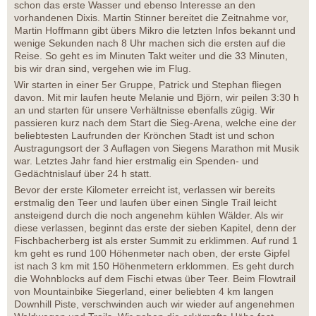
schon das erste Wasser und ebenso Interesse an den
vorhandenen Dixis. Martin Stinner bereitet die Zeitnahme vor,
Martin Hoffmann gibt übers Mikro die letzten Infos bekannt und
wenige Sekunden nach 8 Uhr machen sich die ersten auf die
Reise. So geht es im Minuten Takt weiter und die 33 Minuten,
bis wir dran sind, vergehen wie im Flug.
Wir starten in einer 5er Gruppe, Patrick und Stephan fliegen
davon. Mit mir laufen heute Melanie und Björn, wir peilen 3:30 h
an und starten für unsere Verhältnisse ebenfalls zügig. Wir
passieren kurz nach dem Start die Sieg-Arena, welche eine der
beliebtesten Laufrunden der Krönchen Stadt ist und schon
Austragungsort der 3 Auflagen von Siegens Marathon mit Musik
war. Letztes Jahr fand hier erstmalig ein Spenden- und
Gedächtnislauf über 24 h statt.
Bevor der erste Kilometer erreicht ist, verlassen wir bereits
erstmalig den Teer und laufen über einen Single Trail leicht
ansteigend durch die noch angenehm kühlen Wälder. Als wir
diese verlassen, beginnt das erste der sieben Kapitel, denn der
Fischbacherberg ist als erster Summit zu erklimmen. Auf rund 1
km geht es rund 100 Höhenmeter nach oben, der erste Gipfel
ist nach 3 km mit 150 Höhenmetern erklommen. Es geht durch
die Wohnblocks auf dem Fischi etwas über Teer. Beim Flowtrail
von Mountainbike Siegerland, einer beliebten 4 km langen
Downhill Piste, verschwinden auch wir wieder auf angenehmen