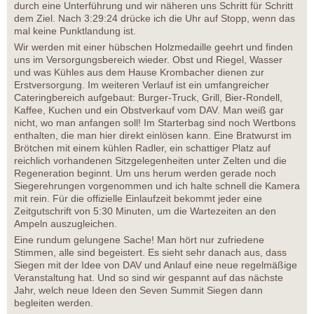
durch eine Unterführung und wir näheren uns Schritt für Schritt
dem Ziel. Nach 3:29:24 drücke ich die Uhr auf Stopp, wenn das
mal keine Punktlandung ist.
Wir werden mit einer hübschen Holzmedaille geehrt und finden
uns im Versorgungsbereich wieder. Obst und Riegel, Wasser
und was Kühles aus dem Hause Krombacher dienen zur
Erstversorgung. Im weiteren Verlauf ist ein umfangreicher
Cateringbereich aufgebaut: Burger-Truck, Grill, Bier-Rondell,
Kaffee, Kuchen und ein Obstverkauf vom DAV. Man weiß gar
nicht, wo man anfangen soll! Im Starterbag sind noch Wertbons
enthalten, die man hier direkt einlösen kann. Eine Bratwurst im
Brötchen mit einem kühlen Radler, ein schattiger Platz auf
reichlich vorhandenen Sitzgelegenheiten unter Zelten und die
Regeneration beginnt. Um uns herum werden gerade noch
Siegerehrungen vorgenommen und ich halte schnell die Kamera
mit rein. Für die offizielle Einlaufzeit bekommt jeder eine
Zeitgutschrift von 5:30 Minuten, um die Wartezeiten an den
Ampeln auszugleichen.
Eine rundum gelungene Sache! Man hört nur zufriedene
Stimmen, alle sind begeistert. Es sieht sehr danach aus, dass
Siegen mit der Idee von DAV und Anlauf eine neue regelmäßige
Veranstaltung hat. Und so sind wir gespannt auf das nächste
Jahr, welch neue Ideen den Seven Summit Siegen dann
begleiten werden.