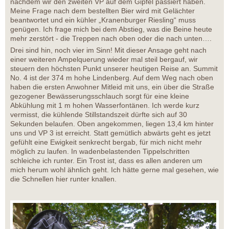
nachdem wir den zweiten VP auf dem Gipfel passiert haben.
Meine Frage nach dem bestellten Bier wird mit Gelächter
beantwortet und ein kühler „Kranenburger Riesling“ muss
genügen. Ich frage mich bei dem Abstieg, was die Beine heute
mehr zerstört - die Treppen nach oben oder die nach unten….
Drei sind hin, noch vier im Sinn! Mit dieser Ansage geht nach
einer weiteren Ampelquerung wieder mal steil bergauf, wir
steuern den höchsten Punkt unserer heutigen Reise an. Summit
No. 4 ist der 374 m hohe Lindenberg. Auf dem Weg nach oben
haben die ersten Anwohner Mitleid mit uns, ein über die Straße
gezogener Bewässerungsschlauch sorgt für eine kleine
Abkühlung mit 1 m hohen Wasserfontänen. Ich werde kurz
vermisst, die kühlende Stillstandszeit dürfte sich auf 30
Sekunden belaufen. Oben angekommen, liegen 13,4 km hinter
uns und VP 3 ist erreicht. Statt gemütlich abwärts geht es jetzt
gefühlt eine Ewigkeit senkrecht bergab, für mich nicht mehr
möglich zu laufen. In wadenbelastenden Tippelschritten
schleiche ich runter. Ein Trost ist, dass es allen anderen um
mich herum wohl ähnlich geht. Ich hätte gerne mal gesehen, wie
die Schnellen hier runter knallen.