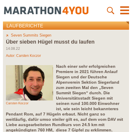
LAUFBERICHTE
Seven Summits Siegen
Über sieben Hügel musst du laufen
14.08.22
Autor:
Carsten Koczor
Nach einer sehr erfolgreichen
Premiere in 2021 führen Anlauf
Siegen und der Deutsche
Alpenverein Sektion Siegerland
zum zweiten Mal den „Seven
Summit Siegen“ durch. Die
Universitätsstadt Siegen mit
seinen rund 100.000 Einwohner
Carsten Koczor
ist, wie sein leicht bekannteres
Pendant Rom, auf 7 Hügeln erbaut. Nicht ganz so
weitläufig, dafür umso steiler gilt es, auf dem vom DAV mit
Liebe ausgearbeiteten Rundkurs von 24.5 km mit
angekündigten 760 HM, diese 7 Gipfel zu erklimmen.