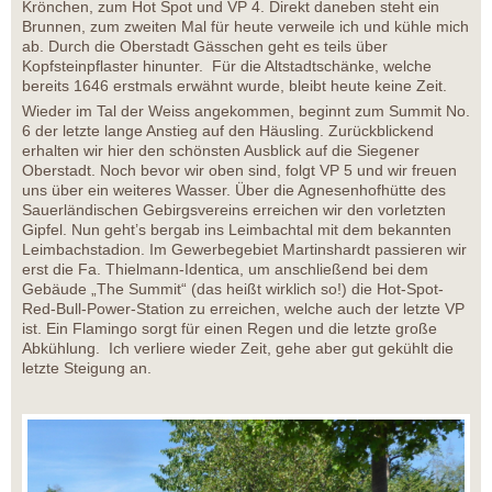
Krönchen, zum Hot Spot und VP 4. Direkt daneben steht ein
Brunnen, zum zweiten Mal für heute verweile ich und kühle mich
ab. Durch die Oberstadt Gässchen geht es teils über
Kopfsteinpflaster hinunter. Für die Altstadtschänke, welche
bereits 1646 erstmals erwähnt wurde, bleibt heute keine Zeit.
Wieder im Tal der Weiss angekommen, beginnt zum Summit No.
6 der letzte lange Anstieg auf den Häusling. Zurückblickend
erhalten wir hier den schönsten Ausblick auf die Siegener
Oberstadt. Noch bevor wir oben sind, folgt VP 5 und wir freuen
uns über ein weiteres Wasser. Über die Agnesenhofhütte des
Sauerländischen Gebirgsvereins erreichen wir den vorletzten
Gipfel. Nun geht’s bergab ins Leimbachtal mit dem bekannten
Leimbachstadion. Im Gewerbegebiet Martinshardt passieren wir
erst die Fa. Thielmann-Identica, um anschließend bei dem
Gebäude „The Summit“ (das heißt wirklich so!) die Hot-Spot-
Red-Bull-Power-Station zu erreichen, welche auch der letzte VP
ist. Ein Flamingo sorgt für einen Regen und die letzte große
Abkühlung. Ich verliere wieder Zeit, gehe aber gut gekühlt die
letzte Steigung an.