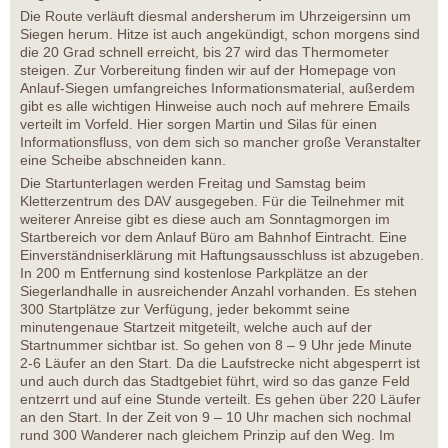
Die Route verläuft diesmal andersherum im Uhrzeigersinn um
Siegen herum. Hitze ist auch angekündigt, schon morgens sind
die 20 Grad schnell erreicht, bis 27 wird das Thermometer
steigen. Zur Vorbereitung finden wir auf der Homepage von
Anlauf-Siegen umfangreiches Informationsmaterial, außerdem
gibt es alle wichtigen Hinweise auch noch auf mehrere Emails
verteilt im Vorfeld. Hier sorgen Martin und Silas für einen
Informationsfluss, von dem sich so mancher große Veranstalter
eine Scheibe abschneiden kann.
Die Startunterlagen werden Freitag und Samstag beim
Kletterzentrum des DAV ausgegeben. Für die Teilnehmer mit
weiterer Anreise gibt es diese auch am Sonntagmorgen im
Startbereich vor dem Anlauf Büro am Bahnhof Eintracht. Eine
Einverständniserklärung mit Haftungsausschluss ist abzugeben.
In 200 m Entfernung sind kostenlose Parkplätze an der
Siegerlandhalle in ausreichender Anzahl vorhanden. Es stehen
300 Startplätze zur Verfügung, jeder bekommt seine
minutengenaue Startzeit mitgeteilt, welche auch auf der
Startnummer sichtbar ist. So gehen von 8 – 9 Uhr jede Minute
2-6 Läufer an den Start. Da die Laufstrecke nicht abgesperrt ist
und auch durch das Stadtgebiet führt, wird so das ganze Feld
entzerrt und auf eine Stunde verteilt. Es gehen über 220 Läufer
an den Start. In der Zeit von 9 – 10 Uhr machen sich nochmal
rund 300 Wanderer nach gleichem Prinzip auf den Weg. Im