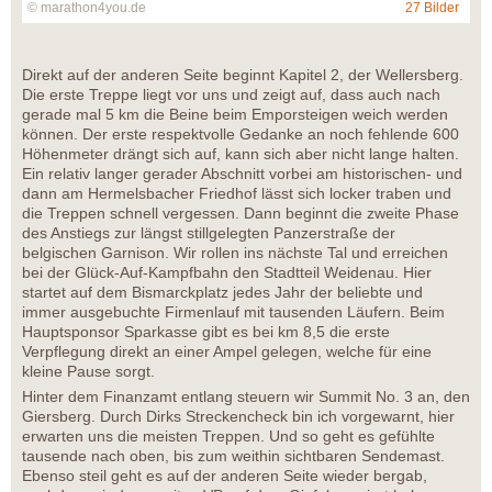
© marathon4you.de
27 Bilder
Direkt auf der anderen Seite beginnt Kapitel 2, der Wellersberg.
Die erste Treppe liegt vor uns und zeigt auf, dass auch nach
gerade mal 5 km die Beine beim Emporsteigen weich werden
können. Der erste respektvolle Gedanke an noch fehlende 600
Höhenmeter drängt sich auf, kann sich aber nicht lange halten.
Ein relativ langer gerader Abschnitt vorbei am historischen- und
dann am Hermelsbacher Friedhof lässt sich locker traben und
die Treppen schnell vergessen. Dann beginnt die zweite Phase
des Anstiegs zur längst stillgelegten Panzerstraße der
belgischen Garnison. Wir rollen ins nächste Tal und erreichen
bei der Glück-Auf-Kampfbahn den Stadtteil Weidenau. Hier
startet auf dem Bismarckplatz jedes Jahr der beliebte und
immer ausgebuchte Firmenlauf mit tausenden Läufern. Beim
Hauptsponsor Sparkasse gibt es bei km 8,5 die erste
Verpflegung direkt an einer Ampel gelegen, welche für eine
kleine Pause sorgt.
Hinter dem Finanzamt entlang steuern wir Summit No. 3 an, den
Giersberg. Durch Dirks Streckencheck bin ich vorgewarnt, hier
erwarten uns die meisten Treppen. Und so geht es gefühlte
tausende nach oben, bis zum weithin sichtbaren Sendemast.
Ebenso steil geht es auf der anderen Seite wieder bergab,