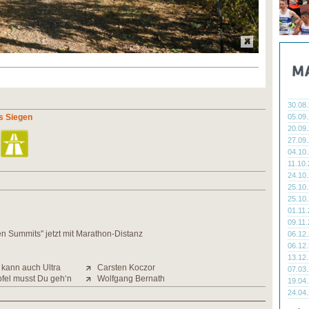
30.08
s Siegen
05.09
20.09
27.09
04.10
11.10
24.10
25.10
25.10
01.11
09.11
en Summits'' jetzt mit Marathon-Distanz
06.12
06.12
13.12
kann auch Ultra
Carsten Koczor
07.03
pfel musst Du geh‘n
Wolfgang Bernath
19.04
24.04