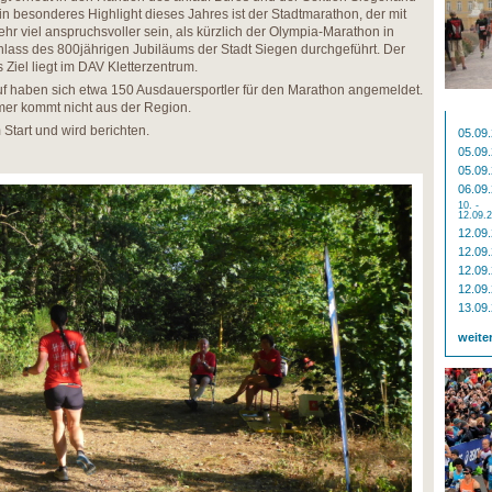
n besonderes Highlight dieses Jahres ist der Stadtmarathon, der mit
r viel anspruchsvoller sein, als kürzlich der Olympia-Marathon in
nlass des 800jährigen Jubiläums der Stadt Siegen durchgeführt. Der
s Ziel liegt im DAV Kletterzentrum.
uf haben sich etwa 150 Ausdauersportler für den Marathon angemeldet.
hmer kommt nicht aus der Region.
tart und wird berichten.
05.09
05.09
05.09
06.09
10. -
12.09.
12.09
12.09
12.09
12.09
13.09
weite