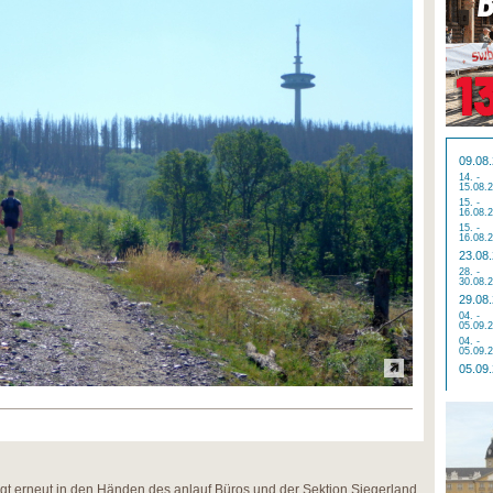
09.08
14. -
15.08.
15. -
16.08.
15. -
16.08.
23.08
28. -
30.08.
29.08
04. -
05.09.
04. -
05.09.
05.09
egt erneut in den Händen des anlauf Büros und der Sektion Siegerland