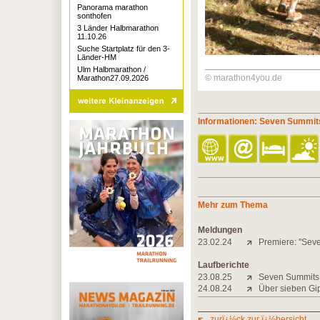
Panorama marathon
sonthofen
3 Länder Halbmarathon
11.10.26
Suche Startplatz für den 3-
Länder-HM
Ulm Halbmarathon /
© marathon4you.de
Marathon27.09.2026
Informationen: Seven Summit
Mehr zum Thema
Meldungen
23.02.24
Premiere: ''Sev
Laufberichte
23.08.25
Seven Summits 
24.08.24
Über sieben Gi
zurï¿½ck zur ï¿½bersicht