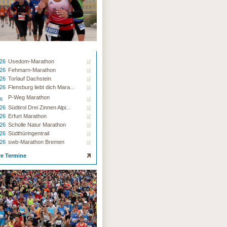
.26
Usedom-Marathon
.26
Fehmarn-Marathon
.26
Torlauf Dachstein
.26
Flensburg liebt dich Mara...
P-Weg Marathon
26
.26
Südtirol Drei Zinnen Alpi...
.26
Erfurt Marathon
.26
Scholle Natur Marathon
.26
Südthüringentrail
.26
swb-Marathon Bremen
re Termine