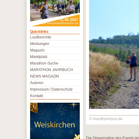
Quicklinks
Laufberichte
Meldungen
Magazin
Marktplatz
Marathon-Suche
MARATHON JAHRBUCH
NEWS MAGAZIN
Autoren
Impressum / Datenschutz
Kontakt
© marathon4you.de
Die Organisation des Events li