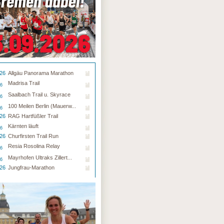
.26
Allgäu Panorama Marathon
Madrisa Trail
26
Saalbach Trail u. Skyrace
26
100 Meilen Berlin (Mauerw...
26
.26
RAG Hartfüßler Trail
Kärnten läuft
26
.26
Churfirsten Trail Run
Resia Rosolina Relay
26
Mayrhofen Ultraks Zillert...
26
.26
Jungfrau-Marathon