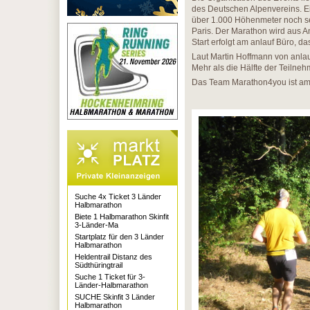
des Deutschen Alpenvereins. Ei
über 1.000 Höhenmeter noch seh
Paris. Der Marathon wird aus A
Start erfolgt am anlauf Büro, da
Laut Martin Hoffmann von anla
Mehr als die Hälfte der Teilne
Das Team Marathon4you ist am S
Suche 4x Ticket 3 Länder
Halbmarathon
Biete 1 Halbmarathon Skinfit
3-Länder-Ma
Startplatz für den 3 Länder
Halbmarathon
Heldentrail Distanz des
Südthüringtrail
Suche 1 Ticket für 3-
Länder-Halbmarathon
SUCHE Skinfit 3 Länder
Halbmarathon