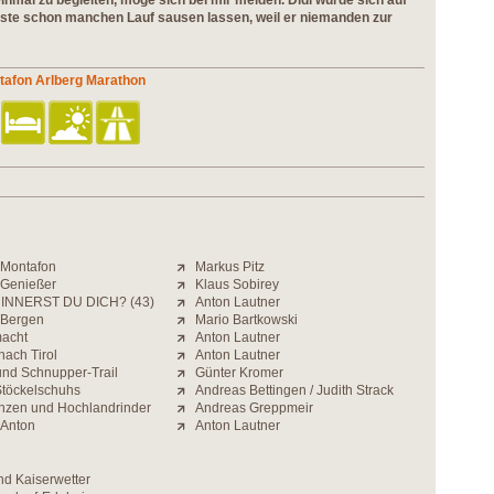
 einmal zu begleiten, möge sich bei mir melden. Didi würde sich auf
usste schon manchen Lauf sausen lassen, weil er niemanden zur
ntafon Arlberg Marathon
 Montafon
Markus Pitz
r Genießer
Klaus Sobirey
INNERST DU DICH? (43)
Anton Lautner
 Bergen
Mario Bartkowski
macht
Anton Lautner
nach Tirol
Anton Lautner
nd Schnupper-Trail
Günter Kromer
Stöckelschuhs
Andreas Bettingen / Judith Strack
inzen und Hochlandrinder
Andreas Greppmeir
 Anton
Anton Lautner
nd Kaiserwetter