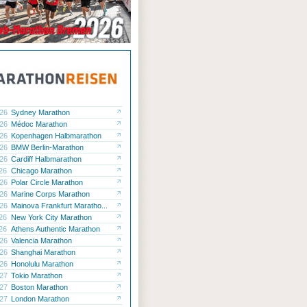
.26
Sydney Marathon
.26
Médoc Marathon
.26
Kopenhagen Halbmarathon
.26
BMW Berlin-Marathon
.26
Cardiff Halbmarathon
.26
Chicago Marathon
.26
Polar Circle Marathon
.26
Marine Corps Marathon
.26
Mainova Frankfurt Maratho...
.26
New York City Marathon
.26
Athens Authentic Marathon
.26
Valencia Marathon
.26
Shanghai Marathon
.26
Honolulu Marathon
.27
Tokio Marathon
.27
Boston Marathon
.27
London Marathon