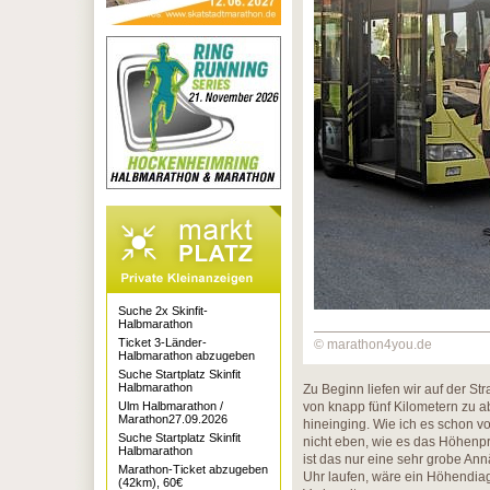
Suche 2x Skinfit-
Halbmarathon
Ticket 3-Länder-
© marathon4you.de
Halbmarathon abzugeben
Suche Startplatz Skinfit
Halbmarathon
Zu Beginn liefen wir auf der St
Ulm Halbmarathon /
von knapp fünf Kilometern zu ab
Marathon27.09.2026
hineinging. Wie ich es schon 
Suche Startplatz Skinfit
nicht eben, wie es das Höhenpr
Halbmarathon
ist das nur eine sehr grobe Annä
Marathon-Ticket abzugeben
Uhr laufen, wäre ein Höhendiag
(42km), 60€