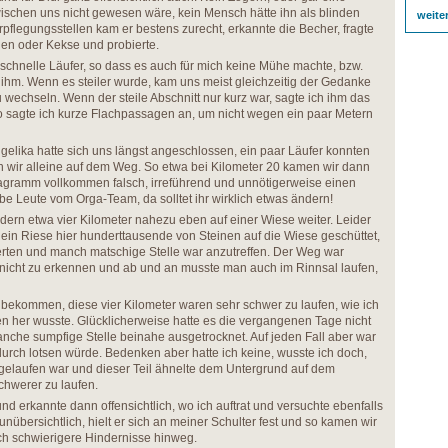
ischen uns nicht gewesen wäre, kein Mensch hätte ihn als blinden
weite
pflegungsstellen kam er bestens zurecht, erkannte die Becher, fragte
en oder Kekse und probierte.
 schnelle Läufer, so dass es auch für mich keine Mühe machte, bzw.
ihm. Wenn es steiler wurde, kam uns meist gleichzeitig der Gedanke
wechseln. Wenn der steile Abschnitt nur kurz war, sagte ich ihm das
o sagte ich kurze Flachpassagen an, um nicht wegen ein paar Metern
gelika hatte sich uns längst angeschlossen, ein paar Läufer konnten
 wir alleine auf dem Weg. So etwa bei Kilometer 20 kamen wir dann
agramm vollkommen falsch, irreführend und unnötigerweise einen
ebe Leute vom Orga-Team, da solltet ihr wirklich etwas ändern!
ndern etwa vier Kilometer nahezu eben auf einer Wiese weiter. Leider
it ein Riese hier hunderttausende von Steinen auf die Wiese geschüttet,
erten und manch matschige Stelle war anzutreffen. Der Weg war
nicht zu erkennen und ab und an musste man auch im Rinnsal laufen,
bekommen, diese vier Kilometer waren sehr schwer zu laufen, wie ich
n her wusste. Glücklicherweise hatte es die vergangenen Tage nicht
anche sumpfige Stelle beinahe ausgetrocknet. Auf jeden Fall aber war
 durch lotsen würde. Bedenken aber hatte ich keine, wusste ich doch,
gelaufen war und dieser Teil ähnelte dem Untergrund auf dem
chwerer zu laufen.
 und erkannte dann offensichtlich, wo ich auftrat und versuchte ebenfalls
unübersichtlich, hielt er sich an meiner Schulter fest und so kamen wir
ch schwierigere Hindernisse hinweg.