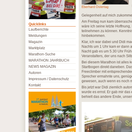
Eberhard Ostertag
Gelegenheit auf mich zukommen
Am Freitag nun kam überraschen
Quicklinks
wäre ich seine letzte Hoffnung
Laufberichte
teilnehmen zu können. Kenntnis
Meldungen
hinbekommen.
Magazin
Klar, ich war dabei und Didi m
Nachts um 1 Uhr kam er dann a
Marktplatz
Nacht gab es um 5.30 Uhr Früh
Marathon-Suche
Veranstalters, der uns nach Silb
MARATHON JAHRBUCH
Bei diesem Marathon ist alle
NEWS MAGAZIN
Startbogen direkt daneben. Das
Freeclimber mit entsprechende
Autoren
Sprecher ermahnte uns, genügen
Impressum / Datenschutz
gewesen, auch wenn es noch ni
Kontakt
Bis jetzt war Didi ziemlich aut
wurde es ernst. Er gab mir das 
behielt das andere Ende, unse