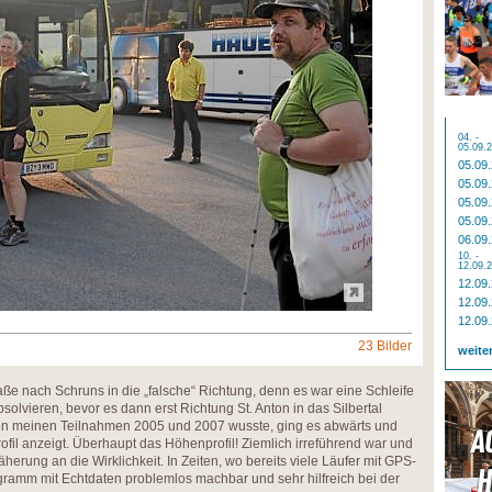
04. -
05.09.
05.09
05.09
05.09
05.09
06.09
10. -
12.09.
12.09
12.09
12.09
23 Bilder
weite
raße nach Schruns in die „falsche“ Richtung, denn es war eine Schleife
solvieren, bevor es dann erst Richtung St. Anton in das Silbertal
von meinen Teilnahmen 2005 und 2007 wusste, ging es abwärts und
ofil anzeigt. Überhaupt das Höhenprofil! Ziemlich irreführend war und
herung an die Wirklichkeit. In Zeiten, wo bereits viele Läufer mit GPS-
ramm mit Echtdaten problemlos machbar und sehr hilfreich bei der