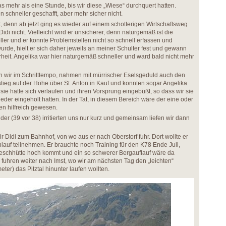
s mehr als eine Stunde, bis wir diese „Wiese“ durchquert hatten.
en schneller geschafft, aber mehr sicher nicht.
lt, denn ab jetzt ging es wieder auf einem schotterigen Wirtschaftsweg
idi nicht. Vielleicht wird er unsicherer, denn naturgemäß ist die
ler und er konnte Problemstellen nicht so schnell erfassen und
wurde, hielt er sich daher jeweils an meiner Schulter fest und gewann
rheit. Angelika war hier naturgemäß schneller und ward bald nicht mehr
n wir im Schritttempo, nahmen mit mürrischer Eselsgeduld auch den
tieg auf der Höhe über St. Anton in Kauf und konnten sogar Angelika
ie hatte sich verlaufen und ihren Vorsprung eingebüßt, so dass wir sie
eder eingeholt hatten. In der Tat, in diesem Bereich wäre der eine oder
n hilfreich gewesen.
der (39 vor 38) irritierten uns nur kurz und gemeinsam liefen wir dann
Didi zum Bahnhof, von wo aus er nach Oberstorf fuhr. Dort wollte er
uf teilnehmen. Er brauchte noch Training für den K78 Ende Juli,
Keschhütte hoch kommt und ein so schwerer Bergauflauf wäre da
h fuhren weiter nach Imst, wo wir am nächsten Tag den „leichten“
r) das Pitztal hinunter laufen wollten.