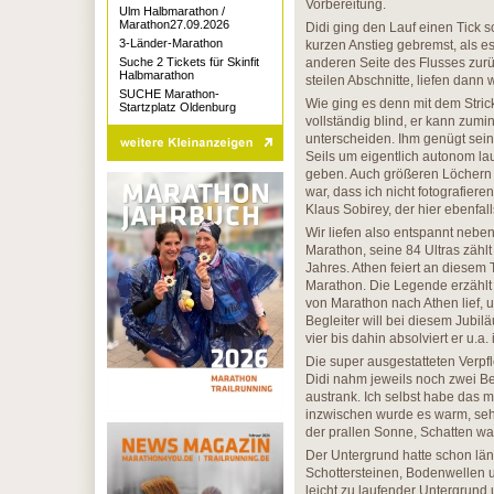
Vorbereitung.
Ulm Halbmarathon /
Marathon27.09.2026
Didi ging den Lauf einen Tick s
3-Länder-Marathon
kurzen Anstieg gebremst, als e
Suche 2 Tickets für Skinfit
anderen Seite des Flusses zurüc
Halbmarathon
steilen Abschnitte, liefen dann 
SUCHE Marathon-
Wie ging es denn mit dem Stric
Startzplatz Oldenburg
vollständig blind, er kann zum
unterscheiden. Ihm genügt se
Seils um eigentlich autonom la
geben. Auch größeren Löchern 
war, dass ich nicht fotografiere
Klaus Sobirey, der hier ebenfa
Wir liefen also entspannt nebe
Marathon, seine 84 Ultras zählt
Jahres. Athen feiert an diesem
Marathon. Die Legende erzählt
von Marathon nach Athen lief, 
Begleiter will bei diesem Jubil
vier bis dahin absolviert er u.
Die super ausgestatteten Verpf
Didi nahm jeweils noch zwei Be
austrank. Ich selbst habe das 
inzwischen wurde es warm, seh
der prallen Sonne, Schatten wa
Der Untergrund hatte schon län
Schottersteinen, Bodenwellen u
leicht zu laufender Untergrund 