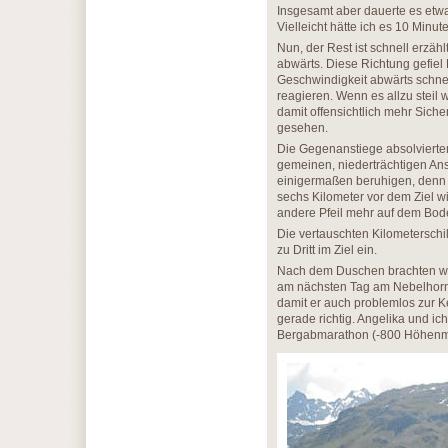
Insgesamt aber dauerte es etwa
Vielleicht hätte ich es 10 Minut
Nun, der Rest ist schnell erzäh
abwärts. Diese Richtung gefiel D
Geschwindigkeit abwärts schnel
reagieren. Wenn es allzu steil 
damit offensichtlich mehr Siche
gesehen.
Die Gegenanstiege absolvierte
gemeinen, niederträchtigen Ans
einigermaßen beruhigen, denn s
sechs Kilometer vor dem Ziel wi
andere Pfeil mehr auf dem Bode
Die vertauschten Kilometerschil
zu Dritt im Ziel ein.
Nach dem Duschen brachten wir 
am nächsten Tag am Nebelhornla
damit er auch problemlos zur 
gerade richtig. Angelika und ic
Bergabmarathon (-800 Höhenmete