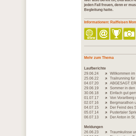
Wer also bereit ist, Didi auch
jeden Fall freuen, denn er m
Begleitung hatte.
Informationen: Raiffeisen Mo
Mehr zum Thema
Laufberichte
29.06.24
Willkommen im
25.06.22
Trailrunning fü
04.07.20
ABGESAGT: ER
29.06.19
Sommer in den
30.06.18
Einfach gut ge
01.07.17
Von Vorarlberg 
02.07.16
Bergmarathon u
04.07.15
Der Feind des 
05.07.14
Pustertaler Spr
06.07.13
Der Anton in St.
Meldungen
26.06.23
Traumkulisse u