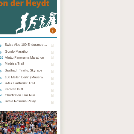
Swiss Alps 100 Endurance ...
26
Gondo Marathon
26
.26
Allgäu Panorama Marathon
Madrisa Trail
26
Saalbach Trail u. Skyrace
26
100 Meilen Berlin (Mauerw...
26
.26
RAG Hartfüßler Trail
Kärnten läuft
26
.26
Churfirsten Trail Run
Resia Rosolina Relay
26