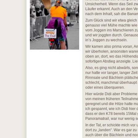
Unsicherheit. Wenn das Seil zw
Läufer erkannt. Auch an den Ver
nach dem Inhalt, sah die Banan
Zum Glück sind wir etwa gleich
genauso viel Mühe machte wie 
vom Joggen ins Marschieren zu 
und wir joggten durch. Genaus
in’s Joggen zu wechseln.
Wir kamen also prima voran, An
wir überholen, ansonsten waren
oben an, dort, wo das Höhendi
sofortigen Abstieg anzeigte. Li
Also, es ging nicht abwärts, so
nur hatte vor langer, langer Ze
Rinnsale und Bächlein plätsch
schlecht, manchmal überhaupt 
oder eines überqueren.
Hier würde Didi aber Probleme 
von meinen früheren Teilnahme
geregnet und die Hitze hatte m
ich gespannt, wie ich Didi hier
dass er den K78 bereits 15Mal 
Panoramatrail, war nur wenig s
In der Tat, er schickte mich vor
dort zu „landen“. War es gar zu 
auch über die Bächlein und no