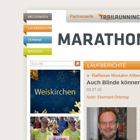
MELDUNGEN
LAUFBERICHTE
TERMINE
MAGAZIN
LAUFBERICHTE
Raiffeisen Montafon Arlbe
Auch Blinde könne
03.07.10
Autor:
Eberhard Ostertag