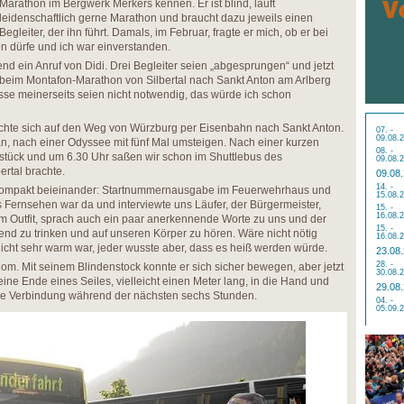
Marathon im Bergwerk Merkers kennen. Er ist blind, läuft
leidenschaftlich gerne Marathon und braucht dazu jeweils einen
Begleiter, der ihn führt. Damals, im Februar, fragte er mich, ob er bei
 dürfe und ich war einverstanden.
d ein Anruf von Didi. Drei Begleiter seien „abgesprungen“ und jetzt
, beim Montafon-Marathon von Silbertal nach Sankt Anton am Arlberg
se meinerseits seien nicht notwendig, das würde ich schon
achte sich auf den Weg von Würzburg per Eisenbahn nach Sankt Anton.
07. -
09.08.
n, nach einer Odyssee mit fünf Mal umsteigen. Nach einer kurzen
08. -
stück und um 6.30 Uhr saßen wir schon im Shuttlebus des
09.08.
ertal brachte.
09.08
14. -
s kompakt beieinander: Startnummernausgabe im Feuerwehrhaus und
15.08.
 Fernsehen war da und interviewte uns Läufer, der Bürgermeister,
15. -
16.08.
m Outfit, sprach auch ein paar anerkennende Worte zu uns und der
15. -
d zu trinken und auf unseren Körper zu hören. Wäre nicht nötig
16.08.
cht sehr warm war, jeder wusste aber, dass es heiß werden würde.
23.08
28. -
onom. Mit seinem Blindenstock konnte er sich sicher bewegen, aber jetzt
30.08.
eine Ende eines Seiles, vielleicht einen Meter lang, in die Hand und
29.08
re Verbindung während der nächsten sechs Stunden.
04. -
05.09.