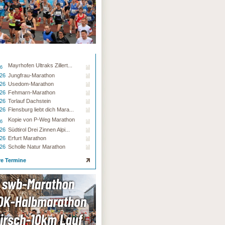
Mayrhofen Ultraks Zillert...
26
.26
Jungfrau-Marathon
.26
Usedom-Marathon
.26
Fehmarn-Marathon
.26
Torlauf Dachstein
.26
Flensburg liebt dich Mara...
Kopie von P-Weg Marathon
26
.26
Südtirol Drei Zinnen Alpi...
.26
Erfurt Marathon
.26
Scholle Natur Marathon
re Termine