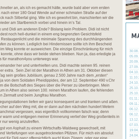
chneller an, als ich es gemacht hätte, wurde bald aber vom ersten
s nach einer 180 Grad Wende auf einer schmalen Straße auf der
k nach Silbertal ging. Wie ich es gewohnt bin, marschierten wir die
wieder am Startbereich vorbei und hinein in’s Tal.
k und Didi am anderen Ende? Bislang kein Problem. Didi ist nicht
indest noch hell-dunkel in einem eng begrenzten Gesichtsfeld
in Restaugenlicht und die minimale Spannung des durchhängenden
ufen zu können. Lediglich bei Hindernissen sollte ich ihm Bescheid
im Weg konnte er ausweichen. Die einzige Einschränkung für mich
30.08
n konnte, ohne dass wir beide stehen blieben. Nun ja, das erledigte ja
05.09
lls für marathon4you unterwegs war.
20.09
neinander her und unterhielten uns. Didi machte seinen 95. reinen
27.09
 er extra. Sein Ziel ist der Marathon in Athen am 31. Oktober diesen
04.10
 Tag sein großes Jubiläum, genau 2.500 Jahre nach dem „ersten“
11.10
 ja von dem Soldaten Pheidippides, der am 12. September 490 v.Chr
24.10
um die Botschaft des Sieges über die Perser zu überbringen. Mein
25.10
äum in Athen also seinen 100. reinen Marathon laufen, die fehlenden
25.10
a. in Zermatt und beim Jungfrau Marathon.
01.11
legungsstationen liefen wir ganz konsequent an und tranken und aßen.
09.11
cher auf den Weg mit, die er dann auf den nächsten hundert Metern
06.12
manchmal vergessen, was eigentlich vollkommen falsch war, denn
06.12
r warm und entgegen meiner Erinnerung verlief der Weg großenteils in
13.12
r nur wenig anzutreffen.
07.03
gst von Asphalt zu einem Wirtschafts-Waldweg gewechselt, mit
19.04
nd Vertiefungen von ausgetrockneten Pfützen. Für mich ein absolut
24.04
und für Didi ganz offensichtlich auch! Kein Zögern, oder gar eine