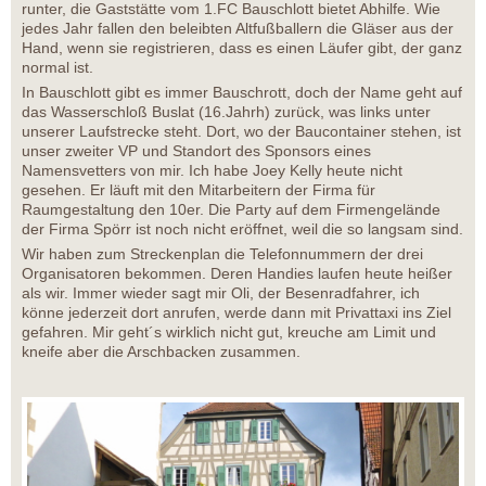
runter, die Gaststätte vom 1.FC Bauschlott bietet Abhilfe. Wie
jedes Jahr fallen den beleibten Altfußballern die Gläser aus der
Hand, wenn sie registrieren, dass es einen Läufer gibt, der ganz
normal ist.
In Bauschlott gibt es immer Bauschrott, doch der Name geht auf
das Wasserschloß Buslat (16.Jahrh) zurück, was links unter
unserer Laufstrecke steht. Dort, wo der Baucontainer stehen, ist
unser zweiter VP und Standort des Sponsors eines
Namensvetters von mir. Ich habe Joey Kelly heute nicht
gesehen. Er läuft mit den Mitarbeitern der Firma für
Raumgestaltung den 10er. Die Party auf dem Firmengelände
der Firma Spörr ist noch nicht eröffnet, weil die so langsam sind.
Wir haben zum Streckenplan die Telefonnummern der drei
Organisatoren bekommen. Deren Handies laufen heute heißer
als wir. Immer wieder sagt mir Oli, der Besenradfahrer, ich
könne jederzeit dort anrufen, werde dann mit Privattaxi ins Ziel
gefahren. Mir geht´s wirklich nicht gut, kreuche am Limit und
kneife aber die Arschbacken zusammen.