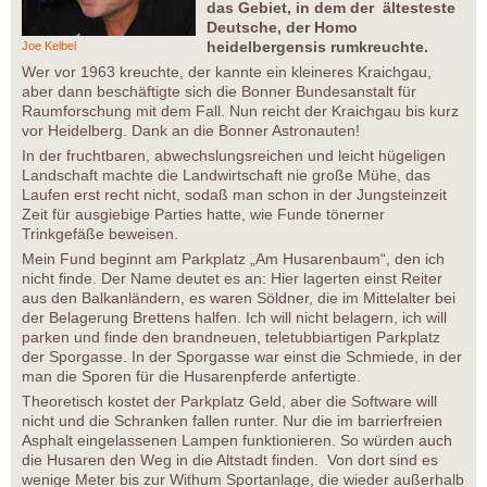
das Gebiet, in dem der ältesteste
Deutsche, der Homo
heidelbergensis rumkreuchte.
Joe Kelbel
Wer vor 1963 kreuchte, der kannte ein kleineres Kraichgau,
aber dann beschäftigte sich die Bonner Bundesanstalt für
Raumforschung mit dem Fall. Nun reicht der Kraichgau bis kurz
vor Heidelberg. Dank an die Bonner Astronauten!
In der fruchtbaren, abwechslungsreichen und leicht hügeligen
Landschaft machte die Landwirtschaft nie große Mühe, das
Laufen erst recht nicht, sodaß man schon in der Jungsteinzeit
Zeit für ausgiebige Parties hatte, wie Funde tönerner
Trinkgefäße beweisen.
Mein Fund beginnt am Parkplatz „Am Husarenbaum“, den ich
nicht finde. Der Name deutet es an: Hier lagerten einst Reiter
aus den Balkanländern, es waren Söldner, die im Mittelalter bei
der Belagerung Brettens halfen. Ich will nicht belagern, ich will
parken und finde den brandneuen, teletubbiartigen Parkplatz
der Sporgasse. In der Sporgasse war einst die Schmiede, in der
man die Sporen für die Husarenpferde anfertigte.
Theoretisch kostet der Parkplatz Geld, aber die Software will
nicht und die Schranken fallen runter. Nur die im barrierfreien
Asphalt eingelassenen Lampen funktionieren. So würden auch
die Husaren den Weg in die Altstadt finden. Von dort sind es
wenige Meter bis zur Withum Sportanlage, die wieder außerhalb