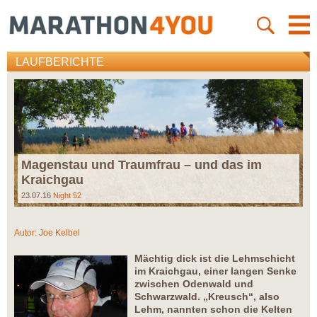
LAUFBERICHTE
Magenstau und Traumfrau – und das im
Kraichgau
23.07.16
Night 52
Autor:
Joe Kelbel
Mächtig dick ist die Lehmschicht
im Kraichgau, einer langen Senke
zwischen Odenwald und
Schwarzwald. „Kreusch“, also
Lehm, nannten schon die Kelten