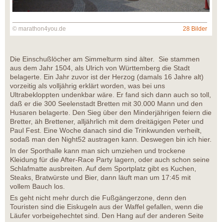
© marathon4you.de
28 Bilder
Die Einschußlöcher am Simmelturm sind älter. Sie stammen
aus dem Jahr 1504, als Ulrich von Württemberg die Stadt
belagerte. Ein Jahr zuvor ist der Herzog (damals 16 Jahre alt)
vorzeitig als volljährig erklärt worden, was bei uns
Ultrabekloppten undenkbar wäre. Er fand sich dann auch so toll,
daß er die 300 Seelenstadt Bretten mit 30.000 Mann und den
Husaren belagerte. Den Sieg über den Minderjährigen feiern die
Bretter, äh Brettener, alljährlich mit dem dreitägigen Peter und
Paul Fest. Eine Woche danach sind die Trinkwunden verheilt,
sodaß man den Night52 austragen kann. Deswegen bin ich hier.
In der Sporthalle kann man sich umziehen und trockene
Kleidung für die After-Race Party lagern, oder auch schon seine
Schlafmatte ausbreiten. Auf dem Sportplatz gibt es Kuchen,
Steaks, Bratwürste und Bier, dann läuft man um 17:45 mit
vollem Bauch los.
Es geht nicht mehr durch die Fußgängerzone, denn den
Touristen sind die Eiskugeln aus der Waffel gefallen, wenn die
Läufer vorbeigehechtet sind. Den Hang auf der anderen Seite