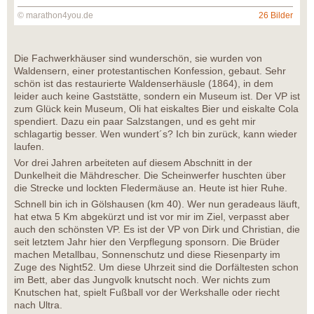
© marathon4you.de
26 Bilder
Die Fachwerkhäuser sind wunderschön, sie wurden von
Waldensern, einer protestantischen Konfession, gebaut. Sehr
schön ist das restaurierte Waldenserhäusle (1864), in dem
leider auch keine Gaststätte, sondern ein Museum ist. Der VP ist
zum Glück kein Museum, Oli hat eiskaltes Bier und eiskalte Cola
spendiert. Dazu ein paar Salzstangen, und es geht mir
schlagartig besser. Wen wundert´s? Ich bin zurück, kann wieder
laufen.
Vor drei Jahren arbeiteten auf diesem Abschnitt in der
Dunkelheit die Mähdrescher. Die Scheinwerfer huschten über
die Strecke und lockten Fledermäuse an. Heute ist hier Ruhe.
Schnell bin ich in Gölshausen (km 40). Wer nun geradeaus läuft,
hat etwa 5 Km abgekürzt und ist vor mir im Ziel, verpasst aber
auch den schönsten VP. Es ist der VP von Dirk und Christian, die
seit letztem Jahr hier den Verpflegung sponsorn. Die Brüder
machen Metallbau, Sonnenschutz und diese Riesenparty im
Zuge des Night52. Um diese Uhrzeit sind die Dorfältesten schon
im Bett, aber das Jungvolk knutscht noch. Wer nichts zum
Knutschen hat, spielt Fußball vor der Werkshalle oder riecht
nach Ultra.