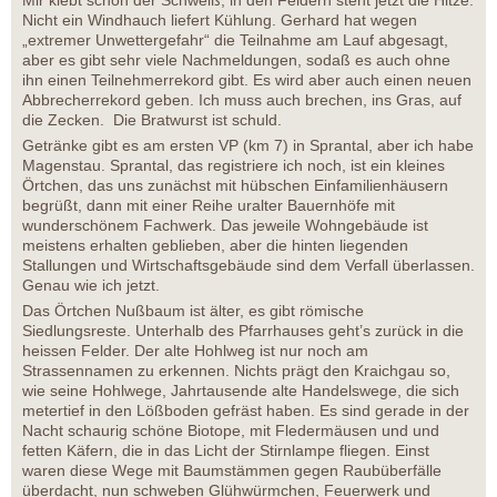
Mir klebt schon der Schweiß, in den Feldern steht jetzt die Hitze.
Nicht ein Windhauch liefert Kühlung. Gerhard hat wegen
„extremer Unwettergefahr“ die Teilnahme am Lauf abgesagt,
aber es gibt sehr viele Nachmeldungen, sodaß es auch ohne
ihn einen Teilnehmerrekord gibt. Es wird aber auch einen neuen
Abbrecherrekord geben. Ich muss auch brechen, ins Gras, auf
die Zecken. Die Bratwurst ist schuld.
Getränke gibt es am ersten VP (km 7) in Sprantal, aber ich habe
Magenstau. Sprantal, das registriere ich noch, ist ein kleines
Örtchen, das uns zunächst mit hübschen Einfamilienhäusern
begrüßt, dann mit einer Reihe uralter Bauernhöfe mit
wunderschönem Fachwerk. Das jeweile Wohngebäude ist
meistens erhalten geblieben, aber die hinten liegenden
Stallungen und Wirtschaftsgebäude sind dem Verfall überlassen.
Genau wie ich jetzt.
Das Örtchen Nußbaum ist älter, es gibt römische
Siedlungsreste. Unterhalb des Pfarrhauses geht’s zurück in die
heissen Felder. Der alte Hohlweg ist nur noch am
Strassennamen zu erkennen. Nichts prägt den Kraichgau so,
wie seine Hohlwege, Jahrtausende alte Handelswege, die sich
metertief in den Lößboden gefräst haben. Es sind gerade in der
Nacht schaurig schöne Biotope, mit Fledermäusen und und
fetten Käfern, die in das Licht der Stirnlampe fliegen. Einst
waren diese Wege mit Baumstämmen gegen Raubüberfälle
überdacht, nun schweben Glühwürmchen, Feuerwerk und