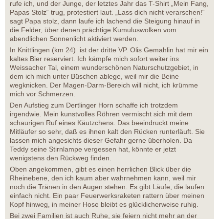
rufe ich, und der Junge, der letztes Jahr das T-Shirt „Mein Fang,
Papas Stolz“ trug, protestiert laut. „Lass dich nicht verarschen!“
sagt Papa stolz, dann laufe ich lachend die Steigung hinauf in
die Felder, über denen prächtige Kumuluswolken vom
abendlichen Sonnenlicht aktiviert werden.
In Knittlingen (km 24) ist der dritte VP. Olis Gemahlin hat mir ein
kaltes Bier reserviert. Ich kämpfe mich sofort weiter ins
Weissacher Tal, einem wunderschönen Naturschutzgebiet, in
dem ich mich unter Büschen ablege, weil mir die Beine
wegknicken. Der Magen-Darm-Bereich will nicht, ich krümme
mich vor Schmerzen.
Den Aufstieg zum Dertlinger Horn schaffe ich trotzdem
irgendwie. Mein kunstvolles Röhren vermischt sich mit dem
schaurigen Ruf eines Käutzchens. Das beeindruckt meine
Mitläufer so sehr, daß es ihnen kalt den Rücken runterläuft. Sie
lassen mich angesichts dieser Gefahr gerne überholen. Da
Teddy seine Stirnlampe vergessen hat, könnte er jetzt
wenigstens den Rückweg finden.
Oben angekommen, gibt es einen herrlichen Blick über die
Rheinebene, den ich kaum aber wahrnehmen kann, weil mir
noch die Tränen in den Augen stehen. Es gibt Läufe, die laufen
einfach nicht. Ein paar Feuerwerksraketen rattern über meinen
Kopf hinweg, in meiner Hose bleibt es glücklicherweise ruhig.
Bei zwei Familien ist auch Ruhe, sie feiern nicht mehr an der