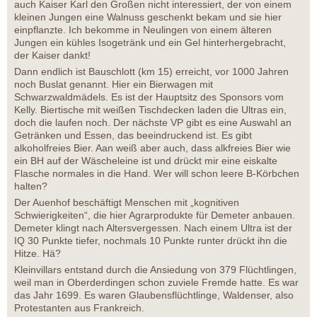
auch Kaiser Karl den Großen nicht interessiert, der von einem
kleinen Jungen eine Walnuss geschenkt bekam und sie hier
einpflanzte. Ich bekomme in Neulingen von einem älteren
Jungen ein kühles Isogetränk und ein Gel hinterhergebracht,
der Kaiser dankt!
Dann endlich ist Bauschlott (km 15) erreicht, vor 1000 Jahren
noch Buslat genannt. Hier ein Bierwagen mit
Schwarzwaldmädels. Es ist der Hauptsitz des Sponsors vom
Kelly. Biertische mit weißen Tischdecken laden die Ultras ein,
doch die laufen noch. Der nächste VP gibt es eine Auswahl an
Getränken und Essen, das beeindruckend ist. Es gibt
alkoholfreies Bier. Aan weiß aber auch, dass alkfreies Bier wie
ein BH auf der Wäscheleine ist und drückt mir eine eiskalte
Flasche normales in die Hand. Wer will schon leere B-Körbchen
halten?
Der Auenhof beschäftigt Menschen mit „kognitiven
Schwierigkeiten“, die hier Agrarprodukte für Demeter anbauen.
Demeter klingt nach Altersvergessen. Nach einem Ultra ist der
IQ 30 Punkte tiefer, nochmals 10 Punkte runter drückt ihn die
Hitze. Hä?
Kleinvillars entstand durch die Ansiedung von 379 Flüchtlingen,
weil man in Oberderdingen schon zuviele Fremde hatte. Es war
das Jahr 1699. Es waren Glaubensflüchtlinge, Waldenser, also
Protestanten aus Frankreich.