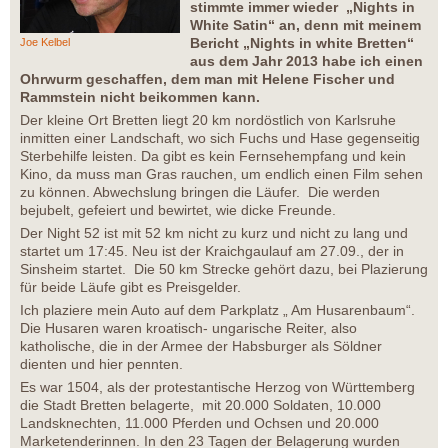
stimmte immer wieder „Nights in
White Satin“ an, denn mit meinem
Bericht „Nights in white Bretten“
Joe Kelbel
aus dem Jahr 2013 habe ich einen
Ohrwurm geschaffen, dem man mit Helene Fischer und
Rammstein nicht beikommen kann.
Der kleine Ort Bretten liegt 20 km nordöstlich von Karlsruhe
inmitten einer Landschaft, wo sich Fuchs und Hase gegenseitig
Sterbehilfe leisten. Da gibt es kein Fernsehempfang und kein
Kino, da muss man Gras rauchen, um endlich einen Film sehen
zu können. Abwechslung bringen die Läufer. Die werden
bejubelt, gefeiert und bewirtet, wie dicke Freunde.
Der Night 52 ist mit 52 km nicht zu kurz und nicht zu lang und
startet um 17:45. Neu ist der Kraichgaulauf am 27.09., der in
Sinsheim startet. Die 50 km Strecke gehört dazu, bei Plazierung
für beide Läufe gibt es Preisgelder.
Ich plaziere mein Auto auf dem Parkplatz „ Am Husarenbaum“.
Die Husaren waren kroatisch- ungarische Reiter, also
katholische, die in der Armee der Habsburger als Söldner
dienten und hier pennten.
Es war 1504, als der protestantische Herzog von Württemberg
die Stadt Bretten belagerte, mit 20.000 Soldaten, 10.000
Landsknechten, 11.000 Pferden und Ochsen und 20.000
Marketenderinnen. In den 23 Tagen der Belagerung wurden