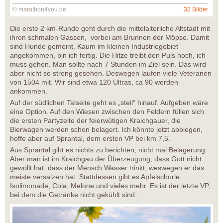
© marathon4you.de
32 Bilder
Die erste 2 km-Runde geht durch die mittelalterliche Altstadt mit
ihren schmalen Gassen, vorbei am Brunnen der Möpse. Damit
sind Hunde gemeint. Kaum im kleinen Industriegebiet
angekommen, bin ich fertig. Die Hitze treibt den Puls hoch, ich
muss gehen. Man sollte nach 7 Stunden im Ziel sein. Das wird
aber nicht so streng gesehen. Deswegen laufen viele Veteranen
von 1504 mit. Wir sind etwa 120 Ultras, ca 90 werden
ankommen.
Auf der südlichen Talseite geht es „steil“ hinauf. Aufgeben wäre
eine Option. Auf den Wiesen zwischen den Feldern füllen sich
die ersten Partyzelte der feierwütigen Kraichgauer, die
Bierwagen werden schon belagert. Ich könnte jetzt abbiegen,
hoffe aber auf Sprantal, dem ersten VP bei km 7,5.
Aus Sprantal gibt es nichts zu berichten, nicht mal Belagerung.
Aber man ist im Kraichgau der Überzeugung, dass Gott nicht
gewollt hat, dass der Mensch Wasser trinkt, weswegen er das
meiste versalzen hat. Stattdessen gibt es Apfelschorle,
Isolimonade, Cola, Melone und vieles mehr. Es ist der letzte VP,
bei dem die Getränke nicht gekühlt sind.