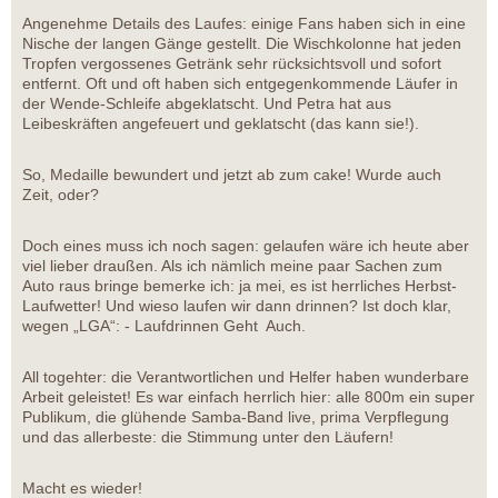
Angenehme Details des Laufes: einige Fans haben sich in eine
Nische der langen Gänge gestellt. Die Wischkolonne hat jeden
Tropfen vergossenes Getränk sehr rücksichtsvoll und sofort
entfernt. Oft und oft haben sich entgegenkommende Läufer in
der Wende-Schleife abgeklatscht. Und Petra hat aus
Leibeskräften angefeuert und geklatscht (das kann sie!).
So, Medaille bewundert und jetzt ab zum cake! Wurde auch
Zeit, oder?
Doch eines muss ich noch sagen: gelaufen wäre ich heute aber
viel lieber draußen. Als ich nämlich meine paar Sachen zum
Auto raus bringe bemerke ich: ja mei, es ist herrliches Herbst-
Laufwetter! Und wieso laufen wir dann drinnen? Ist doch klar,
wegen „LGA“: - Laufdrinnen Geht Auch.
All togehter: die Verantwortlichen und Helfer haben wunderbare
Arbeit geleistet! Es war einfach herrlich hier: alle 800m ein super
Publikum, die glühende Samba-Band live, prima Verpflegung
und das allerbeste: die Stimmung unter den Läufern!
Macht es wieder!