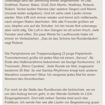
Unterwegs wird die Stimmung immer angenehmer. Hi Olaf,
Gottfried, Rainer, Babsi. Grüß Dich Martin, Matthias, Roland,
Robert. Vorbei laufen Hannes (der spätere Sieger) und Manni
(musste leider aufgeben). Und ich sehe viele Läufer immer
wieder. Man trifft sich immer wieder und kennt sich mittlerweile,
nach einigen Malen überholen. Wie alte Freunde grüßen wir
uns, klopfen uns auf die Schulter. Ich bin heute flott unterwegs
aber nicht eilig. Die Luft in den Gängen ist oft schön frisch, viele
Fenster sind offen. Ein paar Worte für Lauffreunde habe ich
immer im Vorbeiziehen. „Das ist das Schöne bei Rundenläufen“,
sagt Roland.
Die Partykolonne am Treppenaufgang (3 junge Papierkorb-
Trommlerinnen) grüße ich jedes Mal mit einem „Servus“. Ab
Ende des Halbmarathons bekommen sie feurige Konkurrenz: 14
Trommeln „Ritmo Candela“. Jede Runde ein Mal, insgesamt
bestimmt 30 Mal. So viel Samba-Rhythmen kriegt kein anderer
Marathon zusammen! Wow. Ich vergesse jedes Mal für einen
Moment den Kirschkuchen.
Für mich ist die Stelle des Rundkurses die tückischste, wo es
um den Aufzug herum geht, in der Wende-Schleife im LGA-
Eingangsbereich. Dort tobt neben Samba total auch das
Publikum. Ich werde hier wie alle Läufer vor Begeisterung quasi