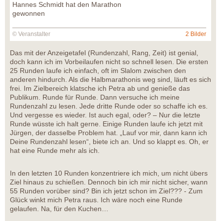
Hannes Schmidt hat den Marathon
gewonnen
© Veranstalter
2 Bilder
Das mit der Anzeigetafel (Rundenzahl, Rang, Zeit) ist genial,
doch kann ich im Vorbeilaufen nicht so schnell lesen. Die ersten
25 Runden laufe ich einfach, oft im Slalom zwischen den
anderen hindurch. Als die Halbmarathonis weg sind, läuft es sich
frei. Im Zielbereich klatsche ich Petra ab und genieße das
Publikum. Runde für Runde. Dann versuche ich meine
Rundenzahl zu lesen. Jede dritte Runde oder so schaffe ich es.
Und vergesse es wieder. Ist auch egal, oder? – Nur die letzte
Runde wüsste ich halt gerne. Einige Runden laufe ich jetzt mit
Jürgen, der dasselbe Problem hat. „Lauf vor mir, dann kann ich
Deine Rundenzahl lesen“, biete ich an. Und so klappt es. Oh, er
hat eine Runde mehr als ich.
In den letzten 10 Runden konzentriere ich mich, um nicht übers
Ziel hinaus zu schießen. Dennoch bin ich mir nicht sicher, wann
55 Runden vorüber sind? Bin ich jetzt schon im Ziel??? - Zum
Glück winkt mich Petra raus. Ich wäre noch eine Runde
gelaufen. Na, für den Kuchen…