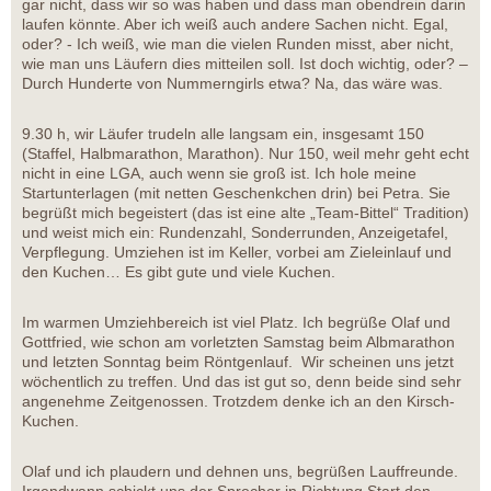
gar nicht, dass wir so was haben und dass man obendrein darin
laufen könnte. Aber ich weiß auch andere Sachen nicht. Egal,
oder? - Ich weiß, wie man die vielen Runden misst, aber nicht,
wie man uns Läufern dies mitteilen soll. Ist doch wichtig, oder? –
Durch Hunderte von Nummerngirls etwa? Na, das wäre was.
9.30 h, wir Läufer trudeln alle langsam ein, insgesamt 150
(Staffel, Halbmarathon, Marathon). Nur 150, weil mehr geht echt
nicht in eine LGA, auch wenn sie groß ist. Ich hole meine
Startunterlagen (mit netten Geschenkchen drin) bei Petra. Sie
begrüßt mich begeistert (das ist eine alte „Team-Bittel“ Tradition)
und weist mich ein: Rundenzahl, Sonderrunden, Anzeigetafel,
Verpflegung. Umziehen ist im Keller, vorbei am Zieleinlauf und
den Kuchen… Es gibt gute und viele Kuchen.
Im warmen Umziehbereich ist viel Platz. Ich begrüße Olaf und
Gottfried, wie schon am vorletzten Samstag beim Albmarathon
und letzten Sonntag beim Röntgenlauf. Wir scheinen uns jetzt
wöchentlich zu treffen. Und das ist gut so, denn beide sind sehr
angenehme Zeitgenossen. Trotzdem denke ich an den Kirsch-
Kuchen.
Olaf und ich plaudern und dehnen uns, begrüßen Lauffreunde.
Irgendwann schickt uns der Sprecher in Richtung Start den