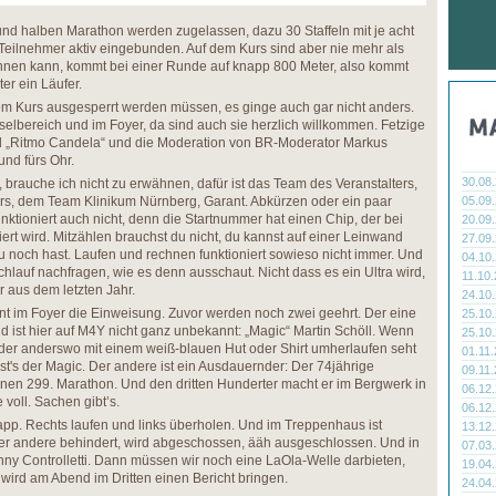
nd halben Marathon werden zugelassen, dazu 30 Staffeln mit je acht
 Teilnehmer aktiv eingebunden. Auf dem Kurs sind aber nie mehr als
hnen kann, kommt bei einer Runde auf knapp 800 Meter, also kommt
eter ein Läufer.
om Kurs ausgesperrt werden müssen, es ginge auch gar nicht anders.
hselbereich und im Foyer, da sind auch sie herzlich willkommen. Fetzige
„Ritmo Candela“ und die Moderation von BR-Moderator Markus
und fürs Ohr.
30.08
 brauche ich nicht zu erwähnen, dafür ist das Team des Veranstalters,
ers, dem Team Klinikum Nürnberg, Garant. Abkürzen oder ein paar
05.09
ktioniert auch nicht, denn die Startnummer hat einen Chip, der bei
20.09
iert wird. Mitzählen brauchst du nicht, du kannst auf einer Leinwand
27.09
du noch hast. Laufen und rechnen funktioniert sowieso nicht immer. Und
04.10
lauf nachfragen, wie es denn ausschaut. Nicht dass es ein Ultra wird,
11.10
r aus dem letzten Jahr.
24.10
nt im Foyer die Einweisung. Zuvor werden noch zwei geehrt. Der eine
25.10
 ist hier auf M4Y nicht ganz unbekannt: „Magic“ Martin Schöll. Wenn
25.10
der anderswo mit einem weiß-blauen Hut oder Shirt umherlaufen seht
01.11
st's der Magic. Der andere ist ein Ausdauernder: Der 74jährige
09.11
einen 299. Marathon. Und den dritten Hunderter macht er im Bergwerk in
06.12
oll. Sachen gibt’s.
06.12
app. Rechts laufen und links überholen. Und im Treppenhaus ist
13.12
Wer andere behindert, wird abgeschossen, ääh ausgeschlossen. Und in
07.03
y Controlletti. Dann müssen wir noch eine LaOla-Welle darbieten,
19.04
ird am Abend im Dritten einen Bericht bringen.
24.04