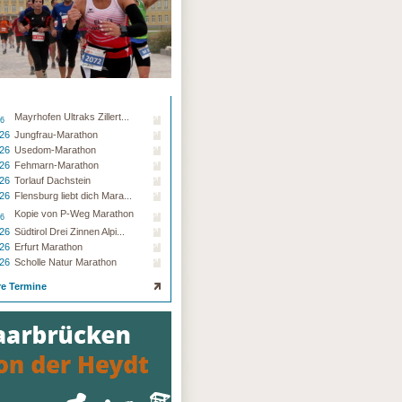
Mayrhofen Ultraks Zillert...
26
.26
Jungfrau-Marathon
.26
Usedom-Marathon
.26
Fehmarn-Marathon
.26
Torlauf Dachstein
.26
Flensburg liebt dich Mara...
Kopie von P-Weg Marathon
26
.26
Südtirol Drei Zinnen Alpi...
.26
Erfurt Marathon
.26
Scholle Natur Marathon
re Termine