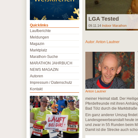
LGA Tested
Quicklinks
09.11.14
Indoor Marathon
Laufberichte
Meldungen
Autor:
Anton Lautner
Magazin
Marktplatz
Marathon-Suche
MARATHON JAHRBUCH
NEWS MAGAZIN
Autoren
Impressum / Datenschutz
Kontakt
Anton Lautner
meiner Heimat statt. Der Heilig
Pferdefreunde mit ihren Anhäng
Bad Tölz durch die Marktstraße
Ein ganz anderer Umzug findet i
Landesgewerbeanstalt heute im 
und zwar in 55 Runden beim Ma
Damit ist die Strecke auch schon