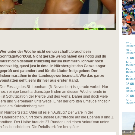
07. -
09.08.
08. -
Wer unter der Woche nicht genug schafft, braucht ein
09.08.
SonntagsWorkOut. Nicht gerade wenig haben das nötig und du
09.08
musst dich deshalb frühzeitig darum kümmern. Ich war noch
14. -
15.08.
rechtzeitig, quasi just in time. In Nürnberg ist das Ganze sogar
15. -
geprüft und patentiert und für die Läufer freigegeben: Der
16.08.
Indoormarathon in der Landesgewerbeanstalt. Wie das ganze
15. -
16.08.
vonstatten geht, sehr ihr hier aus erster Hand.
23.08
Der Festtag des St. Leonhard (6. November) ist gerade vorbei. Nur
28. -
noch einige Leonhardiumzüge finden an diesem Wochenende in
30.08.
29.08
e ist Schutzpatron der Pferde und des Viehs. Daher sind doch viele
04. -
ern und Vierbeinern unterwegs. Einer der größten Umzüge findet in
05.09.
 und am Kalvarienberg statt.
n Nürnberg statt. Oder ist es ein Aufzug? Der wäre in der
Dauerbetrieb, führt doch unsere Laufstrecke auf die Ebenen 0 und 1,
rathon. Der Halbe braucht 27 Runden und einen Anlauf von unten.
 fast beschrieben. Die Details erkläre ich später.