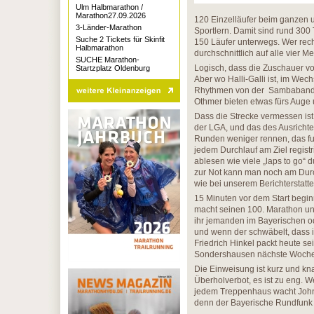
Ulm Halbmarathon /
Marathon27.09.2026
120 Einzelläufer beim ganzen u
3-Länder-Marathon
Sportlern. Damit sind rund 300
Suche 2 Tickets für Skinfit
150 Läufer unterwegs. Wer rec
Halbmarathon
durchschnittlich auf alle vier M
SUCHE Marathon-
Logisch, dass die Zuschauer v
Startzplatz Oldenburg
Aber wo Halli-Galli ist, im Wec
Rhythmen von der Sambaband 
Othmer bieten etwas fürs Auge 
Dass die Strecke vermessen ist,
der LGA, und das des Ausricht
Runden weniger rennen, das fun
jedem Durchlauf am Ziel registr
ablesen wie viele „laps to go“ 
zur Not kann man noch am Durch
wie bei unserem Berichterstatte
15 Minuten vor dem Start begin
macht seinen 100. Marathon und
ihr jemanden im Bayerischen o
und wenn der schwäbelt, dass i
Friedrich Hinkel packt heute s
Sondershausen nächste Woche v
Die Einweisung ist kurz und kn
Überholverbot, es ist zu eng. 
jedem Treppenhaus wacht Johnn
denn der Bayerische Rundfunk w