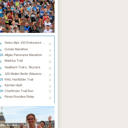
Swiss Alps 100 Endurance ...
26
Gondo Marathon
26
.26
Allgäu Panorama Marathon
Madrisa Trail
26
Saalbach Trail u. Skyrace
26
100 Meilen Berlin (Mauerw...
26
.26
RAG Hartfüßler Trail
Kärnten läuft
26
.26
Churfirsten Trail Run
Resia Rosolina Relay
26