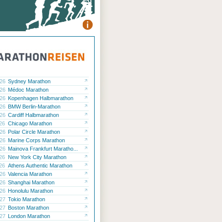
.26
Sydney Marathon
.26
Médoc Marathon
.26
Kopenhagen Halbmarathon
.26
BMW Berlin-Marathon
.26
Cardiff Halbmarathon
.26
Chicago Marathon
.26
Polar Circle Marathon
.26
Marine Corps Marathon
.26
Mainova Frankfurt Maratho...
.26
New York City Marathon
.26
Athens Authentic Marathon
.26
Valencia Marathon
.26
Shanghai Marathon
.26
Honolulu Marathon
.27
Tokio Marathon
.27
Boston Marathon
.27
London Marathon