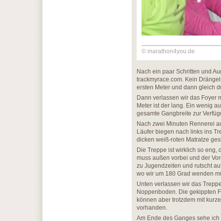
© marathon4you.de
Nach ein paar Schritten und A
trackmyrace.com. Kein Drängeln,
ersten Meter und dann gleich 
Dann verlassen wir das Foyer mi
Meter ist der lang. Ein wenig a
gesamte Gangbreite zur Verfügun
Nach zwei Minuten Rennerei a
Läufer biegen nach links ins T
dicken weiß-roten Matratze gesi
Die Treppe ist wirklich so eng
muss außen vorbei und der Vor
zu Jugendzeiten und rutscht a
wo wir um 180 Grad wenden müss
Unten verlassen wir das Trepp
Noppenboden. Die gekippten Fen
können aber trotzdem mit kurzer
vorhanden.
Am Ende des Ganges sehe ich ei