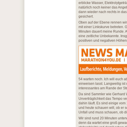
erblicke Wasser, Elektrolytget
natürlich noch keiner das Ange
dann wieder nach rechts in da
gesichert.
Oben auf der Ebene rennen wir 
mit einer Linkskurve betreten. 
Minuten dauert meine Runde. A
eine zeitliche Unbekannte. Ins
positiven und negativen Höhen
54 warten noch. Ich will euch a
einweisen lasst. Langweilig ist
interessantes am Rande der Str
Da sind Sammler wie Gerhard Wa
Unverträglichkeit das Tempo v
dahin läuft. Es sind einige vom
und heute schauen will, ob er s
Unfall und muss schauen, ob die
Wir sind rund 20 Minuten unterw
denn da wartet eine groß gewach