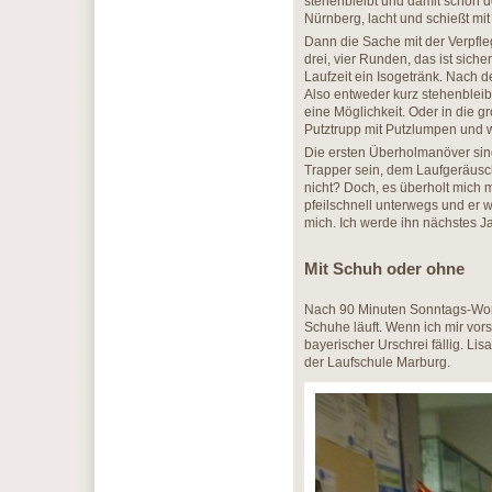
stehenbleibt und damit schon de
Nürnberg, lacht und schießt mit
Dann die Sache mit der Verpfle
drei, vier Runden, das ist siche
Laufzeit ein Isogetränk. Nach 
Also entweder kurz stehenbleib
eine Möglichkeit. Oder in die 
Putztrupp mit Putzlumpen und 
Die ersten Überholmanöver sin
Trapper sein, dem Laufgeräusc
nicht? Doch, es überholt mich m
pfeilschnell unterwegs und er 
mich. Ich werde ihn nächstes 
Mit Schuh oder ohne
Nach 90 Minuten Sonntags-Work
Schuhe läuft. Wenn ich mir vor
bayerischer Urschrei fällig. Li
der Laufschule Marburg.