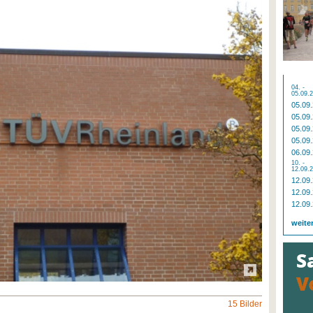
04. -
05.09.
05.09
05.09
05.09
05.09
06.09
10. -
12.09.
12.09
12.09
12.09
weite
15 Bilder