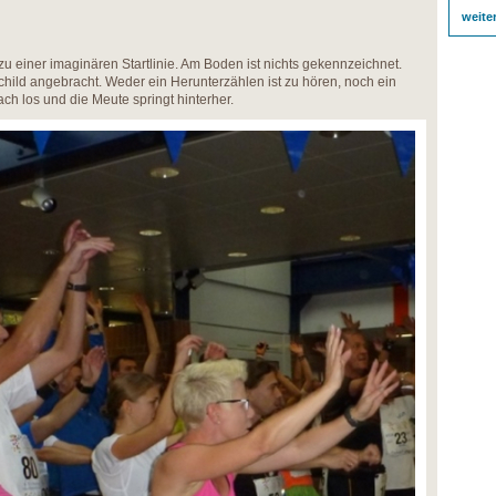
weite
u einer imaginären Startlinie. Am Boden ist nichts gekennzeichnet.
child angebracht. Weder ein Herunterzählen ist zu hören, noch ein
ch los und die Meute springt hinterher.