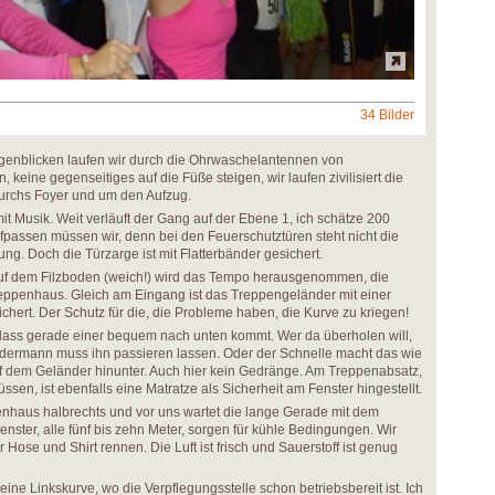
34 Bilder
ugenblicken laufen wir durch die Ohrwaschelantennen von
 keine gegenseitiges auf die Füße steigen, wir laufen zivilisiert die
durchs Foyer und um den Aufzug.
t Musik. Weit verläuft der Gang auf der Ebene 1, ich schätze 200
ufpassen müssen wir, denn bei den Feuerschutztüren steht nicht die
g. Doch die Türzarge ist mit Flatterbänder gesichert.
uf dem Filzboden (weich!) wird das Tempo herausgenommen, die
reppenhaus. Gleich am Eingang ist das Treppengeländer mit einer
chert. Der Schutz für die, die Probleme haben, die Kurve zu kriegen!
, dass gerade einer bequem nach unten kommt. Wer da überholen will,
dermann muss ihn passieren lassen. Oder der Schnelle macht das wie
uf dem Geländer hinunter. Auch hier kein Gedränge. Am Treppenabsatz,
en, ist ebenfalls eine Matratze als Sicherheit am Fenster hingestellt.
enhaus halbrechts und vor uns wartet die lange Gerade mit dem
ster, alle fünf bis zehn Meter, sorgen für kühle Bedingungen. Wir
 Hose und Shirt rennen. Die Luft ist frisch und Sauerstoff ist genug
ne Linkskurve, wo die Verpflegungsstelle schon betriebsbereit ist. Ich