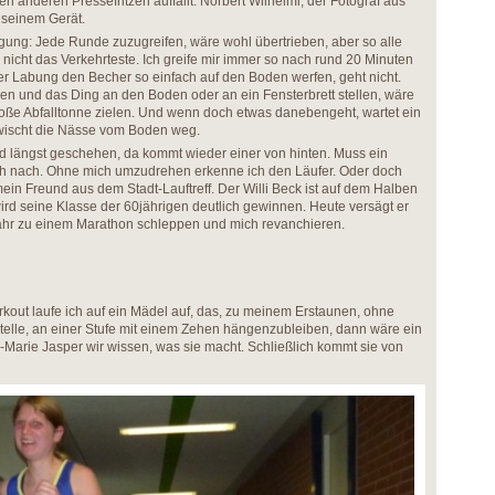
n anderen Pressefritzen auffällt. Norbert Wilhelmi, der Fotograf aus
 seinem Gerät.
gung: Jede Runde zuzugreifen, wäre wohl übertrieben, aber so alle
r nicht das Verkehrteste. Ich greife mir immer so nach rund 20 Minuten
der Labung den Becher so einfach auf den Boden werfen, geht nicht.
en und das Ding an den Boden oder an ein Fensterbrett stellen, wäre
große Abfalltonne zielen. Und wenn doch etwas danebengeht, wartet ein
wischt die Nässe vom Boden weg.
d längst geschehen, da kommt wieder einer von hinten. Muss ein
h nach. Ohne mich umzudrehen erkenne ich den Läufer. Oder doch
ein Freund aus dem Stadt-Lauftreff. Der Willi Beck ist auf dem Halben
wird seine Klasse der 60jährigen deutlich gewinnen. Heute versägt er
Jahr zu einem Marathon schleppen und mich revanchieren.
out laufe ich auf ein Mädel auf, das, zu meinem Erstaunen, ohne
stelle, an einer Stufe mit einem Zehen hängenzubleiben, dann wäre ein
sa-Marie Jasper wir wissen, was sie macht. Schließlich kommt sie von