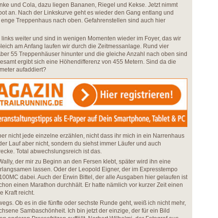
ränke und Cola, dazu liegen Bananen, Riegel und Kekse. Jetzt nimmt
bot an. Nach der Linkskurve geht es wieder den Gang entlang und
s enge Treppenhaus nach oben. Gefahrenstellen sind auch hier
links weiter und sind in wenigen Momenten wieder im Foyer, das wir
Gleich am Anfang laufen wir durch die Zeitmessanlage. Rund vier
ber 55 Treppenhäuser hinunter und die gleiche Anzahl nach oben sind
gesamt ergibt sich eine Höhendifferenz von 455 Metern. Sind da die
meter aufaddiert?
ber nicht jede einzelne erzählen, nicht dass ihr mich in ein Narrenhaus
 der Lauf aber nicht, sondern du siehst immer Läufer und auch
ecke. Total abwechslungsreich ist das.
lly, der mir zu Beginn an den Fersen klebt, später wird ihn eine
erlangsamen lassen. Oder der Leopold Eigner, der im Expresstempo
 100MC dabei. Auch der Erwin Bittel, der alle Ausgaben hier gelaufen ist
chon einen Marathon durchhält. Er hatte nämlich vor kurzer Zeit einen
 Kraft reicht.
egs. Ob es in die fünfte oder sechste Runde geht, weiß ich nicht mehr,
sene Sambaschönheit. Ich bin jetzt der einzige, der für ein Bild