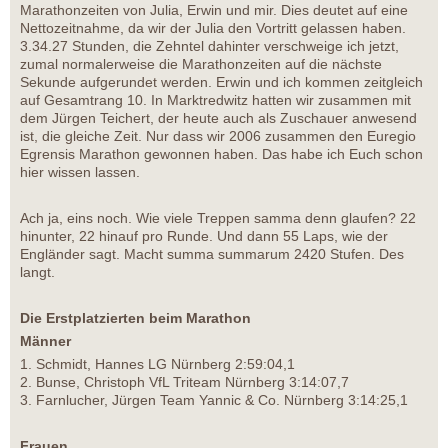
Marathonzeiten von Julia, Erwin und mir. Dies deutet auf eine
Nettozeitnahme, da wir der Julia den Vortritt gelassen haben.
3.34.27 Stunden, die Zehntel dahinter verschweige ich jetzt,
zumal normalerweise die Marathonzeiten auf die nächste
Sekunde aufgerundet werden. Erwin und ich kommen zeitgleich
auf Gesamtrang 10. In Marktredwitz hatten wir zusammen mit
dem Jürgen Teichert, der heute auch als Zuschauer anwesend
ist, die gleiche Zeit. Nur dass wir 2006 zusammen den Euregio
Egrensis Marathon gewonnen haben. Das habe ich Euch schon
hier wissen lassen.
Ach ja, eins noch. Wie viele Treppen samma denn glaufen? 22
hinunter, 22 hinauf pro Runde. Und dann 55 Laps, wie der
Engländer sagt. Macht summa summarum 2420 Stufen. Des
langt.
Die Erstplatzierten beim Marathon
Männer
1. Schmidt, Hannes LG Nürnberg 2:59:04,1
2. Bunse, Christoph VfL Triteam Nürnberg 3:14:07,7
3. Farnlucher, Jürgen Team Yannic & Co. Nürnberg 3:14:25,1
Frauen