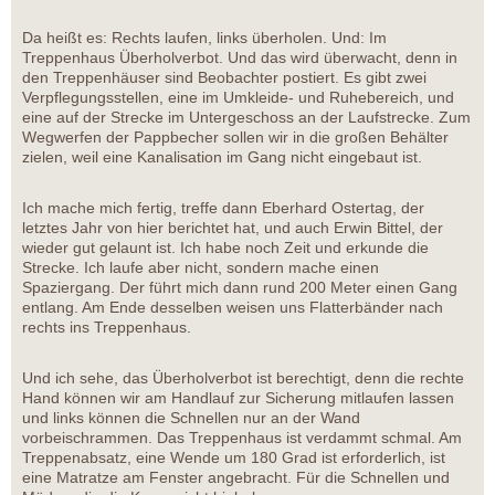
Da heißt es: Rechts laufen, links überholen. Und: Im
Treppenhaus Überholverbot. Und das wird überwacht, denn in
den Treppenhäuser sind Beobachter postiert. Es gibt zwei
Verpflegungsstellen, eine im Umkleide- und Ruhebereich, und
eine auf der Strecke im Untergeschoss an der Laufstrecke. Zum
Wegwerfen der Pappbecher sollen wir in die großen Behälter
zielen, weil eine Kanalisation im Gang nicht eingebaut ist.
Ich mache mich fertig, treffe dann Eberhard Ostertag, der
letztes Jahr von hier berichtet hat, und auch Erwin Bittel, der
wieder gut gelaunt ist. Ich habe noch Zeit und erkunde die
Strecke. Ich laufe aber nicht, sondern mache einen
Spaziergang. Der führt mich dann rund 200 Meter einen Gang
entlang. Am Ende desselben weisen uns Flatterbänder nach
rechts ins Treppenhaus.
Und ich sehe, das Überholverbot ist berechtigt, denn die rechte
Hand können wir am Handlauf zur Sicherung mitlaufen lassen
und links können die Schnellen nur an der Wand
vorbeischrammen. Das Treppenhaus ist verdammt schmal. Am
Treppenabsatz, eine Wende um 180 Grad ist erforderlich, ist
eine Matratze am Fenster angebracht. Für die Schnellen und