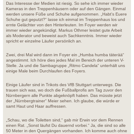
Das Interesse der Medien ist riesig. So sehe ich immer wieder
Kameras in den Treppenhäusern oder auf den Gängen. Einmal
werden unsere Füße und Schuhe aufgenommen. „Habt’s Euere
Schuhe gut geputzt?“ lasse ich einmal im Treppenhaus los und
ernte Gelächter von den Hinterleuten. Im Foyer werden wir
immer wieder angekündigt. Markus Othmer leistet gute Arbeit
als Moderator und beweist auch Sachkenntnis. Immer wieder
spricht er einzelne Läufer persönlich an.
Zwei, drei Mal wird dann im Foyer ein „Humba humba täterää“
angestimmt. Ich höre dies jedes Mal im Bereich der unteren V-
Stelle. Ja und die Sambagruppe „Ritmo Candela“ unterhält uns
einige Male beim Durchlaufen des Foyers.
Einige Läufer sind in Trikots des VfB Stuttgart unterwegs. Die
trauen sich was, wo doch die Fußballprofis am Tag zuvor den
Nürnbergern alle Punkte abgeknöpft haben. Das müsste jetzt
der „Nürnbergtrainer“ Meier sehen. Ich glaube, die würde er
samt Haut und Haar auffressen.
„Schau, wo die Toiletten sind,“ gab mir Erwin vor dem Rennen
einen Rat. „Sonst läufst Du dauernd vorbei.“ Ja, die sind so alle
50 Meter in den Quergängen vorhanden. Ich komme auch ohne