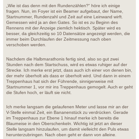
„Wie ist das denn mit den Rundenzählen?“ höre ich einige
fragen. Nun, im Foyer ist ein Beamer aufgebaut, der Name,
Startnummer, Rundenzahl und Zeit auf eine Leinwand wirft.
Gemessen wird ja an den Gates. So ist es zu Beginn des
Rennens mit der Anzeige ziemlich hektisch. Später wird es
besser, da gleichzeitig so 10 Datensätze angezeigt werden, die
immer beim Durchlaufen der Zeitmessung nach oben
verschoben werden.
Nachdem die Halbmarathonis fertig sind, also so gut zwei
Stunden nach dem Startschuss, wird es etwas ruhiger auf der
Strecke. Ich merke erst jetzt, dass auch ich einer von denen bin,
der mehr überholt als dass er überholt wird. Und dann in einem
Treppenhaus hat sich der Führende, sinnigerweise mit
Startnummer 1, vor mir ins Treppenhaus gemogelt. Auch er geht
die Stufen hoch, er läuft sie nicht.
Ich merke langsam die gelaufenen Meter und lasse mir an der
V-Stelle einmal Zeit, ein Bananenstück zu verdrücken. Gerade
im Treppenhaus zur Ebene 1 hinauf merke ich bereits die
Blaumeise in den Oberschenkeln. Wichtig ist jetzt an dieser
Stelle langsam hinzulaufen, um damit vielleicht den Puls etwas
herunterzubringen. Nach oben geht er dann von alleine.