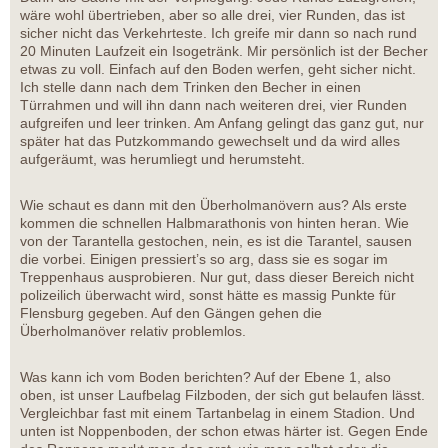
wäre wohl übertrieben, aber so alle drei, vier Runden, das ist
sicher nicht das Verkehrteste. Ich greife mir dann so nach rund
20 Minuten Laufzeit ein Isogetränk. Mir persönlich ist der Becher
etwas zu voll. Einfach auf den Boden werfen, geht sicher nicht.
Ich stelle dann nach dem Trinken den Becher in einen
Türrahmen und will ihn dann nach weiteren drei, vier Runden
aufgreifen und leer trinken. Am Anfang gelingt das ganz gut, nur
später hat das Putzkommando gewechselt und da wird alles
aufgeräumt, was herumliegt und herumsteht.
Wie schaut es dann mit den Überholmanövern aus? Als erste
kommen die schnellen Halbmarathonis von hinten heran. Wie
von der Tarantella gestochen, nein, es ist die Tarantel, sausen
die vorbei. Einigen pressiert’s so arg, dass sie es sogar im
Treppenhaus ausprobieren. Nur gut, dass dieser Bereich nicht
polizeilich überwacht wird, sonst hätte es massig Punkte für
Flensburg gegeben. Auf den Gängen gehen die
Überholmanöver relativ problemlos.
Was kann ich vom Boden berichten? Auf der Ebene 1, also
oben, ist unser Laufbelag Filzboden, der sich gut belaufen lässt.
Vergleichbar fast mit einem Tartanbelag in einem Stadion. Und
unten ist Noppenboden, der schon etwas härter ist. Gegen Ende